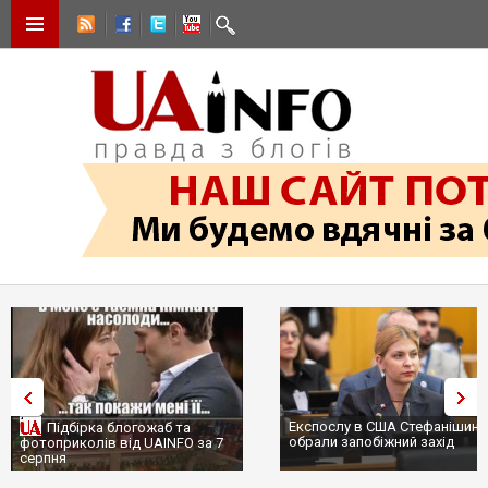
Експослу в США Стефанішиній
Підбірка блогожаб та
обрали запобіжний захід
фотоприколів від UAINFO за 7
серпня