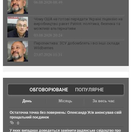
06.08.2026 08:49
Чому США не готові передати Україні ліцензію на
виробництво ракет Patriot: політика, безпека та
можливі альтернативи
03.08.2026 20:24
Перспектива: ЗСУ добомблять і всі інші склади
Wildberries
23.07.2026 11:31
ОБГОВОРЮВАНЕ
|
ПОПУЛЯРНЕ
День
Місяць
За весь час
Остаточна точка без повернень: Олександр Усік анонсував свій
прощальний поєдинок
0
У яких випадках доведеться замінити радянське свідоцтво про