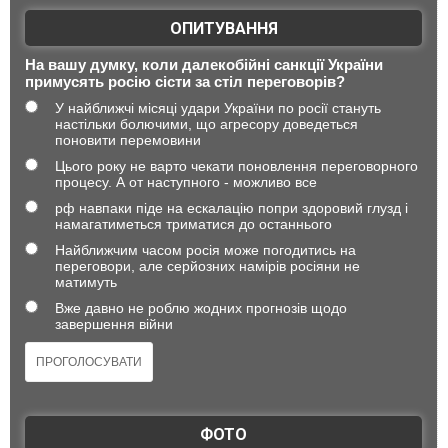
ОПИТУВАННЯ
На вашу думку, коли далекобійні санкції України
примусять росію сісти за стіл переговорів?
У найближчі місяці удари України по росії стануть
настільки болючими, що агресору доведеться
поновити перемовини
Цього року не варто чекати поновлення переговорного
процесу. А от наступного - можливо все
рф навпаки піде на ескалацію попри здоровий глузд і
намагатиметься триматися до останнього
Найближчим часом росія може погодитись на
переговори, але серйозних намірів росіяни не
матимуть
Вже давно не роблю жодних прогнозів щодо
завершення війни
ФОТО