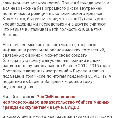
санкционных возможностей. Полная блокада всего и
вся невозможна без огромного риска внутренней
политической реакции и экономического кризиса.
Кроме того, бытует мнение, что загон Путина в угол
чреват ядерными последствиями, а другие считают,
что нельзя выталкивать РФ полностью в объятия
Востока.
Наконец, во многих странах считают, что разгон
инфляции в результате экономических потрясений,
связанных с войной, может снова создать
благодатную почву для усиления позиций всяких
национал-популистов, как это было в 2014-2015 годах.
Рост анти-элитарных настроений в Европе и так на
подъеме, в том числе по итогам пандемии COVID-19. А
недавние выборы в Венгрии - хорошее тому
подтверждение.
Читайте також:
РосСМИ выложило
неопровержимое доказательство убийств мирных
граждан оккупантами в Буче. ВИДЕО
Я думаю, что в случае дальнейшей эскалации ЕС могут