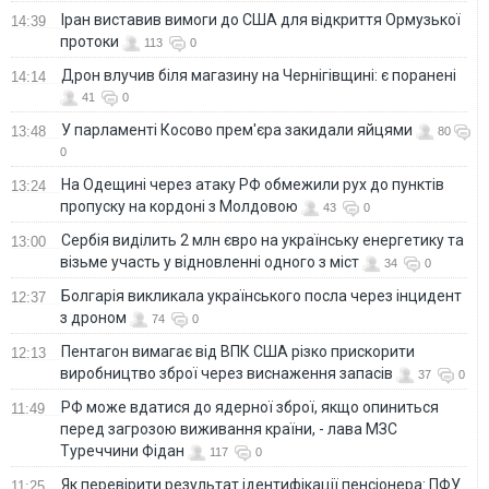
Іран виставив вимоги до США для відкриття Ормузької
14:39
протоки
113
0
Дрон влучив біля магазину на Чернігівщині: є поранені
14:14
41
0
У парламенті Косово прем'єра закидали яйцями
13:48
80
0
На Одещині через атаку РФ обмежили рух до пунктів
13:24
пропуску на кордоні з Молдовою
43
0
Сербія виділить 2 млн євро на українську енергетику та
13:00
візьме участь у відновленні одного з міст
34
0
Болгарія викликала українського посла через інцидент
12:37
з дроном
74
0
Пентагон вимагає від ВПК США різко прискорити
12:13
виробництво зброї через виснаження запасів
37
0
РФ може вдатися до ядерної зброї, якщо опиниться
11:49
перед загрозою виживання країни, - лава МЗС
Туреччини Фідан
117
0
Як перевірити результат ідентифікації пенсіонера: ПФУ
11:25