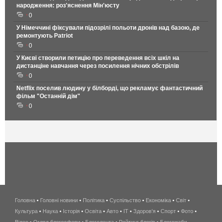
народження: роз'яснення Мін'юсту
0
У Німеччині фіксували підозрілі польоти дронів над базою, де
ремонтують Patriot
0
У Києві створили петицію про переведення всіх шкіл на
дистанціне навчання через посилення нічних обстрілів
0
Netflix поселив людину у білборді, що рекламує фантастичний
фільм "Останній дім"
0
Головна
•
Головні новини
•
Політика
•
Суспільство
•
Економіка
беспроводной
•
Світ
•
Культура
•
Наука
•
Історія
•
Освіта
•
Авто
•
IT
•
Здоров'я
интернет
•
Спорт
•
Фото
•