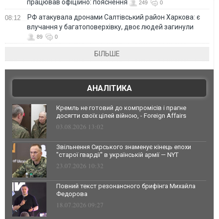
працював офіційно: пояснення
249
0
РФ атакувала дронами Салтівський район Харкова: є
08:12
влучання у багатоповерхівку, двоє людей загинули
89
0
БІЛЬШЕ
АНАЛІТИКА
Кремль не готовий до компромісів і прагне
досягти своїх цілей війною, - Foreign Affairs
03.08.2026 13:02
Звільнення Сирського знаменує кінець епохи
"старої гвардії" в українській армії — NYT
23.07.2026 10:32
Повний текст резонансного брифінга Михайла
Федорова
18.07.2026 09:27