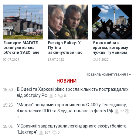
Експерти МАГАТЕ
Foreign Policy: У
У нас война с
оглянули кілька
Путіна
врагом, которому
об’єктів ЗАЕС, але
закінчується час
чужды гуманизм
на дах не
для війни з
или человечность:
07.07.2023
15.07.2022
15.07.2022
потрапили – Ґроссі
Україною
к чему Киеву нужно
готовиться уже
сейчас
Правила коментування ! »
НОВИНИ
В Одесі та Харкові різко зросла кількість постраждалих
15:50
від обстрілу РФ
2
0
"Мадяр" повідомив про знищення С-400 у Геленджику,
15:25
4 комплекси ППО та 3 судна тіньового флоту РФ
17
0
У Бразилії заарештували легендарного ексфутболіста
15:01
"Шахтаря"
107
0