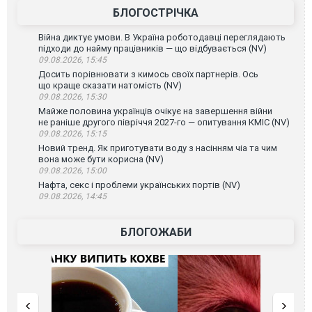
БЛОГОСТРІЧКА
Війна диктує умови. В Україна роботодавці переглядають
підходи до найму працівників — що відбувається (NV)
09.08.2026, 15:45
Досить порівнювати з кимось своїх партнерів. Ось
що краще сказати натомість (NV)
09.08.2026, 15:30
Майже половина українців очікує на завершення війни
не раніше другого півріччя 2027-го — опитування КМІС (NV)
09.08.2026, 15:15
Новий тренд. Як приготувати воду з насінням чіа та чим
вона може бути корисна (NV)
09.08.2026, 15:00
Нафта, секс і проблеми українських портів (NV)
09.08.2026, 14:45
БЛОГОЖАБИ