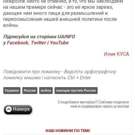
Realpolitik никто не отменял, и то, что мы наблюдаем
на нашем примере сейчас - это её яркое зарево,
дающее нам много пищи для размышлений и
переосмысления нашей внешней политики после
войны.
Підписуйся на сторінки UAINFO
у
Facebook
,
Twitter
і
YouTube
Илия КУСА
Повідомити про помилку - Виділіть орфографічну
помилку мишею і натисніть Ctrl + Enter
Украина
Россия
война
санкции против России
Сподобався матеріал? Сміливо поділися
ним в соцмережах через ці кнопки
ІНШІ НОВИНИ ПО ТЕМІ