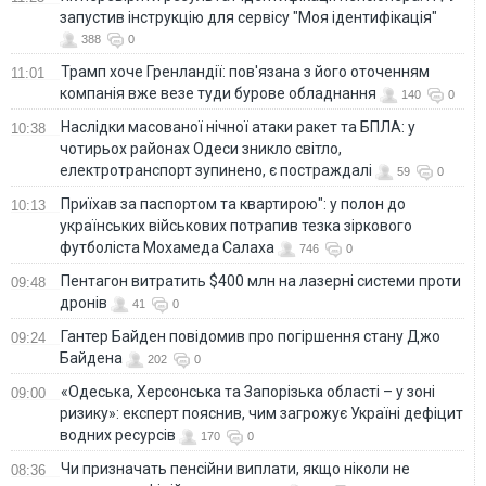
запустив інструкцію для сервісу "Моя ідентифікація"
388
0
Трамп хоче Гренландії: пов'язана з його оточенням
11:01
компанія вже везе туди бурове обладнання
140
0
Наслідки масованої нічної атаки ракет та БПЛА: у
10:38
чотирьох районах Одеси зникло світло,
електротранспорт зупинено, є постраждалі
59
0
Приїхав за паспортом та квартирою": у полон до
10:13
українських військових потрапив тезка зіркового
футболіста Мохамеда Салаха
746
0
Пентагон витратить $400 млн на лазерні системи проти
09:48
дронів
41
0
Гантер Байден повідомив про погіршення стану Джо
09:24
Байдена
202
0
«Одеська, Херсонська та Запорізька області – у зоні
09:00
ризику»: експерт пояснив, чим загрожує Україні дефіцит
водних ресурсів
170
0
Чи призначать пенсійни виплати, якщо ніколи не
08:36