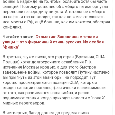
войны в надежде на то, чтобы ослабить хотя бы часть
санкций. Поэтому решение об эмбарго на импорт угля
перенесли на середину августа. А тотальное эмбарго
на нефть и газ не вводят, так как не желают сжигать
все мосты с РФ, ещё больше, как им кажется, обостряя
конфликт.
Читайте также:
Стомахин: Заваленные телами
улицы – это фирменный стиль русских. Их особая
"фишка"
В-третьих, я уже писал, что ряд стран (Британия, США,
Польша) хотят долгосрочного ослабления РФ,
истечения Москвы кровью, а для этого быстрое
завершение войны, которое позволит Путину частично
выпрыгнуть из этой авантюры, не подходит. Тут
хорошо просматривается позиция США, которые
вводят санкции поэтапно, фактически в зависимости
от того, как развивается наша война, и резко
поднимают ставки, когда приходят новости с "полей"
мирных переговоров.
В-четвёртых, Запад дошел до предела своих