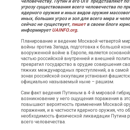
человечеству. Путин и его ОПГ представляют п
угрозу существования всего человечества по п
ядерного оружия и иных видов оружия массовог
иных, больших угроз и зол для всего мира и чел
сейчас не существует,
пишет
в своем блоге юри
информирует
UAINFO.org
.
Планирование и ведение Москвой четвертой ми
войны против Запада, подготовка к большой ко
вооруженной войне в Европе, является основно
частью российской внутренней и внешней полити
превратил государство в орудие совершения сво
тяжких международных преступлений, а в самой 
зонах российской оккупации установил фашистс
официально называемый ныне – рашизм.
Сам факт ведения Путиным в 4-й мировой гибри
возникновение у него ощущения поражения в эт
повышают вероятность применения Москвой ор
поражения, и в частности ядерного оружия, что 
необходимость физической ликвидации Путина р
всего человечества.