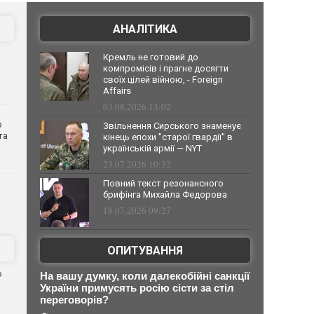
АНАЛІТИКА
Кремль не готовий до
компромісів і прагне досягти
своїх цілей війною, - Foreign
Affairs
03.08.2026 13:02
о
Звільнення Сирського знаменує
та
кінець епохи "старої гвардії" в
українській армії — NYT
23.07.2026 10:32
Повний текст резонансного
брифінга Михайла Федорова
18.07.2026 09:27
ОПИТУВАННЯ
ю
На вашу думку, коли далекобійні санкції
України примусять росію сісти за стіл
переговорів?