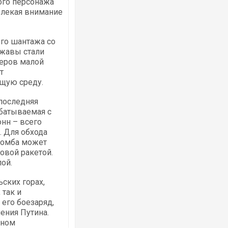
ого персонажа
влекая внимание
ого шантажа со
ржавы стали
керов малой
т
щую среду.
последняя
батываемая с
онн – всего
. Для обхода
бомба может
овой ракетой.
лой.
ских горах,
 так и
его боезаряд,
ения Путина.
ьном