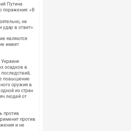
ий Путина
 поражения: «В
я
Ворог завдав комбінованого удару по
оятельно, не
двоє поранених. Ще десятеро постра
 удар в ответ».
після атаки БПЛА по ринку на Сумщині
жие являются
ие имеет
в Украине
х осадков в
 последствий,
ое повышение
рного оружия в
одной из стран
сяч людей от
Одесу накрила потужна злива з градо
ураганним вітром
ь против
применит против
жения и не