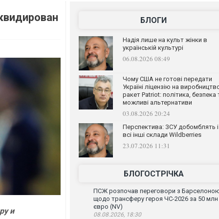
квидирован
БЛОГИ
Надія лише на культ жінки в
українській культурі
06.08.2026 08:49
Чому США не готові передати
Україні ліцензію на виробництв
ракет Patriot: політика, безпека 
можливі альтернативи
03.08.2026 20:24
Перспектива: ЗСУ добомблять і
всі інші склади Wildberries
23.07.2026 11:31
БЛОГОСТРІЧКА
ПСЖ розпочав переговори з Барселоно
щодо трансферу героя ЧС-2026 за 50 млн
євро (NV)
ру и
08.08.2026, 18:30