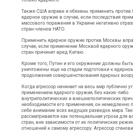
Также США вправе и обязаны применить против
ядерное оружие в случае, если последствия при
массового поражения в Украине негативно отразя
стран-членов НАТО.
Применить ядерное оружие против Москвы впра
случае, если применение Москвой ядерного ору
стран причинит вред Китаю.
Кроме того, Путин и его окружение должны быт
уничтожены еще на стадии подготовки к ядерном
продолжения совершенствования ядерных воор
Когда агрессор начинает на весь мир публично у
применением ядерного оружия, без каких-либо
внутриполитических и внешнеполитических прич
необходимости его применения, он немедленно 
себе внимание всех ведущих разведок мира. Так
рассматривается как потенциальная угроза для в
стран, вне зависимости от их политических режи
отношений к самому агрессору. Агрессор станови