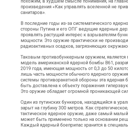
похожим, в худшем смысле понимания, на главн
произведения «Как управлять вселенной не при
санитаров».
В последние годы из-за систематического ядерн
стороны Путина и его ОПГ ведущие ядерные де
проявлять растущий интерес к взрывателям бун
мощности. Это оружие практически не производи
радиоактивных осадков, загрязняющих окружаю
Таковым противобункерным оружием, является 
модель американской ядерной бомбы B61, разра
2019 года, имеющая мощность от 0,3 до 50 килот
лишь часть мощности обычного ядерного оружия
системы противоракетной обороны эта ядерная 
быть доставлена к объекту поражения гиперзвук
Это оружие обладает огромной проникающей си
Один из путинских бункеров, находящийся в ураль
зарыт на глубину 300 метров. Как стратегическое,
тактическое ядерное оружие, даже самый малый 
может быть применено только на основании реш
Каждый ядерный боеприпас хранится в специал