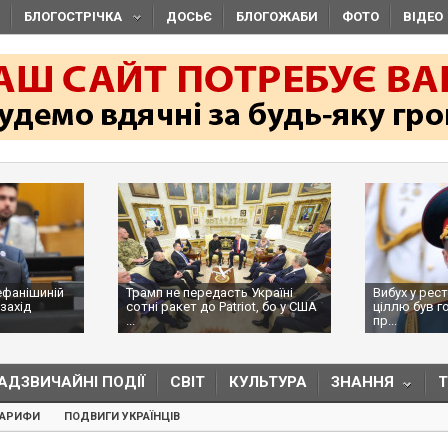
БЛОГОСТРІЧКА
ДОСЬЄ
БЛОГОЖАБИ
ФОТО
ВІДЕО
ефанішиній
Трамп не передасть Україні
Вибух у рес
захід
сотні ракет до Patriot, бо у США
ціллю був г
...
пр...
АДЗВИЧАЙНІ ПОДІЇ
СВІТ
КУЛЬТУРА
ЗНАННЯ
ТАРИФИ
ПОДВИГИ УКРАЇНЦІВ