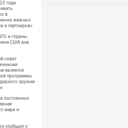
22 года
ривать
ко в
зненно важных
в и партнеров».
ТО и страны,
ника США вне
ий совет
иренными
на является
ной программы
дерного оружия
ы.
на постоянных
авная
о мира и
он сообщил о