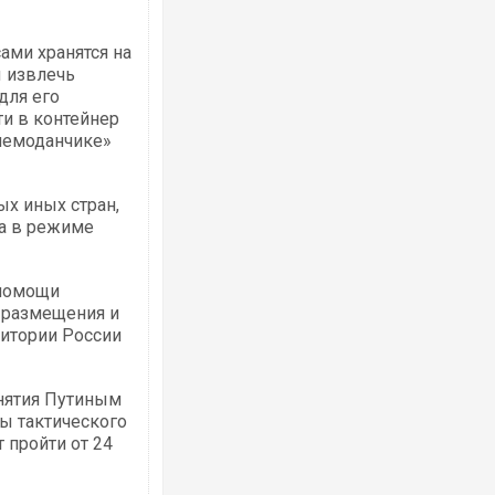
ми хранятся на
 извлечь
для его
и в контейнер
 чемоданчике»
ых иных стран,
а в режиме
 помощи
 размещения и
итории России
инятия Путиным
ы тактического
 пройти от 24