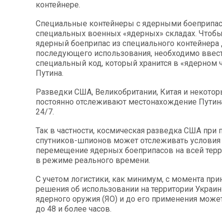
контейнере.
Специальные контейнеры с ядерными боеприпаса
специальных военных «ядерных» складах. Чтобы
ядерный боеприпас из специального контейнера 
последующего использования, необходимо ввест
специальный код, который хранится в «ядерном
Путина.
Разведки США, Великобритании, Китая и некотор
постоянно отслеживают местонахождение Путин
24/7.
Так в частности, космическая разведка США при
спутников-шпионов может отслеживать условия
перемещение ядерных боеприпасов на всей терр
в режиме реального времени.
С учетом логистики, как минимум, с момента пр
решения об использовании на территории Украин
ядерного оружия (ЯО) и до его применения может
до 48 и более часов.