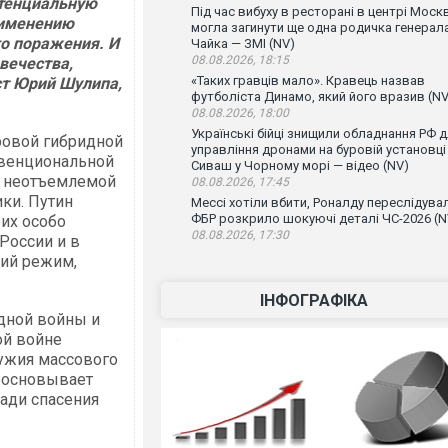
отенциальную
Під час вибуху в ресторані в центрі Моск
рименению
могла загинути ще одна родичка генерал
о поражения. И
Чайка — ЗМІ (NV)
08.08.2026, 18:15
овечества,
«Таких гравців мало». Кравець назвав
ст Юрий Шулипа,
футболіста Динамо, який його вразив (NV
08.08.2026, 18:00
Українські бійці знищили обладнання РФ 
ровой гибридной
управління дронами на буровій установці
нвенциональной
Сиваш у Чорному морі — відео (NV)
й неотъемлемой
08.08.2026, 17:45
ки. Путин
Мессі хотіли вбити, Роналду переслідувал
ФБР розкрило шокуючі деталі ЧС-2026 (N
их особо
08.08.2026, 17:30
России и в
кий режим,
ІНФОГРАФІКА
дной войны и
ой войне
ужия массового
обосновывает
ади спасения