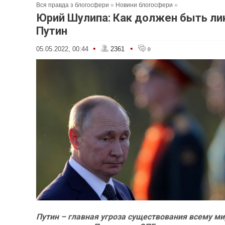
Вся правда з блогосфери
»
Новини блогосфери
»
Юрий Шулипа: Как должен быть ли
Путин
•
•
05.05.2022, 00:44
2361
0
Путин – главная угроза существования всему ми