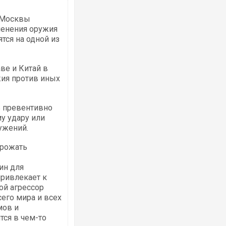
 Москвы
менения оружия
тся на одной из
ве и Китай в
жия против иных
ь превентивно
у удару или
ужений.
грожать
ин для
привлекает к
ой агрессор
сего мира и всех
мов и
тся в чем-то