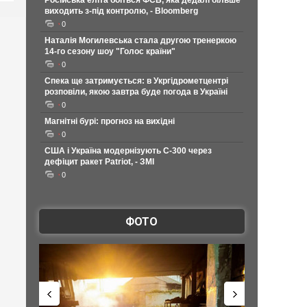
Російська еліта боїться ФСБ, яка дедалі більше
виходить з-під контролю, - Bloomberg
0
Наталія Могилевська стала другою тренеркою
14-го сезону шоу "Голос країни"
0
Спека ще затримується: в Укргідрометцентрі
розповіли, якою завтра буде погода в Україні
0
Магнітні бурі: прогноз на вихідні
0
США і Україна модернізують С-300 через
дефіцит ракет Patriot, - ЗМІ
0
ФОТО