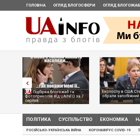
ГОЛОВНА
ОГЛЯД БЛОГОСФЕРИ
ОГЛЯД БЛОГОЖАБ
Експослу в США Ст
Підбірка блогожаб та
обрали запобіжний 
фотоприколів від UAINFO за 7
серпня
ПОЛІТИКА
СУСПІЛЬСТВО
ЕКОНОМІКА
Н
РОСІЙСЬКО-УКРАЇНСЬКА ВІЙНА
КОРОНАВІРУС COVID-19