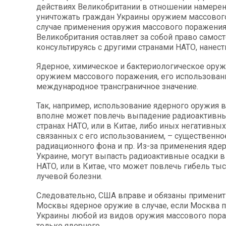
действиях Великобритании в отношении намерен
уничтожать граждан Украины оружием массового
случае применения оружия массового поражени
Великобритания оставляет за собой право самост
консультируясь с другими странами НАТО, нанести
Ядерное, химическое и бактериологическое ору
оружием массового поражения, его использован
международное трансграничное значение.
Так, например, использование ядерного оружия 
вполне может повлечь выпадение радиоактивны
странах НАТО, или в Китае, либо иных негативных
связанных с его использованием, – существенн
радиационного фона и пр. Из-за применения яде
Украине, могут выпасть радиоактивные осадки в 
НАТО, или в Китае, что может повлечь гибель ты
лучевой болезни.
Следовательно, США вправе и обязаны применит
Москвы ядерное оружие в случае, если Москва 
Украины любой из видов оружия массового пора
только ядерного.