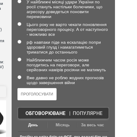
У найближчі місяці удари України по
ви
росії стануть настільки болючими, що
а
агресору доведеться поновити
перемовини
Цього року не варто чекати поновлення
переговорного процесу. А от наступного
)
- можливо все
для
рф навпаки піде на ескалацію попри
здоровий глузд і намагатиметься
триматися до останнього
Найближчим часом росія може
и:
погодитись на переговори, але
V)
серйозних намірів росіяни не матимуть
Вже давно не роблю жодних прогнозів
щодо завершення війни
ОБГОВОРЮВАНЕ
|
ПОПУЛЯРНЕ
День
Місяць
За весь час