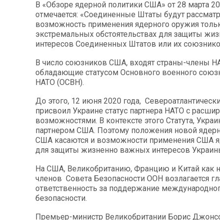
В «Обзоре ядерной политики США» от 28 марта 20
отмечается: «Соединенные Штаты будут рассмат
возможность применения ядерного оружия толь
экстремальных обстоятельствах для защиты жи
интересов Соединенных Штатов или их союзнико
В число союзников США, входят страны-члены НА
обладающие статусом Основного военного союз
НАТО (ОСВН).
До этого, 12 июня 2020 года, Североатлантическ
присвоил Украине статус партнера НАТО с расш
возможностями. В контексте этого Статута, Украи
партнером США. Поэтому положения новой ядер
США касаются и возможности применения США я
для защиты жизненно важных интересов Украин
На США, Великобританию, Францию и Китай как 
членов Совета Безопасности ООН возлагается гл
ответственность за поддержание международног
безопасности.
Премьер-министр Великобритании Борис Джонс