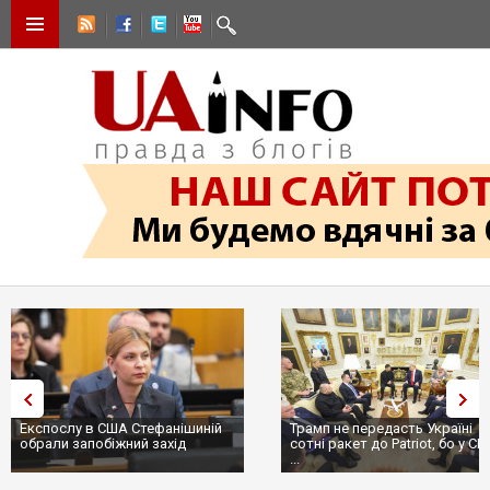
Експослу в США Стефанішиній
Трамп не передасть Україні
обрали запобіжний захід
сотні ракет до Patriot, бо у С
...