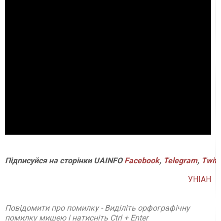
Підписуйся на сторінки UAINFO
Facebook
,
Telegram
,
Twitt
УНІАН
Повідомити про помилку - Виділіть орфографічну
помилку мишею і натисніть Ctrl + Enter