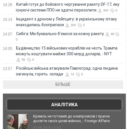
Китай готує до бойового чергування ракету DF-17, яку
14:28
існуючі системи ППО не здатні перехопити
344
0
Інцидент з дроном у Лейпцигу: в українському літаку
14:14
знаходились боєприпаси
204
0
Сибіга: Ми буквально б’ємося за кожну ракету
14:07
48
0
Будівництво 15 військових кораблів на честь Трампа
14:00
можуть коштувати майже 300 млрд доларів, - NYT
50
0
Російські війська атакували Павлоград: одна людина
13:57
загинула, горять склади
74
0
БІЛЬШЕ
АНАЛІТИКА
Кремль не готовий до компромісів і прагне
досягти своїх цілей війною, - Foreign Affairs
03.08.2026 13:02