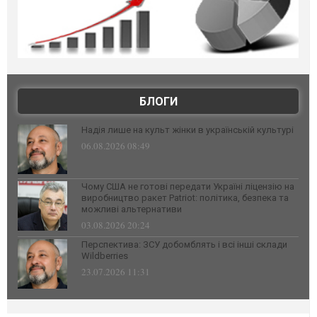
БЛОГИ
Надія лише на культ жінки в українській культурі
06.08.2026 08:49
Чому США не готові передати Україні ліцензію на
виробництво ракет Patriot: політика, безпека та
можливі альтернативи
03.08.2026 20:24
Перспектива: ЗСУ добомблять і всі інші склади
Wildberries
23.07.2026 11:31