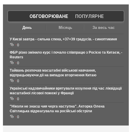
ОБГОВОРЮВАНЕ
|
ПОПУЛЯРНЕ
День
Місяць
За весь час
У Києві завтра - сильна спека, +37+39 градусів. - синоптикиня
0
ФБР різко змінило курс і почало співпрацю з Росією та Китаєм, -
Reuters
0
Тайвань розпочав масштабні військові навчання,
відпрацьовуючи дії на випадок вторгнення Китаю
0
Українські надзвичайники врятували козуленя під час ліквідації
масштабної лісової пожежі у Франції
0
"Ніколи не знаєш чия черга наступна". Акторка Олена
Світлицька відреагувала на російські обстріли
0