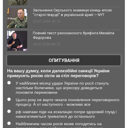
Звільнення Сирського знаменує кінець епохи
"старої гвардії" в українській армії — NYT
23.07.2026 10:32
Повний текст резонансного брифінга Михайла
Федорова
18.07.2026 09:27
ОПИТУВАННЯ
На вашу думку, коли далекобійні санкції України
примусять росію сісти за стіл переговорів?
У найближчі місяці удари України по росії стануть
настільки болючими, що агресору доведеться
поновити перемовини
Цього року не варто чекати поновлення переговорного
процесу. А от наступного - можливо все
рф навпаки піде на ескалацію попри здоровий глузд і
намагатиметься триматися до останнього
Найближчим часом росія може погодитись на