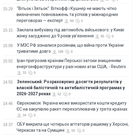
"Вітьок і Зятьок": Віткофф і Кушнер не мають чітко
15:29
визначених повноважень та успіхів у міжнародних
переговорах — експерт
89
0
Заклала вибухівку під автомобіль військового: у Києві
15:15
жінку засуджено до 9 років ув’язнення
65
0
У МЗС РФ зізналися росіянам, що війна проти України
15:08
триватиме довго
188
0
Іран пригрозив країнам Перської затоки знищенням
15:02
енергоінфраструктури у разі нових атак США, - Reuters
33
0
Зеленський: Розраховуємо досягти результатів у
14:55
власній балістичній та антибалістичній програмах у
2026-2027 роках
52
0
Єврокомісія: Україна може використати кошти кредиту
14:46
ЄС на закупівлю ракет-перехоплювачів у третіх країнах
34
0
СБУ викрила ще чотирьох агітаторів рашизму у Херсоні,
14:37
Черкасах та на Сумщині
55
0