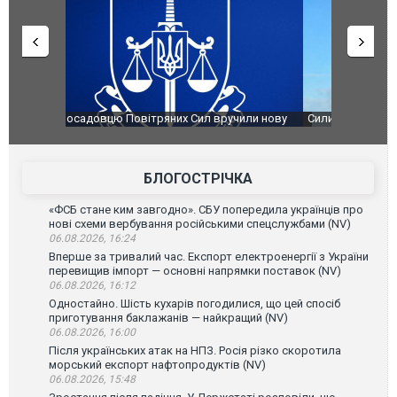
чили нову
Сили оборони уразили Ярославський НПЗ:
Неймар вла
губернатор регіону заявив про наймасштабнішу
"Сантоса".
атаку. ВІДЕО
БЛОГОСТРІЧКА
«ФСБ стане ким завгодно». СБУ попередила українців про
нові схеми вербування російськими спецслужбами (NV)
06.08.2026, 16:24
Вперше за тривалий час. Експорт електроенергії з України
перевищив імпорт — основні напрямки поставок (NV)
06.08.2026, 16:12
Одностайно. Шість кухарів погодилися, що цей спосіб
приготування баклажанів — найкращий (NV)
06.08.2026, 16:00
Після українських атак на НПЗ. Росія різко скоротила
морський експорт нафтопродуктів (NV)
06.08.2026, 15:48