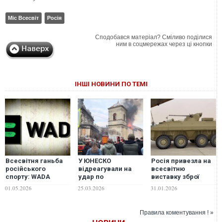
Міс Всесвіт
Росія
Сподобався матеріал? Сміливо поділися
ним в соцмережах через ці кнопки
ІНШІ НОВИНИ ПО ТЕМІ
Всесвітня ганьба
У ЮНЕСКО
Росія привезла на
російського
відреагували на
всесвітню
спорту: WADA
удар по
виставку зброї
винесло понад 300
Бернардинському
бронетранспортер,
01.05.2026
25.03.2026
31.01.2026
допінг-санкцій
монастирю у
що давно застарів,
Львові, який
– аналітик
входить до об'єкту
Правила коментування ! »
Всесвітньої