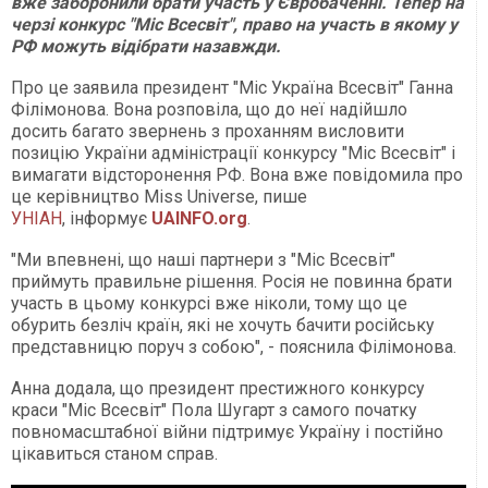
вже заборонили брати участь у Євробаченні. Тепер на
черзі конкурс "Міс Всесвіт", право на участь в якому у
РФ можуть відібрати назавжди.
Про це заявила президент "Міс Україна Всесвіт" Ганна
Філімонова. Вона розповіла, що до неї надійшло
досить багато звернень з проханням висловити
позицію України адміністрації конкурсу "Міс Всесвіт" і
вимагати відсторонення РФ. Вона вже повідомила про
це керівництво Miss Universe, пише
УНІАН
, інформує
UAINFO.org
.
"Ми впевнені, що наші партнери з "Міс Всесвіт"
приймуть правильне рішення. Росія не повинна брати
участь в цьому конкурсі вже ніколи, тому що це
обурить безліч країн, які не хочуть бачити російську
представницю поруч з собою", - пояснила Філімонова.
Анна додала, що президент престижного конкурсу
краси "Міс Всесвіт" Пола Шугарт з самого початку
повномасштабної війни підтримує Україну і постійно
цікавиться станом справ.