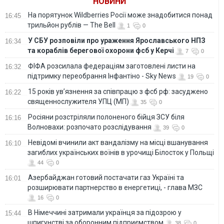
НОВИНИ
спадщини
На порятунок Wildberries Росії може знадобитися понад
16:45
трильйон рублів — The Bell
1
0
У СБУ розповіли про ураження Ярославського НПЗ
16:34
та кораблів берегової охорони фсб у Керчі
7
0
ФІФА розсилала федераціям заготовлені листи на
16:32
підтримку переобрання Інфантіно - Sky News
19
0
15 років ув’язнення за співпрацю з фсб рф: засуджено
16:22
священнослужителя УПЦ (МП)
35
0
Росіяни розстріляли полоненого бійця ЗСУ біля
16:16
Волновахи: розпочато розслідування
39
0
Невідомі вчинили акт вандалізму на місці вшанування
16:10
загиблих українських воїнів в урочищі Білосток у Польщі
44
0
Азербайджан готовий постачати газ Україні та
16:01
розширювати партнерство в енергетиці, - глава МЗС
16
0
В Німеччині затримали українця за підозрою у
15:44
шпигунстві за оборонним підприємством
38
0