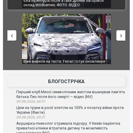
траждали
Єкатеринбурзі після атаки дронів загорівся
суперкарів
ВІДЕО
ині. ФОТО
склад Wildberries. ФОТО. ВІДЕО
дом та
Вже вивели на тести: Ferrari готує оновлення
Вийшов тре
позашляховика Purosangue. ВІДЕО
фільму "Аф
БЛОГОСТРІЧКА
Перший клуб Мессі символічним жестом вшанував пам’ять
батька Лео після його смерті — відео (NV)
09.08.2026, 04:01
Ціни на труни в росії злетіли на 105% з початку війни проти
України (Факти)
09.08.2026, 03:31
Акушерка-гінеколог отримала підозру. У Києві пацієнтка
приватної клініки втратила дитину та можливість
народжувати (NV)