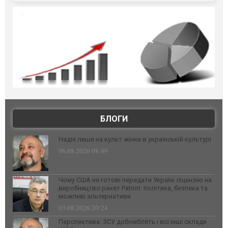
БЛОГИ
Надія лише на культ жінки в українській культурі
06.08.2026 08:49
Чому США не готові передати Україні ліцензію на
виробництво ракет Patriot: політика, безпека та
можливі альтернативи
03.08.2026 20:24
Перспектива: ЗСУ добомблять і всі інші склади