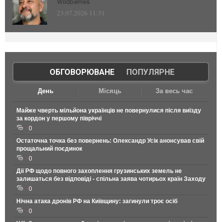
Wildberries
23.07.2026 11:31
ОБГОВОРЮВАНЕ
|
ПОПУЛЯРНЕ
День
Місяць
За весь час
Майже чверть мільйона українців не повернулися після виїзду
за кордон у першому півріччі
0
Остаточна точка без повернень: Олександр Усік анонсував свій
прощальний поєдинок
0
Дії РФ щодо повного захоплення грузинських земель не
залишаться без відповіді - спільна заява чотирьох країн Заходу
0
Нічна атака дронів РФ на Київщину: загинули троє осіб
0