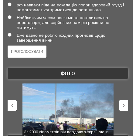
рф навпаки піде на ескалацію попри здоровий глузд і
намагатиметься триматися до останнього
Найближчим часом росія може погодитись на
переговори, але серйозних намірів росіяни не
матимуть
Вже давно не роблю жодних прогнозів щодо
завершення війни
ФОТО
по Сумах,
За 2000 кілометрів від кордону з Україною: в
"Мої іграш