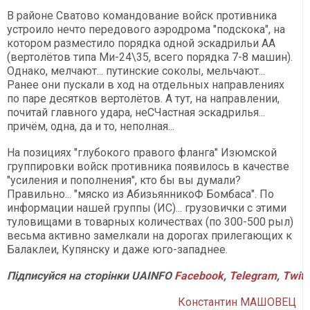
В районе Сватово командование войск противника
устроило нечто передового аэродрома "подскока", на
котором разместило порядка одной эскадрильи АА
(вертолётов типа Ми-24\35, всего порядка 7-8 машин).
Однако, мелчают... путинские соколы, мельчают...
Ранее они пускали в ход на отдельных направлениях
по паре десятков вертолётов. А тут, на направлении,
почитай главного удара, неСЧастная эскадрилья...
причём, одна, да и то, неполная...
На позициях "глубокого правого фланга" Изюмской
группировки войск противника появилось в качестве
"усиления и пополнения", кто бы вы думали?
Правильно... "мяско из АбизьянникоФ Бомбаса". По
информации нашей группы (ИС)... грузовички с этими
туловищами в товарных количествах (по 300-500 рыл)
весьма активно замелкали на дорогах прилегающих к
Балаклеи, Купянску и даже юго-западнее.
Підписуйся на сторінки UAINFO
Facebook
,
Telegram
,
Twitt
Константин МАШОВЕЦ