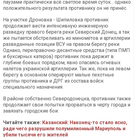
паузами практически всё светлое время суток... однако
положительного результата противнику он не принёс.
На участке Дроновка - Шипиловка противник
продолжает вести интенсивную инженерную
разведку правого берега реки Северский Донец, а так
же пытается обстреливать из миномётов и артиллерии
разведанные позиции ВСУ на правом берегу реки.
Однако, переправочно-десантные средства (типа ПМП
и буксирных катеров) противник пока держит в
глубине боевых порядком, явно опасаясь огневых
налётов украинской артиллерии. Так же, пока на левом
берегу в основном оперируют малые пехотные
группы противника и ДРГ из состава войск
специального назначения.
В районе собственно Северодонецка, противник также
продолжает свои попытки прорваться в черту города и
завязать городские бои.
Читайте также:
Казанский: Наконец-то стало ясно,
ради чего разрушили полумилионный Мариуполь и
убили тысячи его жителей