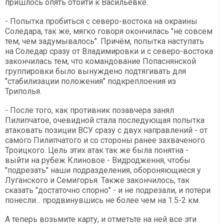
пришлось опять отойти к Васильевке.
- Попытка пробиться с северо-востока на окраины
Соледара, так же, мягко говоря окончилась "не совсем
тем, чем задумывалось". Причём, попытка наступать
на Соледар сразу от Владимировки и с северо-востока
закончилась тем, что командование Попаснянской
группировки было вынуждено подтягивать для
"стабилизации положения" подкреплоения из
Триполья.
- После того, как противник позавчера занял
Пилипчатое, очевидной стала последующая попытка
атаковать позиции ВСУ сразу с двух направлений - от
самого Пилипчатого и со стороны ранее захваченого
Троицкого. Цель этих атак так же была понятна -
выйти на рубеж Клиновое - Видродження, чтобы
"подрезать" наши подразделения, обороняющиеся у
Луганского и Семигорья. Также закончилось, так
сказать "достаточно спорно" - и не подрезали, и потери
понесли... продвинувшись не более чем на 1.5-2 км.
А теперь возьмите карту, и отметьте на ней все эти