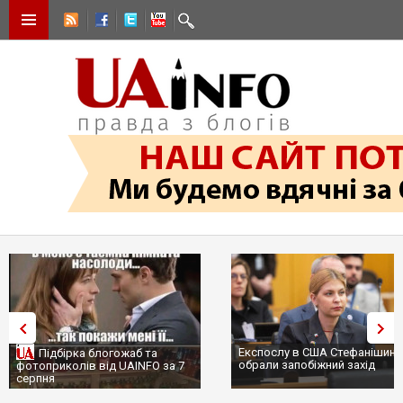
Експослу в США Стефанішиній
Трамп не передасть Україні
обрали запобіжний захід
сотні ракет до Patriot, бо у С
...