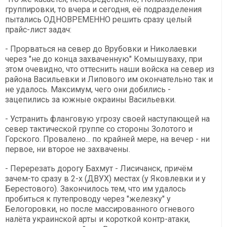
группировки, то вчера и сегодня, её подразделения
пытались ОДНОВРЕМЕННО решить сразу целый
прайс-лист задач:
- Прорваться на север до Врубовки и Николаевки
через "не до конца захваченную" Комышуваху, при
этом очевидно, что оттеснить наши войска на север из
района Васильевки и Липового им окончательно так и
не удалось. Максимум, чего они добились -
зацепились за южные окраины Васильевки.
- Устранить фланговую угрозу своей наступающей на
север тактической группе со стороны Золотого и
Горского. Провалено... по крайней мере, на вечер - ни
первое, ни второе не захвачены.
- Перерезать дорогу Бахмут - Лисичанск, причём
зачем-то сразу в 2-х (ДВУХ) местах (у Яковлевки и у
Берестового). Закончилось тем, что им удалось
пробиться к путепроводу через "железку" у
Белогоровки, но после массированного огневого
налёта украинской арты и короткой контр-атаки,