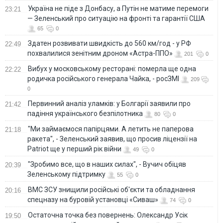
Україна не піде з Донбасу, а Путін не матиме перемоги
23:21
— Зеленський про ситуацію на фронті та гарантії США
65
0
Здатен розвивати швидкість до 560 км/год - у РФ
22:49
похвалилися зенітним дроном «Астра-ППО»
201
0
Вибух у московському ресторані: померла ще одна
22:22
родичка російського генерала Чайка, - росЗМІ
209
0
Первинний аналіз уламків: у Болгарії заявили про
21:42
падіння українського безпілотника
80
0
"Ми займаємося папірцями. А летить не паперова
21:18
ракета", - Зеленський заявив, що просив ліцензії на
Patriot ще у перший рік війни
49
0
"Зробимо все, що в наших силах", - Вучич обіцяв
20:39
Зеленському підтримку
55
0
ВМС ЗСУ знищили російські об'єкти та обладнання
20:16
спецназу на буровій установці «Сиваш»
74
0
Остаточна точка без повернень: Олександр Усік
19:50