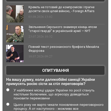
Кремль не готовий до компромісів і прагне
досягти своїх цілей війною, - Foreign Affairs
03.08.2026 13:02
Звільнення Сирського знаменує кінець епохи
"старої гвардії" в українській армії — NYT
23.07.2026 10:32
Повний текст резонансного брифінга Михайла
Федорова
18.07.2026 09:27
ОПИТУВАННЯ
На вашу думку, коли далекобійні санкції України
примусять росію сісти за стіл переговорів?
У найближчі місяці удари України по росії стануть
настільки болючими, що агресору доведеться
поновити перемовини
Цього року не варто чекати поновлення переговорного
процесу. А от наступного - можливо все