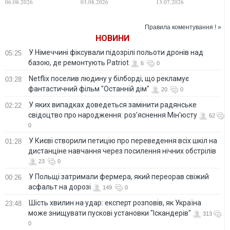
06.08.2026
03.08.2026
13.07.2026
триватиме довго
для війни проти
заради грошей, —
України — WSJ
Politico
Правила коментування ! »
НОВИНИ
У Німеччині фіксували підозрілі польоти дронів над
05:25
базою, де ремонтують Patriot
6
0
Netflix поселив людину у білборді, що рекламує
03:28
фантастичний фільм "Останній дім"
20
0
У яких випадках доведеться замінити радянське
02:22
свідоцтво про народження: роз'яснення Мін'юсту
62
0
У Києві створили петицію про переведення всіх шкіл на
01:28
дистанціне навчання через посилення нічних обстрілів
23
0
У Польщі затримали фермера, який переорав свіжий
00:26
асфальт на дорозі
149
0
Шість хвилин на удар: експерт розповів, як Україна
23:48
може знищувати пускові установки "Іскандерів"
313
0