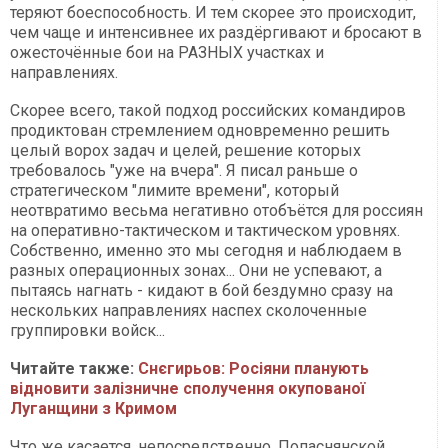
теряют боеспособность. И тем скорее это происходит,
чем чаще и интенсивнее их раздёргивают и бросают в
ожесточённые бои на РАЗНЫХ участках и
направлениях.
Скорее всего, такой подход российских командиров
продиктован стремлением одновременно решить
целый ворох задач и целей, решение которых
требовалось "уже на вчера". Я писал раньше о
стратегическом "лимите времени", который
неотвратимо весьма негативно отобъётся для россиян
на оперативно-тактическом и тактическом уровнях.
Собственно, именно это мы сегодня и наблюдаем в
разных операционных зонах... Они не успевают, а
пытаясь нагнать - кидают в бой бездумно сразу на
нескольких направлениях наспех сколоченные
группировки войск...
Читайте также:
Снєгирьов: Росіяни планують
відновити залізничне сполучення окупованої
Луганщини з Кримом
Что же касается, непосредственно, Попаснянской