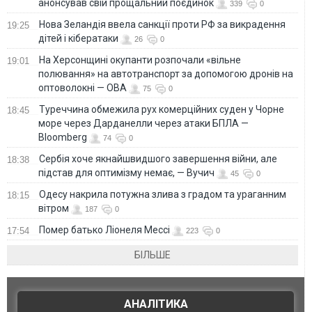
анонсував свій прощальний поєдинок
339
0
Нова Зеландія ввела санкції проти РФ за викрадення
19:25
дітей і кібератаки
26
0
На Херсонщині окупанти розпочали «вільне
19:01
полювання» на автотранспорт за допомогою дронів на
оптоволокні — ОВА
75
0
Туреччина обмежила рух комерційних суден у Чорне
18:45
море через Дарданелли через атаки БПЛА —
Bloomberg
74
0
Сербія хоче якнайшвидшого завершення війни, але
18:38
підстав для оптимізму немає, — Вучич
45
0
Одесу накрила потужна злива з градом та ураганним
18:15
вітром
187
0
Помер батько Ліонеля Мессі
17:54
223
0
БІЛЬШЕ
АНАЛІТИКА