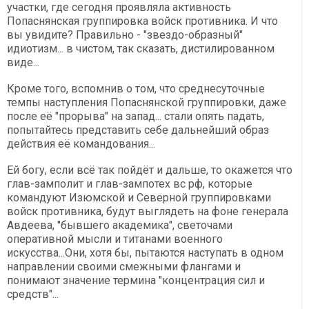
участки, где сегодня проявляла активность
Попаснянская группировка войск противника. И что
вы увидите? Правильно - "звездо-образный"
идиотизм... в чистом, так сказать, дистилированном
виде...
Кроме того, вспомнив о том, что среднесуточные
темпы наступления Попаснянской группировки, даже
после её "прорыва" на запад... стали опять падать,
попытайтесь представить себе дальнейший образ
действия её командования...
Ей богу, если всё так пойдёт и дальше, то окажется что
глав-замполит и глав-зампотех вс рф, которые
командуют Изюмской и Северной группировками
войск противника, будут выглядеть на фоне генерала
Авдеева, "бывшего академика", светочами
оперативной мысли и титанами военного
искусства...Они, хотя бы, пытаются наступать в одном
направлении своими смежными флангами и
понимают значение термина "концентрация сил и
средств"...