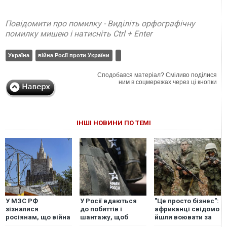
Повідомити про помилку - Виділіть орфографічну
помилку мишею і натисніть Ctrl + Enter
Україна
війна Росії проти України
Сподобався матеріал? Сміливо поділися
ним в соцмережах через ці кнопки
ІНШІ НОВИНИ ПО ТЕМІ
У МЗС РФ
У Росії вдаються
"Це просто бізнес":
зізналися
до побиттів і
африканці свідомо
росіянам, що війна
шантажу, щоб
йшли воювати за
проти України
поповнити армію
РФ проти України