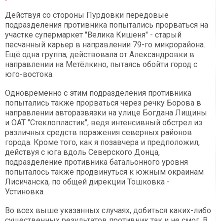
Действуя со стороны Пурдовки передовые
подразделения противника попытались прорваться на
участке супермаркет "Велика Кишеня" - старый
песчанный карьер в направлении 79-го микрорайона.
Ещё одна группа, действовала от Александровки в
направлении на Метёлкино, пытаясь обойти город с
юго-востока.
Одновременно с этим подразделения противника
попытались также прорваться через речку Борова в
направлении авторазвязки на улице Богдана Лищины
и ОАТ "Стеклопластик", ведя интенсивный обстрел из
различных средств поражения северных районов
города. Кроме того, как я позавчера и предположил,
действуя с юга вдоль Северского Донца,
подразделение противника батальонного уровня
попыталось также продвинуться к южным окраинам
Лисичанска, по общей дирекции Тошковка -
Устиновка.
Во всех выше указанных случаях, добиться каких-либо
существенных результатов противник так и не смог. В