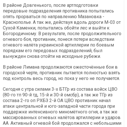
В районе Довгенького, после артподготовки
передовые подразделения противника попытались
опять прорваться по направлению Мазановка -
Краснополье. А так же, действуя вдоль дороги М-03 от
Сухой Каменки, попытались обойти лес и выйти к
Богородичному. В результате, после продолжительного
огневого боя, противник, понеся потери вследствии
огневого налёта украинской артиллерии по боевым
порядкам его передовых подразделений, был
вынужден снова отойти на исходные рубежи.
В районе Лимана продолжаются ожесточённые бои в
городской черте, противник пытается полностью взять
под контроль весь город, но пока у него не получается.
Сегодня с утра силами 3-х БТГр из состава войск ЦВО
(80-го тп 90-й тд, 15-й и 30-й омсбр), а так же ТГр из
состава 2-го оп РХБЗ 2-й ОА ЦВО противник начал
атаки центральной и юго-западной части города при
поддержке интенсивного миномётного огня, а так же
массированных огневых налётов артиллерии и ударов
АА. Активный огневой бой продолжался с небольшими