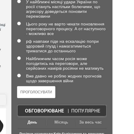
У найближчі місяці удари України по
росії стануть настільки болючими, що
агресору доведеться поновити
перемовини
Цього року не варто чекати поновлення
нці
переговорного процесу. А от наступного
ї
- можливо все
рф навпаки піде на ескалацію попри
здоровий глузд і намагатиметься
?
триматися до останнього
Найближчим часом росія може
погодитись на переговори, але
е
серйозних намірів росіяни не матимуть
Вже давно не роблю жодних прогнозів
щодо завершення війни
ОБГОВОРЮВАНЕ
|
ПОПУЛЯРНЕ
День
Місяць
За весь час