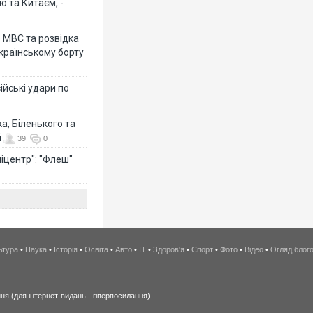
ю та Китаєм, -
о МВС та розвідка
країнському борту
ійські удари по
а, Біленького та
й
39
0
іцентр": "Флеш"
ьтура
•
Наука
•
Історія
•
Освіта
•
Авто
•
IT
•
Здоров'я
•
Спорт
•
Фото
•
Відео
•
Огляд блог
я (для інтернет-видань - гіперпосилання).