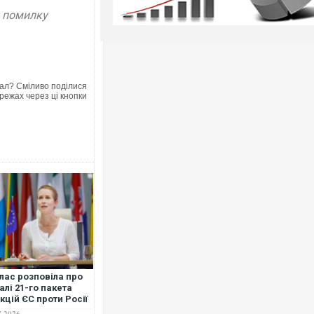
у помилку
ал? Сміливо поділися
режах через ці кнопки
лас розповіла про
алі 21-го пакета
кцій ЄС проти Росії
7.2026