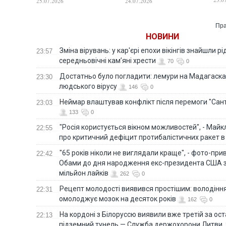
25.07.2026
24.07.2026
компаній
Пра
НОВИНИ
Зміна вірувань: у кар'єрі епохи вікінгів знайшли рід
23:57
середньовічні кам’яні хрести
70
0
Достатньо було погладити: лемури на Мадагаска
23:30
людського вірусу
146
0
Неймар влаштував конфлікт після перемоги "Сан
23:03
133
0
"Росія користується вікном можливостей", - Майк
22:55
про критичний дефіцит протибалістичних ракет в 
"65 років ніколи не виглядали краще", - фото-пр
22:42
Обами до дня народження екс-президента США 
мільйон лайків
262
0
Рецепт молодості виявився простішим: володінн
22:31
омолоджує мозок на десяток років
162
0
На кордоні з Білоруссю виявили вже третій за ост
22:13
підземний тунель — Служба держохорони Литви