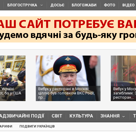
БЛОГОСТРІЧКА
ДОСЬЄ
БЛОГОЖАБИ
ФОТО
ВІДЕО
 Україні
Вибух у ресторані в Москві:
Вибух у Мос
ot, бо у США
ціллю був головком ВКС Росії,
загиблими: 
пр...
ресторан...
АДЗВИЧАЙНІ ПОДІЇ
СВІТ
КУЛЬТУРА
ЗНАННЯ
ТАРИФИ
ПОДВИГИ УКРАЇНЦІВ