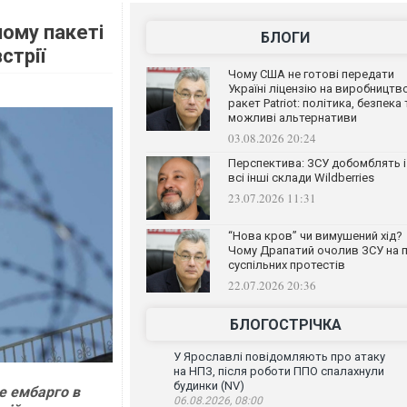
ному пакеті
БЛОГИ
стрії
Чому США не готові передати
Україні ліцензію на виробництв
ракет Patriot: політика, безпека 
можливі альтернативи
03.08.2026 20:24
Перспектива: ЗСУ добомблять і
всі інші склади Wildberries
23.07.2026 11:31
“Нова кров” чи вимушений хід?
Чому Драпатий очолив ЗСУ на п
суспільних протестів
22.07.2026 20:36
БЛОГОСТРІЧКА
У Ярославлі повідомляють про атаку
на НПЗ, після роботи ППО спалахнули
будинки (NV)
е ембарго в
06.08.2026, 08:00