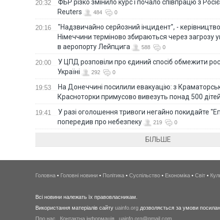
ФБР різко змінило курс і почало співпрацю з Росіє
20:32
Reuters
484
0
"Надзвичайно серйозний інцидент", - керівництв
20:16
Німеччини терміново збираються через загрозу у
в аеропорту Лейпцига
588
0
У ЦПД розповіли про єдиний спосіб обмежити рос
20:00
Україні
292
0
На Донеччині посилили евакуацію: з Краматорськ
19:53
Красноторки примусово вивезуть понад 500 діте
У разі оголошення тривоги негайно покидайте "Еп
19:41
попередив про небезпеку
219
0
БІЛЬШЕ
Головна
•
Головні новини
•
Політика
•
Суспільство
•
Економіка
•
Світ
•
Кул
Всі новини належать їх правовласникам.
Використання матеріалів сайту
uainfo.org
дозволяється за умови посиланн
Про нас
.
Контактна інформація
.
uainfo.org@gmail.com