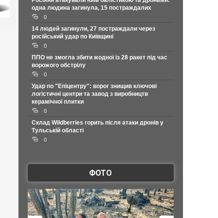
Росіяни атакували Київ балістикою та дронами:
одна людина загинула, 15 постраждалих
0
14 людей загинули, 27 постраждали через
російський удар по Київщині
0
ППО не змогла збити жодної із 28 ракет під час
ворожого обстрілу
0
Удар по "Епіцентру": ворог знищив ключові
логістичні центри та завод з виробництв
керамічної плитки
0
Склад Wildberries горить після атаки дронів у
Тульській області
0
ФОТО