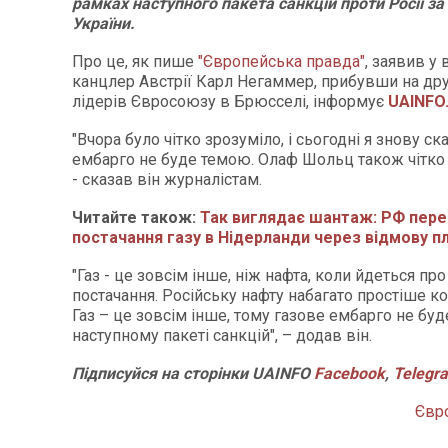
рамках наступного пакета санкцій проти Росії за
України.
Про це, як пише
"Європейська правда"
, заявив у 
канцлер Австрії Карл Негаммер, прибувши на дру
лідерів Євросоюзу в Брюсселі, інформує
UAINFO
"Вчора було чітко зрозуміло, і сьогодні я знову ск
ембарго не буде темою. Олаф Шольц також чітко 
- сказав він журналістам.
Читайте також:
Так виглядає шантаж: РФ пере
постачання газу в Нідерланди через відмову п
"Газ - це зовсім інше, ніж нафта, коли йдеться пр
постачання. Російську нафту набагато простіше 
Газ – це зовсім інше, тому газове ембарго не бу
наступному пакеті санкцій", – додав він.
Підписуйся на сторінки UAINFO
Facebook
,
Telegr
Євр