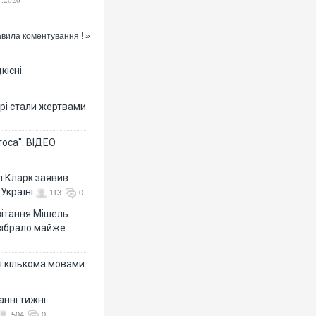
вила коментування ! »
кісні
Українські надзвичайники вря
під час ліквідації масштабної 
Франції
рі стали жертвами
тоса". ВІДЕО
л Кларк заявив
Україні
113
0
ивітання Мішель
зібрало майже
Неймар влаштував конфлікт п
я кількома мовами
"Сантоса". ВІДЕО
анні тижні
504
0