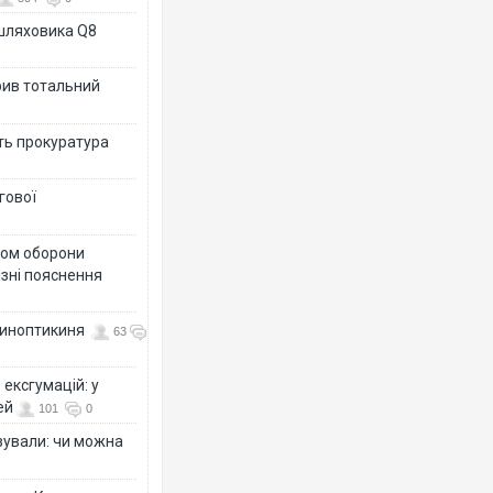
ашляховика Q8
рив тотальний
ить прокуратура
гової
тром оборони
різні пояснення
 синоптикиня
63
ексгумацій: у
ей
101
0
ізували: чи можна