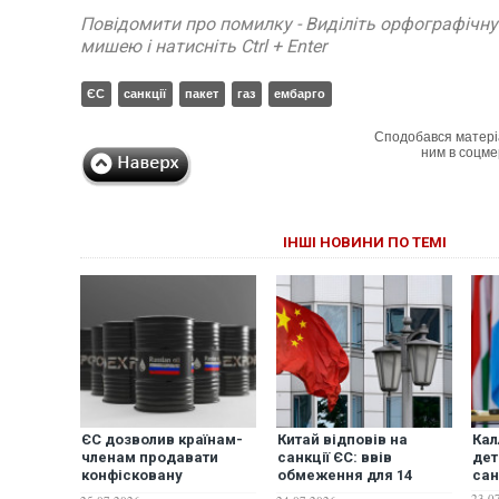
Повідомити про помилку - Виділіть орфографічн
мишею і натисніть Ctrl + Enter
ЄС
санкції
пакет
газ
ембарго
Сподобався матері
ним в соцме
ІНШІ НОВИНИ ПО ТЕМІ
ЄС дозволив країнам-
Китай відповів на
Кал
членам продавати
санкції ЄС: ввів
дет
конфісковану
обмеження для 14
сан
російську нафту
європейських
23.0