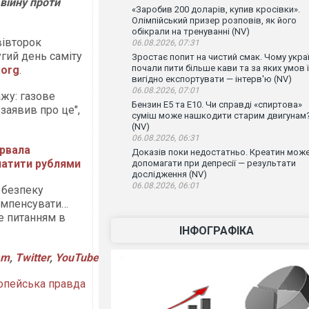
 війну проти
«Заробив 200 доларів, купив кросівки».
Олімпійський призер розповів, як його
обікрали на тренуванні (NV)
вівторок
06.08.2026, 07:31
гий день саміту
Зростає попит на чистий смак. Чому украї
почали пити більше кави та за яких умов ї
.org
.
вигідно експортувати — інтерв'ю (NV)
06.08.2026, 07:01
ажу: газове
Бензин Е5 та Е10. Чи справді «спиртова»
заявив про це",
суміш може нашкодити старим двигунам
(NV)
06.08.2026, 06:31
рвала
Доказів поки недостатньо. Креатин мож
латити рублями
допомагати при депресії — результати
дослідження (NV)
06.08.2026, 06:01
о безпеку
компенсувати…
де питанням в
ІНФОГРАФІКА
am
,
Twitter
,
YouTube
опейська правда