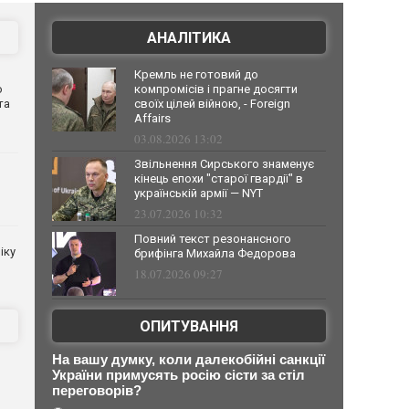
АНАЛІТИКА
Кремль не готовий до
о
компромісів і прагне досягти
та
своїх цілей війною, - Foreign
Affairs
03.08.2026 13:02
Звільнення Сирського знаменує
кінець епохи "старої гвардії" в
українській армії — NYT
23.07.2026 10:32
Повний текст резонансного
іку
брифінга Михайла Федорова
18.07.2026 09:27
ОПИТУВАННЯ
На вашу думку, коли далекобійні санкції
України примусять росію сісти за стіл
переговорів?