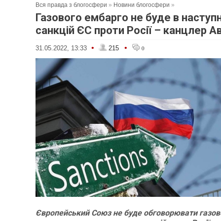
Вся правда з блогосфери
»
Новини блогосфери
»
Газового ембарго не буде в наступ
санкцій ЄС проти Росії – канцлер Ав
•
•
31.05.2022, 13:33
215
0
Європейський Союз не буде обговорювати газов