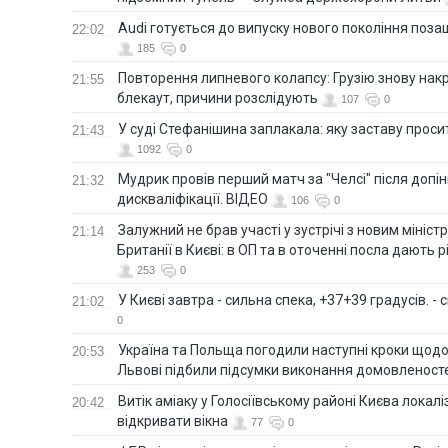
Audi готується до випуску нового покоління поз
22:02
185
0
Повторення липневого колапсу: Грузію знову нак
21:55
блекаут, причини розслідують
107
0
У суді Стефанішина заплакала: яку заставу прос
21:43
1092
0
Мудрик провів перший матч за "Челсі" після допін
21:32
дискваліфікації. ВІДЕО
106
0
Залужний не брав участі у зустрічі з новим мініс
21:14
Британії в Києві: в ОП та в оточенні посла дають 
253
0
У Києві завтра - сильна спека, +37+39 градусів. -
21:02
0
Україна та Польща погодили наступні кроки щодо 
20:53
Львові підбили підсумки виконання домовленост
Витік аміаку у Голосіївському районі Києва локал
20:42
відкривати вікна
77
0