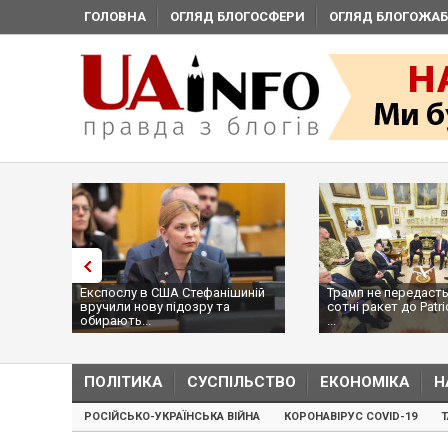
ГОЛОВНА
ОГЛЯД БЛОГОСФЕРИ
ОГЛЯД БЛОГОЖАБ
Експослу в США Стефанішиній
Трамп не передасть
вручили нову підозру та
сотні ракет до Patri
обирають...
...
ПОЛІТИКА
СУСПІЛЬСТВО
ЕКОНОМІКА
Н
РОСІЙСЬКО-УКРАЇНСЬКА ВІЙНА
КОРОНАВІРУС COVID-19