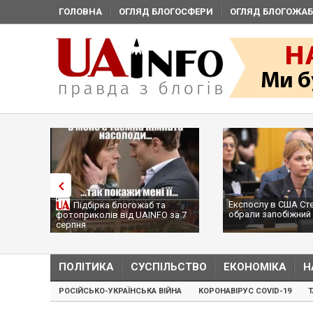
ГОЛОВНА
ОГЛЯД БЛОГОСФЕРИ
ОГЛЯД БЛОГОЖАБ
Експослу в США Ст
Підбірка блогожаб та
обрали запобіжний 
фотоприколів від UAINFO за 7
серпня
ПОЛІТИКА
СУСПІЛЬСТВО
ЕКОНОМІКА
Н
РОСІЙСЬКО-УКРАЇНСЬКА ВІЙНА
КОРОНАВІРУС COVID-19