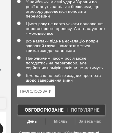
У найближчі місяці удари України по
росії стануть настільки болючими, що
агресору доведеться поновити
перемовини
Цього року не варто чекати поновлення
переговорного процесу. А от наступного
- можливо все
рф навпаки піде на ескалацію попри
здоровий глузд і намагатиметься
триматися до останнього
Найближчим часом росія може
погодитись на переговори, але
серйозних намірів росіяни не матимуть
ю
Вже давно не роблю жодних прогнозів
щодо завершення війни
ОБГОВОРЮВАНЕ
|
ПОПУЛЯРНЕ
День
Місяць
За весь час