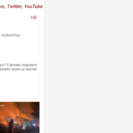
am
,
Twitter
,
YouTube
НВ
у помилку
ал? Сміливо поділися
режах через ці кнопки