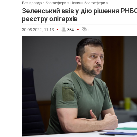
Вся правда з блогосфери
»
Новини блогосфери
»
Зеленський ввів у дію рішення РН
реєстру олігархів
•
•
30.06.2022, 11:13
354
0