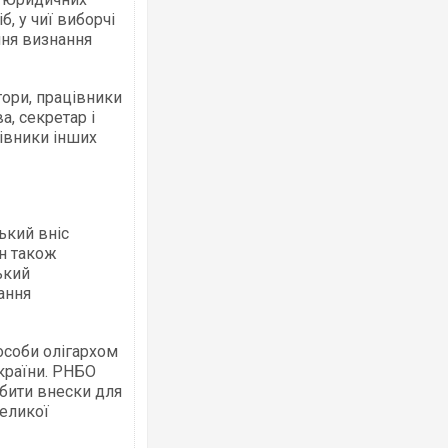
б, у чиї виборчі
ння визнання
Ворог завдав комбінованого удару по
двоє поранених. Ще десятеро постра
після атаки БПЛА по ринку на Сумщині
тори, працівники
а, секретар і
івники інших
ький вніс
ін також
ький
ання
Одесу накрила потужна злива з градо
ураганним вітром
особи олігархом
країни. РНБО
обити внески для
великої