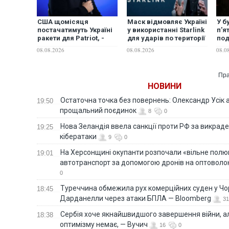
США щомісяця
Маск відмовляє Україні
У б
постачатимуть Україні
у використанні Starlink
п'я
ракети для Patriot, -
для ударів по території
под
Зеленський
РФ
Киї
08.08.2026
08.08.2026
08.0
заг
Пра
НОВИНИ
Остаточна точка без повернень: Олександр Усік 
19:50
прощальний поєдинок
8
0
Нова Зеландія ввела санкції проти РФ за викраден
19:25
кібератаки
9
0
На Херсонщині окупанти розпочали «вільне полю
19:01
автотранспорт за допомогою дронів на оптоволо
0
Туреччина обмежила рух комерційних суден у Чо
18:45
Дарданелли через атаки БПЛА — Bloomberg
31
Сербія хоче якнайшвидшого завершення війни, ал
18:38
оптимізму немає, — Вучич
16
0