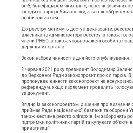
осіб, бенефіціаром яких він є, перелік фізичних осі
фонди олігарх робив внески, а також обґрунтува
особи олігархом.
До реєстру матимуть доступ декларанти, реєстра
власника та адміністратора реєстру, а також голов
члени РНБО, а також уповноважені особи та прац
державних органів.
Закон набрав чинності з дня його опублікування.
2 червня 2021 року президент Володимир Зеленс
до Верховної Ради законопроєкт про олігархів. В
пропонував винести законопроєкт на всеукраїнс
референдум, якщо парламент провалить голосув
за документ.
Згідно із законопроектом, рішення про визнання 
приймає Рада національної безпеки та оборони У
також вестиме реєстр олігархів. Їм заборонять р
підтримки політичних партій та купувати об'єкти 
приватизації