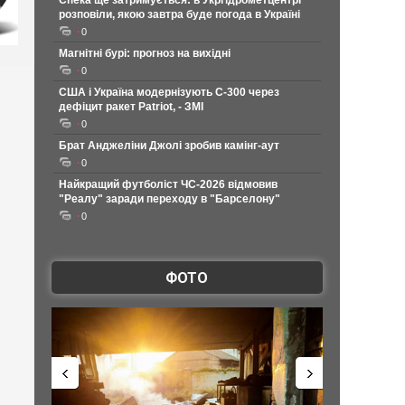
Спека ще затримується: в Укргідрометцентрі
розповіли, якою завтра буде погода в Україні
0
Магнітні бурі: прогноз на вихідні
0
США і Україна модернізують С-300 через
дефіцит ракет Patriot, - ЗМІ
0
Брат Анджеліни Джолі зробив камінг-аут
0
Найкращий футболіст ЧС-2026 відмовив
"Реалу" заради переходу в "Барселону"
0
ФОТО