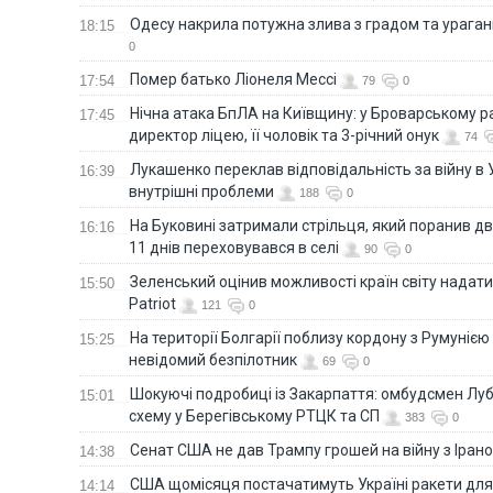
Одесу накрила потужна злива з градом та урага
18:15
0
Помер батько Ліонеля Мессі
17:54
79
0
Нічна атака БпЛА на Київщину: у Броварському р
17:45
директор ліцею, її чоловік та 3-річний онук
74
Лукашенко переклав відповідальність за війну в Ук
16:39
внутрішні проблеми
188
0
На Буковині затримали стрільця, який поранив дв
16:16
11 днів переховувався в селі
90
0
Зеленський оцінив можливості країн світу надати
15:50
Patriot
121
0
На території Болгарії поблизу кордону з Румунією
15:25
невідомий безпілотник
69
0
Шокуючі подробиці із Закарпаття: омбудсмен Лу
15:01
схему у Берегівському РТЦК та СП
383
0
Сенат США не дав Трампу грошей на війну з Іран
14:38
США щомісяця постачатимуть Україні ракети для P
14:14