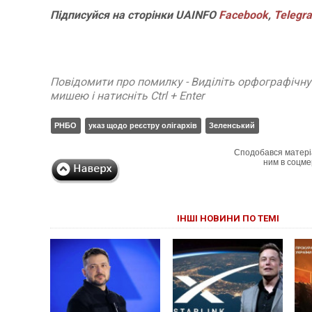
Підписуйся на сторінки UAINFO
Facebook
,
Telegr
Повідомити про помилку - Виділіть орфографічн
мишею і натисніть Ctrl + Enter
РНБО
указ щодо реєстру олігархів
Зеленський
Сподобався матері
ним в соцме
ІНШІ НОВИНИ ПО ТЕМІ