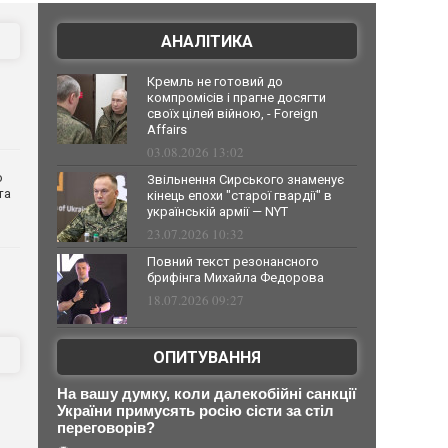
АНАЛІТИКА
Кремль не готовий до
компромісів і прагне досягти
своїх цілей війною, - Foreign
Affairs
03.08.2026 13:02
о
Звільнення Сирського знаменує
та
кінець епохи "старої гвардії" в
українській армії — NYT
23.07.2026 10:32
Повний текст резонансного
брифінга Михайла Федорова
18.07.2026 09:27
ОПИТУВАННЯ
На вашу думку, коли далекобійні санкції
України примусять росію сісти за стіл
переговорів?