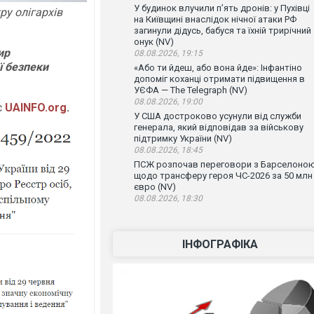
У будинок влучили п’ять дронів: у Пухівці
у олігархів
на Київщині внаслідок нічної атаки РФ
загинули дідусь, бабуся та їхній трирічний
онук (NV)
ир
08.08.2026, 19:15
ї безпеки
«Або ти йдеш, або вона йде»: Інфантіно
допоміг коханці отримати підвищення в
УЄФА — The Telegraph (NV)
08.08.2026, 19:00
є
UAINFO.org
.
У США достроково усунули від служби
генерала, який відповідав за військову
підтримку України (NV)
08.08.2026, 18:45
ПСЖ розпочав переговори з Барселоно
щодо трансферу героя ЧС-2026 за 50 млн
євро (NV)
08.08.2026, 18:30
ІНФОГРАФІКА