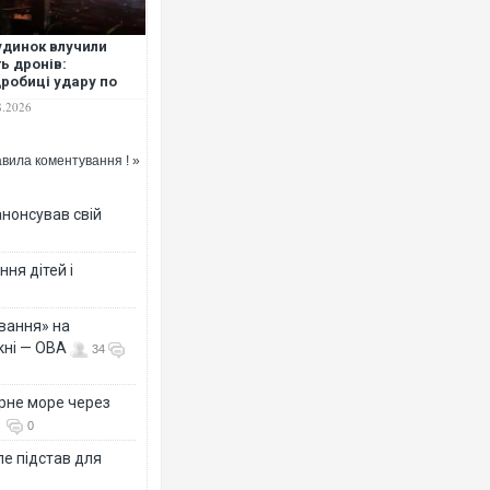
удинок влучили
ть дронів:
робиці удару по
вській області, де
8.2026
инули люди
вила коментування ! »
анонсував свій
ня дітей і
вання» на
кні — ОВА
34
рне море через
0
е підстав для