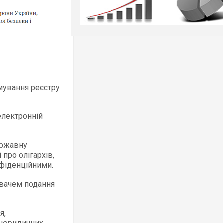
мування реєстру
електронній
ержавну
про олігархів,
нфіденційними.
ювачем подання
я,
ік юридичних