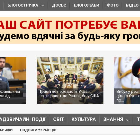
БЛОГОСТРІЧКА
ДОСЬЄ
БЛОГОЖАБИ
ФОТО
ВІДЕО
ефанішиній
Трамп не передасть Україні
Вибух у рес
захід
сотні ракет до Patriot, бо у США
ціллю був г
...
пр...
АДЗВИЧАЙНІ ПОДІЇ
СВІТ
КУЛЬТУРА
ЗНАННЯ
ТАРИФИ
ПОДВИГИ УКРАЇНЦІВ