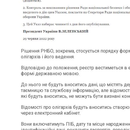
Рішення РНБО, зокрема, стосується порядку фор
олігархів і його ведення.
Відповідно до положення, реєстр вестиметься в 
формі державною мовою.
До нього не будуть вноситись дані, що містять д
таємницю та службову інформацію, але відомості 
які будуть вноситись, не можуть бути визнані ко
Відомості про олігархів будуть вноситись створ
через електронний кабінет.
Вони включатимуть ПІБ, дату та місце народженн
ідентифікаційні дані, реквізити паспортів, перел