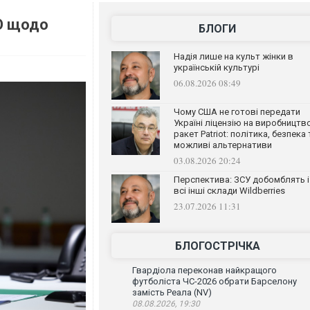
БО щодо
БЛОГИ
Надія лише на культ жінки в
українській культурі
06.08.2026 08:49
Чому США не готові передати
Україні ліцензію на виробництв
ракет Patriot: політика, безпека 
можливі альтернативи
03.08.2026 20:24
Перспектива: ЗСУ добомблять і
всі інші склади Wildberries
23.07.2026 11:31
БЛОГОСТРІЧКА
Гвардіола переконав найкращого
футболіста ЧС-2026 обрати Барселону
замість Реала (NV)
08.08.2026, 19:30