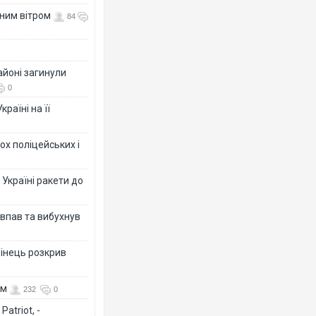
нним вітром
84
айоні загинули
0
раїні на її
ох поліцейських і
 Україні ракети до
 впав та вибухнув
бінець розкрив
ом
232
0
atriot, -