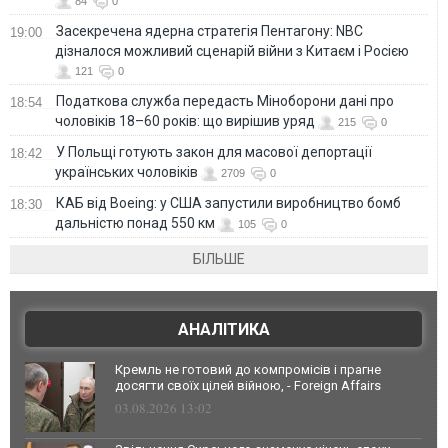
84
0
Засекречена ядерна стратегія Пентагону: NBC
19:00
дізналося можливий сценарій війни з Китаєм і Росією
121
0
Податкова служба передасть Міноборони дані про
18:54
чоловіків 18–60 років: що вирішив уряд
215
0
У Польщі готують закон для масової депортації
18:42
українських чоловіків
2709
0
КАБ від Boeing: у США запустили виробництво бомб
18:30
дальністю понад 550 км
105
0
БІЛЬШЕ
АНАЛІТИКА
Кремль не готовий до компромісів і прагне
досягти своїх цілей війною, - Foreign Affairs
03.08.2026 13:02