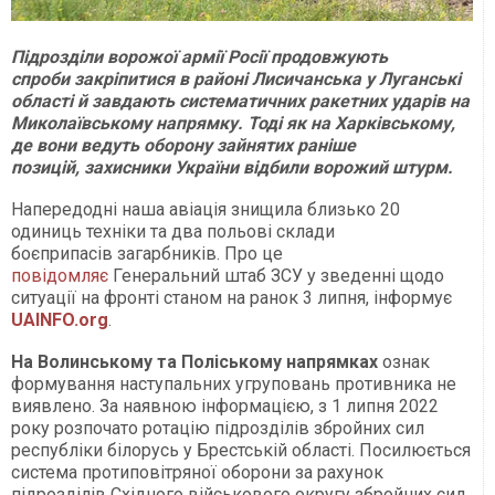
Підрозділи ворожої армії Росії продовжують
спроби закріпитися в районі Лисичанська у Луганські
області й завдають систематичних ракетних ударів на
Миколаївському напрямку. Тоді як на Харківському,
де вони ведуть оборону зайнятих раніше
позицій, захисники України відбили ворожий штурм.
Напередодні наша авіація знищила близько 20
одиниць техніки та два польові склади
боєприпасів загарбників. Про це
повідомляє
Генеральний штаб ЗСУ у зведенні щодо
ситуації на фронті станом на ранок 3 липня, інформує
UAINFO.org
.
На Волинському та Поліському напрямках
ознак
формування наступальних угруповань противника не
виявлено. За наявною інформацією, з 1 липня 2022
року розпочато ротацію підрозділів збройних сил
республіки білорусь у Брестській області. Посилюється
система протиповітряної оборони за рахунок
підрозділів Східного військового округу збройних сил