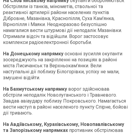
На Слов’янському напрямку
окупанти обороняються.
Обстріляли із танків, мінометів, ствольної та
реактивної артилерії райони населених пунктів
Дібровне, Мазанівка, Краснопілля, Суха Кам’янка,
Вірнопілля і Маяки. Неодноразово безуспішно
намагалися вести штурмові дії неподалік Мазанівки.
Отримали відсіч та відійшли. Ворог застосовує
комплекси радіоелектронної боротьби.
На Донецькому напрямку
основні зусилля окупанти
зосереджують на закріпленні на позиціях в районі
міста Лисичанськ та Верхньокам’янки. Вели
наступальні дії поблизу Білогорівки, успіху не мали,
змушені відійти.
На Бахмутському напрямку
ворог здійснював
обстріли неподалік Новолуганського і Травневого.
Завдав авіаудару поблизу Покровського. Намагається
вести наступ в районі населеного пункту Спірне, бойові
дії тривають.
На Авдіївському, Курахівському, Новопавлівському
та Запорізькому напрямках
противник обстрілював