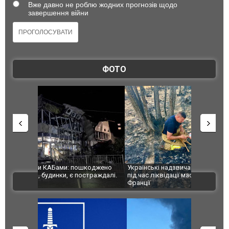
Вже давно не роблю жодних прогнозів щодо
завершення війни
ФОТО
шкоджено
Українські надзвичайники врятували козуленя
СБУ за спр
траждалі.
під час ліквідації масштабної лісової пожежі у
Болгарії з
ВІДЕО
Франції
ФОТО