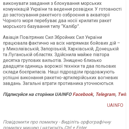
виконувати завдання з блокування морських
комунікацій України та ведення розвідки. У готовності
до застосування ракетного озброєння в акваторії
Чорного моря перебуває два носії крилатих ракет
морського базування типу “Калібр”.
Авіація Повітряних Сил Збройних Сил України
працювала фактично на всіх напрямках бойових дій –
у Миколаївській, Запорізькій, Харківській, Донецькій
та Луганській областях. Здійснила майже півтора
десятка групових вильотів. Знищено близько
двадцяти одиниць ворожої техніки та два польових
склади боєприпасів. Наші підрозділи продовжують
успішні виконання ракетно-артилерійських вогневих
завдань. Загальні втрати противника уточнюються.
Підписуйся на сторінки UAINFO
Facebook
,
Telegram
,
Twitt
UAINFO
Повідомити про помилку - Виділіть орфографічну
помилку мишею і натисніть Ctrl + Enter