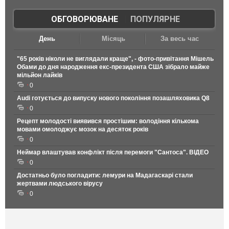
ОБГОВОРЮВАНЕ
|
ПОПУЛЯРНЕ
День
Місяць
За весь час
"65 років ніколи не виглядали краще", - фото-привітання Мішель
Обами до дня народження екс-президента США зібрало майже
мільйон лайків
0
Audi готується до випуску нового покоління позашляховика Q8
0
Рецепт молодості виявився простішим: володіння кількома
мовами омолоджує мозок на десяток років
0
Неймар влаштував конфлікт після перемоги "Сантоса". ВІДЕО
0
Достатньо було погладити: лемури на Мадагаскарі стали
жертвами людського вірусу
0