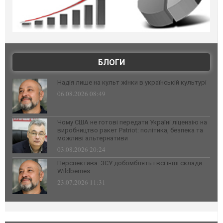
БЛОГИ
Надія лише на культ жінки в українській культурі
06.08.2026 08:49
Чому США не готові передати Україні ліцензію на
виробництво ракет Patriot: політика, безпека та
можливі альтернативи
03.08.2026 20:24
Перспектива: ЗСУ добомблять і всі інші склади
Wildberries
23.07.2026 11:31