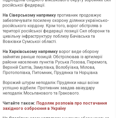
російської федерації.
На Сіверському напрямку
противник продовжує
забезпечувати посилену охорону ділянки українсько-
російського кордону. Крім того, ворог обстріляв з
території російської федерації позиції Сил оборони та
цивільну інфраструктуру поблизу Бачівська та
Вовківки Сумської області.
На Харківському напрямку
ворог веде оборону
зайнятих раніше позицій. Обстрілював із артилерії
райони населених пунктів Руська Лозова, Перемога,
Верхній Салтів, Замулівка, Волобуївка, Мілова,
Протопопівка, Питомник, Прудянка та Норцівка.
Ворожий штурм неподалік Прудянки наші воїни
успішно відбили. Противник завдав авіаудару
неподалік Мосьпанового та Гракового.
Читайте також:
Подоляк розповів про постачання
західного озброєння в Україну