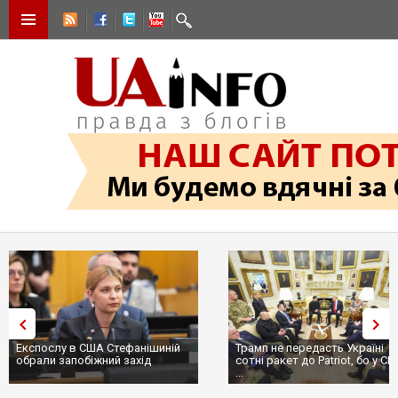
Експослу в США Стефанішиній
Трамп не передасть Україні
обрали запобіжний захід
сотні ракет до Patriot, бо у СШ
...