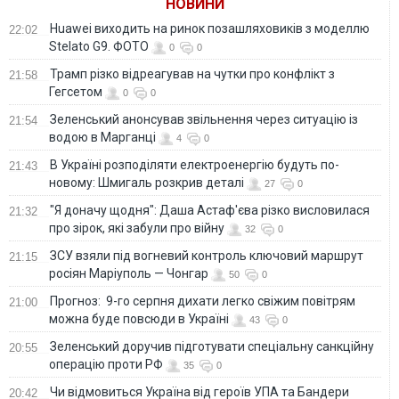
НОВИНИ
Huawei виходить на ринок позашляховиків з моделлю
22:02
Stelato G9. ФОТО
0
0
Трамп різко відреагував на чутки про конфлікт з
21:58
Гегсетом
0
0
Зеленський анонсував звільнення через ситуацію із
21:54
водою в Марганці
4
0
В Україні розподіляти електроенергію будуть по-
21:43
новому: Шмигаль розкрив деталі
27
0
"Я доначу щодня": Даша Астаф'єва різко висловилася
21:32
про зірок, які забули про війну
32
0
ЗСУ взяли під вогневий контроль ключовий маршрут
21:15
росіян Маріуполь — Чонгар
50
0
Прогноз: 9-го серпня дихати легко свіжим повітрям
21:00
можна буде повсюди в Україні
43
0
Зеленський доручив підготувати спеціальну санкційну
20:55
операцію проти РФ
35
0
Чи відмовиться Україна від героїв УПА та Бандери
20:42