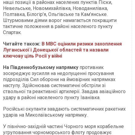
наші позиції в районах населених пунктів Піски,
Невельське, Новомихайлівка, Новоданилівка,
Полтавка, Білогір’я, Ольгівське та Кам’янське.
Штурмовими діями ворог намагається покращити
тактичне положення в районі населеного пункту
Спартак.
Читайте також:
В МВС оцінили ризики захоплення
Луганської і Донецької областей та назвали
ключову ціль Росії у війні
На Південнобузькому напрямку
противник
зосереджує зусилля на недопущенні просування
підрозділів Сил оборони на ймовірних напрямках
наступу. Здійснював систематичні обстріли зі
ствольної та реактивної артилерії. Завдав авіаційного
удару в районі населеного пункту Іванівка.
Російські окупанти завдають систематичних ракетних
ударів на Миколаївському напрямку.
У північно-західній частині Чорного моря корабельне
угруповання чорноморського флоту продовжує