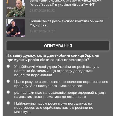
Звільнення Сирського знаменує кінець епохи
"старої гвардії" в українській армії — NYT
23.07.2026 10:32
Повний текст резонансного брифінга Михайла
Федорова
18.07.2026 09:27
ОПИТУВАННЯ
На вашу думку, коли далекобійні санкції України
примусять росію сісти за стіл переговорів?
У найближчі місяці удари України по росії стануть
настільки болючими, що агресору доведеться
поновити перемовини
Цього року не варто чекати поновлення переговорного
процесу. А от наступного - можливо все
рф навпаки піде на ескалацію попри здоровий глузд і
намагатиметься триматися до останнього
Найближчим часом росія може погодитись на
переговори, але серйозних намірів росіяни не
матимуть