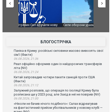
чили нову
Сили оборони уразили Ярославський НПЗ:
Неймар вла
губернатор регіону заявив про наймасштабнішу
"Сантоса".
атаку. ВІДЕО
БЛОГОСТРІЧКА
Паніка в Криму: російські силовики масово вивозять свої
сім’ї (Факти)
06.08.2026, 21:36
Реал офіційно оформив один із найдорожчих трансферів
літа (NV)
06.08.2026, 21:24
Китай запровадив чотири пакети санкцій проти США
(Факти)
06.08.2026, 21:12
Залужний розповів, що операція по ізоляції Криму була
розписана ще у 2023 році, але Захід в неї не повірив (NV)
06.08.2026, 21:00
«Ніколи не бачив нічого подібного»: Салах відреагував
на фантастичний прийом уболівальників у новому клубі —
відео (NV)