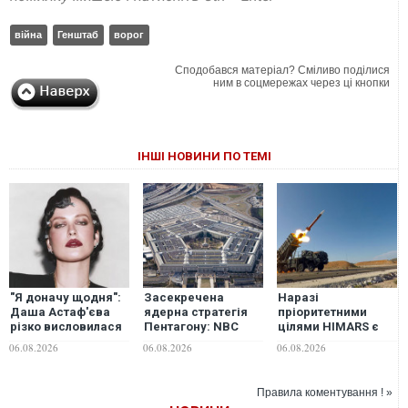
війна
Генштаб
ворог
Сподобався матеріал? Сміливо поділися
ним в соцмережах через ці кнопки
ІНШІ НОВИНИ ПО ТЕМІ
"Я доначу щодня":
Засекречена
Наразі
Даша Астаф'єва
ядерна стратегія
пріоритетними
різко висловилася
Пентагону: NBC
цілями HIMARS є
про зірок, які
дізналося
далекобійні
06.08.2026
06.08.2026
06.08.2026
забули про війну
можливий
гармати росіян, -
сценарій війни з
військовий
Китаєм і Росією
Правила коментування ! »