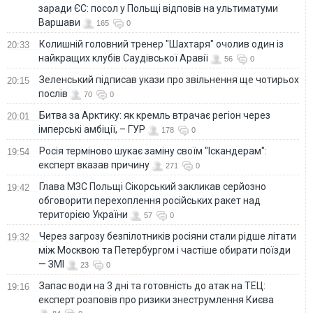
заради ЄС: посол у Польщі відповів на ультиматуми
Варшави
165
0
Колишній головний тренер "Шахтаря" очолив один із
20:33
найкращих клубів Саудівської Аравії
56
0
Зеленський підписав укази про звільнення ще чотирьох
20:15
послів
70
0
Битва за Арктику: як кремль втрачає регіон через
20:01
імперські амбіції, – ГУР
178
0
Росія терміново шукає заміну своїм "Іскандерам":
19:54
експерт вказав причину
271
0
Глава МЗС Польщі Сікорський закликав серйозно
19:42
обговорити перехоплення російських ракет над
територією України
57
0
Через загрозу безпілотників росіяни стали рідше літати
19:32
між Москвою та Петербургом і частіше обирати поїзди
— ЗМІ
23
0
Запас води на 3 дні та готовність до атак на ТЕЦ:
19:16
експерт розповів про ризики знеструмлення Києва