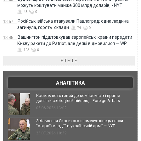
можуть коштувати майже 300 млрд доларів, - NYT
48
0
Російські війська атакували Павлоград: одна людина
13:57
загинула, горять склади
74
0
Вашингтон підштовхував європейські країни передати
13:45
Києву ракети до Patriot, але деякі відмовилися — WP
128
0
БІЛЬШЕ
АНАЛІТИКА
Кремль не готовий до компромісів і прагне
досягти своїх цілей війною, - Foreign Affairs
03.08.2026 13:02
Звільнення Сирського знаменує кінець епохи
"старої гвардії" в українській армії — NYT
23.07.2026 10:32