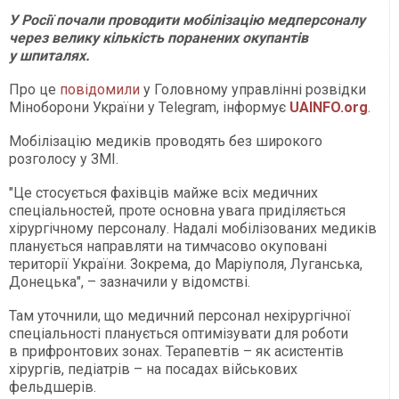
У Росії почали проводити мобілізацію медперсоналу
через велику кількість поранених окупантів
у шпиталях.
Про це
повідомили
у Головному управлінні розвідки
Міноборони України у Telegram, інформує
UAINFO.org
.
Мобілізацію медиків проводять без широкого
розголосу у ЗМІ.
"Це стосується фахівців майже всіх медичних
спеціальностей, проте основна увага приділяється
хірургічному персоналу. Надалі мобілізованих медиків
планується направляти на тимчасово окуповані
території України. Зокрема, до Маріуполя, Луганська,
Донецька", – зазначили у відомстві.
Там уточнили, що медичний персонал нехірургічної
спеціальності планується оптимізувати для роботи
в прифронтових зонах. Терапевтів – як асистентів
хірургів, педіатрів – на посадах військових
фельдшерів.