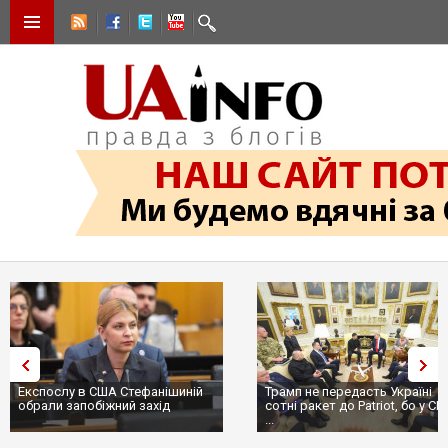
Експослу в США Стефанішиній
Трамп не передасть Україні
обрали запобіжний захід
сотні ракет до Patriot, бо у С
...