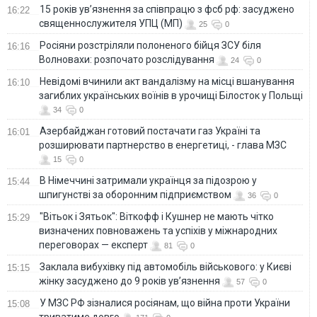
15 років ув’язнення за співпрацю з фсб рф: засуджено
16:22
священнослужителя УПЦ (МП)
25
0
Росіяни розстріляли полоненого бійця ЗСУ біля
16:16
Волновахи: розпочато розслідування
24
0
Невідомі вчинили акт вандалізму на місці вшанування
16:10
загиблих українських воїнів в урочищі Білосток у Польщі
34
0
Азербайджан готовий постачати газ Україні та
16:01
розширювати партнерство в енергетиці, - глава МЗС
15
0
В Німеччині затримали українця за підозрою у
15:44
шпигунстві за оборонним підприємством
36
0
"Вітьок і Зятьок": Віткофф і Кушнер не мають чітко
15:29
визначених повноважень та успіхів у міжнародних
переговорах — експерт
81
0
Заклала вибухівку під автомобіль військового: у Києві
15:15
жінку засуджено до 9 років ув’язнення
57
0
У МЗС РФ зізналися росіянам, що війна проти України
15:08