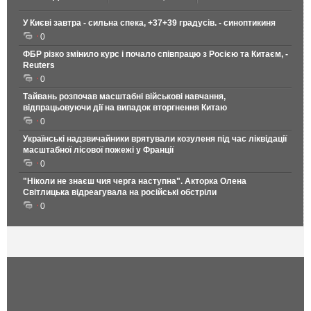
У Києві завтра - сильна спека, +37+39 градусів. - синоптикиня
0
ФБР різко змінило курс і почало співпрацю з Росією та Китаєм, -
Reuters
0
Тайвань розпочав масштабні військові навчання,
відпрацьовуючи дії на випадок вторгнення Китаю
0
Українські надзвичайники врятували козуленя під час ліквідації
масштабної лісової пожежі у Франції
0
"Ніколи не знаєш чия черга наступна". Акторка Олена
Світлицька відреагувала на російські обстріли
0