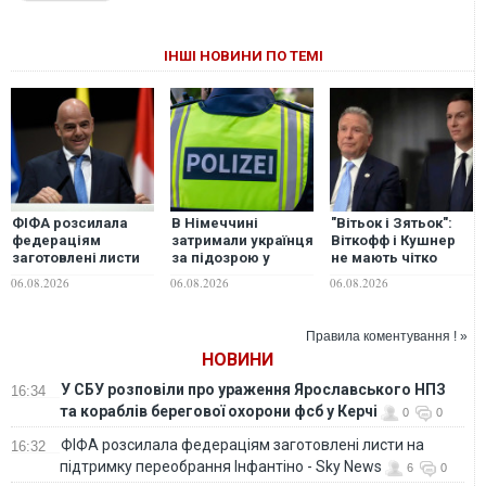
ІНШІ НОВИНИ ПО ТЕМІ
ФІФА розсилала
В Німеччині
"Вітьок і Зятьок":
федераціям
затримали українця
Віткофф і Кушнер
заготовлені листи
за підозрою у
не мають чітко
на підтримку
шпигунстві за
визначених
06.08.2026
06.08.2026
06.08.2026
переобрання
оборонним
повноважень та
Інфантіно - Sky
підприємством
успіхів у
News
міжнародних
Правила коментування ! »
переговорах —
НОВИНИ
експерт
У СБУ розповіли про ураження Ярославського НПЗ
16:34
та кораблів берегової охорони фсб у Керчі
0
0
ФІФА розсилала федераціям заготовлені листи на
16:32
підтримку переобрання Інфантіно - Sky News
6
0