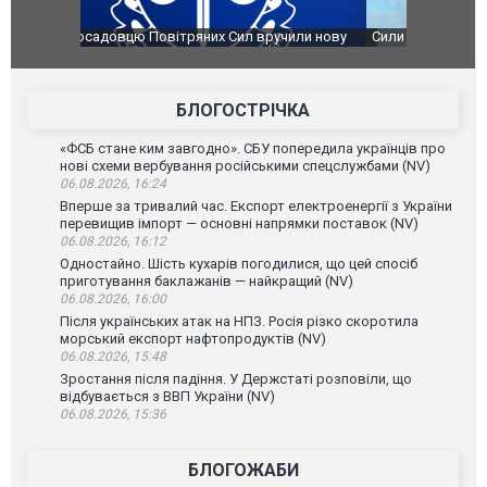
чили нову
Сили оборони уразили Ярославський НПЗ:
Неймар вла
губернатор регіону заявив про наймасштабнішу
"Сантоса".
атаку. ВІДЕО
БЛОГОСТРІЧКА
«ФСБ стане ким завгодно». СБУ попередила українців про
нові схеми вербування російськими спецслужбами (NV)
06.08.2026, 16:24
Вперше за тривалий час. Експорт електроенергії з України
перевищив імпорт — основні напрямки поставок (NV)
06.08.2026, 16:12
Одностайно. Шість кухарів погодилися, що цей спосіб
приготування баклажанів — найкращий (NV)
06.08.2026, 16:00
Після українських атак на НПЗ. Росія різко скоротила
морський експорт нафтопродуктів (NV)
06.08.2026, 15:48
Зростання після падіння. У Держстаті розповіли, що
відбувається з ВВП України (NV)
06.08.2026, 15:36
БЛОГОЖАБИ