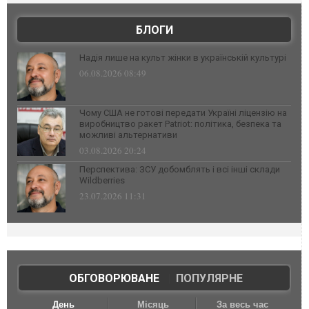
БЛОГИ
Надія лише на культ жінки в українській культурі
06.08.2026 08:49
Чому США не готові передати Україні ліцензію на
виробництво ракет Patriot: політика, безпека та
можливі альтернативи
03.08.2026 20:24
Перспектива: ЗСУ добомблять і всі інші склади
Wildberries
23.07.2026 11:31
ОБГОВОРЮВАНЕ
|
ПОПУЛЯРНЕ
День
Місяць
За весь час