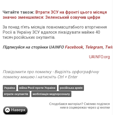
Читайте також:
Втрати ЗСУ на фронті цього місяця
значно зменшилися: Зеленський озвучив цифри
За понад п’ять місяців повномасштабного вторгнення
Росії в Україну ЗСУ вдалося ліквідувати майже 40
тисяч російських окупантів.
Підписуйся на сторінки UAINFO
Facebook
,
Telegram
,
Twitt
UAINFO.org
Повідомити про помилку - Виділіть орфографічну
помилку мишею і натисніть Ctrl + Enter
Україна
війна Росії проти України
російська армія
втрати окупантів
мобілізація медперсоналу
Сподобався матеріал? Сміливо поділися
ним в соцмережах через ці кнопки