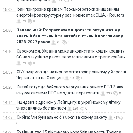
триватиме довго
171
0
Іран пригрозив країнам Перської затоки знищенням
15:02
енергоінфраструктури у разі нових атак США, - Reuters
29
0
Зеленський: Розраховуємо досягти результатів у
14:55
власній балістичній та антибалістичній програмах у
2026-2027 роках
43
0
Єврокомісія: Україна може використати кошти кредиту
14:46
ЄС на закупівлю ракет-перехоплювачів у третіх країнах
29
0
СБУ викрила ще чотирьох агітаторів рашизму у Херсоні,
14:37
Черкасах та на Сумщині
53
0
Китай готує до бойового чергування ракету DF-17, яку
14:28
існуючі системи ППО не здатні перехопити
230
0
Інцидент з дроном у Лейпцигу: в українському літаку
14:14
знаходились боєприпаси
190
0
Сибіга: Ми буквально б’ємося за кожну ракету
14:07
45
0
Будівництво 15 військових кораблів на честь Трампа
14:00