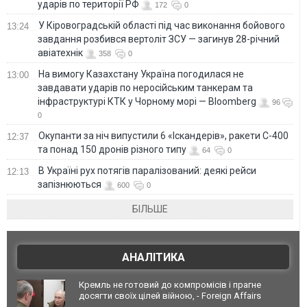
ударів по території РФ
172
0
У Кіровоградській області під час виконання бойового
13:24
завдання розбився вертоліт ЗСУ — загинув 28-річний
авіатехнік
358
0
На вимогу Казахстану Україна погодилася не
13:00
завдавати ударів по неросійським танкерам та
інфраструктурі КТК у Чорному морі — Bloomberg
96
0
Окупанти за ніч випустили 6 «Іскандерів», ракети С-400
12:37
та понад 150 дронів різного типу
64
0
В Україні рух потягів паралізований: деякі рейси
12:13
запізнюються
600
0
БІЛЬШЕ
АНАЛІТИКА
Кремль не готовий до компромісів і прагне
досягти своїх цілей війною, - Foreign Affairs