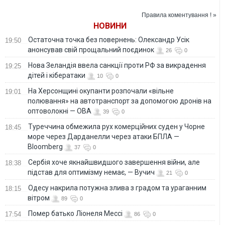
допомогою дронів
Вучич
проблеми
на оптоволокні —
Правила коментування ! »
ОВА
НОВИНИ
Остаточна точка без повернень: Олександр Усік
19:50
анонсував свій прощальний поєдинок
26
0
Нова Зеландія ввела санкції проти РФ за викрадення
19:25
дітей і кібератаки
10
0
На Херсонщині окупанти розпочали «вільне
19:01
полювання» на автотранспорт за допомогою дронів на
оптоволокні — ОВА
39
0
Туреччина обмежила рух комерційних суден у Чорне
18:45
море через Дарданелли через атаки БПЛА —
Bloomberg
37
0
Сербія хоче якнайшвидшого завершення війни, але
18:38
підстав для оптимізму немає, — Вучич
21
0
Одесу накрила потужна злива з градом та ураганним
18:15
вітром
89
0
Помер батько Ліонеля Мессі
17:54
86
0