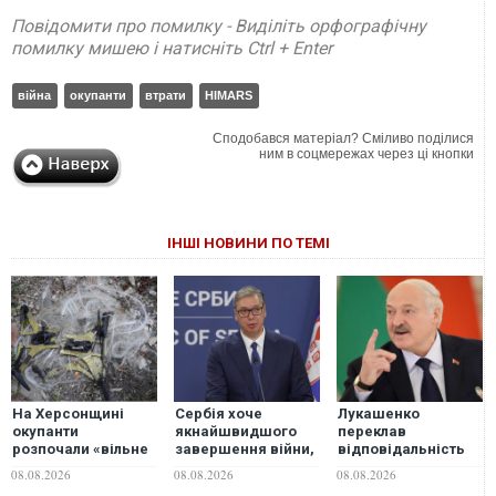
Повідомити про помилку - Виділіть орфографічну
помилку мишею і натисніть Ctrl + Enter
війна
окупанти
втрати
HIMARS
Сподобався матеріал? Сміливо поділися
ним в соцмережах через ці кнопки
ІНШІ НОВИНИ ПО ТЕМІ
На Херсонщині
Сербія хоче
Лукашенко
окупанти
якнайшвидшого
переклав
розпочали «вільне
завершення війни,
відповідальність
полювання» на
але підстав для
за війну в Україні на
08.08.2026
08.08.2026
08.08.2026
автотранспорт за
оптимізму немає, —
її внутрішні