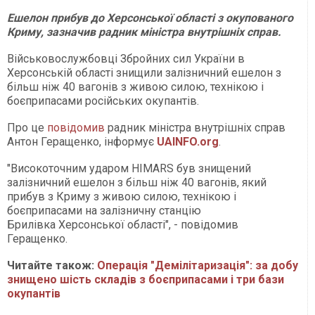
Ешелон прибув до Херсонської області з окупованого
Криму, зазначив радник міністра внутрішніх справ.
Військовослужбовці Збройних сил України в
Херсонській області знищили залізничний ешелон з
більш ніж 40 вагонів з живою силою, технікою і
боєприпасами російських окупантів.
Про це
повідомив
радник міністра внутрішніх справ
Антон Геращенко, інформує
UAINFO.org
.
"Високоточним ударом HIMARS був знищений
залізничний ешелон з більш ніж 40 вагонів, який
прибув з Криму з живою силою, технікою і
боєприпасами на залізничну станцію
Брилівка Херсонської області", - повідомив
Геращенко.
Читайте також:
Операція "Демілітаризація": за добу
знищено шість складів з боєприпасами і три бази
окупантів