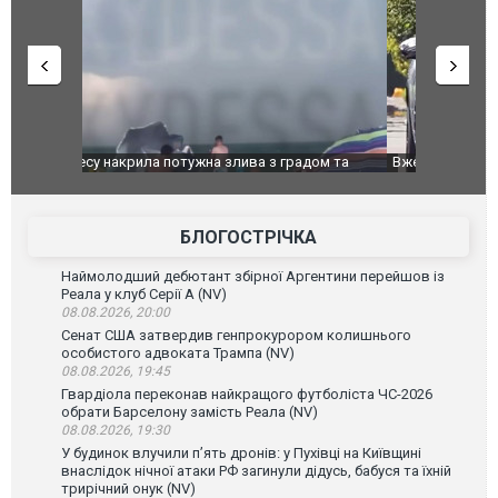
дом та
Вже вивели на тести: Ferrari готує оновлення
Вийшов тре
позашляховика Purosangue. ВІДЕО
фільму "Аф
БЛОГОСТРІЧКА
Наймолодший дебютант збірної Аргентини перейшов із
Реала у клуб Серії А (NV)
08.08.2026, 20:00
Сенат США затвердив генпрокурором колишнього
особистого адвоката Трампа (NV)
08.08.2026, 19:45
Гвардіола переконав найкращого футболіста ЧС-2026
обрати Барселону замість Реала (NV)
08.08.2026, 19:30
У будинок влучили п’ять дронів: у Пухівці на Київщині
внаслідок нічної атаки РФ загинули дідусь, бабуся та їхній
трирічний онук (NV)