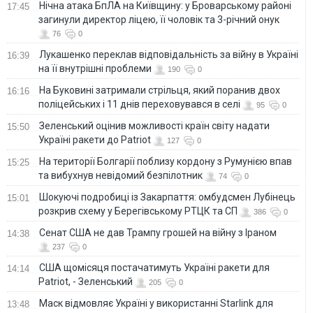
Нічна атака БпЛА на Київщину: у Броварському районі
17:45
загинули директор ліцею, її чоловік та 3-річний онук
76
0
Лукашенко переклав відповідальність за війну в Україні
16:39
на її внутрішні проблеми
190
0
На Буковині затримали стрільця, який поранив двох
16:16
поліцейських і 11 днів переховувався в селі
95
0
Зеленський оцінив можливості країн світу надати
15:50
Україні ракети до Patriot
127
0
На території Болгарії поблизу кордону з Румунією впав
15:25
та вибухнув невідомий безпілотник
74
0
Шокуючі подробиці із Закарпаття: омбудсмен Лубінець
15:01
розкрив схему у Берегівському РТЦК та СП
386
0
Сенат США не дав Трампу грошей на війну з Іраном
14:38
237
0
США щомісяця постачатимуть Україні ракети для
14:14
Patriot, - Зеленський
205
0
Маск відмовляє Україні у використанні Starlink для
13:48