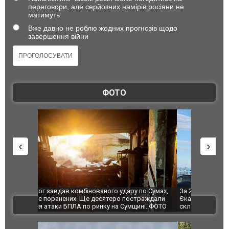
переговори, але серйозних намірів росіяни не
матимуть
Вже давно не роблю жодних прогнозів щодо
завершення війни
ФОТО
по Сумах,
За 2000 кілометрів від кордону з Україною: в
"Мої іграш
траждали
Єкатеринбурзі після атаки дронів загорівся
суперкарів
ВІДЕО
ині. ФОТО
склад Wildberries. ФОТО. ВІДЕО