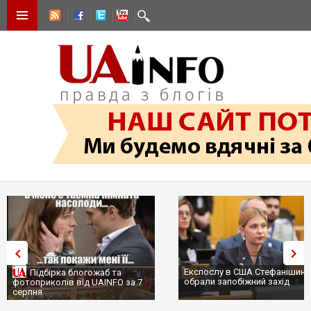
Експослу в США Стефанішині
Підбірка блогожаб та
обрали запобіжний захід
фотоприколів від UAINFO за 7
серпня