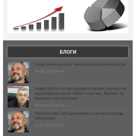
БЛОГИ
Надія лише на культ жінки в українській культурі
06.08.2026 08:49
Чому США не готові передати Україні ліцензію на
виробництво ракет Patriot: політика, безпека та
можливі альтернативи
03.08.2026 20:24
Перспектива: ЗСУ добомблять і всі інші склади
Wildberries
23.07.2026 11:31