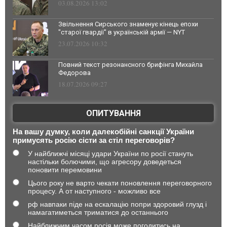
03.08.2026 13:02
Звільнення Сирського знаменує кінець епохи
"старої гвардії" в українській армії — NYT
23.07.2026 10:32
Повний текст резонансного брифінга Михайла
Федорова
18.07.2026 09:27
ОПИТУВАННЯ
На вашу думку, коли далекобійні санкції України
примусять росію сісти за стіл переговорів?
У найближчі місяці удари України по росії стануть
настільки болючими, що агресору доведеться
поновити перемовини
Цього року не варто чекати поновлення переговорного
процесу. А от наступного - можливо все
рф навпаки піде на ескалацію попри здоровий глузд і
намагатиметься триматися до останнього
Найближчим часом росія може погодитись на