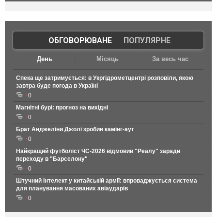
ОБГОВОРЮВАНЕ
|
ПОПУЛЯРНЕ
День
Місяць
За весь час
Спека ще затримується: в Укргідрометцентрі розповіли, якою
завтра буде погода в Україні
0
Магнітні бурі: прогноз на вихідні
0
Брат Анджеліни Джолі зробив камінг-аут
0
Найкращий футболіст ЧС-2026 відмовив "Реалу" заради
переходу в "Барселону"
0
Штучний інтелект у китайській армії: впроваджується система
для планування масованих авіаударів
0