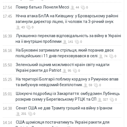
Помер батько Ліонеля Мессі
17:54
44
0
Нічна атака БпЛА на Київщину: у Броварському районі
17:45
загинули директор ліцею, її чоловік та 3-річний онук
43
0
Лукашенко переклав відповідальність за війну в Україні
16:39
на її внутрішні проблеми
141
0
На Буковині затримали стрільця, який поранив двох
16:16
поліцейських і 11 днів переховувався в селі
74
0
Зеленський оцінив можливості країн світу надати
15:50
Україні ракети до Patriot
95
0
На території Болгарії поблизу кордону з Румунією впав
15:25
та вибухнув невідомий безпілотник
59
0
Шокуючі подробиці із Закарпаття: омбудсмен Лубінець
15:01
розкрив схему у Берегівському РТЦК та СП
327
0
Сенат США не дав Трампу грошей на війну з Іраном
14:38
201
0
США щомісяця постачатимуть Україні ракети для
14:14