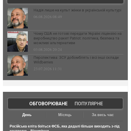
Надія лише на культ жінки в українській культурі
06.08.2026 08:49
Чому США не готові передати Україні ліцензію на
виробництво ракет Patriot: політика, безпека та
можливі альтернативи
03.08.2026 20:24
Перспектива: ЗСУ добомблять і всі інші склади
Wildberries
23.07.2026 11:31
ОБГОВОРЮВАНЕ
|
ПОПУЛЯРНЕ
День
Місяць
За весь час
Російська еліта боїться ФСБ, яка дедалі більше виходить з-під
контролю, - Bloomberg