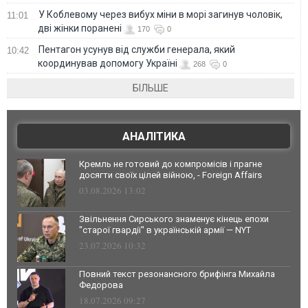
У Коблевому через вибух міни в морі загинув чоловік,
11:01
дві жінки поранені
170
0
Пентагон усунув від служби генерала, який
10:42
координував допомогу Україні
268
0
БІЛЬШЕ
АНАЛІТИКА
Кремль не готовий до компромісів і прагне
досягти своїх цілей війною, - Foreign Affairs
03.08.2026 13:02
Звільнення Сирського знаменує кінець епохи
"старої гвардії" в українській армії — NYT
23.07.2026 10:32
Повний текст резонансного брифінга Михайла
Федорова
18.07.2026 09:27