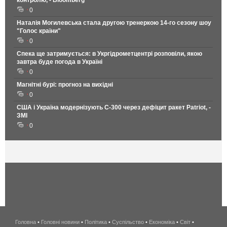
0
Наталія Могилевська стала другою тренеркою 14-го сезону шоу
"Голос країни"
0
Спека ще затримується: в Укргідрометцентрі розповіли, якою
завтра буде погода в Україні
0
Магнітні бурі: прогноз на вихідні
0
США і Україна модернізують С-300 через дефіцит ракет Patriot, -
ЗМІ
0
Головна
•
Головні новини
•
Політика
•
Суспільство
•
Економіка
беспроводной
•
Світ
•