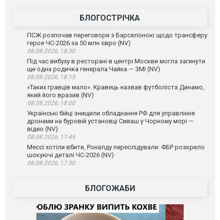
БЛОГОСТРІЧКА
ПСЖ розпочав переговори з Барселоною щодо трансферу
героя ЧС-2026 за 50 млн євро (NV)
08.08.2026, 18:30
Під час вибуху в ресторані в центрі Москви могла загинути
ще одна родичка генерала Чайка — ЗМІ (NV)
08.08.2026, 18:15
«Таких гравців мало». Кравець назвав футболіста Динамо,
який його вразив (NV)
08.08.2026, 18:00
Українські бійці знищили обладнання РФ для управління
дронами на буровій установці Сиваш у Чорному морі —
відео (NV)
08.08.2026, 17:45
Мессі хотіли вбити, Роналду переслідували: ФБР розкрило
шокуючі деталі ЧС-2026 (NV)
08.08.2026, 17:30
БЛОГОЖАБИ