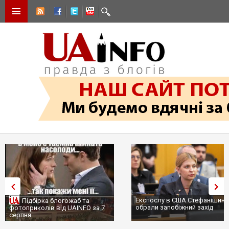
Експослу в США Стефанішині
Підбірка блогожаб та
обрали запобіжний захід
фотоприколів від UAINFO за 7
серпня