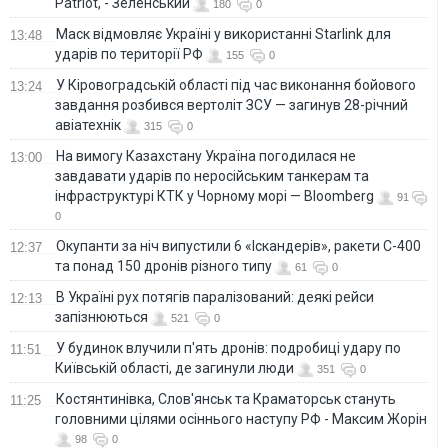
Patriot, - Зеленський
180
0
Маск відмовляє Україні у використанні Starlink для
13:48
ударів по території РФ
155
0
У Кіровоградській області під час виконання бойового
13:24
завдання розбився вертоліт ЗСУ — загинув 28-річний
авіатехнік
315
0
На вимогу Казахстану Україна погодилася не
13:00
завдавати ударів по неросійським танкерам та
інфраструктурі КТК у Чорному морі — Bloomberg
91
0
Окупанти за ніч випустили 6 «Іскандерів», ракети С-400
12:37
та понад 150 дронів різного типу
61
0
В Україні рух потягів паралізований: деякі рейси
12:13
запізнюються
521
0
У будинок влучили п'ять дронів: подробиці удару по
11:51
Київській області, де загинули люди
351
0
Костянтинівка, Слов'янськ та Краматорськ стануть
11:25
головними цілями осіннього наступу РФ - Максим Жорін
98
0