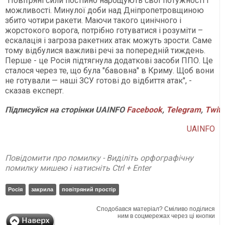
"Повітряні сили постійно нарощують свої потужності і
можливості. Минулої доби над Дніпропетровщиною
збито чотири ракети. Маючи такого цинічного і
жорстокого ворога, потрібно готуватися і розуміти –
ескалація і загроза ракетних атак можуть зрости. Саме
тому відбулися важливі речі за попередній тиждень.
Перше - це Росія підтягнула додаткові засоби ППО. Це
сталося через те, що була "бавовна" в Криму. Щоб вони
не готували — наші ЗСУ готові до відбиття атак", -
сказав експерт.
Підписуйся на сторінки UAINFO
Facebook
,
Telegram
,
Twitt
UAINFO
Повідомити про помилку - Виділіть орфографічну
помилку мишею і натисніть Ctrl + Enter
Росія
закрила
повітряний простір
Сподобався матеріал? Сміливо поділися
ним в соцмережах через ці кнопки