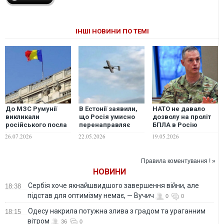
ІНШІ НОВИНИ ПО ТЕМІ
До МЗС Румунії
В Естонії заявили,
НАТО не давало
викликали
що Росія умисно
дозволу на проліт
російського посла
перенаправляє
БПЛА в Росію
через збиті дрони
українські дрони в
через повітряний
26.07.2026
22.05.2026
19.05.2026
повітряний простір
простір Балтії, -
НАТО
генерал Гринкевич
Правила коментування ! »
НОВИНИ
Сербія хоче якнайшвидшого завершення війни, але
18:38
підстав для оптимізму немає, — Вучич
0
0
Одесу накрила потужна злива з градом та ураганним
18:15
вітром
36
0