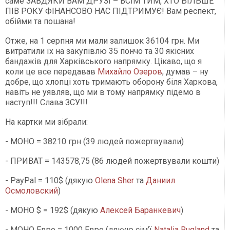
саме ЗАВДЯКИ ВАМ ДРУЗІ – ВСІМ ТИМ, ХТО БІЛЬШЕ
ПІВ РОКУ ФІНАНСОВО НАС ПІДТРИМУЄ! Вам респект,
обійми та пошана!
Отже, на 1 серпня ми мали залишок 36104 грн. Ми
витратили їх на закупівлю 35 пончо та 30 якісних
бандажів для Харківського напрямку. Цікаво, що я
коли це все передавав
Михайло Озеров
, думав – ну
добре, що хлопці хоть тримають оборону біля Харкова,
навіть не уявляв, що ми в тому напрямку підемо в
наступ!!! Слава ЗСУ!!!
На картки ми зібрали:
- МОНО = 38210 грн (39 людей пожертвували)
- ПРИВАТ = 143578,75 (86 людей пожертвували кошти)
- PayPal = 110$ (дякую
Olena Sher
та
Даниил
Осмоловский
)
- МОНО $ = 192$ (дякую
Алексей Баранкевич
)
- МОНО Евро = 1000 Евро (дякую сім’ї
Natalia Rugland
та