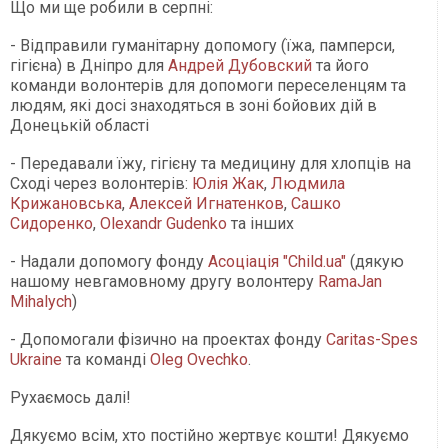
Що ми ще робили в серпні:
- Відправили гуманітарну допомогу (їжа, памперси,
гігієна) в Дніпро для
Андрей Дубовский
та його
команди волонтерів для допомоги переселенцям та
людям, які досі знаходяться в зоні бойових дій в
Донецькій області
- Передавали їжу, гігієну та медицину для хлопців на
Сході через волонтерів:
Юлія Жак
,
Людмила
Крижановська
,
Алексей Игнатенков
,
Сашко
Сидоренко
,
Olexandr Gudenko
та інших
- Надали допомогу фонду
Асоціація "Child.ua"
(дякую
нашому невгамовному другу волонтеру
RamaJan
Mihalych
)
- Допомогали фізично на проектах фонду
Caritas-Spes
Ukraine
та команді
Oleg Ovechko
.
Рухаємось далі!
Дякуємо всім, хто постійно жертвує кошти! Дякуємо