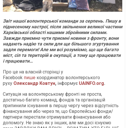
Звіт нашої волонтерської команди за серпень. Пишу в
піднесеному настрої, після звільнення великої частини
Харківської області нашими збройними силами.
Завжди приємно чути приємні новини з фронту, вони
надають надію та сили для ще більшого згуртування
задля перемоги! Але ми всі розуміємо, що ще багато
міст, сіл та територій в окупації, а тому ще працювати
і працювати…
Про це на власній сторінці у
Facebook
пише
координатор волонтерського
руху
Олександр Ковтун
,
інформує
UAINFO.org
.
Ситуація на волонтерському фронті не проста,
достатньо багато команд, фондів та організацій
припинили існування в першу чергу через відсутність
фінансування або через те, що Європейські фонди/
партнери перестали отримувати фінансування або
допомогу. Не знаю як у інших, але ми досі існуємо