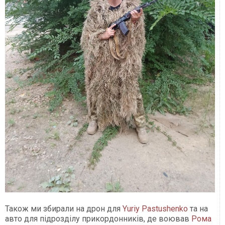
Також ми збирали на дрон для
Yuriy Pastushenko
та на
авто для підрозділу прикордонників, де воював
Рома