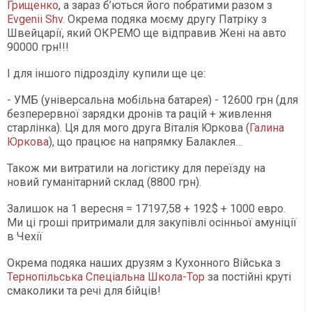
Грищенко
, а зараз б’ються його побратими разом з
Evgenii Shv
. Окрема подяка моєму другу Патріку з
Швейцарії, який ОКРЕМО ще відправив Жені на авто
90000 грн!!!
І для іншого підрозділу купили ще це:
- УМБ (універсальна мобільна батарея) - 12600 грн (для
безперервної зарядки дронів та рацій + живлення
старлінка). Ця для мого друга Віталія Юркова (
Галина
Юркова
), що працює на напрямку Балаклея…
Також ми витратили на логістику для переїзду на
новий гуманітарний склад (8800 грн).
Залишок на 1 вересня = 17197,58 + 192$ + 1000 евро.
Ми ці гроші притримали для закупівлі осінньої амуніції
в Чехії
Окрема подяка наших друзям з Кухонного Війська з
Тернопільська Спеціальна Школа-Тор
за постійні круті
смаколики та речі для бійців!