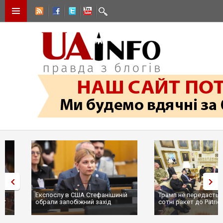
Експослу в США Стефанішиній
Трамп не передасть Україні
обрали запобіжний захід
сотні ракет до Patriot, бо у С
...