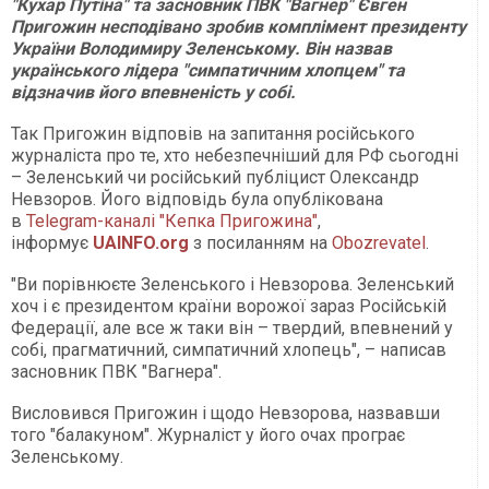
"Кухар Путіна" та засновник ПВК "Вагнер" Євген
Пригожин несподівано зробив комплімент президенту
України Володимиру Зеленському. Він назвав
українського лідера "симпатичним хлопцем" та
відзначив його впевненість у собі.
Так Пригожин відповів на запитання російського
журналіста про те, хто небезпечніший для РФ сьогодні
– Зеленський чи російський публіцист Олександр
Невзоров. Його відповідь була опублікована
в
Telegram-каналі "Кепка Пригожина"
,
інформує
UAINFO.org
з посиланням на
Obozrevatel
.
"Ви порівнюєте Зеленського і Невзорова. Зеленський
хоч і є президентом країни ворожої зараз Російській
Федерації, але все ж таки він – твердий, впевнений у
собі, прагматичний, симпатичний хлопець", – написав
засновник ПВК "Вагнера".
Висловився Пригожин і щодо Невзорова, назвавши
того "балакуном". Журналіст у його очах програє
Зеленському.