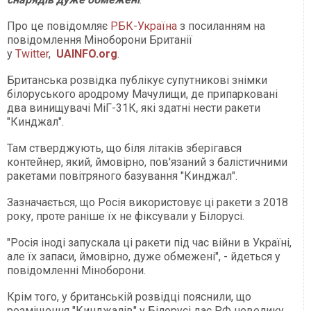
Про це повідомляє
РБК-Україна
з посиланням на
повідомлення Міноборони Британії
у
Twitter
,
UAINFO.org
.
Британська розвідка публікує супутникові знімки
білоруського ародрому Мачулищи, де припарковані
два винищувачі МіГ-31К, які здатні нести ракети
"Кинджал".
Там стверджують, що біля літаків зберігався
контейнер, який, ймовірно, пов'язаний з балістичними
ракетами повітряного базування "Кинджал".
Зазначається, що Росія використовує ці ракети з 2018
року, проте раніше їх не фіксували у Білорусі.
"Росія іноді запускала ці ракети під час війни в Україні,
але їх запаси, ймовірно, дуже обмежені", - йдеться у
повідомленні Міноборони.
Крім того, у британській розвідці пояснили, що
розміщення "Кинджалів" у Білорусі дає РФ невелику