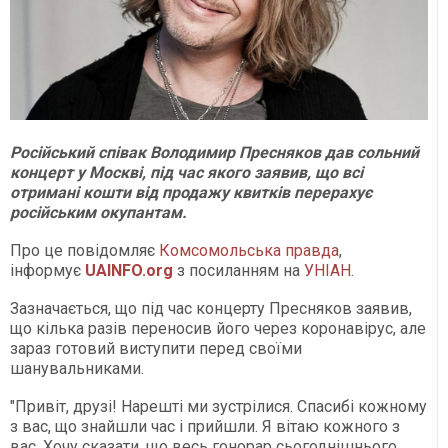
Російський співак Володимир Пресняков дав сольний
концерт у Москві, під час якого заявив, що всі
отримані кошти від продажу квитків перерахує
російським окупантам.
Про це повідомляє
Комсомольська правда
,
інформує
UAINFO.org
з посиланням на
УНІАН
.
Зазначається, що під час концерту Пресняков заявив,
що кілька разів переносив його через коронавірус, але
зараз готовий виступити перед своїми
шанувальниками.
"Привіт, друзі! Нарешті ми зустрілися. Спасибі кожному
з вас, що знайшли час і прийшли. Я вітаю кожного з
вас. Хочу сказати, що весь гонорар сьогоднішнього