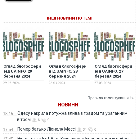
ІНШІ НОВИНИ ПО ТЕМІ
Огляд блогосфери
Огляд блогосфери
Огляд блогосфери
від UAINFO. 29
від UAINFO. 28
від UAINFO. 27
березня 2024
березня 2024
березня 2024
29.03.2024
28.03.2024
27.03.2024
Правила коментування ! »
НОВИНИ
Одесу накрила потужна злива з градом та ураганним
18:15
вітром
6
0
Помер батько Ліонеля Мессі
17:54
34
0
Нічна атака БпЛА на Київщину: у Броварському районі