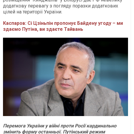
додаткову перевагу з погляду поразки додаткових
цілей на території України.
Каспаров: Сі Цзіньпін пропонує Байдену угоду – ми
здаємо Путіна, ви здаєте Тайвань
Перемога України у війні проти Росії кардинально
змінить форму останньої. Путінський режим