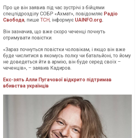
Про це він заявив під час зустрічі з бійцями
спецпідрозділу СОБР «Ахмат», повідомляє
Радіо
Свобода
, пише
ТСН
, інформує
UAINFO.org
.
Він зазначив, що вже скоро чеченці почнуть
отримувати повістки.
«Зараз почнуться повістки чоловікам, і якщо він вже
буде числитися в якомусь полку чи батальйоні, то йому
не доведеться йти в армію, він буде серед своїх –
чеченців», – заявив Кадиров.
Екс-зять Алли Пугачової відкрито підтримав
вбивства українців