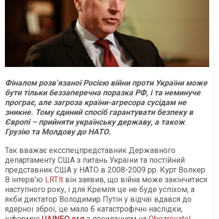
Фіналом розв’язаної Росією війни проти України може
бути тільки беззаперечна поразка РФ, і та неминуче
програє, але загроза країни-агресора сусідам не
зникне. Тому єдиний спосіб гарантувати безпеку в
Європі – прийняти українську державу, а також
Грузію та Молдову до НАТО.
Так вважає ексспецпредставник Державного
департаменту США з питань України та постійний
представник США у НАТО в 2008-2009 рр. Курт Волкер.
В інтерв'ю
LRT.lt
він заявив, що війна може закінчитися
наступного року, і для Кремля це не буде успіхом, а
якби диктатор Володимир Путін у відчаї вдався до
ядерної зброї, це мало б катастрофічні наслідки,
інформує
UAINFO.org
з посиланням на
Obozrevatel
.