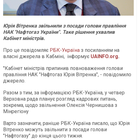
Юрія Вітренка звільнили з посади голови правління
НАК "Нафтогаз України". Таке рішення ухвалив
Кабінет міністрів.
Про це повідомляє
РБК-Україна
з посиланням на
власні джерела в Кабміні, інформує
UAINFO.org
.
"Кабінет міністрів припинив повноваження голови
правління НАК "Нафтогаз Юрія Вітренка", - повідомило
джерело.
Разом з тим, за інформацією РБК-Україна, у четвер
Верховна рада планує розгляд кадрових питань,
зокрема, щодо звільнення Олексія Чернишова з
Мінрегіону
Варто зазначити, раніше РБК-Україна писало, що Юрія
Вітренко можуть звільнити з посади голови
"Нафтогазу" до кінця цього тижня.