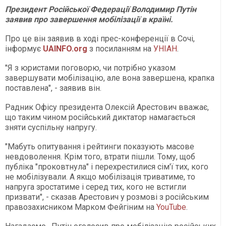
Президент Російської Федерації Володимир Путін
заявив про завершення мобілізації в країні.
Про це він заявив в ході прес-конференції в Сочі,
інформує
UAINFO.org
з посиланням на
УНІАН
.
"Я з юристами поговорю, чи потрібно указом
завершувати мобілізацію, але вона завершена, крапка
поставлена", - заявив він.
Радник Офісу президента Олексій Арестович вважає,
що таким чином російський диктатор намагається
зняти суспільну напругу.
"Мабуть опитування і рейтинги показують масове
невдоволення. Крім того, втрати пішли. Тому, щоб
публіка "проковтнула" і перехрестилися сім'ї тих, кого
не мобілізували. А якщо мобілізація триватиме, то
напруга зростатиме і серед тих, кого не встигли
призвати", - сказав Арестович у розмові з російським
правозахисником Марком Фейгіним на
YouTube
.