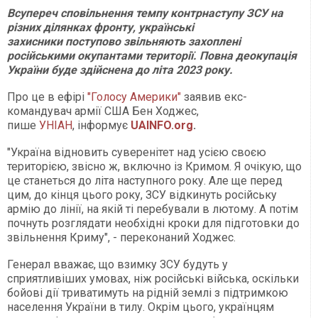
Всупереч сповільнення темпу контрнаступу ЗСУ на
різних ділянках фронту, українські
захисники поступово звільняють захоплені
російськими окупантами території. Повна деокупація
України буде здійснена до літа 2023 року.
Про це в ефірі
"Голосу Америки"
заявив екс-
командувач армії США Бен Ходжес,
пише
УНІАН
, інформує
UAINFO.org
.
"Україна відновить суверенітет над усією своєю
територією, звісно ж, ​​включно із Кримом. Я очікую, що
це станеться до літа наступного року. Але ще перед
цим, до кінця цього року, ЗСУ відкинуть російську
армію до лінії, на якій ті перебували в лютому. А потім
почнуть розглядати необхідні кроки для підготовки до
звільнення Криму", - переконаний Ходжес.
Генерал вважає, що взимку ЗСУ будуть у
сприятливіших умовах, ніж російські війська, оскільки
бойові дії триватимуть на рідній землі з підтримкою
населення України в тилу. Окрім цього, українцям