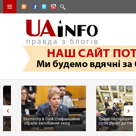
Експослу в США Стефанішиній
Трамп не передасть Україні
обрали запобіжний захід
сотні ракет до Patriot, бо у С
...