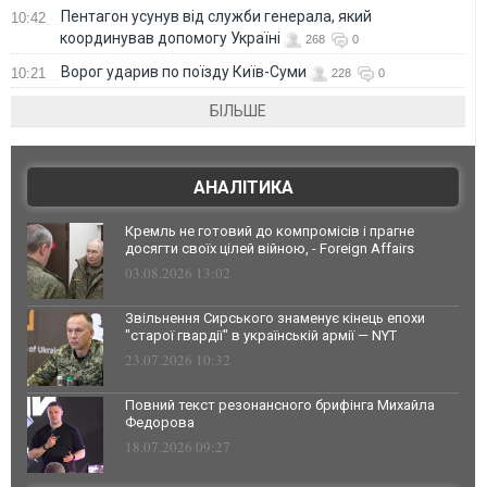
Пентагон усунув від служби генерала, який
10:42
координував допомогу Україні
268
0
Ворог ударив по поїзду Київ-Суми
10:21
228
0
БІЛЬШЕ
АНАЛІТИКА
Кремль не готовий до компромісів і прагне
досягти своїх цілей війною, - Foreign Affairs
03.08.2026 13:02
Звільнення Сирського знаменує кінець епохи
"старої гвардії" в українській армії — NYT
23.07.2026 10:32
Повний текст резонансного брифінга Михайла
Федорова
18.07.2026 09:27