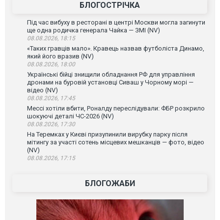
БЛОГОСТРІЧКА
Під час вибуху в ресторані в центрі Москви могла загинути
ще одна родичка генерала Чайка — ЗМІ (NV)
08.08.2026, 18:15
«Таких гравців мало». Кравець назвав футболіста Динамо,
який його вразив (NV)
08.08.2026, 18:00
Українські бійці знищили обладнання РФ для управління
дронами на буровій установці Сиваш у Чорному морі —
відео (NV)
08.08.2026, 17:45
Мессі хотіли вбити, Роналду переслідували: ФБР розкрило
шокуючі деталі ЧС-2026 (NV)
08.08.2026, 17:30
На Теремках у Києві призупинили вирубку парку після
мітингу за участі сотень місцевих мешканців — фото, відео
(NV)
08.08.2026, 17:15
БЛОГОЖАБИ