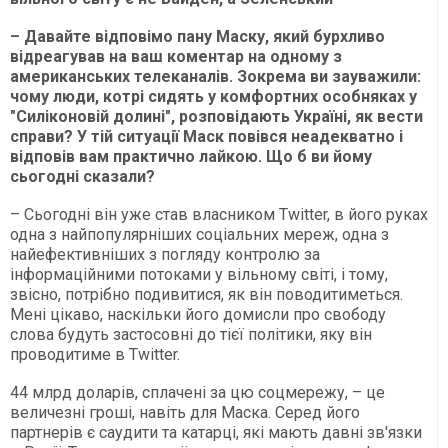
– Давайте відповімо пану Маску, який бурхливо
відреагував на ваш коментар на одному з
американських телеканалів. Зокрема ви зауважили:
чому люди, котрі сидять у комфортних особняках у
"Силіконовій долині", розповідають Україні, як вести
справи? У тій ситуації Маск повівся неадекватно і
відповів вам практично лайкою. Що б ви йому
сьогодні сказали?
– Сьогодні він уже став власником Twitter, в його руках
одна з найпопулярніших соціальних мереж, одна з
найефективніших з погляду контролю за
інформаційними потоками у вільному світі, і тому,
звісно, потрібно подивитися, як він поводитиметься.
Мені цікаво, наскільки його домисли про свободу
слова будуть застосовні до тієї політики, яку він
проводитиме в Twitter.
44 млрд доларів, сплачені за цю соцмережу, – це
величезні гроші, навіть для Маска. Серед його
партнерів є саудити та катарці, які мають давні зв'язки