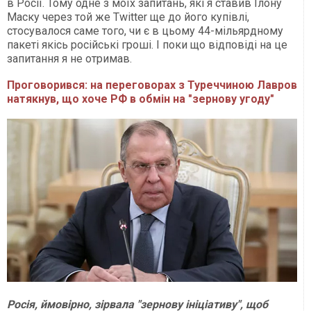
в Росії. Тому одне з моїх запитань, які я ставив Ілону
Маску через той же Twitter ще до його купівлі,
стосувалося саме того, чи є в цьому 44-мільярдному
пакеті якісь російські гроші. І поки що відповіді на це
запитання я не отримав.
Проговорився: на переговорах з Туреччиною Лавров
натякнув, що хоче РФ в обмін на "зернову угоду"
Росія, ймовірно, зірвала "зернову ініціативу", щоб