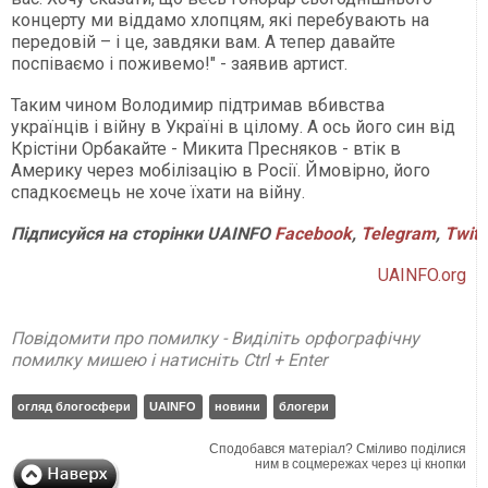
концерту ми віддамо хлопцям, які перебувають на
передовій – і це, завдяки вам. А тепер давайте
поспіваємо і поживемо!" - заявив артист.
Таким чином Володимир підтримав вбивства
українців і війну в Україні в цілому. А ось його син від
Крістіни Орбакайте - Микита Пресняков - втік в
Америку через мобілізацію в Росії. Ймовірно, його
спадкоємець не хоче їхати на війну.
Підписуйся на сторінки UAINFO
Facebook
,
Telegram
,
Twitt
UAINFO.org
Повідомити про помилку - Виділіть орфографічну
помилку мишею і натисніть Ctrl + Enter
огляд блогосфери
UAINFO
новини
блогери
Сподобався матеріал? Сміливо поділися
ним в соцмережах через ці кнопки