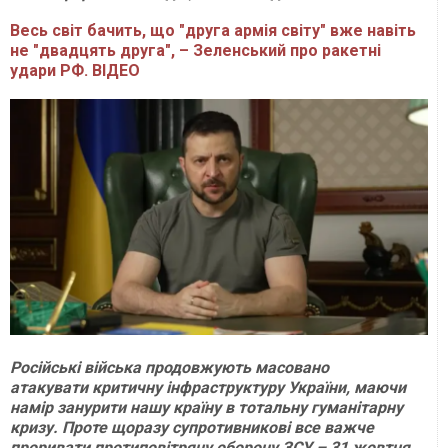
Весь світ бачить, що "друга армія світу" вже навіть
не "двадцять друга", – Зеленський про ракетні
удари РФ. ВІДЕО
Російські війська продовжують масовано
атакувати критичну інфраструктуру України, маючи
намір занурити нашу країну в тотальну гуманітарну
кризу. Проте щоразу супротивникові все важче
проривати протиповітряну оборону ЗСУ – 31 жовтня