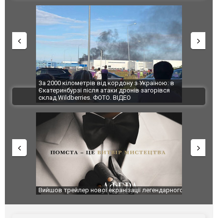
по Сумах,
За 2000 кілометрів від кордону з Україною: в
"Мої іграш
траждали
Єкатеринбурзі після атаки дронів загорівся
суперкарів
ВІДЕО
ині. ФОТО
склад Wildberries. ФОТО. ВІДЕО
оновлення
Вийшов трейлер нової екранізації легендарного
Зеленський
фільму "Афера Томаса Крауна"
перемовин