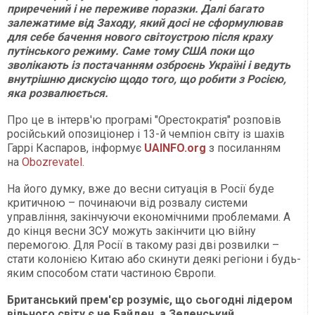
приречений і не переживе поразки. Далі багато
залежатиме від Заходу, який досі не сформулював
для себе бачення нового світоустрою після краху
путінського режиму. Саме тому США поки що
зволікають із постачанням озброєнь Україні і ведуть
внутрішню дискусію щодо того, що робити з Росією,
яка розвалюється.
Про це в інтерв'ю програмі "Орестократія" розповів
російський опозиціонер і 13-й чемпіон світу із шахів
Гаррі Каспаров, інформує
UAINFO.org
з посиланням
на
Obozrevatel
.
На його думку, вже до весни ситуація в Росії буде
критичною – починаючи від розвалу системи
управління, закінчуючи економічними проблемами. А
до кінця весни ЗСУ можуть закінчити цю війну
перемогою. Для Росії в такому разі дві розвилки –
стати колонією Китаю або скинути деякі регіони і будь-
яким способом стати частиною Європи.
Британський прем'єр розуміє, що сьогодні лідером
вільного світу є не Байден, а Зеленський