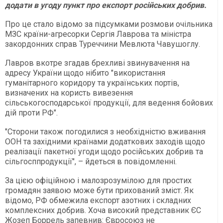
додати в угоду пункт про експорт російських добрив.
Про це стало відомо за підсумками розмови очільника
МЗС країни-агресорки Сергія Лаврова та міністра
закордонних справ Туреччини Мевлюта Чавушоглу.
Лавров вкотре згадав брехливі звинувачення на
адресу України щодо нібито "використання
гуманітарного коридору та українських портів,
визначених на користь вивезення
сільськогосподарської продукції, для ведення бойових
дій проти РФ".
"Сторони також погодилися з необхідністю вживання
ООН та західними країнами додаткових заходів щодо
реалізації пакетної угоди щодо російських добрив та
сільгосппродукції", – йдеться в повідомленні.
За цією офіційною і малозрозумілою для простих
громадян заявою може бути прихований зміст. Як
відомо, РФ обмежила експорт азотних і складних
комплексних добрив. Хоча високий представник ЄС
Жозеп Боррель запевнив: Євросоюз не