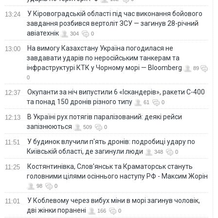
У Кіровоградській області під час виконання бойового
13:24
завдання розбився вертоліт ЗСУ — загинув 28-річний
авіатехнік
304
0
На вимогу Казахстану Україна погодилася не
13:00
завдавати ударів по неросійським танкерам та
інфраструктурі КТК у Чорному морі — Bloomberg
89
0
Окупанти за ніч випустили 6 «Іскандерів», ракети С-400
12:37
та понад 150 дронів різного типу
61
0
В Україні рух потягів паралізований: деякі рейси
12:13
запізнюються
509
0
У будинок влучили п'ять дронів: подробиці удару по
11:51
Київській області, де загинули люди
348
0
Костянтинівка, Слов'янськ та Краматорськ стануть
11:25
головними цілями осіннього наступу РФ - Максим Жорін
98
0
У Коблевому через вибух міни в морі загинув чоловік,
11:01
дві жінки поранені
166
0