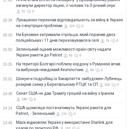
17:45
загинули директор ліцею, її чоловік та 3-річний онук
31
0
Лукашенко переклав відповідальність за війну в Україні
16:39
на її внутрішні проблеми
124
0
На Буковині затримали стрільця, який поранив двох
16:16
поліцейських і 11 днів переховувався в селі
74
0
Зеленський оцінив можливості країн світу надати
15:50
Україні ракети до Patriot
93
0
На території Болгарії поблизу кордону з Румунією впав
15:25
та вибухнув невідомий безпілотник
59
0
Шокуючі подробиці із Закарпаття: омбудсмен Лубінець
15:01
розкрив схему у Берегівському РТЦК та СП
318
0
Сенат США не дав Трампу грошей на війну з Іраном
14:38
198
0
США щомісяця постачатимуть Україні ракети для
14:14
Patriot, - Зеленський
174
0
Маск відмовляє Україні у використанні Starlink для
13:48
ударів по території РФ
152
0