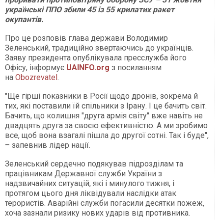
українські ППО збили 45 із 55 крилатих ракет
окупантів.
Про це розповів глава держави Володимир
Зеленський, традиційно звертаючись до українців.
Заяву президента опублікувала пресслужба його
Офісу, інформує
UAINFO.org
з посиланням
на
Obozrevatel
.
"Ще гірші показники в Росії щодо дронів, зокрема й
тих, які поставили їй спільники з Ірану. І це бачить світ.
Бачить, що колишня "друга армія світу" вже навіть не
двадцять друга за своєю ефективністю. А ми зробимо
все, щоб вона взагалі пішла до другої сотні. Так і буде",
– запевнив лідер нації.
Зеленський сердечно подякував підрозділам та
працівникам Державної служби України з
надзвичайних ситуацій, які і минулого тижня, і
протягом цього дня ліквідували наслідки атак
терористів. Аварійні служби погасили десятки пожеж,
хоча зазнали ризику нових ударів від противника.