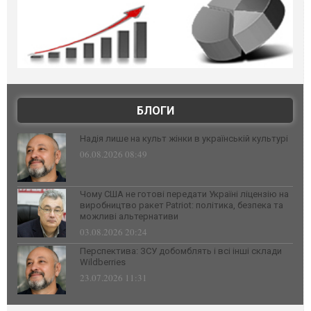
БЛОГИ
Надія лише на культ жінки в українській культурі
06.08.2026 08:49
Чому США не готові передати Україні ліцензію на
виробництво ракет Patriot: політика, безпека та
можливі альтернативи
03.08.2026 20:24
Перспектива: ЗСУ добомблять і всі інші склади
Wildberries
23.07.2026 11:31