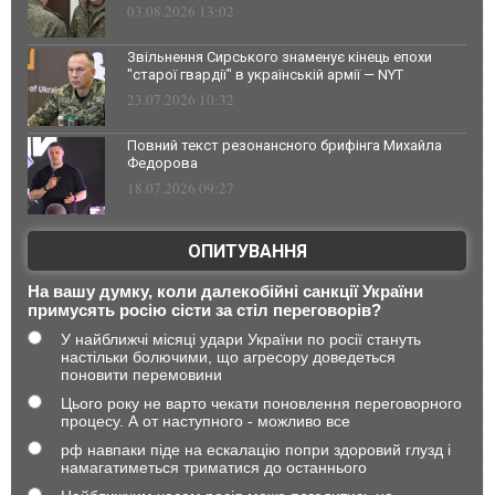
03.08.2026 13:02
Звільнення Сирського знаменує кінець епохи
"старої гвардії" в українській армії — NYT
23.07.2026 10:32
Повний текст резонансного брифінга Михайла
Федорова
18.07.2026 09:27
ОПИТУВАННЯ
На вашу думку, коли далекобійні санкції України
примусять росію сісти за стіл переговорів?
У найближчі місяці удари України по росії стануть
настільки болючими, що агресору доведеться
поновити перемовини
Цього року не варто чекати поновлення переговорного
процесу. А от наступного - можливо все
рф навпаки піде на ескалацію попри здоровий глузд і
намагатиметься триматися до останнього