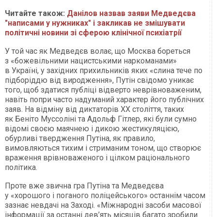
Читайте також:
Данілов назвав заяви Медведєва
"написами у нужниках" і закликав не змішувати
політичні новини зі сферою клінічної психіатрії
У той час як Медведєв волає, що Москва бореться
з «божевільними нацистськими наркоманами»
в Україні, у західних прихильників яких «слина тече по
підборіддю від виродження», Путін свідомо уникає
того, щоб здатися публіці відверто неврівноваженим,
навіть попри часто надуманий характер його публічних
заяв. На відміну від диктаторів ХХ століття, таких
як Беніто Муссоліні та Адольф Гітлер, які були сумно
відомі своєю маячнею і дикою жестикуляцією,
обурливі твердження Путіна, як правило,
вимовляються тихим і стриманим тоном, що створює
враження врівноваженого і цілком раціонального
політика.
Проте вже звична гра Путіна та Медведєва
у «хорошого і поганого поліцейського» останнім часом
зазнає невдачі на Заході. «Міжнародні засоби масової
інформації за останні дев’ять місяців багато зробили