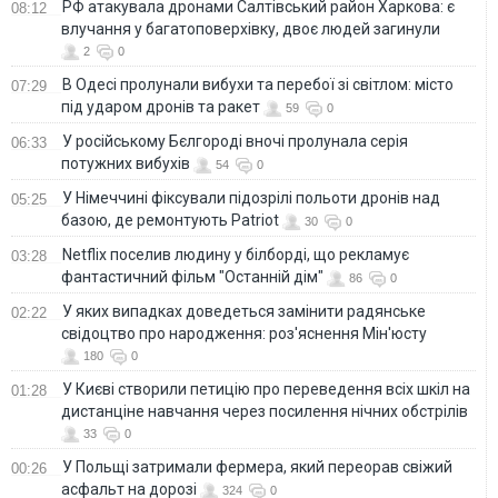
РФ атакувала дронами Салтівський район Харкова: є
08:12
влучання у багатоповерхівку, двоє людей загинули
2
0
В Одесі пролунали вибухи та перебої зі світлом: місто
07:29
під ударом дронів та ракет
59
0
У російському Бєлгороді вночі пролунала серія
06:33
потужних вибухів
54
0
У Німеччині фіксували підозрілі польоти дронів над
05:25
базою, де ремонтують Patriot
30
0
Netflix поселив людину у білборді, що рекламує
03:28
фантастичний фільм "Останній дім"
86
0
У яких випадках доведеться замінити радянське
02:22
свідоцтво про народження: роз'яснення Мін'юсту
180
0
У Києві створили петицію про переведення всіх шкіл на
01:28
дистанціне навчання через посилення нічних обстрілів
33
0
У Польщі затримали фермера, який переорав свіжий
00:26
асфальт на дорозі
324
0