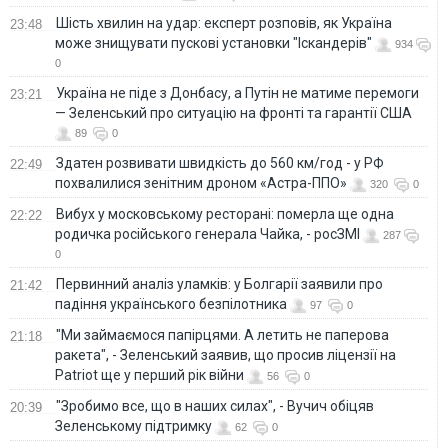
Шість хвилин на удар: експерт розповів, як Україна
23:48
може знищувати пускові установки "Іскандерів"
934
0
Україна не піде з Донбасу, а Путін не матиме перемоги
23:21
— Зеленський про ситуацію на фронті та гарантії США
89
0
Здатен розвивати швидкість до 560 км/год - у РФ
22:49
похвалилися зенітним дроном «Астра-ППО»
320
0
Вибух у московському ресторані: померла ще одна
22:22
родичка російського генерала Чайка, - росЗМІ
287
0
Первинний аналіз уламків: у Болгарії заявили про
21:42
падіння українського безпілотника
97
0
"Ми займаємося папірцями. А летить не паперова
21:18
ракета", - Зеленський заявив, що просив ліцензії на
Patriot ще у перший рік війни
56
0
"Зробимо все, що в наших силах", - Вучич обіцяв
20:39
Зеленському підтримку
62
0