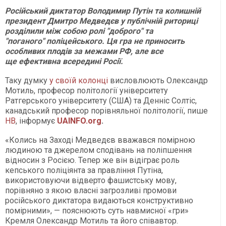
Російський диктатор Володимир Путін та колишній
президент Дмитро Медведєв у публічній риториці
розділили між собою ролі "доброго" та
"поганого" поліцейського. Ця гра не приносить
особливих плодів за межами РФ, але все
ще ефективна всередині Росії.
Таку думку
у своїй колонці
висловлюють Олександр
Мотиль, професор політології університету
Ратгерського університету (США) та Денніс Солтіс,
канадський професор порівняльної політології, пише
НВ
, інформує
UAINFO.org
.
«Колись на Заході Медведєв вважався помірною
людиною та джерелом сподівань на поліпшення
відносин з Росією. Тепер же він відіграє роль
кепського поліціянта за правління Путіна,
використовуючи відверто фашистську мову,
порівняно з якою власні загрозливі промови
російського диктатора видаються конструктивно
помірними», — пояснюють суть навмисної «гри»
Кремля Олександр Мотиль та його співавтор.