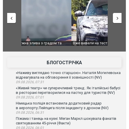
дом та
Вже вивели на тести: Ferrari готує оновлення
Вийшов тре
позашляховика Purosangue. ВІДЕО
фільму "Аф
БЛОГОСТРІЧКА
«Наживу виглядаю точно старшою». Наталія Могилевська
відреагувала на обговорення її зовнішності (NV)
09.08.2026, 07:31
«Живий театр» чи суперечливий тренд:. Як італійські бабусі
в ресторані перетворилися на пастку для туристів (NV)
09.08.2026, 07:01
Німецька поліція встановила додатковий радар
в аеропорту Лейпцига після інциденту з дроном (NV)
09.08.2026, 06:31
Піжама і танець на кухні: Меган Маркл шокувала фанатів
святкуванням 45-річчя (Факти)
09.08.2026, 06:01