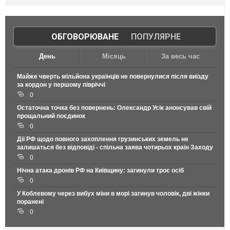
ОБГОВОРЮВАНЕ
|
ПОПУЛЯРНЕ
День
Місяць
За весь час
Майже чверть мільйона українців не повернулися після виїзду
за кордон у першому півріччі
0
Остаточна точка без повернень: Олександр Усік анонсував свій
прощальний поєдинок
0
Дії РФ щодо повного захоплення грузинських земель не
залишаться без відповіді - спільна заява чотирьох країн Заходу
0
Нічна атака дронів РФ на Київщину: загинули троє осіб
0
У Коблевому через вибух міни в морі загинув чоловік, дві жінки
поранені
0