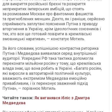
для викриття російської брехні та розкриття
неприкритих імперських амбіцій, що стоять
за розмовами Москви про фантомних фашистів
та пригноблених меншин. Дехто, як і раніше, серйозно
сприймають заплутані пояснення Путіна з приводу
вторгнення в Україну, крім ідеологічних союзників і
тих, хто все ще готовий повірити в кремлівські
змовницькі наративи», — констатує Мотиль.
За його словами, успішнішою контрастна риторика
Путіна і Медведєва виявилася серед внутрішньої
аудиторії. Усередині РФ така тактика допомогла
переконати мільйони росіян у тому, що кремлівська
влада знає, що вона робить в Україні. «Багато росіян,
які виросли в авторитарній політичній культурі,
вважають екстремізм Медведєва емоційно
привабливим, і їх переконує зважений підхід
Путіна», — порівнює Мотиль.
Читайте також:
Як виганявся ібліс з Дмитра
Медведєва