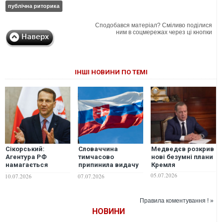
публічна риторика
Сподобався матеріал? Сміливо поділися
ним в соцмережах через ці кнопки
ІНШІ НОВИНИ ПО ТЕМІ
Сікорський:
Словаччина
Медведєв розкрив
Агентура РФ
тимчасово
нові безумні плани
намагається
припинила видачу
Кремля
розпалити
шенгенських віз
05.07.2026
10.07.2026
07.07.2026
польсько-
громадянам Росії
українські емоції
Правила коментування ! »
НОВИНИ