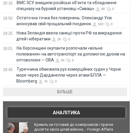
ВМС ЗСУ знищили російські об'єкти та обладнання
20:16
спецназу на буровій установці «Сиваш»
88
0
Остаточна точка без повернень: Олександр Усік
19:50
анонсував свій прощальний поєдинок
503
0
Нова Зеландія ввела санкції проти РФ за викрадення
19:25
дітей і кібератаки
26
0
На Херсонщині окупанти розпочали «вільне
19:01
полювання» на автотранспорт за допомогою дронів на
оптоволокні — ОВА
84
0
Туреччина обмежила рух комерційних суден у Чорне
18:45
море через Дарданелли через атаки БПЛА —
Bloomberg
76
0
БІЛЬШЕ
АНАЛІТИКА
Кремль не готовий до компромісів і прагне
досягти своїх цілей війною, - Foreign Affairs