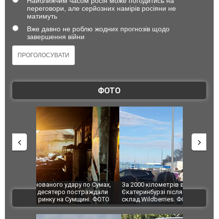
Найближчим часом росія може погодитись на
переговори, але серйозних намірів росіяни не
матимуть
Вже давно не роблю жодних прогнозів щодо
завершення війни
ФОТО
по Сумах,
За 2000 кілометрів від кордону з Україною: в
"Мої іграш
траждали
Єкатеринбурзі після атаки дронів загорівся
суперкарів
ВІДЕО
ині. ФОТО
склад Wildberries. ФОТО. ВІДЕО