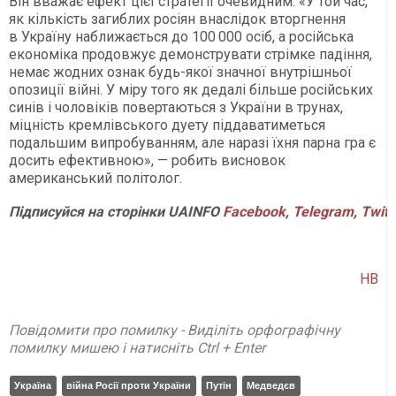
Він вважає ефект цієї стратегії очевидним. «У той час,
як кількість загиблих росіян внаслідок вторгнення
в Україну наближається до 100 000 осіб, а російська
економіка продовжує демонструвати стрімке падіння,
немає жодних ознак будь-якої значної внутрішньої
опозиції війні. У міру того як дедалі більше російських
синів і чоловіків повертаються з України в трунах,
міцність кремлівського дуету піддаватиметься
подальшим випробуванням, але наразі їхня парна гра є
досить ефективною», — робить висновок
американський політолог.
Підписуйся на сторінки UAINFO
Facebook
,
Telegram
,
Twitt
НВ
Повідомити про помилку - Виділіть орфографічну
помилку мишею і натисніть Ctrl + Enter
Україна
війна Росії проти України
Путін
Медведєв