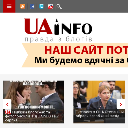
Експослу в США Стефанішині
Підбірка блогожаб та
обрали запобіжний захід
фотоприколів від UAINFO за 7
серпня