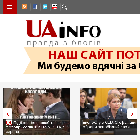
Експослу в США Стефанішині
Підбірка блогожаб та
обрали запобіжний захід
фотоприколів від UAINFO за 7
серпня