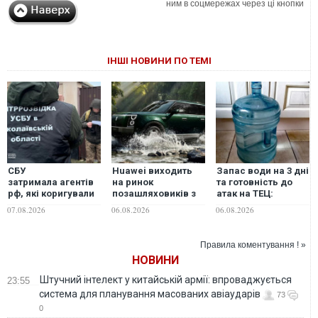
ним в соцмережах через ці кнопки
ІНШІ НОВИНИ ПО ТЕМІ
СБУ
Huawei виходить
Запас води на 3 дні
затримала агентів
на ринок
та готовність до
рф, які коригували
позашляховиків з
атак на ТЕЦ:
удари ворога по
моделлю Stelato G9.
експерт розповів
07.08.2026
06.08.2026
06.08.2026
Миколаєву
ФОТО
про ризики
знеструмлення
Києва
Правила коментування ! »
НОВИНИ
Штучний інтелект у китайській армії: впроваджується
23:55
система для планування масованих авіаударів
73
0