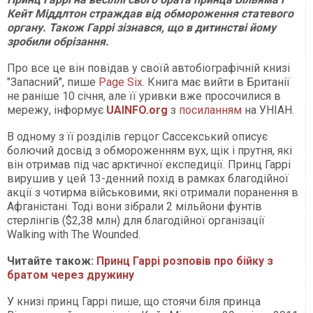
Кейт Міддлтон страждав від обмороження статевого
органу. Також Гаррі зізнався, що в дитинстві йому
зробили обрізання.
Про все це він повідав у своїй автобіографічній книзі
"Запасний", пише
Page Six
. Книга має вийти в Британії
не раніше 10 січня, але її уривки вже просочилися в
мережу, інформує
UAINFO.org
з
посиланням
на УНІАН.
В одному з її розділів герцог Сассекський описує
болючий досвід з обмороженням вух, щік і прутня, які
він отримав під час арктичної експедиції. Принц Гаррі
вирушив у цей 13-денний похід в рамках благодійної
акції з чотирма військовими, які отримали поранення в
Афганістані. Тоді вони зібрали 2 мільйони фунтів
стерлінгів ($2,38 млн) для благодійної організації
Walking with The Wounded.
Читайте також:
Принц Гаррі розповів про бійку з
братом через дружину
У книзі принц Гаррі пише, що стоячи біля принца