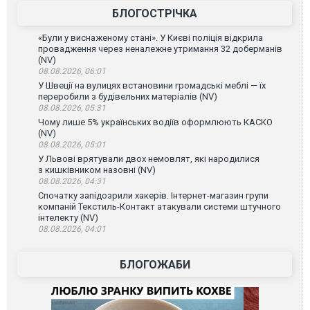
БЛОГОСТРІЧКА
«Були у виснаженому стані». У Києві поліція відкрила
провадження через неналежне утримання 32 доберманів
(NV)
08.08.2026, 06:01
У Швеції на вулицях встановини громадські меблі — їх
переробили з будівельних матеріалів (NV)
08.08.2026, 05:31
Чому лише 5% українських водіїв оформлюють КАСКО
(NV)
08.08.2026, 05:01
У Львові врятували двох немовлят, які народилися
з кишківником назовні (NV)
08.08.2026, 04:31
Спочатку запідозрили хакерів. Інтернет-магазин групи
компаній Текстиль-Контакт атакували системи штучного
інтелекту (NV)
08.08.2026, 04:01
БЛОГОЖАБИ