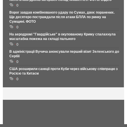
0
Ворог завдав комбінованого удару по Сумах, двоє поранених.
Ще десятеро постраждали після атаки БПЛА по ринку на
Сумщині. ФОТО
0
На аеродромі "Гвардійське" в окупованому Криму спалахнула
масштабна пожежа на складі пального
0
В адміністрації Вучича анонсували перший візит Зеленського до
Сербії
0
США розширили санкції проти Куби через військову співпрацю з
Росією та Китаєм
0