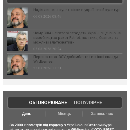
Надія лише на культ жінки в українській культурі
06.08.2026 08:49
Чому США не готові передати Україні ліцензію на
виробництво ракет Patriot: політика, безпека та
можливі альтернативи
03.08.2026 20:24
Перспектива: ЗСУ добомблять і всі інші склади
Wildberries
23.07.2026 11:31
ОБГОВОРЮВАНЕ
|
ПОПУЛЯРНЕ
День
Місяць
За весь час
За 2000 кілометрів від кордону з Україною: в Єкатеринбурзі
після атаки дронів загорівся склад Wildberries. ФОТО. ВІДЕО