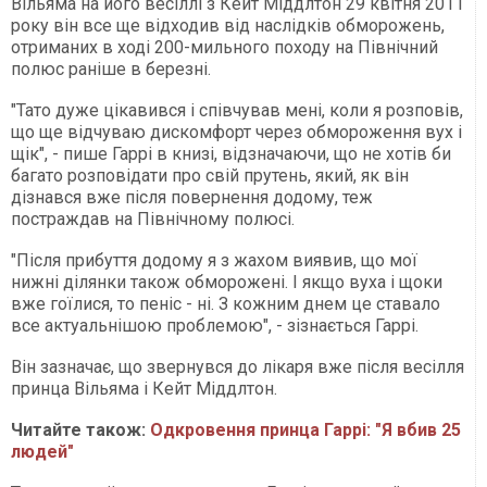
Вільяма на його весіллі з Кейт Міддлтон 29 квітня 2011
року він все ще відходив від наслідків обморожень,
отриманих в ході 200-мильного походу на Північний
полюс раніше в березні.
"Тато дуже цікавився і співчував мені, коли я розповів,
що ще відчуваю дискомфорт через обмороження вух і
щік", - пише Гаррі в книзі, відзначаючи, що не хотів би
багато розповідати про свій прутень, який, як він
дізнався вже після повернення додому, теж
постраждав на Північному полюсі.
"Після прибуття додому я з жахом виявив, що мої
нижні ділянки також обморожені. І якщо вуха і щоки
вже гоїлися, то пеніс - ні. З кожним днем це ставало
все актуальнішою проблемою", - зізнається Гаррі.
Він зазначає, що звернувся до лікаря вже після весілля
принца Вільяма і Кейт Міддлтон.
Читайте також:
Одкровення принца Гаррі: "Я вбив 25
людей"