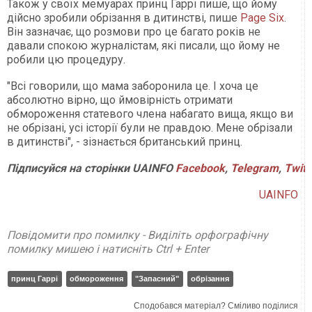
Також у своїх мемуарах принц Гаррі пише, що йому
дійсно зробили обрізання в дитинстві, пише
Page Six
.
Він зазначає, що розмови про це багато років не
давали спокою журналістам, які писали, що йому не
робили цю процедуру.
"Всі говорили, що мама заборонила це. І хоча це
абсолютно вірно, що ймовірність отримати
обмороження статевого члена набагато вища, якщо ви
не обрізані, усі історії були не правдою. Мене обрізали
в дитинстві", - зізнається британський принц.
Підписуйся на сторінки UAINFO
Facebook
,
Telegram
,
Twitt
UAINFO
Повідомити про помилку - Виділіть орфографічну
помилку мишею і натисніть Ctrl + Enter
принц Гаррі
обмороження
"Запасний"
обрізання
Сподобався матеріал? Сміливо поділися