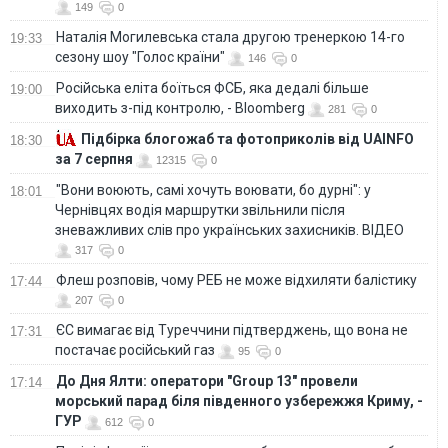
149
0
Наталія Могилевська стала другою тренеркою 14-го
19:33
сезону шоу "Голос країни"
146
0
Російська еліта боїться ФСБ, яка дедалі більше
19:00
виходить з-під контролю, - Bloomberg
281
0
Підбірка блогожаб та фотоприколів від UAINFO
18:30
за 7 серпня
12315
0
"Вони воюють, самі хочуть воювати, бо дурні": у
18:01
Чернівцях водія маршрутки звільнили після
зневажливих слів про українських захисників. ВІДЕО
317
0
Флеш розповів, чому РЕБ не може відхиляти балістику
17:44
207
0
ЄС вимагає від Туреччини підтверджень, що вона не
17:31
постачає російський газ
95
0
До Дня Ялти: оператори "Group 13" провели
17:14
морський парад біля південного узбережжя Криму, -
ГУР
612
0