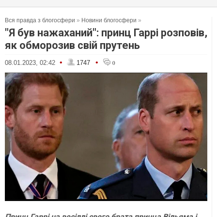
Вся правда з блогосфери
»
Новини блогосфери
»
"Я був нажаханий": принц Гаррі розповів,
як обморозив свій прутень
•
•
08.01.2023, 02:42
1747
0
Принц Гаррі на весіллі свого брата принца Вільяма і