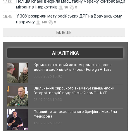
Поліція Іспанії викрила масштабну мережу контрабанди
17:00
мігрантів і наркотиків
96
0
У ЗСУ розкрили мету російських ДРГ на Вовчанському
16:45
напрямку
148
0
БІЛЬШЕ
АНАЛІТИКА
Кремль не готовий до компромісів і прагне
досягти своїх цілей війною, - Foreign Affairs
03.08.2026 13:02
Звільнення Сирського знаменує кінець епохи
"старої гвардії" в українській армії — NYT
23.07.2026 10:32
Повний текст резонансного брифінга Михайла
Федорова
18.07.2026 09:27