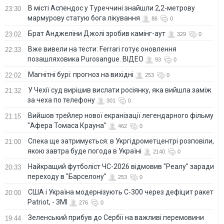
В місті Аспендос у Туреччині знайшли 2,2-метрову
23:30
мармурову статую бога лікування
86
0
Брат Анджеліни Джолі зробив камінг-аут
23:02
329
0
Вже вивели на тести: Ferrari готує оновлення
22:33
позашляховика Purosangue. ВІДЕО
93
0
Магнітні бурі: прогноз на вихідні
22:02
253
0
У Чехії суд вирішив вислати росіянку, яка вийшла заміж
21:32
за чеха по телефону
301
0
Вийшов трейлер нової екранізації легендарного фільму
21:15
"Афера Томаса Крауна"
462
0
Спека ще затримується: в Укргідрометцентрі розповіли,
21:00
якою завтра буде погода в Україні
2140
0
Найкращий футболіст ЧС-2026 відмовив "Реалу" заради
20:33
переходу в "Барселону"
253
0
США і Україна модернізують С-300 через дефіцит ракет
20:00
Patriot, - ЗМІ
276
0
Зеленський прибув до Сербії на важливі перемовини
19:44