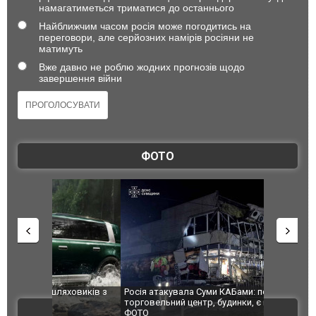
намагатиметься триматися до останнього
Найближчим часом росія може погодитись на
переговори, але серйозних намірів росіяни не
матимуть
Вже давно не роблю жодних прогнозів щодо
завершення війни
ФОТО
 ринок позашляховиків з
Росія атакувала Суми КАБами: пошкоджено
. ФОТО
торговельний центр, будинки, є постраждал
ВІДЕО
ФОТО