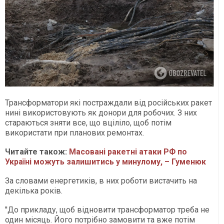
Трансформатори які постраждали від російських ракет
нині використовують як донори для робочих. З них
стараються зняти все, що вціліло, щоб потім
використати при планових ремонтах.
Читайте також:
Масовані ракетні атаки РФ по
Україні можуть залишитись у минулому, – Гуменюк
За словами енергетиків, в них роботи вистачить на
декілька років.
''До прикладу, щоб відновити трансформатор треба не
один місяць. Його потрібно замовити та вже потім