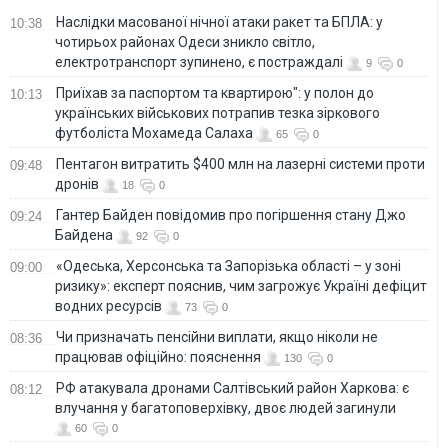
Наслідки масованої нічної атаки ракет та БПЛА: у
10:38
чотирьох районах Одеси зникло світло,
електротранспорт зупинено, є постраждалі
9
0
Приїхав за паспортом та квартирою": у полон до
10:13
українських військових потрапив тезка зіркового
футболіста Мохамеда Салаха
65
0
Пентагон витратить $400 млн на лазерні системи проти
09:48
дронів
18
0
Гантер Байден повідомив про погіршення стану Джо
09:24
Байдена
92
0
«Одеська, Херсонська та Запорізька області – у зоні
09:00
ризику»: експерт пояснив, чим загрожує Україні дефіцит
водних ресурсів
73
0
Чи призначать пенсійни виплати, якщо ніколи не
08:36
працював офіційно: пояснення
130
0
РФ атакувала дронами Салтівський район Харкова: є
08:12
влучання у багатоповерхівку, двоє людей загинули
60
0