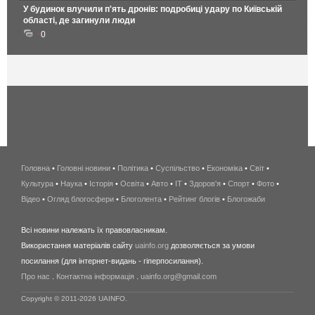
У будинок влучили п'ять дронів: подробиці удару по Київській
області, де загинули люди
0
Головна
•
Головні новини
•
Політика
•
Суспільство
•
Економіка
беспроводной
•
Світ
•
Культура
•
Наука
•
Історія
•
Освіта
•
Авто
•
IT
•
Здоров'я
интернет
•
Спорт
•
Фото
•
Відео
•
Огляд блогосфери
•
Блоголента
•
Рейтинг блогів
киев
•
Блогожаби
и
Всі новини належать їх правовласникам.
область
Використання матеріалів сайту
uainfo.org
дозволяється за умови
wimax
посилання (для інтернет-видань - гіперпосилання).
интернет
Про нас
.
Контактна інформація
.
uainfo.org@gmail.com
в
киеве
Copyright © 2011-2026 UAINFO.
и