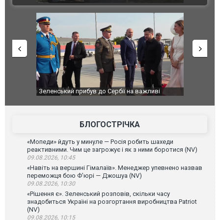
легендарного
Зеленський прибув до Сербії на важливі
"Вони воюю
перемовини
Чернівцях 
зневажливи
ВІДЕО
БЛОГОСТРІЧКА
«Мопеди» йдуть у минуле — Росія робить шахеди
реактивними. Чим це загрожує і як з ними боротися (NV)
09.08.2026, 10:45
«Навіть на вершині Гімалаїв». Менеджер упевнено назвав
переможця бою Ф’юрі — Джошуа (NV)
09.08.2026, 10:30
«Рішення є». Зеленський розповів, скільки часу
знадобиться Україні на розгортання виробництва Patriot
(NV)
09.08.2026, 10:15