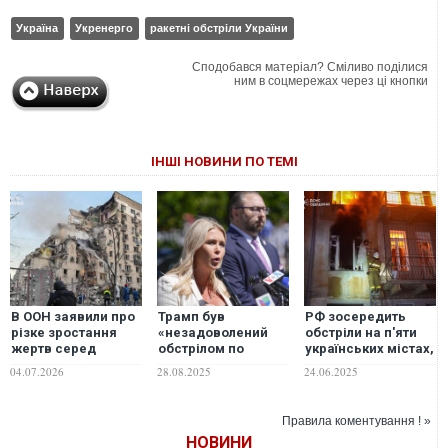
Україна
Укренерго
ракетні обстріли України
Сподобався матеріал? Сміливо поділися
ним в соцмережах через ці кнопки
ІНШІ НОВИНИ ПО ТЕМІ
В ООН заявили про
Трамп був
РФ зосередить
різке зростання
«незадоволений
обстріли на п'яти
жертв серед
обстрілом по
українських містах,
мирних жителів
Києву, але не був
– експерт
04.07.2026
28.08.2025
24.06.2025
України через
здивований», -
російські атаки
Керолайн Левітт
Правила коментування ! »
НОВИНИ