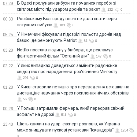
В Одесі пролунали вибухи та почалися перебої зі
07:29
світлом: місто під ударом дронів та ракет
132
0
Російському Бєлгороду вночі не дала спати серія
06:33
потужних вибухів
103
0
У Німеччині фіксували підозрілі польоти дронів над
05:25
базою, де ремонтують Patriot
61
0
Netflix поселив людину у білборді, що рекламує
03:28
фантастичний фільм "Останній дім"
147
0
У яких випадках доведеться замінити радянське
02:22
свідоцтво про народження: роз'яснення Мін'юсту
291
0
У Києві створили петицію про переведення всіх шкіл на
01:28
дистанціне навчання через посилення нічних обстрілів
56
0
У Польщі затримали фермера, який переорав свіжий
00:26
асфальт на дорозі
511
0
Шість хвилин на удар: експерт розповів, як Україна
23:48
може знищувати пускові установки "Іскандерів"
1254
0