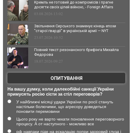
Кремль не готовий до компромісів і прагне
досягти своїх цілей війною, - Foreign Affairs
03.08.2026 13:02
Звільнення Сирського знаменує кінець епохи
"старої гвардії" в українській армії — NYT
23.07.2026 10:32
Повний текст резонансного брифінга Михайла
Федорова
18.07.2026 09:27
ОПИТУВАННЯ
На вашу думку, коли далекобійні санкції України
примусять росію сісти за стіл переговорів?
У найближчі місяці удари України по росії стануть
настільки болючими, що агресору доведеться
поновити перемовини
Цього року не варто чекати поновлення переговорного
процесу. А от наступного - можливо все
рф навпаки піде на ескалацію попри здоровий глузд і