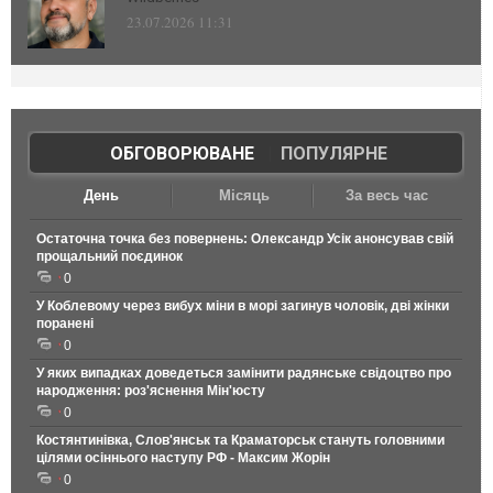
23.07.2026 11:31
ОБГОВОРЮВАНЕ
|
ПОПУЛЯРНЕ
День
Місяць
За весь час
Остаточна точка без повернень: Олександр Усік анонсував свій
прощальний поєдинок
0
У Коблевому через вибух міни в морі загинув чоловік, дві жінки
поранені
0
У яких випадках доведеться замінити радянське свідоцтво про
народження: роз'яснення Мін'юсту
0
Костянтинівка, Слов'янськ та Краматорськ стануть головними
цілями осіннього наступу РФ - Максим Жорін
0