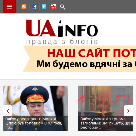
Вибух у ресторані в Москві:
Вибух у Москві з трьома
ціллю був головком ВКС Росії,
загиблими: ЗМІ пишуть, що в
пр...
ресторан...