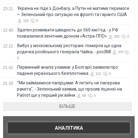
Україна не піде з Донбасу, а Путін не матиме перемоги
23:21
— Зеленський про ситуацію на фронті та гарантії США
119
0
Здатен розвивати швидкість до 560 км/год - у РФ
22:49
похвалилися зенітним дроном «Астра-ППО»
392
0
Вибух у московському ресторані: померла ще одна
22:22
родичка російського генерала Чайка, - росЗМІ
370
0
Первинний аналіз уламків: у Болгарії заявили про
21:42
падіння українського безпілотника
122
0
"Ми займаємося папірцями. А летить не паперова
21:18
ракета", - Зеленський заявив, що просив ліцензії на
Patriot ще у перший рік війни
68
0
БІЛЬШЕ
АНАЛІТИКА