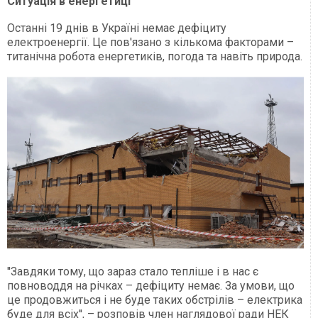
Ситуація в енергетиці
Останні 19 днів в Україні немає дефіциту
електроенергії. Це пов'язано з кількома факторами –
титанічна робота енергетиків, погода та навіть природа.
''Завдяки тому, що зараз стало тепліше і в нас є
повноводдя на річках – дефіциту немає. За умови, що
це продовжиться і не буде таких обстрілів – електрика
буде для всіх'', – розповів член наглядової ради НЕК