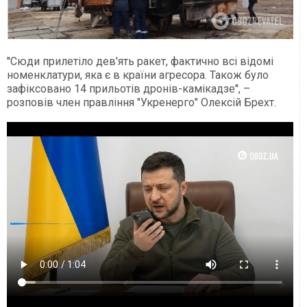
''Сюди прилетіло дев'ять ракет, фактично всі відомі
номенклатури, яка є в країни агресора. Також було
зафіксовано 14 прильотів дронів-камікадзе'', –
розповів член правління "Укренерго" Олексій Брехт.