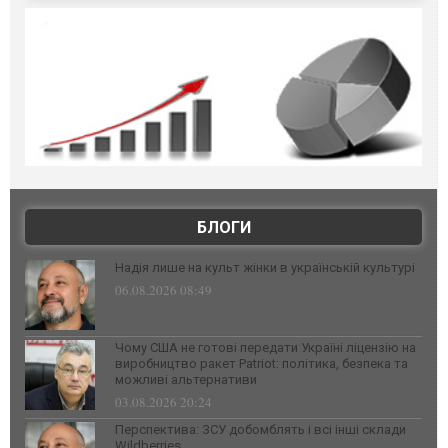
БЛОГИ
Надія лише на культ жінки в українській культурі
06.08.2026 08:49
Чому США не готові передати Україні ліцензію на
виробництво ракет Patriot: політика, безпека та
можливі альтернативи
03.08.2026 20:24
Перспектива: ЗСУ добомблять і всі інші склади
Wildberries