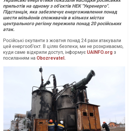
Українські енергетики показали наслідки російських
прильотів на одному з об'єктів НЕК "Укренерго".
Підстанція, яка забезпечує енергоживлення понад
шести мільйонів споживачів в кількох містах
центрального регіону пережила понад 20 російських
атак.
Російські окупанти з жовтня понад 24 рази атакували
цей енергооб'єкт. В цілях безпеки, ми не розкриваємо,
куди саме відкрили доступ, інформує
UAINFO.org
з
посиланням на
Obozrevatel
.