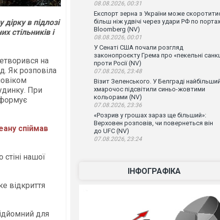
08.08.2026, 00:31
Експорт зерна з України може скоротити
дірку в підлозі
більш ніж удвічі через удари РФ по порта
Bloomberg (NV)
х стільників і
08.08.2026, 00:01
У Сенаті США почали розгляд
законопроєкту Грема про «пекельні санкц
ретворився на
проти Росії (NV)
ед. Як розповіла
07.08.2026, 23:48
ловіком
Візит Зеленського. У Белграді найбільши
удинку. При
хмарочос підсвітили синьо-жовтими
кольорами (NV)
нформує
07.08.2026, 23:36
«Розрив у грошах зараз ще більший»:
Верховен розповів, чи повернеться він
еану спіймав
до UFC (NV)
07.08.2026, 23:24
 стіні нашої
ІНФОГРАФІКА
ке відкриття
підйомний для