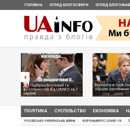
ГОЛОВНА
ОГЛЯД БЛОГОСФЕРИ
ОГЛЯД БЛОГОЖАБ
Експослу в США Стефанішиній
дбірка блогожаб та
обрали запобіжний захід
иколів від UAINFO за 7
я
ПОЛІТИКА
СУСПІЛЬСТВО
ЕКОНОМІКА
Н
РОСІЙСЬКО-УКРАЇНСЬКА ВІЙНА
КОРОНАВІРУС COVID-19