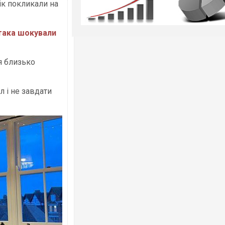
вік покликали на
ітака шокували
я близько
 і не завдати