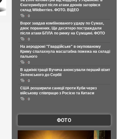
За 2000 кілометрів від кордону з Україною: в
Єкатеринбурзі після атаки дронів загорівся
склад Wildberries. ФОТО. ВІДЕО
0
Ворог завдав комбінованого удару по Сумах,
двоє поранених. Ще десятеро постраждали
після атаки БПЛА по ринку на Сумщині. ФОТО
0
На аеродромі "Гвардійське" в окупованому
Криму спалахнула масштабна пожежа на складі
пального
0
В адміністрації Вучича анонсували перший візит
Зеленського до Сербії
0
США розширили санкції проти Куби через
військову співпрацю з Росією та Китаєм
0
ФОТО