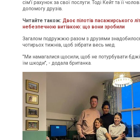
сім'ї рахунок за свої послуги. Тоді Кейт та її чоло
допомогу друзів.
Читайте також:
Двоє пілотів пасажирського л
небезпечною витівкою: що вони зробили
Загалом подружжю разом з друзями знадобилос
чотирьох тижнів, щоб зібрати весь мед.
"Ми намагалися щосили, щоб не потурбувати бджіл
їм шкоди", - додала британка.