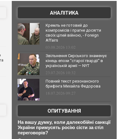
АНАЛІТИКА
Кремль не готовий до
компромісів і прагне досягти
своїх цілей війною, - Foreign
Affairs
03.08.2026 13:02
о
Звільнення Сирського знаменує
та
кінець епохи "старої гвардії" в
українській армії — NYT
23.07.2026 10:32
Повний текст резонансного
брифінга Михайла Федорова
18.07.2026 09:27
ОПИТУВАННЯ
На вашу думку, коли далекобійні санкції
України примусять росію сісти за стіл
переговорів?