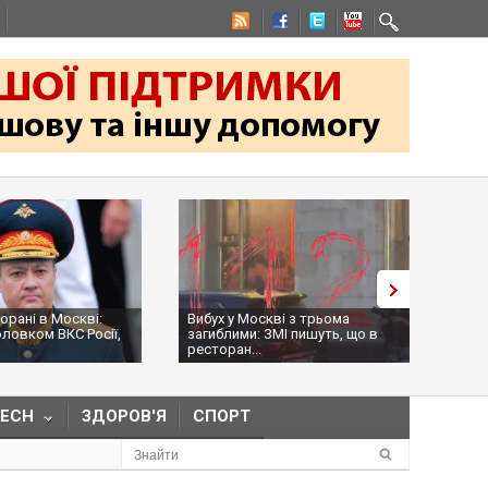
Вибух у Москві з трьома
На командира "Хартії" Іг
загиблими: ЗМІ пишуть, що в
Оболєнського сьогодні
ресторан...
намагалися...
TECH
ЗДОРОВ'Я
СПОРТ