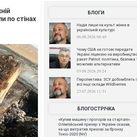
ній
БЛОГИ
и по стінах
Надія лише на культ жінки в
українській культурі
06.08.2026 08:49
Чому США не готові передати
Україні ліцензію на виробництв
ракет Patriot: політика, безпека 
можливі альтернативи
03.08.2026 20:24
Перспектива: ЗСУ добомблять і
всі інші склади Wildberries
23.07.2026 11:31
БЛОГОСТРІЧКА
«Купив машину і прогорів на стартапі».
Олімпійський призер з України сказав,
на що витратив призові за бронзу
Токіо-2020 (NV)