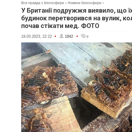
Вся правда з блогосфери
»
Новини блогосфери
»
У Британії подружжя виявило, що їх
будинок перетворився на вулик, кол
почав стікати мед. ФОТО
•
•
19.03.2023, 22:22
1842
0