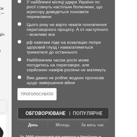
У найближчі місяці удари України по
росії стануть настільки болючими, що
ся
агресору доведеться поновити
х —
перемовини
Цього року не варто чекати поновлення
переговорного процесу. А от наступного
- можливо все
ії»
рф навпаки піде на ескалацію попри
здоровий глузд і намагатиметься
й
триматися до останнього
Найближчим часом росія може
погодитись на переговори, але
серйозних намірів росіяни не матимуть
Вже давно не роблю жодних прогнозів
щодо завершення війни
ОБГОВОРЮВАНЕ
|
ПОПУЛЯРНЕ
День
Місяць
За весь час