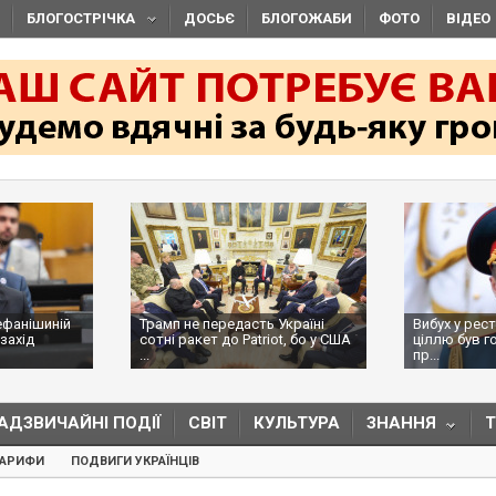
БЛОГОСТРІЧКА
ДОСЬЄ
БЛОГОЖАБИ
ФОТО
ВІДЕО
Трамп не передасть Україні
Вибух у ресторані в Москві:
сотні ракет до Patriot, бо у США
ціллю був головком ВКС Росії,
...
пр...
АДЗВИЧАЙНІ ПОДІЇ
СВІТ
КУЛЬТУРА
ЗНАННЯ
ТАРИФИ
ПОДВИГИ УКРАЇНЦІВ