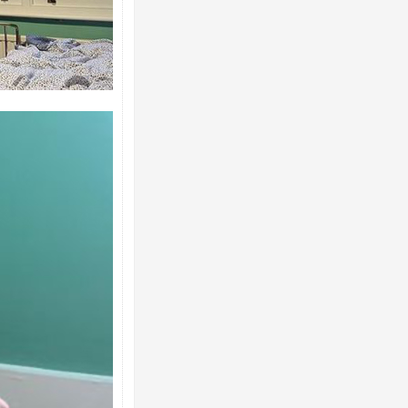
Ворог завдав комбінованого удару по
двоє поранених. Ще десятеро постра
після атаки БПЛА по ринку на Сумщині
Вже вивели на тести: Ferrari готує оно
позашляховика Purosangue. ВІДЕО