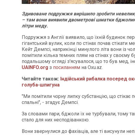
Здивоване подружжя вирішило зробити невелику 
– там вони виявили двометрові шматки бджолини
літри меду.
Подружжя з Англії виявило, що їхній будинок пе
гігантський вулик, коли по стінах почав стікати м
Кейт Демпсі, наприкінці минулого літа вони із чо
помітили кілька темних плям на стінах у своєму б
подальшому огляді з'ясувалося, що то був мед, і
UAINFO.org
з
посиланням
на Оxu.az.
Читайте також:
Індійський рибалка посеред ок
голуба-шпигуна
"Ми помітили чорну липку субстанцію, що стікає по
спальні", - згадує Демпсі.
За словами пари, бджоли їх не турбували, тому та
стало для них несподіванкою.
Вони звернулися до фахівців, але ті висунули не