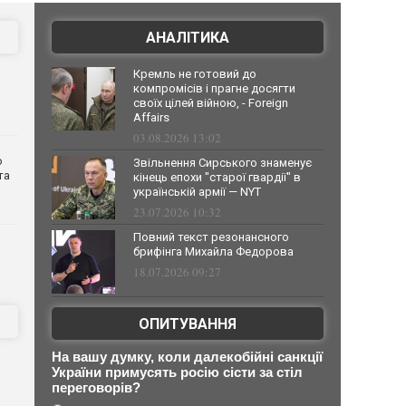
АНАЛІТИКА
Кремль не готовий до
компромісів і прагне досягти
своїх цілей війною, - Foreign
Affairs
03.08.2026 13:02
о
Звільнення Сирського знаменує
та
кінець епохи "старої гвардії" в
українській армії — NYT
23.07.2026 10:32
Повний текст резонансного
брифінга Михайла Федорова
18.07.2026 09:27
ОПИТУВАННЯ
На вашу думку, коли далекобійні санкції
України примусять росію сісти за стіл
переговорів?