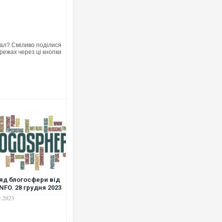
ал? Сміливо поділися
режах через ці кнопки
яд блогосфери від
NFO. 28 грудня 2023
2.2023