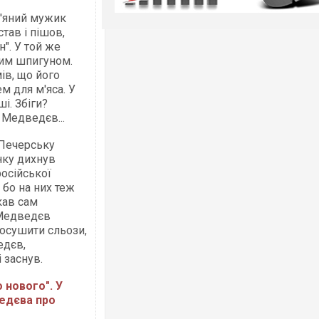
п'яний мужик
став і пішов,
". У той же
ним шпигуном.
ів, що його
м для м'яса. У
і. Збіги?
Медведєв...
-Печерську
анку дихнув
осійської
бо на них теж
кав сам
 Медведєв
 осушити сльози,
едєв,
 заснув.
о нового". У
ведєва про