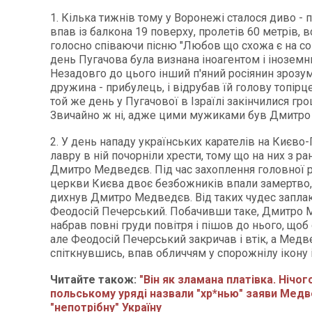
1. Кілька тижнів тому у Воронежі сталося диво - 
впав із балкона 19 поверху, пролетів 60 метрів, в
голосно співаючи пісню "Любов що схожа є на сон
день Пугачова була визнана іноагентом і інозем
Незадовго до цього інший п'яний росіянин зрозум
дружина - прибулець, і відрубав їй голову топірце
той же день у Пугачової в Ізраїлі закінчилися грош
Звичайно ж ні, адже цими мужиками був Дмитро 
2. У день нападу українських карателів на Києво
лавру в ній почорніли хрести, тому що на них з р
Дмитро Медведєв. Під час захоплення головної р
церкви Києва двоє безбожників впали замертво, 
дихнув Дмитро Медведєв. Від таких чудес запла
Феодосій Печерський. Побачивши таке, Дмитро
набрав повні груди повітря і пішов до нього, щоб
але Феодосій Печерський закричав і втік, а Медв
спіткнувшись, впав обличчям у спорожнілу ікону і
Читайте також:
"Він як зламана платівка. Нічог
польському уряді назвали "хр*нью" заяви Мед
"непотрібну" Україну