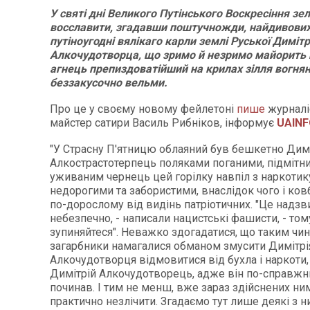
У святі дні Великого Путінського Воскресіння зе
восславити, згадавши поштучножди, найдивовиж
путіноугодні вялікаго карли землі Руської Диміт
Алкочудотворца, що зримо й незримо майорить 
агнець препиздоватійший на крилах зілля вогнян
беззакусочно вельми.
Про це у своєму новому фейлетоні
пише
журналі
майстер сатири Василь Рибніков, інформує
UAINF
"У Страсну П'ятницю облаяний був бешкетно Дим
Алкострастотерпець поляками поганими, підмітн
уживаним чернець цей горілку навпіл з наркоти
недорогими та забористими, внаслідок чого і ков
по-дорослому від видінь патріотичних. "Це надзв
небезпечно, - написали нацистські фашисти, - тому
зупиняйтеся". Неважко здогадатися, що таким чи
загарбники намагалися обманом змусити Димітрі
Алкочудотворця відмовитися від бухла і наркоти,
Димітрій Алкочудотворець, адже він по-справжн
починав. І тим не менш, вже зараз здійснених ни
практично незлічити. Згадаємо тут лише деякі з ни