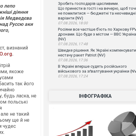
Зробить господарів щасливими.
ло лепо
Що принести в гості і на вечерю, щоб точ
ніші діяння
не помилитися — бюджетні та неочевидні
рія Медведєва
варіанти (NV)
07.08.2026, 18:00
над Руссю аки
Росіяни все частіше бʼють по Харкову FPV
ого,
дронами. Що буде з містом — ВВС Україна
(NV)
07.08.2026, 17:48
ст, визнаний
Швидке рішення. Як Україні компенсувати
O.org
.
нестачу ракет Patriot (NV)
07.08.2026, 17:36
ітрій
В Україні вперше судять російського
ими, якоже
військового за зґвалтування українки (N
07.08.2026, 17:24
кусами
басить так його
ичайно
, будь ласка, не
ІНФОГРАФІКА
ном польські
я
 але не такий
ьому ще й не
м чудес
х.