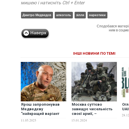
мишею і натисніть Ctrl + Enter
Дмитро Медведєв
алкоголь
зілля
наркотики
Сподобався матері
ним в соцме
ІНШІ НОВИНИ ПО ТЕМІ
Ярош запропонував
Москва суттєво
Огл
Медведєву
завищує чисельність
UAI
"найкращий варіант
своєї армії, –
28.1
пекла"
британська розвідка
11.05.2025
15.01.2024