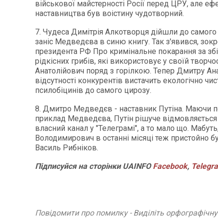
військової майстерності Росії перед ЦРУ, але еф
наставництва був воістину чудотворний.
7. Чудеса Димітрія Алкотворця дійшли до самого П
заніс Медведєва в синю книгу. Так з'явився, зокр
президента РФ Про кримінальне покарання за зб
рідкісних грибів, які використовує у своїй творч
Анатолійович поряд з горілкою. Тепер Дмитру Ан
відсутності конкурентів вистачить екологічно чис
псилобіцинів до самого цирозу.
8. Дмитро Медведєв - наставник Путіна. Маючи 
приклад Медведєва, Путін рішуче відмовляється
власний канал у "Телеграмі", а то мало що. Мабут
Володимирович в останні місяці теж пристойно бу
Василь Рибніков.
Підписуйся на сторінки UAINFO
Facebook
,
Telegr
Повідомити про помилку - Виділіть орфографічн