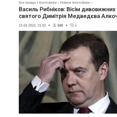
Вся правда з блогосфери
»
Новини блогосфери
»
Василь Рибніков: Вісім дивовижних
святого Димітрія Медведєва Алко
•
•
15.04.2023, 21:02
949
0