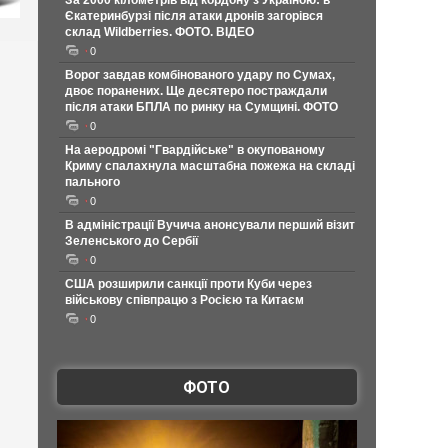
За 2000 кілометрів від кордону з Україною: в
Єкатеринбурзі після атаки дронів загорівся
склад Wildberries. ФОТО. ВІДЕО
0
Ворог завдав комбінованого удару по Сумах,
двоє поранених. Ще десятеро постраждали
після атаки БПЛА по ринку на Сумщині. ФОТО
0
На аеродромі "Гвардійське" в окупованому
Криму спалахнула масштабна пожежа на складі
пального
0
В адміністрації Вучича анонсували перший візит
Зеленського до Сербії
0
США розширили санкції проти Куби через
військову співпрацю з Росією та Китаєм
0
ФОТО