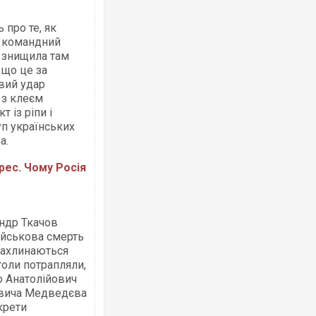
 про те, як
й командний
і знищила там
 що це за
овий удар
 з клеєм
 із ріпи і
п українських
а.
рес. Чому Росія
ндр Ткачов
Військова смерть
 захлинаються
толи потрапляли,
о Анатолійович
овича Медведєва
крети