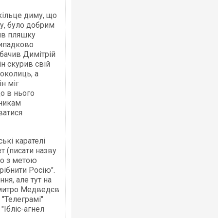
кільце диму, що
у, було добрим
ив пляшку
випадково
обачив Димітрій
н скурив свій
Ворог завдав комбінованого удару по
двоє поранених. Ще десятеро постра
околиць, а
після атаки БПЛА по ринку на Сумщині
н міг
що в нього
тникам
ватися
ські карателі
т (писати назву
но з метою
рібнити Росію".
ня, але тут на
Дмитро Медведєв
Зеленський прибув до Сербії на важли
 "Телеграмі"
перемовини
"Ібліс-агнел