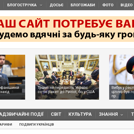
БЛОГОСТРІЧКА
ДОСЬЄ
БЛОГОЖАБИ
ФОТО
ВІДЕО
ефанішиній
Трамп не передасть Україні
Вибух у рес
захід
сотні ракет до Patriot, бо у США
ціллю був г
...
пр...
АДЗВИЧАЙНІ ПОДІЇ
СВІТ
КУЛЬТУРА
ЗНАННЯ
ТАРИФИ
ПОДВИГИ УКРАЇНЦІВ