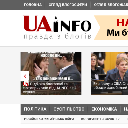
ГОЛОВНА
ОГЛЯД БЛОГОСФЕРИ
ОГЛЯД БЛОГОЖАБ
Експослу в США Ст
Підбірка блогожаб та
обрали запобіжний 
фотоприколів від UAINFO за 7
серпня
ПОЛІТИКА
СУСПІЛЬСТВО
ЕКОНОМІКА
Н
РОСІЙСЬКО-УКРАЇНСЬКА ВІЙНА
КОРОНАВІРУС COVID-19