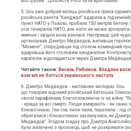
вострубив". Цілісність Росії була врятована!
5. Ось уже добрий місяць російська преса сурмить
російська ракета "Кинджал" вдарила в підземни
пункт НАТО у Львові, пробила 150 метрів бетону 
усіх генералів НАТО, але ніхто не може зрозуміти,
маячня і звідки вона взялася. Насправді цей чуд
організував Дмитро Медведєв, випивши горілки
"Момент", спорудивши під столом командний пункт
вдаривши його столовим кинджалом. Контрнасту
карателів відкладається через Дмитра Медведєв
Читайте також:
Василь Рибніков: Владлен воск
взагалі не боїться українського наступу
6. Дмитро Медведєв - наставник молодих. Ось
що говорив відомий російський батюшка Олекса
своїм парафіянам, благословляючи їх на війну: "
- краща за всі смерті. Люди вмирають - як свині
блювотиною. Їли-їли, пили-пили, перепили - під с
обригалися і блювотиною захлинулися, як Дмитр
Медведєв". Згодом згадку про Дмитра Анатолій
було вилучено з проповіді, щоб не розкривати се