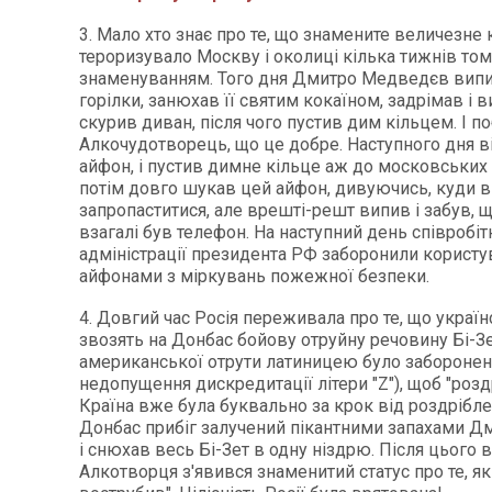
3. Мало хто знає про те, що знамените величезне 
тероризувало Москву і околиці кілька тижнів том
знаменуванням. Того дня Дмитро Медведєв вип
горілки, занюхав її святим кокаїном, задрімав і 
скурив диван, після чого пустив дим кільцем. І п
Алкочудотворець, що це добре. Наступного дня ві
айфон, і пустив димне кільце аж до московських 
потім довго шукав цей айфон, дивуючись, куди ві
запропаститися, але врешті-решт випив і забув, 
взагалі був телефон. На наступний день співробі
адміністрації президента РФ заборонили користу
айфонами з міркувань пожежної безпеки.
4. Довгий час Росія переживала про те, що україн
звозять на Донбас бойову отруйну речовину Бі-Зе
американської отрути латиницею було забороне
недопущення дискредитації літери "Z"), щоб "розд
Країна вже була буквально за крок від роздріблен
Донбас прибіг залучений пікантними запахами 
і снюхав весь Бі-Зет в одну ніздрю. Після цього в
Алкотворця з'явився знаменитий статус про те, як 