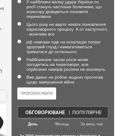
У найближчі місяці удари України по
росії стануть настільки болючими, що
но
агресору доведеться поновити
перемовини
Цього року не варто чекати поновлення
переговорного процесу. А от наступного
-
- можливо все
рф навпаки піде на ескалацію попри
здоровий глузд і намагатиметься
триматися до останнього
Найближчим часом росія може
погодитись на переговори, але
серйозних намірів росіяни не матимуть
V)
Вже давно не роблю жодних прогнозів
щодо завершення війни
ОБГОВОРЮВАНЕ
|
ПОПУЛЯРНЕ
День
Місяць
За весь час