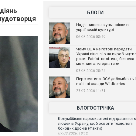
 діянь
БЛОГИ
чудотворця
Надія лише на культ жінки в
українській культурі
06.08.2026 08:49
Чому США не готові передати
Україні ліцензію на виробництв
ракет Patriot: політика, безпека 
можливі альтернативи
03.08.2026 20:24
Перспектива: ЗСУ добомблять і
всі інші склади Wildberries
23.07.2026 11:31
БЛОГОСТРІЧКА
Колумбійські наркокартелі відправляють
людей в Україну, щоб освоїти технології
бойових дронів (Факти)
07.08.2026, 18:12