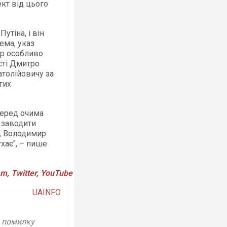
ект від цього
утіна, і він
ема, указ
ір особливо
ості Дмитро
атолійовичу за
тих
перед очима
 заводити
ь, Володимир
хає", – пише
am
,
Twitter
,
YouTube
UAINFO
у помилку