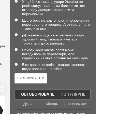
У найближчі місяці удари України по
д
росії стануть настільки болючими, що
агресору доведеться поновити
перемовини
Цього року не варто чекати поновлення
переговорного процесу. А от наступного
- можливо все
рф навпаки піде на ескалацію попри
здоровий глузд і намагатиметься
триматися до останнього
рої
Найближчим часом росія може
погодитись на переговори, але
серйозних намірів росіяни не матимуть
ли
Вже давно не роблю жодних прогнозів
щодо завершення війни
ОБГОВОРЮВАНЕ
|
ПОПУЛЯРНЕ
День
Місяць
За весь час