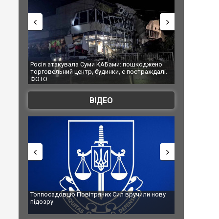
ми КАБами: пошкоджено
Українські надзвичайники врятували козуле
 будинки, є постраждалі.
під час ліквідації масштабної лісової пожежі
Франції
ВІДЕО
ряних Сил вручили нову
Сили оборони уразили Ярославський НПЗ:
губернатор регіону заявив про наймасштаб
атаку. ВІДЕО