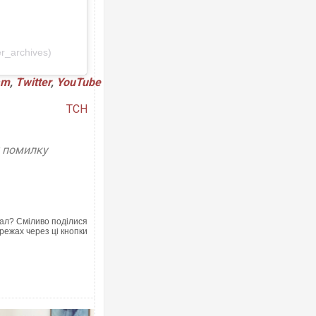
er_archives)
am
,
Twitter
,
YouTube
Росія атакувала Су
торговельний центр,
ТСН
ФОТО
у помилку
ал? Сміливо поділися
режах через ці кнопки
Топпосадовцю Повіт
підозру