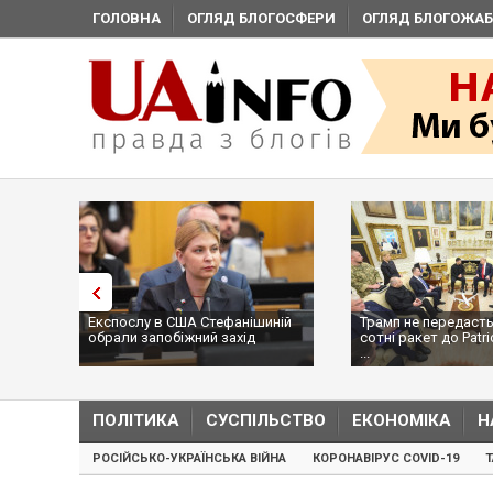
ГОЛОВНА
ОГЛЯД БЛОГОСФЕРИ
ОГЛЯД БЛОГОЖАБ
Експослу в США Стефанішиній
Трамп не передасть
обрали запобіжний захід
сотні ракет до Patri
...
ПОЛІТИКА
СУСПІЛЬСТВО
ЕКОНОМІКА
Н
РОСІЙСЬКО-УКРАЇНСЬКА ВІЙНА
КОРОНАВІРУС COVID-19