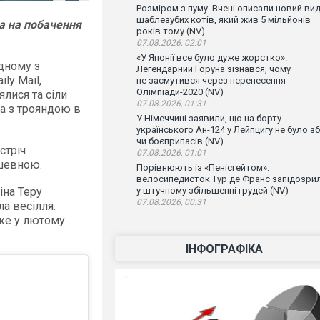
Розміром з пуму. Вчені описали новий ви
шаблезубих котів, який жив 5 мільйонів
а на побачення
років тому (NV)
07.08.2026, 02:01
«У Японії все було дуже жорстко».
одному з
Легендарний Горуна зізнався, чому
ly Mail,
не засмутився через перенесення
Олімпіади-2020 (NV)
ялися та сіли
07.08.2026, 01:31
ла з трояндою в
У Німеччині заявили, що на борту
українського Ан-124 у Лейпцигу не було зб
чи боєприпасів (NV)
стріч
07.08.2026, 01:01
шевною.
Порівнюють із «Пенісгейтом»:
велосипедисток Тур де Франс запідозри
іна Теру
у штучному збільшенні грудей (NV)
07.08.2026, 00:31
ла весілля.
же у лютому
ІНФОГРАФІКА