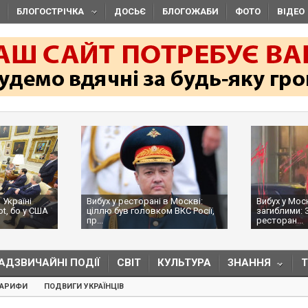
БЛОГОСТРІЧКА
ДОСЬЄ
БЛОГОЖАБИ
ФОТО
ВІДЕО
 Україні
Вибух у ресторані в Москві:
Вибух у Мос
ot, бо у США
ціллю був головком ВКС Росії,
загиблими: 
пр...
ресторан...
АДЗВИЧАЙНІ ПОДІЇ
СВІТ
КУЛЬТУРА
ЗНАННЯ
ТАРИФИ
ПОДВИГИ УКРАЇНЦІВ