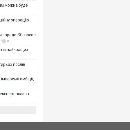
рям можна буде
ційну операцію
и заради ЄС: посол
0
н із найкращих
тирьох послів
імперські амбіції,
 експерт вказав