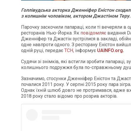
Голлівудська акторка Дженніфер Еністон сходил
з колишнім чоловіком, актором Джастіном Теру.
Парочку заскочили папараці, коли ті вечеряли в 
ресторанів Нью-Йорка. Як
повідомляє
видання Dai
Дженніфер та Джастін зустрілися в закладі, обійн
одне навпроти одного. З ресторану Еністон вийш
одній руці, передає
ТСН
, інформує
UAINFO.org
.
Судячи зі знімків, які встигли зробити папараці, зу
колишнього подружжя була по-справжньому ду
Зазначимо, стосунки Дженніфер Еністон та Джаст
почалися 2011 року. У серпні 2015 року пара зігра
Однак їхній шлюб довго не протримався, адже в
2018 року стало відомо про розрив акторів.