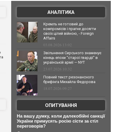
АНАЛІТИКА
Кремль не готовий до
компромісів і прагне досягти
своїх цілей війною, - Foreign
Affairs
03.08.2026 13:02
о
Звільнення Сирського знаменує
та
кінець епохи "старої гвардії" в
українській армії — NYT
23.07.2026 10:32
Повний текст резонансного
брифінга Михайла Федорова
18.07.2026 09:27
ОПИТУВАННЯ
На вашу думку, коли далекобійні санкції
України примусять росію сісти за стіл
переговорів?