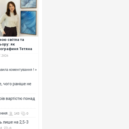
ою світла та
ьору: як
ографиня Тетяна
дійчук говорить з
7.2026
дачами та світом
вила коментування ! »
, чого раніше не
рів вартістю понад
ення
143
0
ь лише на 2,5-3
41
0