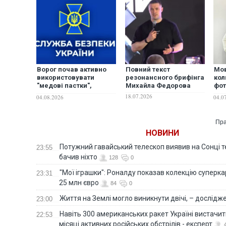
Ворог почав активно
Повний текст
Мов
використовувати
резонансного брифінга
кол
"медові пастки",
Михайла Федорова
фот
намагаючись убити
Гор
18.07.2026
04.08.2026
04.0
українських
гля
військових, – СБУ
Пра
НОВИНИ
Потужний гавайський телескоп виявив на Сонці те
23:55
бачив ніхто
128
0
"Мої іграшки": Роналду показав колекцію суперка
23:31
25 млн євро
84
0
Життя на Землі могло виникнути двічі, – дослідж
23:00
Навіть 300 американських ракет Україні вистачит
22:53
місяці активних російських обстрілів - експерт