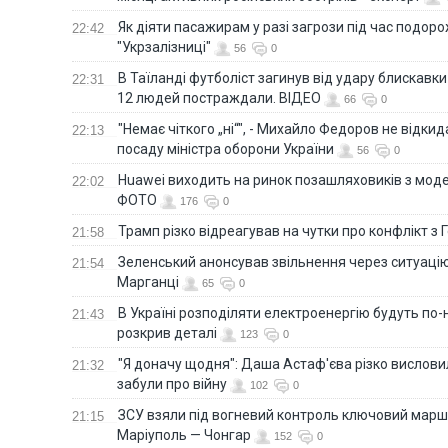
Як діяти пасажирам у разі загрози під час подорож
22:42
"Укрзалізниці"
56
0
В Таїланді футболіст загинув від удару блискавки
22:31
12 людей постраждали. ВІДЕО
66
0
"Немає чіткого „ні“", - Михайло Федоров не відки
22:13
посаду міністра оборони України
56
0
Huawei виходить на ринок позашляховиків з моде
22:02
ФОТО
176
0
Трамп різко відреагував на чутки про конфлікт з 
21:58
Зеленський анонсував звільнення через ситуацію
21:54
Марганці
65
0
В Україні розподіляти електроенергію будуть по
21:43
розкрив деталі
123
0
"Я доначу щодня": Даша Астаф'єва різко висловила
21:32
забули про війну
102
0
ЗСУ взяли під вогневий контроль ключовий марш
21:15
Маріуполь — Чонгар
152
0