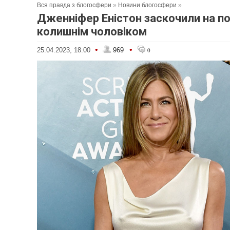
Вся правда з блогосфери
»
Новини блогосфери
»
Дженніфер Еністон заскочили на по
колишнім чоловіком
•
•
25.04.2023, 18:00
969
0