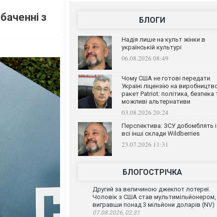
баченні з
БЛОГИ
Надія лише на культ жінки в
українській культурі
06.08.2026 08:49
Чому США не готові передати
Україні ліцензію на виробництв
ракет Patriot: політика, безпека 
можливі альтернативи
03.08.2026 20:24
Перспектива: ЗСУ добомблять і
всі інші склади Wildberries
23.07.2026 11:31
БЛОГОСТРІЧКА
Другий за величиною джекпот лотереї.
Чоловік з США став мультимільйонером,
вигравши понад 3 мільйони доларів (NV)
07.08.2026, 02:31