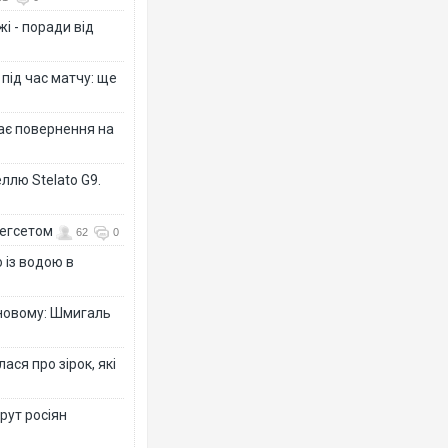
і - поради від
 під час матчу: ще
дає повернення на
ллю Stelato G9.
Гегсетом
62
0
 із водою в
-новому: Шмигаль
ся про зірок, які
рут росіян