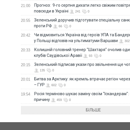
Прогноз: 9-го серпня дихати легко свіжим повіт
21:00
повсюди в Україні
241
0
Зеленський доручив підготувати спеціальну санк
20:55
проти РФ
66
0
Чи відмовиться Україна від героїв УПА та Бандер
20:42
у Польщі відповів на ультиматуми Варшави
302
Колишній головний тренер "Шахтаря" очолив оди
20:33
клубів Саудівської Аравії
93
0
Зеленський підписав укази про звільнення ще чо
20:15
135
0
Битва за Арктику: як кремль втрачає регіон через 
20:01
– ГУР
602
0
Росія терміново шукає заміну своїм "Іскандерам":
19:54
причину
459
0
БІЛЬШЕ