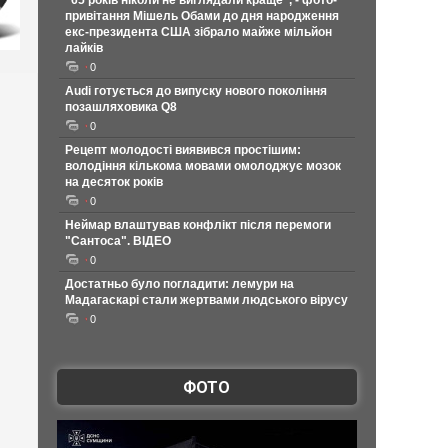
"65 років ніколи не виглядали краще", - фото-
привітання Мішель Обами до дня народження
екс-президента США зібрало майже мільйон
лайків
0
Audi готується до випуску нового покоління
позашляховика Q8
0
Рецепт молодості виявився простішим:
володіння кількома мовами омолоджує мозок
на десяток років
0
Неймар влаштував конфлікт після перемоги
"Сантоса". ВІДЕО
0
Достатньо було погладити: лемури на
Мадагаскарі стали жертвами людського вірусу
0
ФОТО