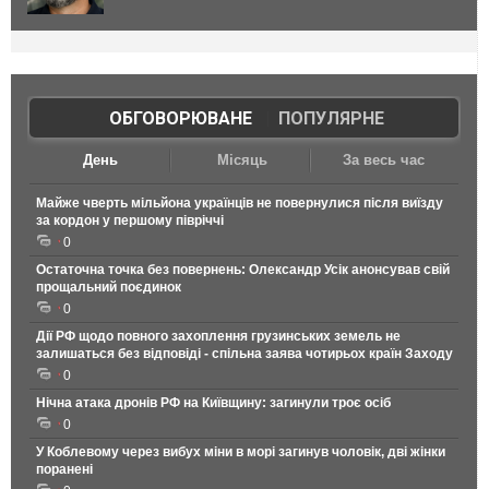
ОБГОВОРЮВАНЕ
|
ПОПУЛЯРНЕ
День
Місяць
За весь час
Майже чверть мільйона українців не повернулися після виїзду
за кордон у першому півріччі
0
Остаточна точка без повернень: Олександр Усік анонсував свій
прощальний поєдинок
0
Дії РФ щодо повного захоплення грузинських земель не
залишаться без відповіді - спільна заява чотирьох країн Заходу
0
Нічна атака дронів РФ на Київщину: загинули троє осіб
0
У Коблевому через вибух міни в морі загинув чоловік, дві жінки
поранені