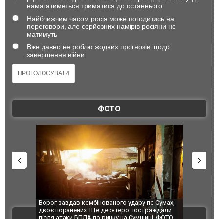
намагатиметься триматися до останнього
Найближчим часом росія може погодитись на
переговори, але серйозних намірів росіяни не
матимуть
Вже давно не роблю жодних прогнозів щодо
завершення війни
ФОТО
Ворог завдав комбінованого удару по Сумах,
За 2000 кілом
двоє поранених. Ще десятеро постраждали
Єкатеринбурз
ВІДЕО
після атаки БПЛА по ринку на Сумщині. ФОТО
склад Wildber