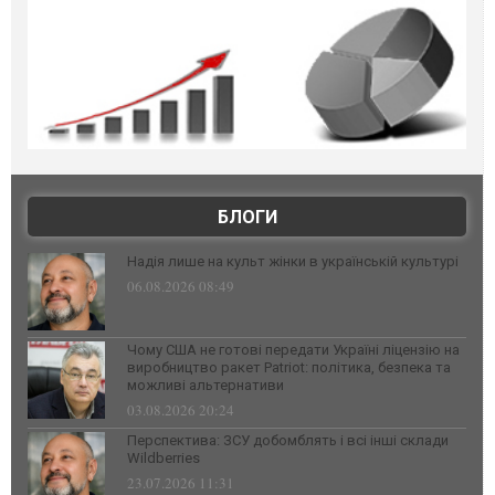
БЛОГИ
Надія лише на культ жінки в українській культурі
06.08.2026 08:49
Чому США не готові передати Україні ліцензію на
виробництво ракет Patriot: політика, безпека та
можливі альтернативи
03.08.2026 20:24
Перспектива: ЗСУ добомблять і всі інші склади
Wildberries
23.07.2026 11:31