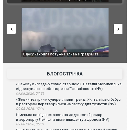
Одесу накрила потужна злива з градом та
Вже вивели на
ураганним вітром
позашляхови
БЛОГОСТРІЧКА
«Наживу виглядаю точно старшою». Наталія Могилевська
відреагувала на обговорення її зовнішності (NV)
09.08.2026, 07:31
«Живий театр» чи суперечливий тренд:. Як італійські бабусі
в ресторані перетворилися на пастку для туристів (NV)
09.08.2026, 07:01
Німецька поліція встановила додатковий радар
в аеропорту Лейпцига після інциденту з дроном (NV)
09.08.2026, 06:31