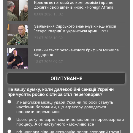
Кремль не готовий до компромісів і прагне
досягти своїх цілей війною, - Foreign Affairs
03.08.2026 13:02
Звільнення Сирського знаменує кінець епохи
"старої гвардії" в українській армії — NYT
23.07.2026 10:32
Повний текст резонансного брифінга Михайла
Федорова
18.07.2026 09:27
ОПИТУВАННЯ
На вашу думку, коли далекобійні санкції України
примусять росію сісти за стіл переговорів?
У найближчі місяці удари України по росії стануть
настільки болючими, що агресору доведеться
поновити перемовини
Цього року не варто чекати поновлення переговорного
процесу. А от наступного - можливо все
рф навпаки піде на ескалацію попри здоровий глузд і