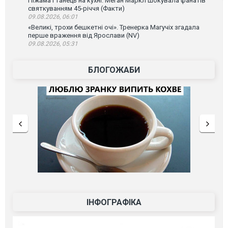
Піжама і танець на кухні: Меган Маркл шокувала фанатів
святкуванням 45-річчя (Факти)
09.08.2026, 06:01
«Великі, трохи бешкетні очі». Тренерка Магучіх згадала
перше враження від Ярослави (NV)
09.08.2026, 05:31
БЛОГОЖАБИ
ІНФОГРАФІКА