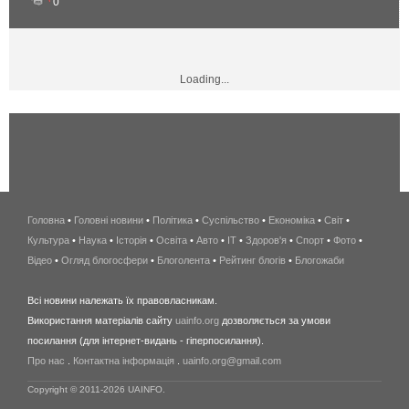
0
Loading...
Головна
•
Головні новини
•
Політика
•
Суспільство
•
Економіка
беспроводной
•
Світ
•
Культура
•
Наука
•
Історія
•
Освіта
•
Авто
•
IT
•
Здоров'я
интернет
•
Спорт
•
Фото
•
Відео
•
Огляд блогосфери
•
Блоголента
•
Рейтинг блогів
киев
•
Блогожаби
и
Всі новини належать їх правовласникам.
область
Використання матеріалів сайту
uainfo.org
дозволяється за умови
wimax
посилання (для інтернет-видань - гіперпосилання).
интернет
Про нас
.
Контактна інформація
.
uainfo.org@gmail.com
в
киеве
Copyright © 2011-2026 UAINFO.
и