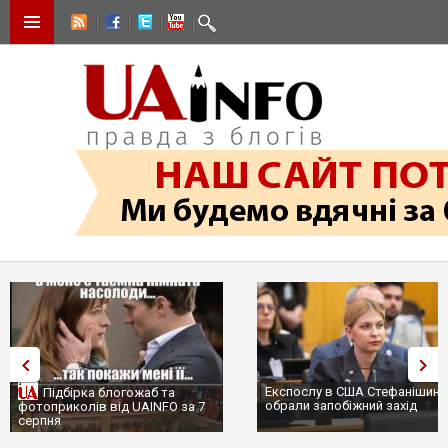
Експослу в США Стефанішині
Підбірка блогожаб та
обрали запобіжний захід
фотоприколів від UAINFO за 7
серпня