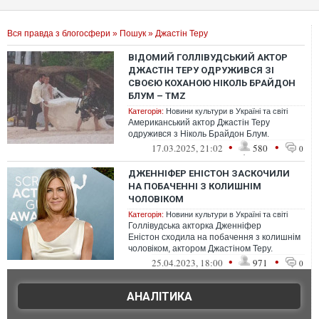
Вся правда з блогосфери
»
Пошук
» Джастін Теру
ВІДОМИЙ ГОЛЛІВУДСЬКИЙ АКТОР
ДЖАСТІН ТЕРУ ОДРУЖИВСЯ ЗІ
СВОЄЮ КОХАНОЮ НІКОЛЬ БРАЙДОН
БЛУМ – TMZ
Категорія:
Новини культури в Україні та світі
Американський актор Джастін Теру
одружився з Ніколь Брайдон Блум.
•
•
17.03.2025, 21:02
580
0
ДЖЕННІФЕР ЕНІСТОН ЗАСКОЧИЛИ
НА ПОБАЧЕННІ З КОЛИШНІМ
ЧОЛОВІКОМ
Категорія:
Новини культури в Україні та світі
Голлівудська акторка Дженніфер
Еністон сходила на побачення з колишнім
чоловіком, актором Джастіном Теру.
•
•
25.04.2023, 18:00
971
0
АНАЛІТИКА