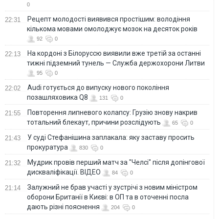
0
Рецепт молодості виявився простішим: володіння
22:31
кількома мовами омолоджує мозок на десяток років
92
0
На кордоні з Білоруссю виявили вже третій за останні
22:13
тижні підземний тунель — Служба держохорони Литви
95
0
Audi готується до випуску нового покоління
22:02
позашляховика Q8
131
0
Повторення липневого колапсу: Грузію знову накрив
21:55
тотальний блекаут, причини розслідують
65
0
У суді Стефанішина заплакала: яку заставу просить
21:43
прокуратура
830
0
Мудрик провів перший матч за "Челсі" після допінгової
21:32
дискваліфікації. ВІДЕО
84
0
Залужний не брав участі у зустрічі з новим міністром
21:14
оборони Британії в Києві: в ОП та в оточенні посла
дають різні пояснення
204
0