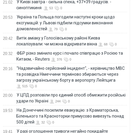
У Києві завтра - сильна спека, +37+39 градусів. -
21:02
синоптикиня
53
0
Україна та Польща погодили наступні кроки щодо
20:53
ексгумацій: у Львові підбили підсумки виконання
домовленостей
79
0
Витік аміаку у Голосіївському районі Києва
20:42
локалізували: чи можна відкривати вікна
68
0
ФБР різко змінило курс і почало співпрацю з Росією та
20:32
Китаєм, - Reuters
376
0
"Надзвичайно серйозний інцидент", - керівництво МВС
20:16
та розвідка Німеччини терміново збираються через
загрозу українському борту в аеропорту Лейпцига
515
0
У ЦПД розповіли про єдиний спосіб обмежити російські
20:00
удари по Україні
244
0
На Донеччині посилили евакуацію: з Краматорська,
19:53
Біленького та Красноторки примусово вивезуть понад
500 дітей
32
0
У разі оголошення тривоги негайно покидайте
19:41