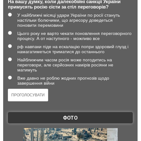
На вашу думку, коли далекобійні санкції України
примусять росію сісти за стіл переговорів?
У найближчі місяці удари України по росії стануть
настільки болючими, що агресору доведеться
поновити перемовини
Цього року не варто чекати поновлення переговорного
процесу. А от наступного - можливо все
рф навпаки піде на ескалацію попри здоровий глузд і
намагатиметься триматися до останнього
Найближчим часом росія може погодитись на
переговори, але серйозних намірів росіяни не
матимуть
Вже давно не роблю жодних прогнозів щодо
завершення війни
ФОТО