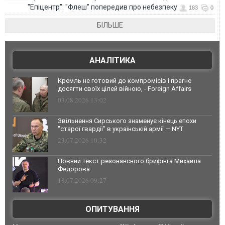
"Епіцентр": "Флеш" попередив про небезпеку
183
0
БІЛЬШЕ
АНАЛІТИКА
Кремль не готовий до компромісів і прагне
досягти своїх цілей війною, - Foreign Affairs
03.08.2026 13:02
Звільнення Сирського знаменує кінець епохи
"старої гвардії" в українській армії — NYT
23.07.2026 10:32
Повний текст резонансного брифінга Михайла
Федорова
18.07.2026 09:27
ОПИТУВАННЯ