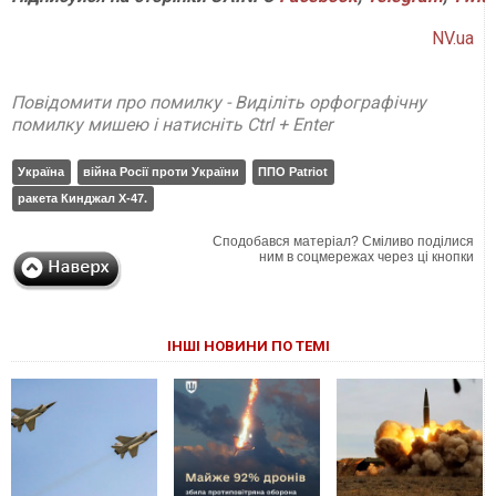
NV.ua
Повідомити про помилку - Виділіть орфографічну
помилку мишею і натисніть Ctrl + Enter
Україна
війна Росії проти України
ППО Patriot
ракета Кинджал Х-47.
Сподобався матеріал? Сміливо поділися
ним в соцмережах через ці кнопки
ІНШІ НОВИНИ ПО ТЕМІ