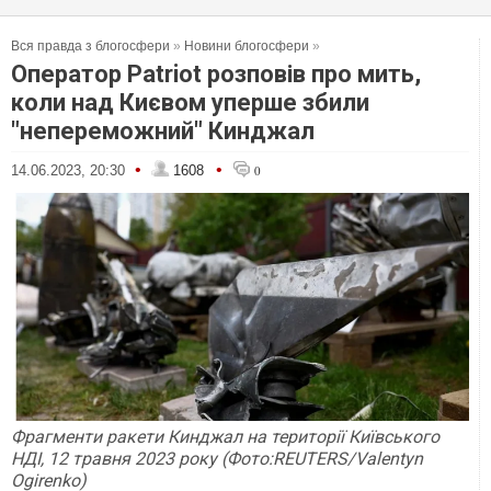
Вся правда з блогосфери
»
Новини блогосфери
»
Оператор Patriot розповів про мить,
коли над Києвом уперше збили
"непереможний" Кинджал
•
•
14.06.2023, 20:30
1608
0
Фрагменти ракети Кинджал на території Київського
НДІ, 12 травня 2023 року (Фото:REUTERS/Valentyn
Ogirenko)