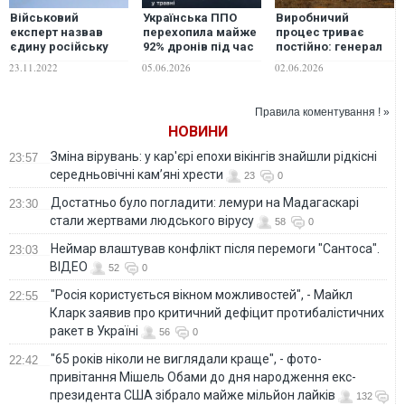
Військовий
Українська ППО
Виробничий
експерт назвав
перехопила майже
процес триває
єдину російську
92% дронів під час
постійно: генерал
ракету, яку ще не
масованих атак у
армії повідомив,
23.11.2022
05.06.2026
02.06.2026
спивала ППО
травні, -
скільки ракет в
України
Міноборони
Росії залишилось
після масованого
Правила коментування ! »
удару
НОВИНИ
Зміна вірувань: у кар'єрі епохи вікінгів знайшли рідкісні
23:57
середньовічні кам’яні хрести
23
0
Достатньо було погладити: лемури на Мадагаскарі
23:30
стали жертвами людського вірусу
58
0
Неймар влаштував конфлікт після перемоги "Сантоса".
23:03
ВІДЕО
52
0
"Росія користується вікном можливостей", - Майкл
22:55
Кларк заявив про критичний дефіцит протибалістичних
ракет в Україні
56
0
"65 років ніколи не виглядали краще", - фото-
22:42
привітання Мішель Обами до дня народження екс-
президента США зібрало майже мільйон лайків
132