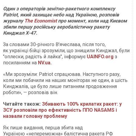
Один з операторів зенітно-ракетного комплексу
Patriot, який захищає небо над Україною, розповів
журналу
The Economist
про момент, коли над Києвом
збили першу російську аеробалістичну ракету
Кинджал Х-47.
За словами 30-річного В’ячеслава, після того,
як українці бійці зрозуміли, що знищили Кинджал, були
"оплески, радість й лайка", інформує
UAINFO.org
з
посиланням на
NV.ua
.
«Ми зрозуміли: Patriot спрацював. Наступного разу,
коли ми побачили на наших моніторах не один, а шість
Кинджалів, це було лише питанням продовження
роботи», — розповів він.
Читайте також:
Збивають 100% крилатих ракет: у
ЗСУ розповіли про ефективність ППО NASAMS і
назвали головну проблему
Як пише видання, перша збита над
Україною «непереможна» балістична ракета РФ