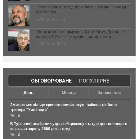
Перспектива: ЗСУ добомблять і всі інші склади
Wildberries
23.07.2026 11:31
“Нова кров” чи вимушений хід? Чому Драпатий
очолив ЗСУ на піку суспільних протестів
22.07.2026 20:36
ОБГОВОРЮВАНЕ
|
ПОПУЛЯРНЕ
День
Місяць
За весь час
Змикається кільце кровожерливих акул: вийшов трейлер
трилера "Хижі води"
0
В Туреччині знайшли чудово збережену статую довговолосого
юнака, створену 2500 років тому
0