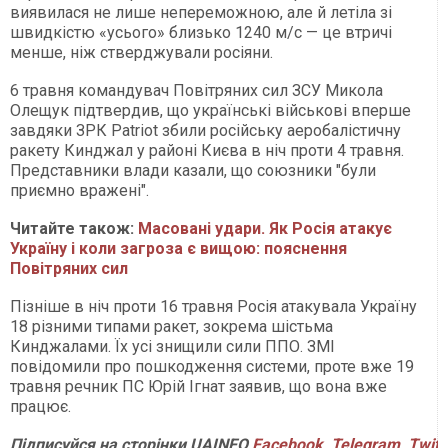
виявилася не лише непереможною, але й летіла зі
швидкістю «усього» близько 1240 м/c — це втричі
менше, ніж стверджували росіяни.
6 травня командувач Повітряних сил ЗСУ Микола
Олещук підтвердив, що українські військові вперше
завдяки ЗРК Patriot збили російську аеробалістичну
ракету Кинджал у районі Києва в ніч проти 4 травня.
Представники влади казали, що союзники "були
приємно вражені".
Читайте також:
Масовані удари. Як Росія атакує
Україну і коли загроза є вищою: пояснення
Повітряних сил
Пізніше в ніч проти 16 травня Росія атакувала Україну
18 різними типами ракет, зокрема шістьма
Кинджалами. Їх усі знищили сили ППО. ЗМІ
повідомили про пошкодження системи, проте вже 19
травня речник ПС Юрій Ігнат заявив, що вона вже
працює.
Підписуйся на сторінки UAINFO
Facebook
,
Telegram
,
Twitt