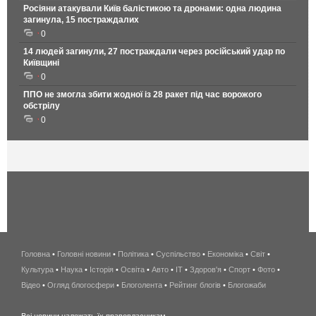
Росіяни атакували Київ балістикою та дронами: одна людина
загинула, 15 постраждалих
0
14 людей загинули, 27 постраждали через російський удар по
Київщині
0
ППО не змогла збити жодної із 28 ракет під час ворожого
обстрілу
0
Головна
•
Головні новини
•
Політика
•
Суспільство
•
Економіка
беспроводной
•
Світ
•
Культура
•
Наука
•
Історія
•
Освіта
•
Авто
•
IT
•
Здоров'я
интернет
•
Спорт
•
Фото
•
Відео
•
Огляд блогосфери
•
Блоголента
•
Рейтинг блогів
киев
•
Блогожаби
и