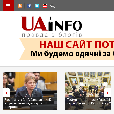
Експослу в США Стефанішиній
Трамп не передасть Україні
вручили нову підозру та
сотні ракет до Patriot, бо у С
обирають...
...