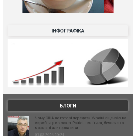
ІНФОГРАФІКА
БЛОГИ
Чому США не готові передати Україні ліцензію на
виробництво ракет Patriot: політика, безпека та
можливі альтернативи
03.08.2026 20:24