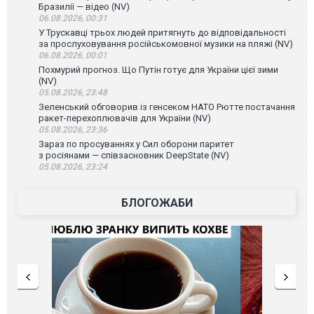
Бразилії — відео (NV)
06.08.2026, 00:31
У Трускавці трьох людей притягнуть до відповідальності
за прослуховування російськомовної музики на пляжі (NV)
06.08.2026, 00:01
Похмурий прогноз. Що Путін готує для України цієї зими
(NV)
05.08.2026, 23:48
Зеленський обговорив із генсеком НАТО Рютте постачання
ракет-перехоплювачів для України (NV)
05.08.2026, 23:36
Зараз по просуваннях у Сил оборони паритет
з росіянами — співзасновник DeepState (NV)
05.08.2026, 23:24
БЛОГОЖАБИ