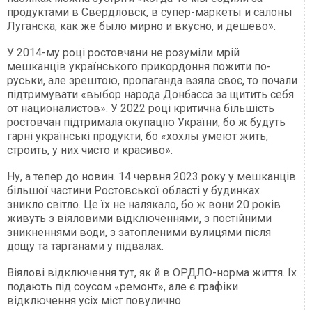
продуктами в Свердловск, в супер-маркеты и салоны
Луганска, как же было мирно и вкусно, и дешево».
У 2014-му році ростовчани не розуміли мрій
мешканців українського прикордоння пожити по-
руськи, але зрештою, пропаганда взяла своє, то почали
підтримувати «выбор народа Донбасса за щитить себя
от националистов». У 2022 році критична більшість
ростовчан підтримала окупацію України, бо ж будуть
гарні українські продукти, бо «хохлы умеют жить,
строить, у них чисто и красиво».
Ну, а тепер до новин. 14 червня 2023 року у мешканців
більшої частини Ростовської області у будинках
зникло світло. Це їх не налякало, бо ж вони 20 років
живуть з віяловими відключеннями, з постійними
зникненнями води, з затопленими вулицями після
дощу та тарганами у підвалах.
Віялові відключення тут, як й в ОРДЛО-норма життя. Їх
подають під соусом «ремонт», але є графіки
відключення усіх міст повулично.