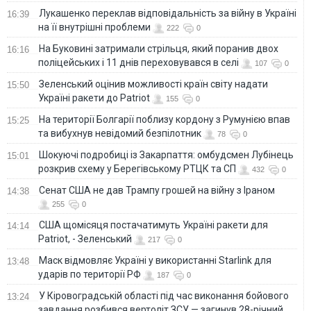
Лукашенко переклав відповідальність за війну в Україні
16:39
на її внутрішні проблеми
222
0
На Буковині затримали стрільця, який поранив двох
16:16
поліцейських і 11 днів переховувався в селі
107
0
Зеленський оцінив можливості країн світу надати
15:50
Україні ракети до Patriot
155
0
На території Болгарії поблизу кордону з Румунією впав
15:25
та вибухнув невідомий безпілотник
78
0
Шокуючі подробиці із Закарпаття: омбудсмен Лубінець
15:01
розкрив схему у Берегівському РТЦК та СП
432
0
Сенат США не дав Трампу грошей на війну з Іраном
14:38
255
0
США щомісяця постачатимуть Україні ракети для
14:14
Patriot, - Зеленський
217
0
Маск відмовляє Україні у використанні Starlink для
13:48
ударів по території РФ
187
0
У Кіровоградській області під час виконання бойового
13:24
завдання розбився вертоліт ЗСУ — загинув 28-річний