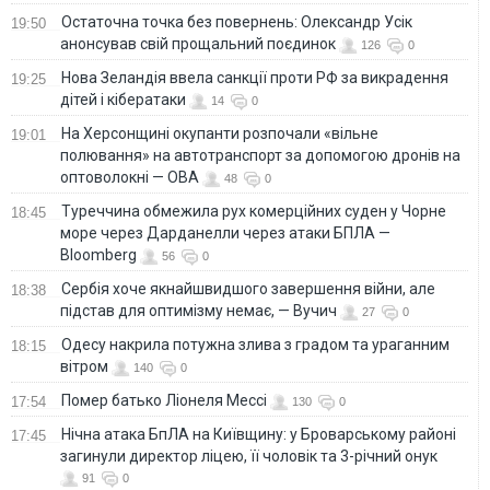
Остаточна точка без повернень: Олександр Усік
19:50
анонсував свій прощальний поєдинок
126
0
Нова Зеландія ввела санкції проти РФ за викрадення
19:25
дітей і кібератаки
14
0
На Херсонщині окупанти розпочали «вільне
19:01
полювання» на автотранспорт за допомогою дронів на
оптоволокні — ОВА
48
0
Туреччина обмежила рух комерційних суден у Чорне
18:45
море через Дарданелли через атаки БПЛА —
Bloomberg
56
0
Сербія хоче якнайшвидшого завершення війни, але
18:38
підстав для оптимізму немає, — Вучич
27
0
Одесу накрила потужна злива з градом та ураганним
18:15
вітром
140
0
Помер батько Ліонеля Мессі
17:54
130
0
Нічна атака БпЛА на Київщину: у Броварському районі
17:45
загинули директор ліцею, її чоловік та 3-річний онук
91
0