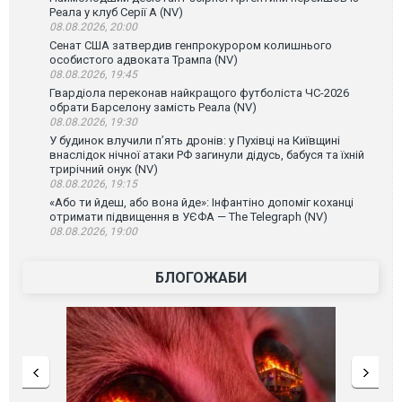
Реала у клуб Серії А (NV)
08.08.2026, 20:00
Сенат США затвердив генпрокурором колишнього
особистого адвоката Трампа (NV)
08.08.2026, 19:45
Гвардіола переконав найкращого футболіста ЧС-2026
обрати Барселону замість Реала (NV)
08.08.2026, 19:30
У будинок влучили п’ять дронів: у Пухівці на Київщині
внаслідок нічної атаки РФ загинули дідусь, бабуся та їхній
трирічний онук (NV)
08.08.2026, 19:15
«Або ти йдеш, або вона йде»: Інфантіно допоміг коханці
отримати підвищення в УЄФА — The Telegraph (NV)
08.08.2026, 19:00
БЛОГОЖАБИ