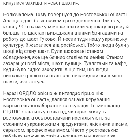
кинулися захищати «свої шахти».
Болюча тема. Тому повернуся до Ростовської області.
Але ще одне, бо ж почала про відношення. Так ось,
коли у 90-ті в нас у місті не платили зарплату по року й
більше, то шахтарі виїжджали цілими бригадами на
роботу до шахт Гуково. Й несли туди нашу українську
культуру, й жахалися від російської. Тобто люди були у
шоці від стану шахт. Були шоковані станом
обладнання, яке ще бачило сталіна та леніна. Станом
захаращеності міста, шахт, вулиць. Туалетами та кафе,
куди було гидко заходити. А ще тим, що люди
пишалися росією взагалі, але ненавиділи своє місто,
шахти, взагалі усе.
Наразі ОРДЛО звісно ж виглядає гірше ніж
Ростовська область, далися ознаки керування
маргиналів-колаборантів та окупація. То мешканці
ОРДЛО ставлять у приклад, як гарно живуть
ростовчани, а ось ростовчани ностальгують за
смачними українськими продуктами, якісними ліками,
сервісом, професіоналізмом. Часто у ростовських
пабліках можна зустріти «когда-то мы ездили за