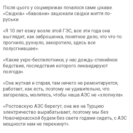
Після цього у соцмережах почалося саме цікаве.
«Свідків» «бавовни» зацюкали свідки життя по-
руськи.
«Я 10 лет езжу возле этой ГЭС, все эти года она
выглядит, как заброшенка, понятное дело, что что-то
прогнило, рухнуло, закоротило, здесь все
полусгнившее».
«Какие укро-беспилотники, у нас дождь-стихийное
бедствие, последствия которого ликвидируют
полгода».
«Она жуткая и старая, там ничего не ремонтируется,
работает, как есть, поэтому не удивительно, что
загорелась, молитесь, чтобы наша АЭС не «хлопнула».
«Ростовскую АЭС берегут, она же на Турцию
электричество вырабатывает, поэтому мы без
Новочеркасской будем без света годами сидеть, с АЭС
мощности нам не перекинут».