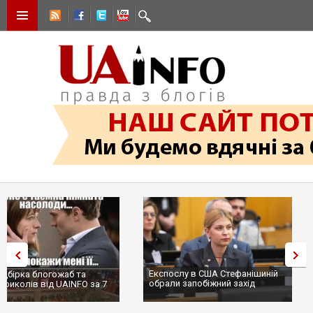
Експослу в США Стефанішиній
Трамп не передасть Україні
обрали запобіжний захід
сотні ракет до Patriot, бо у С
...