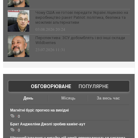
Чому США не готові передати Україні ліцензію на
виробництво ракет Patriot: політика, безпека та
можливі альтернативи
03.08.2026 20:24
Перспектива: ЗСУ добомблять і всі інші склади
Wildberries
23.07.2026 11:31
ОБГОВОРЮВАНЕ
|
ПОПУЛЯРНЕ
День
Місяць
За весь час
Магнітні бурі: прогноз на вихідні
0
Брат Анджеліни Джолі зробив камінг-аут
0