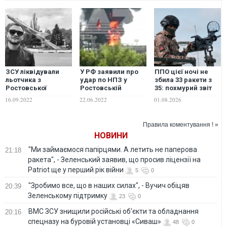
ЗСУ ліквідували
У РФ заявили про
ППО цієї ночі не
льотчика з
удар по НПЗ у
збила 33 ракети з
Ростовської
Ростовській
35: похмурий звіт
області РФ на
області, який
Повітряних сил
16.09.2022
22.06.2022
01.08.2026
прізвище Долбік:
належав раніше
Су-25 був збитий на
сім'ї Медведчука.
сході. ФОТО
ВІДЕО
Правила коментування ! »
НОВИНИ
"Ми займаємося папірцями. А летить не паперова
21:18
ракета", - Зеленський заявив, що просив ліцензії на
Patriot ще у перший рік війни
5
0
"Зробимо все, що в наших силах", - Вучич обіцяв
20:39
Зеленському підтримку
23
0
ВМС ЗСУ знищили російські об'єкти та обладнання
20:16
спецназу на буровій установці «Сиваш»
48
0