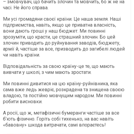
– змовчувач, що бачить злочин та мовчить, бо ж не на
часі. Не його справа.
Ми усі громадяни своєї країни. Це наша земля. Наші
підприємства, навіть, якщо це приватна власність,
вони дають гроші у наш бюджет. Ми повинні
зрозуміти, що красти, це страшний злочин. Бо цей
злочин приводить до руйнування заводів, бюджету,
армії й, частіше за все, призводить до загибелі людей
чи навіть країни.
Відповідальність за свою країну-це те, що мають
вивчати у школі, з чим мають зростати.
Ми повинні дивитися на цю країну-руйнівника, яка
сама вже ледь жевріє, розкрадена та знищена своєю
владою, та постійно мовчущим народом. Ми повинні
робити висновки.
А росії, що ж, метафізичні бумеранги частіше за все
б’ють фізично. Горіть собі тихенько, на вас навіть
«бавовну» шкода витрачати, самі впораєтесь!