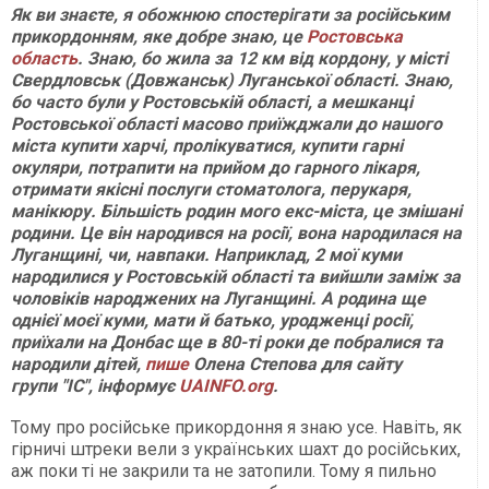
Як ви знаєте, я обожнюю спостерігати за російським
прикордонням, яке добре знаю, це
Ростовська
область
. Знаю, бо жила за 12 км від кордону, у місті
Свердловськ (Довжанськ) Луганської області. Знаю,
бо часто були у Ростовській області, а мешканці
Ростовської області масово приїжджали до нашого
міста купити харчі, пролікуватися, купити гарні
окуляри, потрапити на прийом до гарного лікаря,
отримати якісні послуги стоматолога, перукаря,
манікюру. Більшість родин мого екс-міста, це змішані
родини. Це він народився на росії, вона народилася на
Луганщині, чи, навпаки. Наприклад, 2 мої куми
народилися у Ростовській області та вийшли заміж за
чоловіків народжених на Луганщині. А родина ще
однієї моєї куми, мати й батько, уродженці росії,
приїхали на Донбас ще в 80-ті роки де побралися та
народили дітей,
пише
Олена Степова для сайту
групи "ІС", інформує
UAINFO.org
.
Тому про російське прикордоння я знаю усе. Навіть, як
гірничі штреки вели з українських шахт до російських,
аж поки ті не закрили та не затопили. Тому я пильно