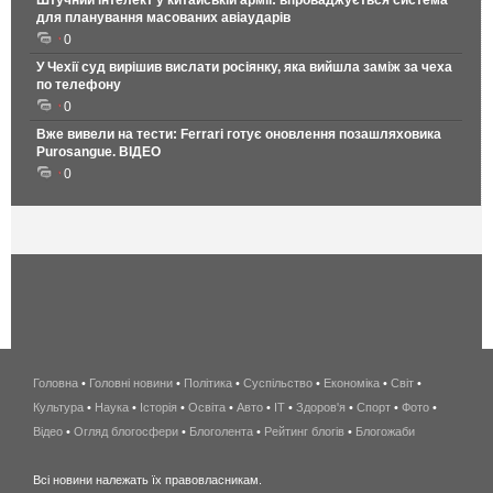
Штучний інтелект у китайській армії: впроваджується система
для планування масованих авіаударів
0
У Чехії суд вирішив вислати росіянку, яка вийшла заміж за чеха
по телефону
0
Вже вивели на тести: Ferrari готує оновлення позашляховика
Purosangue. ВІДЕО
0
Головна
•
Головні новини
•
Політика
•
Суспільство
•
Економіка
беспроводной
•
Світ
•
Культура
•
Наука
•
Історія
•
Освіта
•
Авто
•
IT
•
Здоров'я
интернет
•
Спорт
•
Фото
•
Відео
•
Огляд блогосфери
•
Блоголента
•
Рейтинг блогів
киев
•
Блогожаби
и
Всі новини належать їх правовласникам.
область