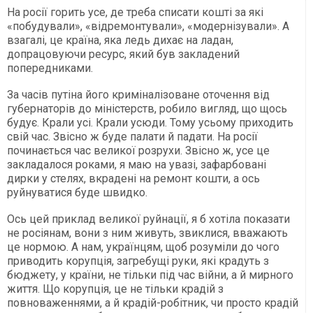
На росії горить усе, де треба списати кошті за які
«побудували», «відремонтували», «модернізували». А
взагалі, це країна, яка ледь дихає на ладан,
допрацовуючи ресурс, який був закладений
попередниками.
За часів путіна його криміналізоване оточення від
губернаторів до міністерств, робило вигляд, що щось
будує. Крали усі. Крали усюди. Тому усьому приходить
свій час. Звісно ж буде палати й падати. На росії
починається час великої розрухи. Звісно ж, усе це
закладалося роками, я маю на увазі, зафарбовані
дирки у стелях, вкрадені на ремонт кошти, а ось
руйнуватися буде швидко.
Ось цей приклад великої руйнації, я б хотіла показати
не росіянам, вони з ним живуть, звиклися, вважають
це нормою. А нам, українцям, щоб розуміли до чого
приводить корупція, загребущі руки, які крадуть з
бюджету, у країни, не тільки під час війни, а й мирного
життя. Що корупція, це не тільки крадій з
повноваженнями, а й крадій-робітник, чи просто крадій