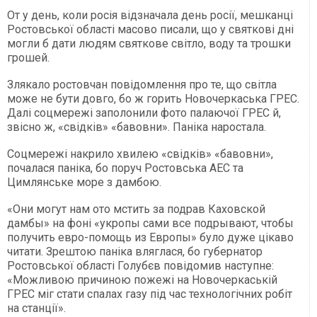
От у день, коли росія відзначала день росії, мешканці
Ростовської області масово писали, що у святкові дні
могли б дати людям святкове світло, воду та трошки
грошей.
Злякало ростовчан повідомлення про те, що світла
може не бути довго, бо ж горить Новочеркаська ГРЕС.
Далі соцмережі заполонили фото палаючої ГРЕС й,
звісно ж, «свідків» «бавовни». Паніка наростала.
Соцмережі накрило хвилею «свідків» «бавовни»,
почалася паніка, бо поруч Ростовська АЕС та
Цимлянське море з дамбою.
«Они могут нам ото мстить за подрав Каховской
дамбы» на фоні «укропы сами все подрывают, чтобы
получить евро-помощь из Европы» було дуже цікаво
читати. Зрештою паніка вляглася, бо губернатор
Ростовської області Голубєв повідомив наступне:
«Можливою причиною пожежі на Новочеркаській
ГРЕС міг стати спалах газу під час технологічних робіт
на станції».