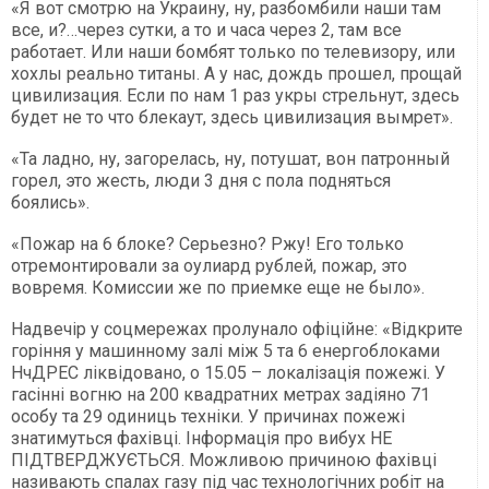
«Я вот смотрю на Украину, ну, разбомбили наши там
все, и?…через сутки, а то и часа через 2, там все
работает. Или наши бомбят только по телевизору, или
хохлы реально титаны. А у нас, дождь прошел, прощай
цивилизация. Если по нам 1 раз укры стрельнут, здесь
будет не то что блекаут, здесь цивилизация вымрет».
«Та ладно, ну, загорелась, ну, потушат, вон патронный
горел, это жесть, люди 3 дня с пола подняться
боялись».
«Пожар на 6 блоке? Серьезно? Ржу! Его только
отремонтировали за оулиард рублей, пожар, это
вовремя. Комиссии же по приемке еще не было».
Надвечір у соцмережах пролунало офіційне: «Відкрите
горіння у машинному залі між 5 та 6 енергоблоками
НчДРЕС ліквідовано, о 15.05 – локалізація пожежі. У
гасінні вогню на 200 квадратних метрах задіяно 71
особу та 29 одиниць техніки. У причинах пожежі
знатимуться фахівці. Інформація про вибух НЕ
ПІДТВЕРДЖУЄТЬСЯ. Можливою причиною фахівці
називають спалах газу під час технологічних робіт на