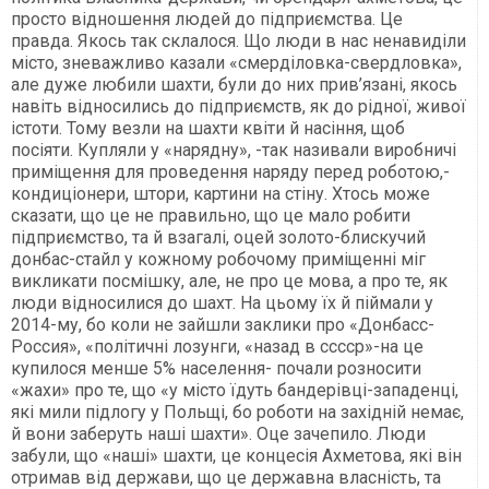
просто відношення людей до підприємства. Це
правда. Якось так склалося. Що люди в нас ненавиділи
місто, зневажливо казали «смерділовка-свердловка»,
але дуже любили шахти, були до них прив’язані, якось
навіть відносились до підприємств, як до рідної, живої
істоти. Тому везли на шахти квіти й насіння, щоб
посіяти. Купляли у «нарядну», -так називали виробничі
приміщення для проведення наряду перед роботою,-
кондиціонери, штори, картини на стіну. Хтось може
сказати, що це не правильно, що це мало робити
підприємство, та й взагалі, оцей золото-блискучий
донбас-стайл у кожному робочому приміщенні міг
викликати посмішку, але, не про це мова, а про те, як
люди відносилися до шахт. На цьому їх й піймали у
2014-му, бо коли не зайшли заклики про «Донбасс-
Россия», «політичні лозунги, «назад в сссср»-на це
купилося менше 5% населення- почали розносити
«жахи» про те, що «у місто їдуть бандерівці-западенці,
які мили підлогу у Польщі, бо роботи на західній немає,
й вони заберуть наші шахти». Оце зачепило. Люди
забули, що «наші» шахти, це концесія Ахметова, які він
отримав від держави, що це державна власність, та