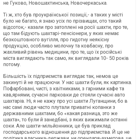
не Гуково, Новошахтинська, Новочеркаська.
Ті ж, хто був проукраїнської позиції,- а таких у місті
було не багато, я знаю усіх по прізвищах, ото такий
відсоток,- казали про затоплені на росії шахти, про те,
що там бідують шахтарі-пенсіонери, у яких немає
безкоштовного вугілля, про гидотну неякісну
продукцію, особливо молочну та ковбасну, про
жахливий рівень медицини, про те, що їх російські
міста виглядають так само, як виглядали 10- 50 років
потому.
Більшість їх підприємств виглядає так, немов це
закинуті й не працюючи. У нас шахти були, як картинка.
Пофарбовані, чисті, з квітниками, з гарними кафе та
кав,ярнями, сучасні парковки де стояли сучасні авто
шахтарів. Ні, я не кажу про усі шахти Луганщини, бо в
нас самі люди часто плутали приватні копанки з
державними шахтами, бо «какая разница, это же
шахта», то були й занедбані, з яких вижимали останні
соки. Але шахти-мільйонники, це був приклад
господарського відношення до підприємства. Й це не
політика власника-держави, чи орендаря-ахметова, це