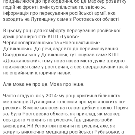
придивляюся до прикордоння, бо це маркер розвитку
подій на фронті, змін суспільства та, звісно ж,
інформація про пересування російської армії, яка
заходить на Луганщину саме з Ростовської області.
В цьому році для комфорту пересування російської
армії розширюють КПП «Гуково-
Червонопартизанськ» та «Новошахтинськ-
Довжанськ». До речі, задовго до перейменування
Свердловська у Довжанськ, тут існував саме КПП
«Довжанський», тому нова назва міста дуже швидко
прижилася саме у ростовчан, а ось свердловчани так й
не сприйняли історичну назву.
Але мова не про це. Мова про інше.
Часто згадую, як у 2014-му році критична більшість
мешканців Луганщини голосили про мрії «пожить по-
русски». В мене волосся на голові дибки стояло. Поруч
же була Ростовська область, як приклад, як маркер
ось цього «пожить по-русски». Їдь-дивись-роби
висновки. Ні! Усі хотіли пожити по-руськи, але, як
живуть виключно мешканці російської Рубльовки, а