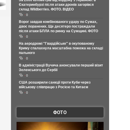
За 2000 кілометрів від кордону з Україною: в
Єкатеринбурзі після атаки дронів загорівся
склад Wildberries. ФОТО. ВІДЕО
0
Ворог завдав комбінованого удару по Сумах,
двоє поранених. Ще десятеро постраждали
після атаки БПЛА по ринку на Сумщині. ФОТО
0
На аеродромі "Гвардійське" в окупованому
Криму спалахнула масштабна пожежа на складі
пального
0
В адміністрації Вучича анонсували перший візит
Зеленського до Сербії
0
США розширили санкції проти Куби через
військову співпрацю з Росією та Китаєм
0
ФОТО