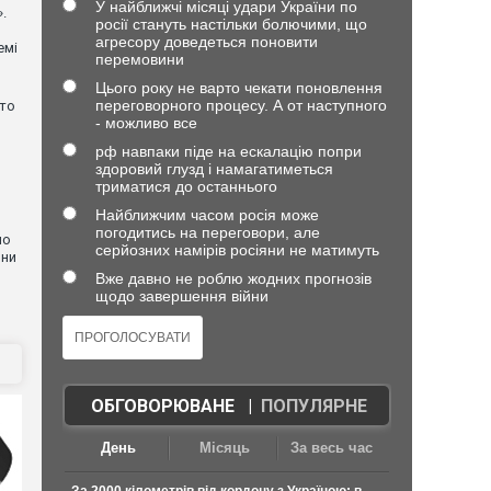
У найближчі місяці удари України по
.
росії стануть настільки болючими, що
агресору доведеться поновити
емі
перемовини
Цього року не варто чекати поновлення
переговорного процесу. А от наступного
хто
- можливо все
рф навпаки піде на ескалацію попри
здоровий глузд і намагатиметься
триматися до останнього
Найближчим часом росія може
погодитись на переговори, але
но
серйозних намірів росіяни не матимуть
они
Вже давно не роблю жодних прогнозів
щодо завершення війни
ОБГОВОРЮВАНЕ
|
ПОПУЛЯРНЕ
День
Місяць
За весь час