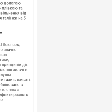
лою вологою
ю плівкою та
звільнення від
талії аж на 5
м
Ворог завдав комбінованого удару по
двоє поранених. Ще десятеро постра
після атаки БПЛА по ринку на Сумщині
d Sciences,
же значно
ніша
тики,
 принципів дії:
блення жовчі в
шлунка
и гази в животі,
убліковане в
вток чаю з
ефекти рясного
е.
За 2000 кілометрів від кордону з Укра
Єкатеринбурзі після атаки дронів заго
склад Wildberries. ФОТО. ВІДЕО