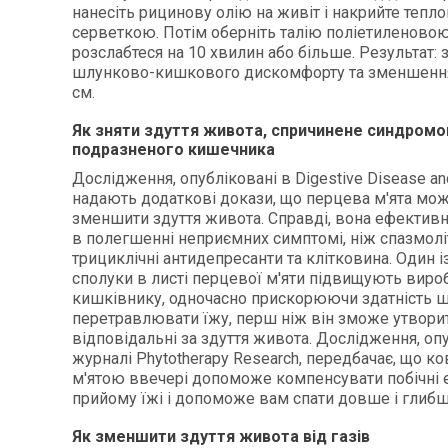
нанесіть рицинову олію на живіт і накрийте теп
серветкою. Потім оберніть талію поліетиленово
розслабтеся на 10 хвилин або більше. Результат: 
шлунково-кишкового дискомфорту та зменшення 
см.
Як зняти здуття живота, спричинене
синдромо
подразненого кишечника
Дослідження, опубліковані в Digestive Disease an
надають додаткові докази, що перцева м'ята мо
зменшити здуття живота. Справді, вона ефектив
в полегшенні неприємних симптомі, ніж спазмолі
трициклічні антидепресанти та клітковина. Один із
сполуки в листі перцевої м'яти підвищують виро
кишківнику, одночасно прискорюючи здатність 
перетравлювати їжу, перш ніж він зможе утворит
відповідальні за здуття живота. Дослідження, оп
журналі Phytotherapy Research, передбачає, що ко
м'ятою ввечері допоможе компенсувати побічні 
прийому їжі і допоможе вам спати довше і глибш
Як зменшити здуття живота від газів