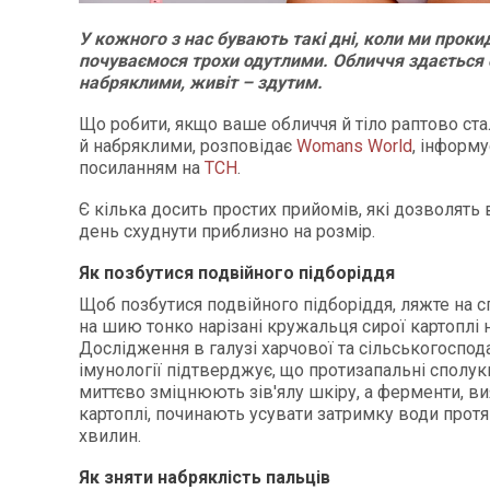
У кожного з нас бувають такі дні, коли ми проки
почуваємося трохи одутлими. Обличчя здається 
набряклими, живіт – здутим.
Що робити, якщо ваше обличчя й тіло раптово ст
й набряклими, розповідає
Womans World
, інформ
посиланням на
ТСН
.
Є кілька досить простих прийомів, які дозволять 
день схуднути приблизно на розмір.
Як позбутися подвійного підборіддя
Щоб позбутися подвійного підборіддя, ляжте на с
на шию тонко нарізані кружальця сирої картоплі н
Дослідження в галузі харчової та сільськогоспод
імунології підтверджує, що протизапальні сполук
миттєво зміцнюють зів'ялу шкіру, а ферменти, ви
картоплі, починають усувати затримку води протя
хвилин.
Як зняти набряклість пальців