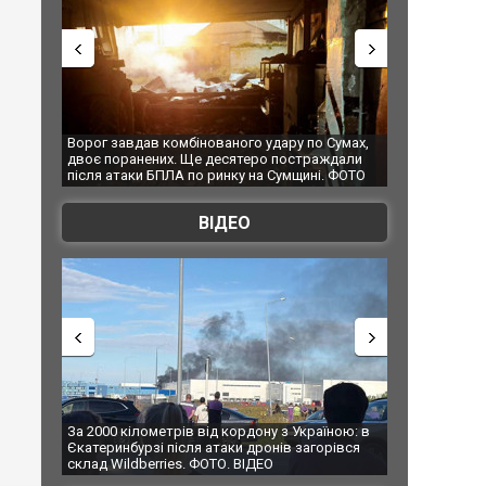
 Сумах,
За 2000 кілометрів від кордону з Україною: в
"Мої іграшки"
ждали
Єкатеринбурзі після атаки дронів загорівся
суперкарів в
. ФОТО
склад Wildberries. ФОТО. ВІДЕО
ВІДЕО
їною: в
В Таїланді футболіст загинув від удару
Топпосадовцю
рівся
блискавки під час матчу: ще 12 людей
підозру
постраждали. ВІДЕО