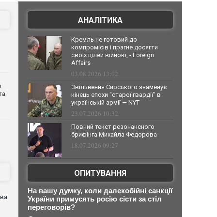
АНАЛІТИКА
Кремль не готовий до
компромісів і прагне досягти
своїх цілей війною, - Foreign
Affairs
03.08.2026 13:02
о
Звільнення Сирського знаменує
та
кінець епохи "старої гвардії" в
українській армії — NYT
23.07.2026 10:32
Повний текст резонансного
брифінга Михайла Федорова
18.07.2026 09:27
ОПИТУВАННЯ
На вашу думку, коли далекобійні санкції
ова
України примусять росію сісти за стіл
переговорів?