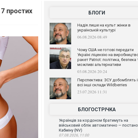
 7 простих
БЛОГИ
Надія лише на культ жінки в
українській культурі
06.08.2026 08:49
Чому США не готові передати
Україні ліцензію на виробництв
ракет Patriot: політика, безпека 
можливі альтернативи
03.08.2026 20:24
Перспектива: ЗСУ добомблять і
всі інші склади Wildberries
23.07.2026 11:31
БЛОГОСТРІЧКА
Українців за кордоном братимуть на
військовий облік автоматично — постан
Кабміну (NV)
07.08.2026, 11:00