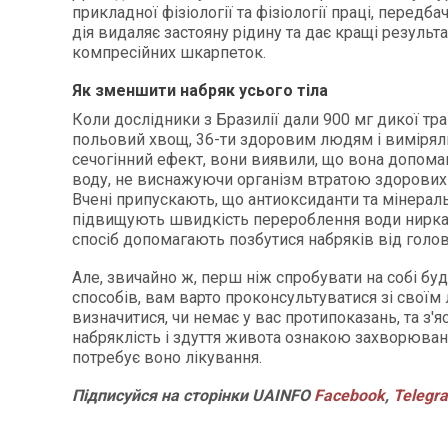
прикладної фізіології та фізіології праці, передба
дія видаляє застояну рідину та дає кращі результа
компресійних шкарпеток.
Як зменшити набряк усього тіла
Коли дослідники з Бразилії дали 900 мг дикої тра
польовий хвощ, 36-ти здоровим людям і виміряли
сечогінний ефект, вони виявили, що вона допома
воду, не виснажуючи організм втратою здорових 
Вчені припускають, що антиоксиданти та мінераль
підвищують швидкість перероблення води ниркам
спосіб допомагають позбутися набряків від голови
Але, звичайно ж, перш ніж спробувати на собі буд
способів, вам варто проконсультуватися зі своїм 
визначитися, чи немає у вас протипоказань, та з'яс
набряклість і здуття живота ознакою захворюванн
потребує воно лікування.
Підписуйся на сторінки UAINFO
Facebook
,
Telegr