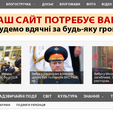
БЛОГОСТРІЧКА
ДОСЬЄ
БЛОГОЖАБИ
ФОТО
ВІДЕО
 Україні
Вибух у ресторані в Москві:
Вибух у Мос
ot, бо у США
ціллю був головком ВКС Росії,
загиблими: 
пр...
ресторан...
АДЗВИЧАЙНІ ПОДІЇ
СВІТ
КУЛЬТУРА
ЗНАННЯ
ТАРИФИ
ПОДВИГИ УКРАЇНЦІВ