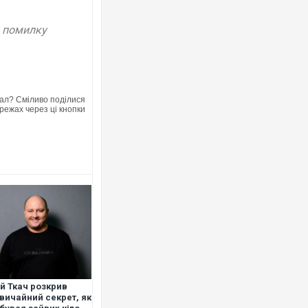
у помилку
ал? Сміливо поділися
режах через ці кнопки
й Ткач розкрив
вичайний секрет, як