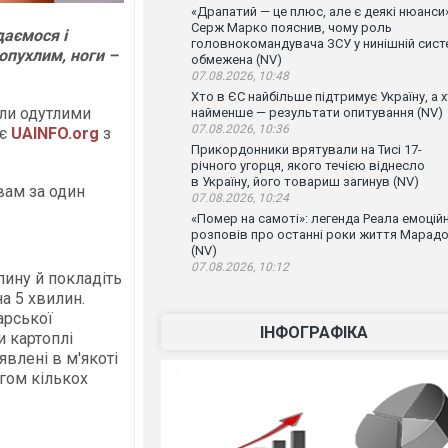
«Драпатий — це плюс, але є деякі нюанси»
Серж Марко пояснив, чому роль
даємося і
головнокомандувача ЗСУ у нинішній сист
опухлим, ноги –
обмежена (NV)
07.08.2026, 10:48
Хто в ЄС найбільше підтримує Україну, а 
али одутлими
найменше — результати опитування (NV)
07.08.2026, 10:36
ує
UAINFO.org
з
Прикордонники врятували на Тисі 17-
річного угорця, якого течією віднесло
в Україну, його товариш загинув (NV)
вам за один
07.08.2026, 10:24
«Помер на самоті»: легенда Реала емоцій
розповів про останні роки життя Марад
(NV)
07.08.2026, 10:12
пину й покладіть
а 5 хвилин.
арської
ІНФОГРАФІКА
и картоплі
явлені в м'якоті
гом кількох