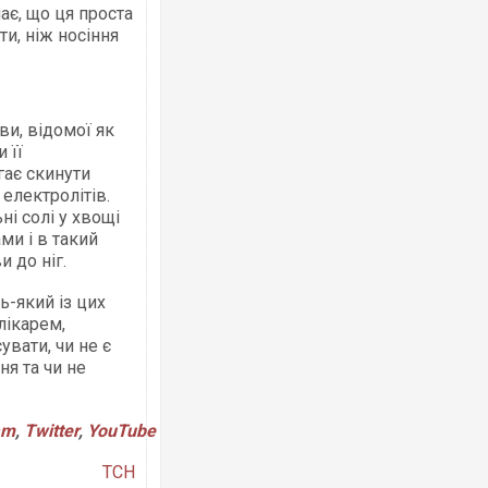
чає, що ця проста
ти, ніж носіння
ви, відомої як
 її
гає скинути
електролітів.
ні солі у хвощі
и і в такий
 до ніг.
ь-який із цих
лікарем,
увати, чи не є
я та чи не
am
,
Twitter
,
YouTube
ТСН