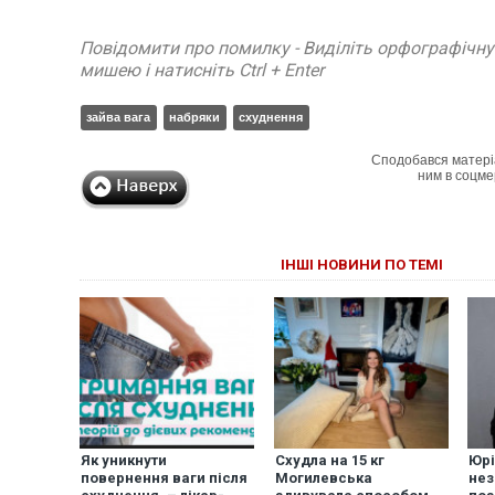
Повідомити про помилку - Виділіть орфографічн
мишею і натисніть Ctrl + Enter
зайва вага
набряки
схуднення
Сподобався матері
ним в соцме
ІНШІ НОВИНИ ПО ТЕМІ
Як уникнути
Схудла на 15 кг
Юрі
повернення ваги після
Могилевська
нез