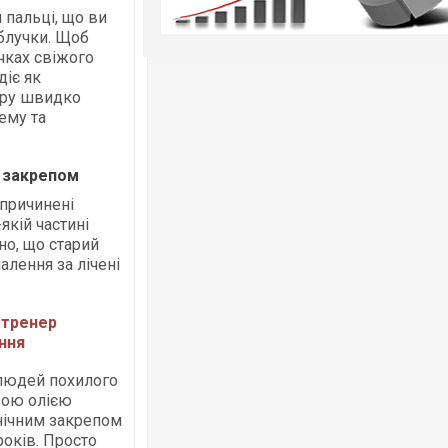
 пальці, що ви
аблучки. Щоб
очках свіжого
діє як
биру швидко
ему та
м закрепом
причинені
якій частині
но, що старий
алення за лічені
: тренер
ння
 людей похилого
вою олією
нічним закрепом
років. Просто