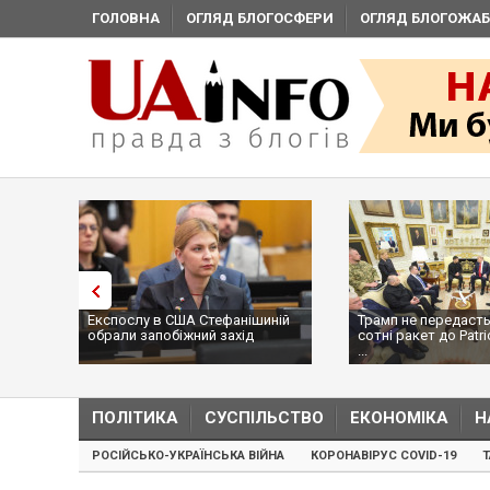
ГОЛОВНА
ОГЛЯД БЛОГОСФЕРИ
ОГЛЯД БЛОГОЖАБ
Експослу в США Стефанішиній
Трамп не передасть
обрали запобіжний захід
сотні ракет до Patri
...
ПОЛІТИКА
СУСПІЛЬСТВО
ЕКОНОМІКА
Н
РОСІЙСЬКО-УКРАЇНСЬКА ВІЙНА
КОРОНАВІРУС COVID-19