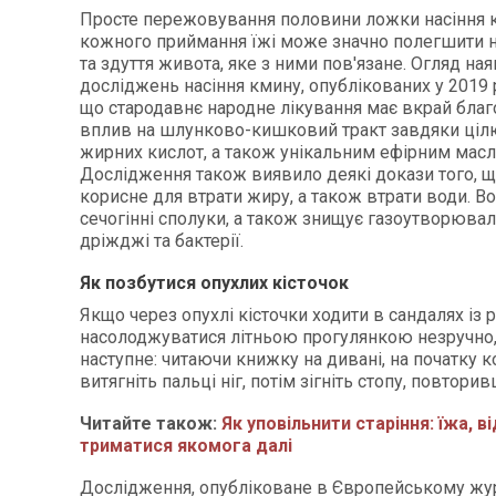
Просте пережовування половини ложки насіння к
кожного приймання їжі може значно полегшити н
та здуття живота, яке з ними пов'язане. Огляд на
досліджень насіння кмину, опублікованих у 2019 р
що стародавнє народне лікування має вкрай бла
вплив на шлунково-кишковий тракт завдяки ці
жирних кислот, а також унікальним ефірним масл
Дослідження також виявило деякі докази того, щ
корисне для втрати жиру, а також втрати води. Во
сечогінні сполуки, а також знищує газоутворюва
дріжджі та бактерії.
Як позбутися опухлих кісточок
Якщо через опухлі кісточки ходити в сандалях із
насолоджуватися літньою прогулянкою незручно,
наступне: читаючи книжку на дивані, на початку 
витягніть пальці ніг, потім зігніть стопу, повторив
Читайте також:
Як уповільнити старіння: їжа, в
триматися якомога далі
Дослідження, опубліковане в Європейському жу