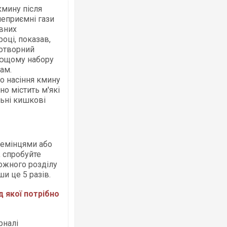
мину після
еприємні гази
явних
оці, показав,
готворний
лющому набору
ам.
о насіння кмину
но містить м'які
льні кишкові
 ремінцями або
 спробуйте
кожного розділу
ши це 5 разів.
ід якої потрібно
рналі