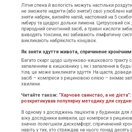
Літня спека й вологість можуть настільки роздути
не зможете надягти (або зняти!) свої улюблені к
зняти набряк, випийте напій, настояний на 5 скиб
імбиру та щедрої дольки лимона. Цитрусовий сік 
природний сечогінний засіб, а травні кислоти ім
виводять токсини, які забивають лімфатичну сист
викликають набряклість кінцівок.
Як зняти здуття живота, спричинене хронічни
Багато скарг щодо шлунково-кишкового тракту с
запаленням в кишківнику і, як і запалення в будь-
тіла, це може викликати здуття. На щастя, доведе
засіб – компреси з рициновою олією – знімає зап
хвилини.
Читайте також:
"Харчове свинство, а не дієта"
розкритикував популярну методику для схудне
В одному з досліджень пацієнтів у будинках для
віку дослідники виявили, що компреси з рицино
значно полегшили дискомфорт, спричинений хро
навіть у тих, хто страждав на нього понад десять 