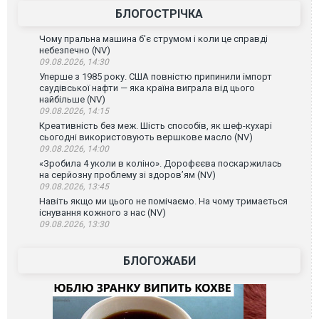
БЛОГОСТРІЧКА
Чому пральна машина б'є струмом і коли це справді
небезпечно (NV)
09.08.2026, 14:30
Уперше з 1985 року. США повністю припинили імпорт
саудівської нафти — яка країна виграла від цього
найбільше (NV)
09.08.2026, 14:15
Креативність без меж. Шість способів, як шеф-кухарі
сьогодні використовують вершкове масло (NV)
09.08.2026, 14:00
«Зробила 4 уколи в коліно». Дорофєєва поскаржилась
на серйозну проблему зі здоров’ям (NV)
09.08.2026, 13:45
Навіть якщо ми цього не помічаємо. На чому тримається
існування кожного з нас (NV)
09.08.2026, 13:30
БЛОГОЖАБИ