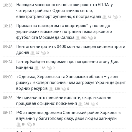
Наслідки масованої нічної атаки ракет та БПЛА: у
10:38
чотирьох районах Одеси зникло світло,
електротранспорт зупинено, є постраждалі
57
0
Приїхав за паспортом та квартирою": у полон до
10:13
українських військових потрапив тезка зіркового
футболіста Мохамеда Салаха
592
0
Пентагон витратить $400 млн на лазерні системи проти
09:48
дронів
37
0
Гантер Байден повідомив про погіршення стану Джо
09:24
Байдена
188
0
«Одеська, Херсонська та Запорізька області – у зоні
09:00
ризику»: експерт пояснив, чим загрожує Україні дефіцит
водних ресурсів
139
0
Чи призначать пенсійни виплати, якщо ніколи не
08:36
працював офіційно: пояснення
236
0
РФ атакувала дронами Салтівський район Харкова: є
08:12
влучання у багатоповерхівку, двоє людей загинули
84
0