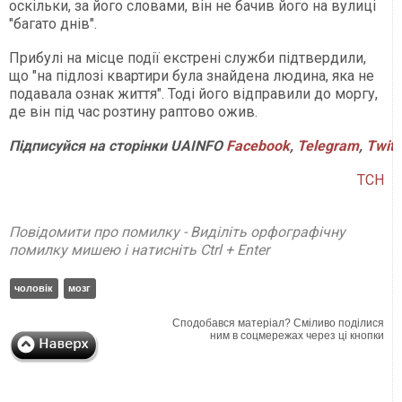
оскільки, за його словами, він не бачив його на вулиці
"багато днів".
Прибулі на місце події екстрені служби підтвердили,
що "на підлозі квартири була знайдена людина, яка не
подавала ознак життя". Тоді його відправили до моргу,
де він під час розтину раптово ожив.
Підписуйся на сторінки UAINFO
Facebook
,
Telegram
,
Twitt
ТСН
Повідомити про помилку - Виділіть орфографічну
помилку мишею і натисніть Ctrl + Enter
чоловік
мозг
Сподобався матеріал? Сміливо поділися
ним в соцмережах через ці кнопки