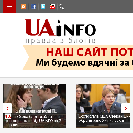
Експослу в США Стефанішині
Підбірка блогожаб та
обрали запобіжний захід
фотоприколів від UAINFO за 7
серпня