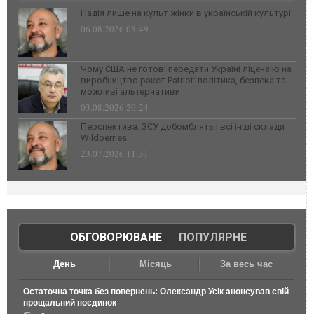
Надія лише на культ жінки в українській культурі
06.08.2026 08:49
Чому США не готові передати Україні ліцензію на
виробництво ракет Patriot: політика, безпека та
можливі альтернативи
03.08.2026 20:24
Перспектива: ЗСУ добомблять і всі інші склади
Wildberries
23.07.2026 11:31
ОБГОВОРЮВАНЕ
|
ПОПУЛЯРНЕ
День
Місяць
За весь час
Остаточна точка без повернень: Олександр Усік анонсував свій
прощальний поєдинок