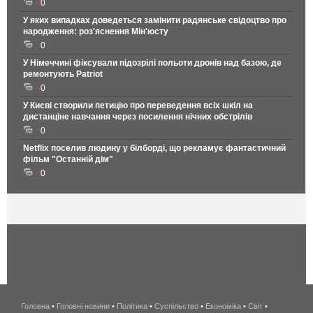
0
У яких випадках доведеться замінити радянське свідоцтво про
народження: роз'яснення Мін'юсту
0
У Німеччині фіксували підозрілі польоти дронів над базою, де
ремонтують Patriot
0
У Києві створили петицію про переведення всіх шкіл на
дистанціне навчання через посилення нічних обстрілів
0
Netflix поселив людину у білборді, що рекламує фантастичний
фільм "Останній дім"
0
Головна
•
Головні новини
•
Політика
•
Суспільство
•
Економіка
беспроводной
•
Світ
•