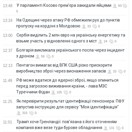
У парламенті Косово прем'єра закидали яйцями
13:48
60
0
На Одещині через атаку РФ обмежили рух до пунктів
13:24
пропуску на кордоні з Молдовою
33
0
Сербія виділить 2 млн євро на українську енергетику та
13:00
візьме участь у відновленні одного з міст
24
0
Болгарія викликала українського посла через інцидент
12:37
з дроном
59
0
Пентагон вимагає від ВПК США різко прискорити
12:13
виробництво зброї через виснаження запасів
33
0
РФ може вдатися до ядерної зброї, якщо опиниться
11:49
перед загрозою виживання країни, - лава МЗС
Туреччини Фідан
105
0
Як перевірити результат ідентифікації пенсіонера: ПФУ
11:25
запустив інструкцію для сервісу "Моя ідентифікація"
315
0
Трамп хоче Гренландії: пов'язана з його оточенням
11:01
компанія вже везе туди бурове обладнання
131
0