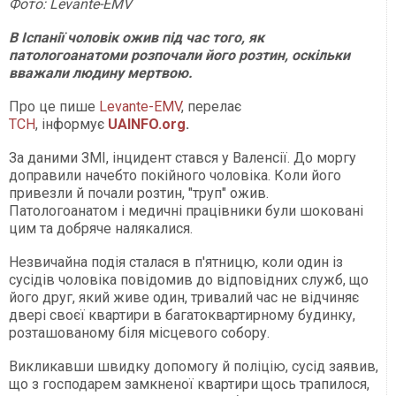
Фото: Levante-EMV
В Іспанії чоловік ожив під час того, як
патологоанатоми розпочали його розтин, оскільки
вважали людину мертвою.
Про це пише
Levante-EMV
, перелає
ТСН
, інформує
UAINFO.org
.
За даними ЗМІ, інцидент стався у Валенсії. До моргу
доправили начебто покійного чоловіка. Коли його
привезли й почали розтин, "труп" ожив.
Патологоанатом і медичні працівники були шоковані
цим та добряче налякалися.
Незвичайна подія сталася в п'ятницю, коли один із
сусідів чоловіка повідомив до відповідних служб, що
його друг, який живе один, тривалий час не відчиняє
двері своєї квартири в багатоквартирному будинку,
розташованому біля місцевого собору.
Викликавши швидку допомогу й поліцію, сусід заявив,
що з господарем замкненої квартири щось трапилося,