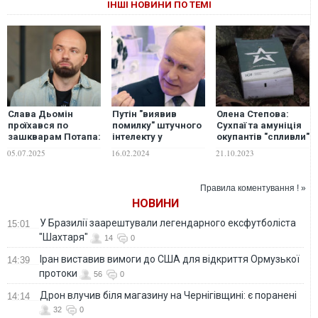
ІНШІ НОВИНИ ПО ТЕМІ
Слава Дьомін
Путін "виявив
Олена Степова:
проїхався по
помилку" штучного
Сухпаї та амуніція
зашкварам Потапа:
інтелекту у
окупантів "спливли"
"Він
дослідженні
на ринках ОРДЛО
05.07.2025
16.02.2024
21.10.2023
цілеспрямовано
людського мозку
робить такі речі, які
є абсурдними і
Правила коментування ! »
шокуючими"
НОВИНИ
У Бразилії заарештували легендарного ексфутболіста
15:01
"Шахтаря"
14
0
Іран виставив вимоги до США для відкриття Ормузької
14:39
протоки
56
0
Дрон влучив біля магазину на Чернігівщині: є поранені
14:14
32
0