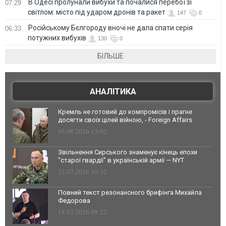
В Одесі пролунали вибухи та почалися перебої зі
07:29
світлом: місто під ударом дронів та ракет
147
0
Російському Бєлгороду вночі не дала спати серія
06:33
потужних вибухів
130
0
БІЛЬШЕ
АНАЛІТИКА
Кремль не готовий до компромісів і прагне
досягти своїх цілей війною, - Foreign Affairs
03.08.2026 13:02
Звільнення Сирського знаменує кінець епохи
"старої гвардії" в українській армії — NYT
23.07.2026 10:32
Повний текст резонансного брифінга Михайла
Федорова
18.07.2026 09:27