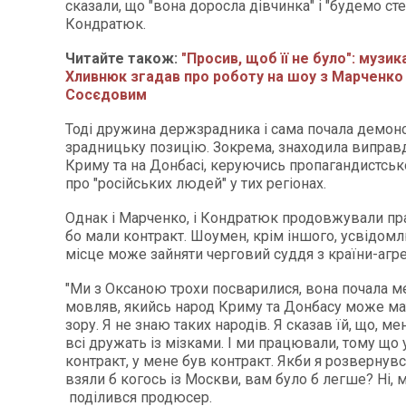
сказали, що "вона доросла дівчинка" і "будемо сте
Кондратюк.
Читайте також:
"Просив, щоб її не було": музик
Хливнюк згадав про роботу на шоу з Марченко 
Сосєдовим
Тоді дружина держзрадника і сама почала демон
зрадницьку позицію. Зокрема, знаходила виправд
Криму та на Донбасі, керуючись пропагандистс
про "російських людей" у тих регіонах.
Однак і Марченко, і Кондратюк продовжували пр
бо мали контракт. Шоумен, крім іншого, усвідом
місце може зайняти черговий суддя з країни-агр
"Ми з Оксаною трохи посварилися, вона почала м
мовляв, якийсь народ Криму та Донбасу може ма
зору. Я не знаю таких народів. Я сказав їй, що, мен
всі дружать із мізками. І ми працювали, тому що 
контракт, у мене був контракт. Якби я розвернувся
взяли б когось із Москви, вам було б легше? Ні, м
поділився продюсер.