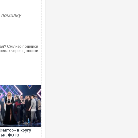
у помилку
ал? Сміливо поділися
режах через ці кнопки
Фактор» в кругу
ьи. ФОТО