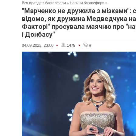
Вся правда з блогосфери
»
Новини блогосфери
»
"Марченко не дружила з мізками": 
відомо, як дружина Медведчука на
Факторі" просувала маячню про "н
і Донбасу"
•
•
04.09.2023, 23:00
1479
0