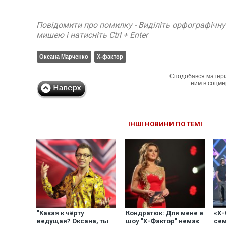
Повідомити про помилку - Виділіть орфографічн
мишею і натисніть Ctrl + Enter
Оксана Марченко
Х-фактор
Сподобався матері
ним в соцме
ІНШІ НОВИНИ ПО ТЕМІ
"Какая к чёрту
Кондратюк: Для мене в
«Х-
ведущая? Оксана, ты
шоу "Х-Фактор" немає
сем