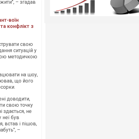
жити", – згадав
ант-воїн
та конфлікт з
струвати свою
ання ситуацій у
ькою методичкою
ацювати на шоу,
лював, що його
есорки.
ені доводити,
ти свою точку
і здається, не
у неї був
, встав і пішов,
абуть", –