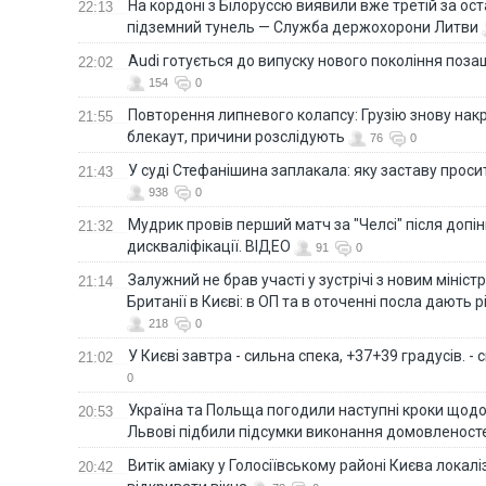
На кордоні з Білоруссю виявили вже третій за ост
22:13
підземний тунель — Служба держохорони Литви
Audi готується до випуску нового покоління поз
22:02
154
0
Повторення липневого колапсу: Грузію знову нак
21:55
блекаут, причини розслідують
76
0
У суді Стефанішина заплакала: яку заставу прос
21:43
938
0
Мудрик провів перший матч за "Челсі" після допін
21:32
дискваліфікації. ВІДЕО
91
0
Залужний не брав участі у зустрічі з новим мініс
21:14
Британії в Києві: в ОП та в оточенні посла дають 
218
0
У Києві завтра - сильна спека, +37+39 градусів. -
21:02
0
Україна та Польща погодили наступні кроки щодо 
20:53
Львові підбили підсумки виконання домовленост
Витік аміаку у Голосіївському районі Києва локал
20:42