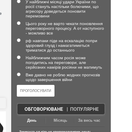
У найближчі місяці удари України по
росії стануть настільки болючими, що
агресору доведеться поновити
е
перемовини
Цього року не варто чекати поновлення
переговорного процесу. А от наступного
- можливо все
рф навпаки піде на ескалацію попри
здоровий глузд і намагатиметься
триматися до останнього
Найближчим часом росія може
погодитись на переговори, але
серйозних намірів росіяни не матимуть
в
Вже давно не роблю жодних прогнозів
щодо завершення війни
ОБГОВОРЮВАНЕ
|
ПОПУЛЯРНЕ
День
Місяць
За весь час