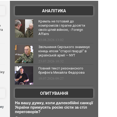
АНАЛІТИКА
Кремль не готовий до
о
компромісів і прагне досягти
та
своїх цілей війною, - Foreign
Affairs
03.08.2026 13:02
Звільнення Сирського знаменує
кінець епохи "старої гвардії" в
українській армії — NYT
23.07.2026 10:32
Повний текст резонансного
іку
брифінга Михайла Федорова
18.07.2026 09:27
ОПИТУВАННЯ
На вашу думку, коли далекобійні санкції
ому
України примусять росію сісти за стіл
переговорів?