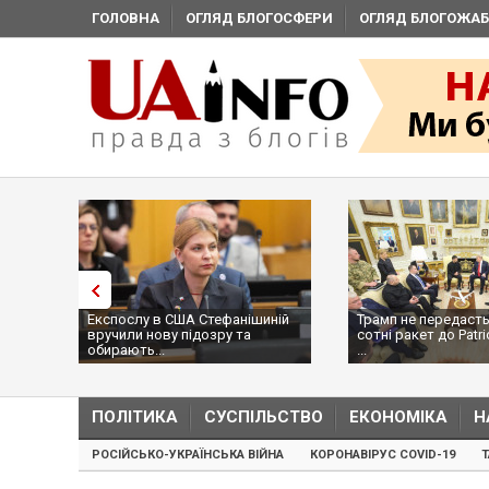
ГОЛОВНА
ОГЛЯД БЛОГОСФЕРИ
ОГЛЯД БЛОГОЖАБ
Експослу в США Стефанішиній
Трамп не передасть
вручили нову підозру та
сотні ракет до Patri
обирають...
...
ПОЛІТИКА
СУСПІЛЬСТВО
ЕКОНОМІКА
Н
РОСІЙСЬКО-УКРАЇНСЬКА ВІЙНА
КОРОНАВІРУС COVID-19