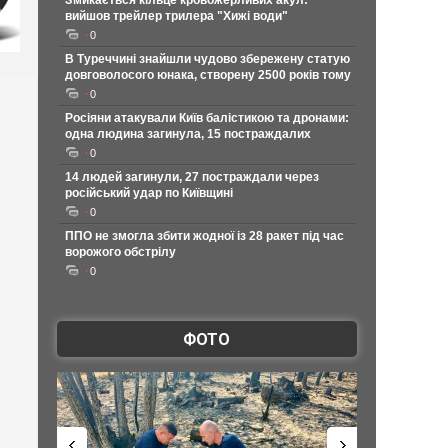
Змикається кільце кровожерливих акул:
вийшов трейлер трилера "Хижі води"
0
В Туреччині знайшли чудово збережену статую
довговолосого юнака, створену 2500 років тому
0
Росіяни атакували Київ балістикою та дронами:
одна людина загинула, 15 постраждалих
0
14 людей загинули, 27 постраждали через
російський удар по Київщині
0
ППО не змогла збити жодної із 28 ракет під час
ворожого обстрілу
0
ФОТО