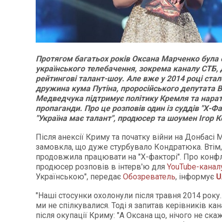
Протягом багатьох років Оксана Марченко була
українського телебачення, зокрема каналу СТБ, 
рейтингові талант-шоу. Але вже у 2014 році стал
дружина кума Путіна, проросійського депутата В
Медведчука підтримує політику Кремля та нарат
пропаганди. Про це розповів один із суддів "Х-Фа
"Україна має талант", продюсер та шоумен Ігор 
Після анексії Криму та початку війни на Донбасі
замовкла, що дуже стурбувало Кондратюка. Втім,
продовжила працювати на "Х-факторі". Про конфл
продюсер розповів в інтерв'ю для
YouTube-канал
Українською", передає
Обозреватель
, інформує
U
"Наші стосунки охолонули після травня 2014 року
ми не спілкувалися. Тоді я запитав керівників кан
після окупації Криму: "А Оксана що, нічого не ска