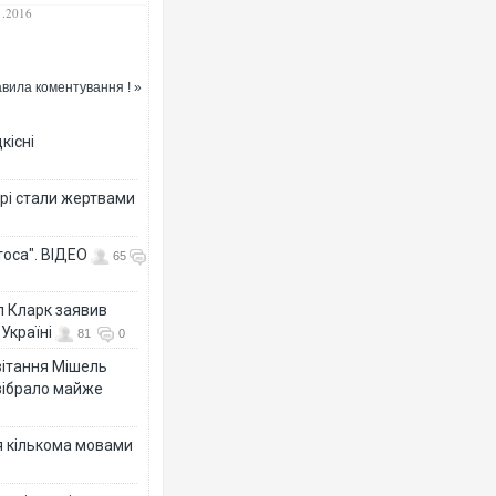
1.2016
вила коментування ! »
кісні
рі стали жертвами
тоса". ВІДЕО
65
л Кларк заявив
Україні
81
0
ивітання Мішель
зібрало майже
я кількома мовами