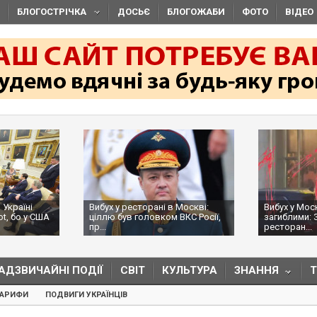
БЛОГОСТРІЧКА
ДОСЬЄ
БЛОГОЖАБИ
ФОТО
ВІДЕО
 Україні
Вибух у ресторані в Москві:
Вибух у Мос
ot, бо у США
ціллю був головком ВКС Росії,
загиблими: 
пр...
ресторан...
АДЗВИЧАЙНІ ПОДІЇ
СВІТ
КУЛЬТУРА
ЗНАННЯ
ТАРИФИ
ПОДВИГИ УКРАЇНЦІВ