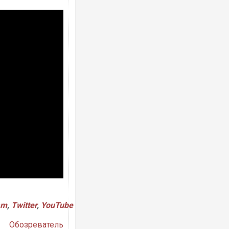
Українські надзвичайники врятували 
під час ліквідації масштабної лісової 
Франції
Неймар влаштував конфлікт після пе
"Сантоса". ВІДЕО
am
,
Twitter
,
YouTube
Обозреватель