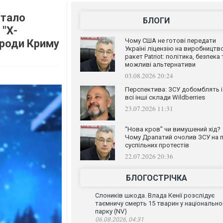
стало
БЛОГИ
 "Х-
Чому США не готові передати
ароди Криму
Україні ліцензію на виробництв
ракет Patriot: політика, безпека 
можливі альтернативи
03.08.2026 20:24
Перспектива: ЗСУ добомблять і
всі інші склади Wildberries
23.07.2026 11:31
“Нова кров” чи вимушений хід?
Чому Драпатий очолив ЗСУ на п
суспільних протестів
22.07.2026 20:36
БЛОГОСТРІЧКА
Слоників шкода. Влада Кенії розслідує
таємничу смерть 15 тварин у національн
парку (NV)
06.08.2026, 04:31