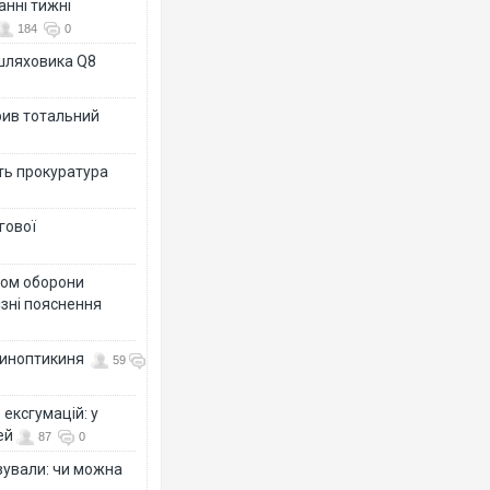
анні тижні
184
0
ашляховика Q8
рив тотальний
ить прокуратура
гової
тром оборони
різні пояснення
 синоптикиня
59
ексгумацій: у
ей
87
0
ізували: чи можна