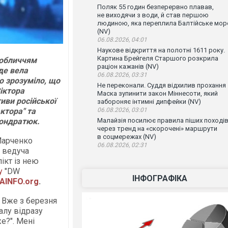
Поляк 55 годин безперервно плавав,
не виходячи з води, й став першою
людиною, яка переплила Балтійське мор
(NV)
06.08.2026, 04:01
Наукове відкриття на полотні 1611 року.
Картина Брейгеля Старшого розкрила
 обличчям
раціон кажанів (NV)
де вела
06.08.2026, 03:31
о зрозуміло, що
Не переконали. Суддя відхилив прохання
іктора
Маска зупинити закон Міннесоти, який
иви російської
забороняє інтимні дипфейки (NV)
ктора" та
06.08.2026, 03:01
Кондратюк.
Малайзія посилює правила піших поході
через тренд на «скорочені» маршрути
в соцмережах (NV)
 Марченко
06.08.2026, 02:31
 ведуча
ікт із нею
у
"DW
ІНФОГРАФІКА
AINFO.org
.
. Вже з березня
алу відразу
же?". Мені