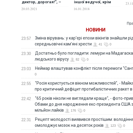
диктор, дорогая!", –
іншої ведучої, крім
23.1
Сергей Соседов
Оксани Марченко
20.03.2021
16.01.2018
рассказал о жадности
и бездарности Оксаны
Марченко
Пра
НОВИНИ
Зміна вірувань: у кар'єрі епохи вікінгів знайшли рід
23:57
середньовічні кам’яні хрести
41
0
Достатньо було погладити: лемури на Мадагаска
23:30
людського вірусу
82
0
Неймар влаштував конфлікт після перемоги "Сан
23:03
0
"Росія користується вікном можливостей", - Майк
22:55
про критичний дефіцит протибалістичних ракет в 
"65 років ніколи не виглядали краще", - фото-пр
22:42
Обами до дня народження екс-президента США 
мільйон лайків
176
0
Рецепт молодості виявився простішим: володінн
22:31
омолоджує мозок на десяток років
123
0