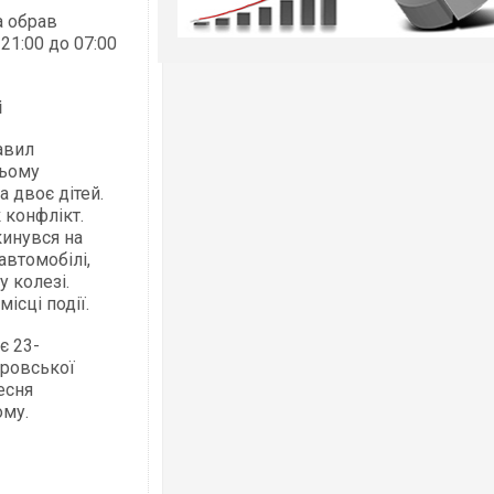
а обрав
21:00 до 07:00
і
авил
ньому
 двоє дітей.
 конфлікт.
кинувся на
автомобілі,
у колезі.
ісці події.
є 23-
тровської
есня
ому.