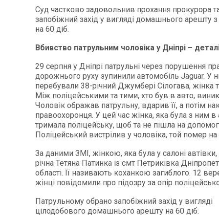
Суд частково задовольнив прохання прокурора т
запобіжний захід у вигляді домашнього арешту з 
на 60 діб.
Вбивство патрульним чоловіка у Дніпрі – детал
29 серпня у Дніпрі патрульні через порушення пр
дорожнього руху зупинили автомобіль Jaguar. У 
перебували 38-річний Джумбері Сілогава, жінка та
Між поліцейськими та тими, хто був в авто, виник
Чоловік ображав патрульну, вдарив її, а потім на
правоохоронця. У цей час жінка, яка була з ним в 
тримала поліцейську, щоб та не пішла на допомог
Поліцейський вистрілив у чоловіка, той помер на м
За даними ЗМІ, жінкою, яка була у салоні автівки, 
річна Тетяна Патинка із смт Петриківка Дніпропе
області. Її називають коханкою загиблого. 12 вер
жінці повідомили про підозру за опір поліцейськ
Патрульному обрано запобіжний захід у вигляді
цілодобового домашнього арешту на 60 діб.