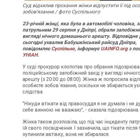
Суд відхилив прохання жінки відпустити її під ос
зобов’язання / фото Суспільного
23-річній жінці, яка була в автомобілі чоловіка, 
патрульним 29 серпня у Дніпрі, обрали запобіжни
вигляді нічного домашнього арешту. Відповідне
сьогодні ухвалив Бабушкінський райсуд Дніпра,
повідомляє
Суспільне
, інформує
UAINFO.org
з по
УНІАН
.
У суді прокурор клопотав про обрання підозрюван
поліцейському запобіжний захід у вигляді нічно
арешту (з 20:00 до 08:00). Жінка ж попросила відпу
особисте зобов`язання, оскільки не збирається ух
слідства.
"Нікуди втікати від правосуддя я не думала і не д
себе винною не вважаю", - сказала підозрювана.
Жінка також розповіла, що під час інциденту пат
їй свого посвідчення. І зазначила, що тікати після 
зупинили автівку, вона не збиралася.