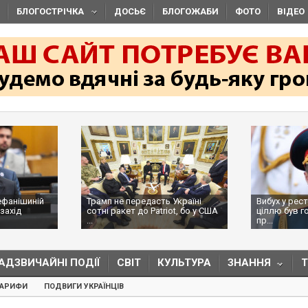
БЛОГОСТРІЧКА
ДОСЬЄ
БЛОГОЖАБИ
ФОТО
ВІДЕО
ефанішиній
Трамп не передасть Україні
Вибух у рес
захід
сотні ракет до Patriot, бо у США
ціллю був г
...
пр...
АДЗВИЧАЙНІ ПОДІЇ
СВІТ
КУЛЬТУРА
ЗНАННЯ
ТАРИФИ
ПОДВИГИ УКРАЇНЦІВ