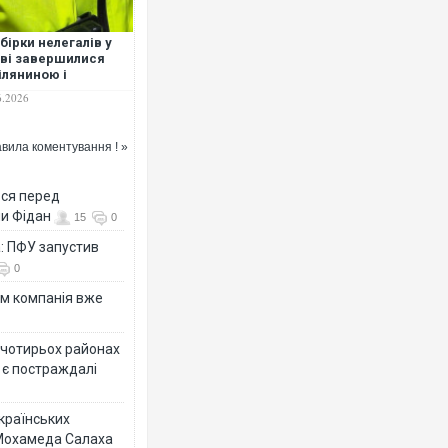
бірки нелегалів у
ві завершилися
іляниною і
иблими
6.2026
вила коментування ! »
ься перед
ни Фідан
15
0
а: ПФУ запустив
0
ям компанія вже
у чотирьох районах
 є постраждалі
українських
 Мохамеда Салаха