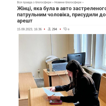
Вся правда з блогосфери
»
Новини блогосфери
»
Жінці, яка була в авто застреленог
патрульним чоловіка, присудили д
арешт
•
•
15.09.2023, 16:36
294
0