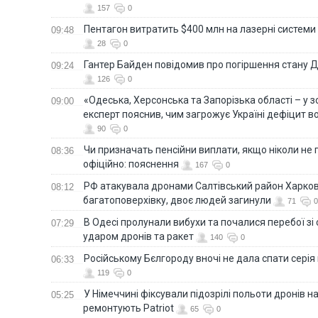
157
0
Пентагон витратить $400 млн на лазерні системи
09:48
28
0
Гантер Байден повідомив про погіршення стану
09:24
126
0
«Одеська, Херсонська та Запорізька області – у зо
09:00
експерт пояснив, чим загрожує Україні дефіцит в
90
0
Чи призначать пенсійни виплати, якщо ніколи не
08:36
офіційно: пояснення
167
0
РФ атакувала дронами Салтівський район Харкова
08:12
багатоповерхівку, двоє людей загинули
71
0
В Одесі пролунали вибухи та почалися перебої зі с
07:29
ударом дронів та ракет
140
0
Російському Бєлгороду вночі не дала спати серія
06:33
119
0
У Німеччині фіксували підозрілі польоти дронів н
05:25
ремонтують Patriot
65
0