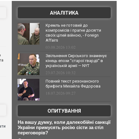
АНАЛІТИКА
Кремль не готовий до
компромісів і прагне досягти
своїх цілей війною, - Foreign
Affairs
03.08.2026 13:02
о
Звільнення Сирського знаменує
та
кінець епохи "старої гвардії" в
українській армії — NYT
23.07.2026 10:32
Повний текст резонансного
брифінга Михайла Федорова
18.07.2026 09:27
ОПИТУВАННЯ
На вашу думку, коли далекобійні санкції
ати
України примусять росію сісти за стіл
переговорів?