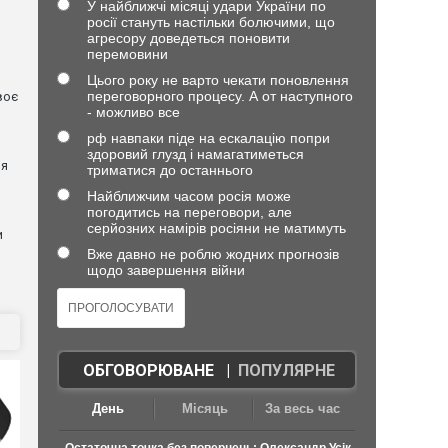
У найближчі місяці удари України по
росії стануть настільки болючими, що
агресору доведеться поновити
перемовини
Цього року не варто чекати поновлення
переговорного процесу. А от наступного
воє
- можливо все
рф навпаки піде на ескалацію попри
я
здоровий глузд і намагатиметься
ня
триматися до останнього
Найближчим часом росія може
погодитись на переговори, але
серйозних намірів росіяни не матимуть
и
Вже давно не роблю жодних прогнозів
щодо завершення війни
ОБГОВОРЮВАНЕ
|
ПОПУЛЯРНЕ
День
Місяць
За весь час