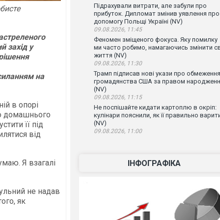
Підрахували витрати, але забули про
обисте
прибуток. Дипломат змінив уявлення про
допомогу Польщі Україні (NV)
09.08.2026, 11:45
застреленого
Феномен зміщеного фокуса. Яку помилку
й захід у
ми часто робимо, намагаючись змінити с
життя (NV)
 рішення
09.08.2026, 11:30
Трамп підписав нові укази про обмеженн
силанням на
громадянства США за правом народжен
(NV)
09.08.2026, 11:15
ій в опорі
Не поспішайте кидати картоплю в окріп:
го домашнього
кулінари пояснили, як її правильно варит
(NV)
стити її під
09.08.2026, 11:00
илятися від
умаю. Я взагалі
ІНФОГРАФІКА
рульний не надав
того, як