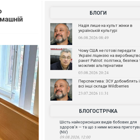
о
БЛОГИ
омашній
Надія лише на культ жінки в
українській культурі
06.08.2026 08:49
Чому США не готові передати
Україні ліцензію на виробництв
ракет Patriot: політика, безпека 
можливі альтернативи
03.08.2026 20:24
Перспектива: ЗСУ добомблять і
всі інші склади Wildberries
23.07.2026 11:31
БЛОГОСТРІЧКА
Шість найкорисніших видів бобових для
здоров’я — та що з ними можна приготув
(NV)
09.08.2026, 12:00