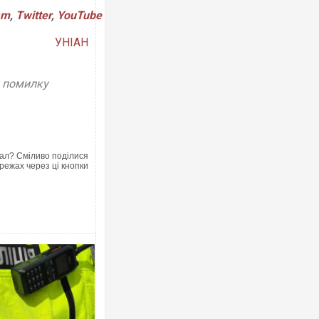
am
,
Twitter
,
YouTube
УНІАН
Ворог завдав комбінованого удару п
двоє поранених. Ще десятеро пост
у помилку
після атаки БПЛА по ринку на Сумщи
ал? Сміливо поділися
режах через ці кнопки
Приїхав за паспортом та квартирою"
до українських військових потрапив
зіркового футболіста Мохамеда Са