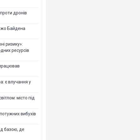
 проти дронів
 Джо Байдена
ні ризику»:
одних ресурсів
 працював
: є влучання у
вітлом: місто під
 потужних вибухів
ад базою, де