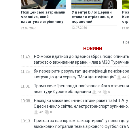
Поліцейські затримали
У центрі Білої Церкви
Роз
чоловіка, який
сталася стрілянина, є
Киє
влаштував стрілянину
поранений
стр
в супермаркеті в
заг
12.07.2026
22.07.2026
13.0
Оболонському районі
столиці
Пра
НОВИНИ
РФ може вдатися до ядерної зброї, якщо опинит
11:49
загрозою виживання країни, - лава МЗС Туреччи
Як перевірити результат ідентифікації пенсіонер
11:25
інструкцію для сервісу "Моя ідентифікація"
44
Трамп хоче Гренландії: пов'язана з його оточенн
11:01
везе туди бурове обладнання
58
0
Наслідки масованої нічної атаки ракет та БПЛА: 
10:38
Одеси зникло світло, електротранспорт зупинено,
42
0
Приїхав за паспортом та квартирою": у полон до 
10:13
військових потрапив тезка зіркового футболіста