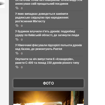
Остаточна точка без повернень: Олександр Усік
анонсував свій прощальний поєдинок
0
У яких випадках доведеться замінити
радянське свідоцтво про народження:
роз'яснення Мін'юсту
0
У будинок влучили п'ять дронів: подробиці
удару по Київській області, де загинули люди
0
У Німеччині фіксували підозрілі польоти дронів
над базою, де ремонтують Patriot
0
Окупанти за ніч випустили 6 «Іскандерів»,
ракети С-400 та понад 150 дронів різного типу
0
ФОТО