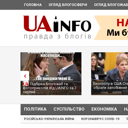
ГОЛОВНА
ОГЛЯД БЛОГОСФЕРИ
ОГЛЯД БЛОГОЖАБ
Експослу в США Ст
Підбірка блогожаб та
обрали запобіжний 
фотоприколів від UAINFO за 7
серпня
ПОЛІТИКА
СУСПІЛЬСТВО
ЕКОНОМІКА
Н
РОСІЙСЬКО-УКРАЇНСЬКА ВІЙНА
КОРОНАВІРУС COVID-19