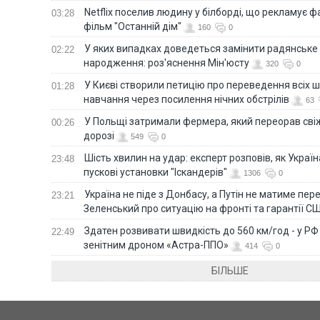
Netflix поселив людину у білборді, що рекламує 
03:28
фільм "Останній дім"
160
0
У яких випадках доведеться замінити радянське
02:22
народження: роз'яснення Мін'юсту
320
0
У Києві створили петицію про переведення всіх ш
01:28
навчання через посилення нічних обстрілів
63
У Польщі затримали фермера, який переорав сві
00:26
дорозі
549
0
Шість хвилин на удар: експерт розповів, як Укра
23:48
пускові установки "Іскандерів"
1306
0
Україна не піде з Донбасу, а Путін не матиме пер
23:21
Зеленський про ситуацію на фронті та гарантії С
Здатен розвивати швидкість до 560 км/год - у Р
22:49
зенітним дроном «Астра-ППО»
414
0
БІЛЬШЕ