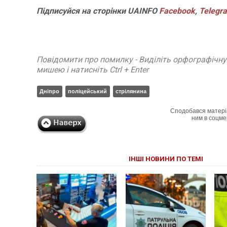
Підписуйся на сторінки UAINFO
Facebook
,
Telegr
Повідомити про помилку - Виділіть орфографічн
мишею і натисніть Ctrl + Enter
Дніпро
поліцейський
стрілянина
Сподобався матері
ним в соцме
ІНШІ НОВИНИ ПО ТЕМІ