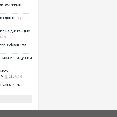
фантастичний
 свідоцтво про
кіл на дистанціне
0
жий асфальт на
їна може знищувати
емоги —
ША
131
0
Ф похвалилися