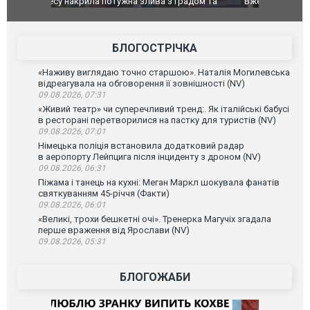
дом та
Вже вивели на тести: Ferrari готує оновлення
Вийшов тре
позашляховика Purosangue. ВІДЕО
фільму "Аф
БЛОГОСТРІЧКА
«Наживу виглядаю точно старшою». Наталія Могилевська
відреагувала на обговорення її зовнішності (NV)
09.08.2026, 07:31
«Живий театр» чи суперечливий тренд:. Як італійські бабусі
в ресторані перетворилися на пастку для туристів (NV)
09.08.2026, 07:01
Німецька поліція встановила додатковий радар
в аеропорту Лейпцига після інциденту з дроном (NV)
09.08.2026, 06:31
Піжама і танець на кухні: Меган Маркл шокувала фанатів
святкуванням 45-річчя (Факти)
09.08.2026, 06:01
«Великі, трохи бешкетні очі». Тренерка Магучіх згадала
перше враження від Ярослави (NV)
09.08.2026, 05:31
БЛОГОЖАБИ