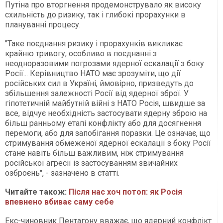
Путіна про вторгнення продемонструвало як високу
схильність до ризику, так і глибокі прорахунки в
плануванні процесу.
"Таке поєднання ризику і прорахунків викликає
крайню тривогу, особливо в поєднанні з
неодноразовими погрозами ядерної ескалації з боку
Росії... Керівництво НАТО має зрозуміти, що дії
російських сил в Україні, ймовірно, призведуть до
збільшення залежності Росії від ядерної зброї. У
гіпотетичній майбутній війні з НАТО Росія, швидше за
все, відчує необхідність застосувати ядерну зброю на
більш ранньому етапі конфлікту або для досягнення
перемоги, або для запобігання поразки. Це означає, що
стримування обмеженої ядерної ескалації з боку Росії
стане навіть більш важливим, ніж стримування
російської агресії із застосуванням звичайних
озброєнь", - зазначено в статті.
Читайте також:
Після нас хоч потоп: як Росія
впевнено вбиває саму себе
Екс-чиновник Пентагону вважає, що ядерний конфлікт