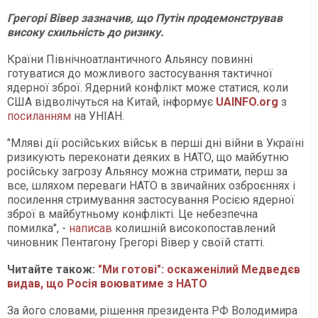
Грегорі Вівер зазначив, що Путін продемонстрував
високу схильність до ризику.
Країни Північноатлантичного Альянсу повинні
готуватися до можливого застосування тактичної
ядерної зброї. Ядерний конфлікт може статися, коли
США відволічуться на Китай, інформує
UAINFO.org
з
посиланням
на УНІАН.
"Мляві дії російських військ в перші дні війни в Україні
ризикують переконати деяких в НАТО, що майбутню
російську загрозу Альянсу можна стримати, перш за
все, шляхом переваги НАТО в звичайних озброєннях і
посилення стримування застосування Росією ядерної
зброї в майбутньому конфлікті. Це небезпечна
помилка", -
написав
колишній високопоставлений
чиновник Пентагону Грегорі Вівер у своїй статті.
Читайте також:
"Ми готові": оскаженілий Медведєв
видав, що Росія воюватиме з НАТО
За його словами, рішення президента РФ Володимира