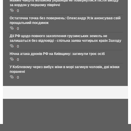
Майже чверть мільйона українців не повернулися після виїзду
за кордон у першому півріччі
0
Остаточна точка без повернень: Олександр Усік анонсував свій
прощальний поєдинок
0
Дії РФ щодо повного захоплення грузинських земель не
залишаться без відповіді - спільна заява чотирьох країн Заходу
0
Нічна атака дронів РФ на Київщину: загинули троє осіб
0
У Коблевому через вибух міни в морі загинув чоловік, дві жінки
поранені
0