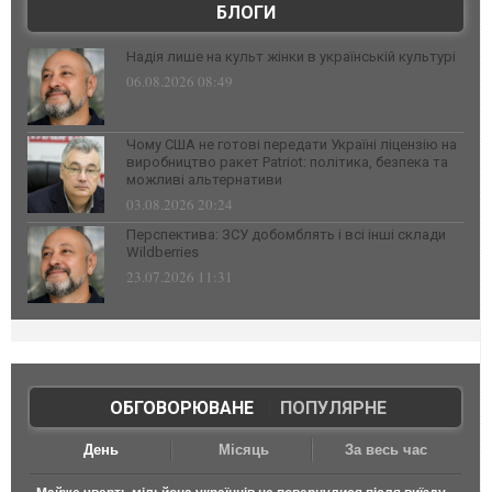
БЛОГИ
Надія лише на культ жінки в українській культурі
06.08.2026 08:49
Чому США не готові передати Україні ліцензію на
виробництво ракет Patriot: політика, безпека та
можливі альтернативи
03.08.2026 20:24
Перспектива: ЗСУ добомблять і всі інші склади
Wildberries
23.07.2026 11:31
ОБГОВОРЮВАНЕ
|
ПОПУЛЯРНЕ
День
Місяць
За весь час