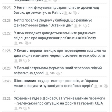
У Німеччині фіксували підозрілі польоти дронів над
05:25
базою, де ремонтують Patriot
32
0
Netflix поселив людину у білборді, що рекламує
03:28
фантастичний фільм "Останній дім"
94
0
У яких випадках доведеться замінити радянське
02:22
свідоцтво про народження: роз'яснення Мін'юсту
192
0
У Києві створили петицію про переведення всіх шкіл на
01:28
дистанціне навчання через посилення нічних обстрілів
35
0
У Польщі затримали фермера, який переорав свіжий
00:26
асфальт на дорозі
349
0
Шість хвилин на удар: експерт розповів, як Україна
23:48
може знищувати пускові установки "Іскандерів"
989
0
Україна не піде з Донбасу, а Путін не матиме перемоги
23:21
— Зеленський про ситуацію на фронті та гарантії США
95
0