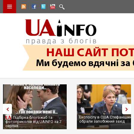
Експослу в США Стефанішині
Підбірка блогожаб та
обрали запобіжний захід
фотоприколів від UAINFO за 7
серпня