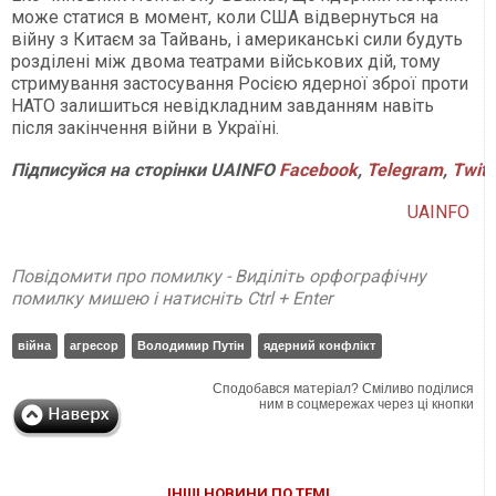
може статися в момент, коли США відвернуться на
війну з Китаєм за Тайвань, і американські сили будуть
розділені між двома театрами військових дій, тому
стримування застосування Росією ядерної зброї проти
НАТО залишиться невідкладним завданням навіть
після закінчення війни в Україні.
Підписуйся на сторінки UAINFO
Facebook
,
Telegram
,
Twitt
UAINFO
Повідомити про помилку - Виділіть орфографічну
помилку мишею і натисніть Ctrl + Enter
війна
агресор
Володимир Путін
ядерний конфлікт
Сподобався матеріал? Сміливо поділися
ним в соцмережах через ці кнопки
ІНШІ НОВИНИ ПО ТЕМІ