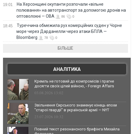
На Херсонщині окупанти розпочали «вільне
19:01
полювання» на автотранспорт за допомогою дронів на
оптоволокні — ОВА
86
0
Туреччина обмежила рух комерційних суден у Чорне
18:45
море через Дарданелли через атаки БПЛА —
Bloomberg
78
0
БІЛЬШЕ
АНАЛІТИКА
Кремль не готовий до компромісів і прагне
досягти своїх цілей війною, - Foreign Affairs
03.08.2026 13:02
Звільнення Сирського знаменує кінець епохи
"старої гвардії" в українській армії — NYT
23.07.2026 10:32
Повний текст резонансного брифінга Михайла
Федорова