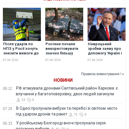
Після ударів по
Росіяни почали
Навроцький
НПЗ у Росії хочуть
використовувати
зробив заяву про
знизити вимоги до
значно більшу
допомогу Україні і
якості
версію дрона
згадав про
07.08.2026
07.08.2026
07.08.2026
авіапального —
"Гербера", - "Флеш"
"бандерівські
росЗМІ
прапори"
Правила коментування ! »
НОВИНИ
РФ атакувала дронами Салтівський район Харкова: є
08:12
влучання у багатоповерхівку, двоє людей загинули
13
0
В Одесі пролунали вибухи та перебої зі світлом: місто
07:29
під ударом дронів та ракет
71
0
У російському Бєлгороді вночі пролунала серія
06:33
потужних вибухів
61
0