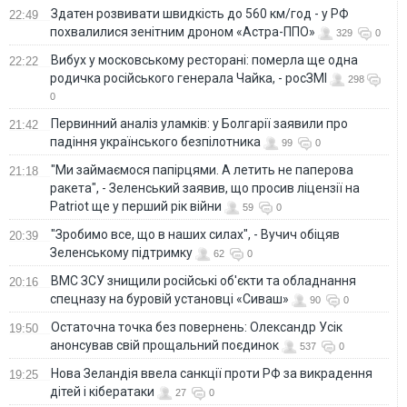
Здатен розвивати швидкість до 560 км/год - у РФ
22:49
похвалилися зенітним дроном «Астра-ППО»
329
0
Вибух у московському ресторані: померла ще одна
22:22
родичка російського генерала Чайка, - росЗМІ
298
0
Первинний аналіз уламків: у Болгарії заявили про
21:42
падіння українського безпілотника
99
0
"Ми займаємося папірцями. А летить не паперова
21:18
ракета", - Зеленський заявив, що просив ліцензії на
Patriot ще у перший рік війни
59
0
"Зробимо все, що в наших силах", - Вучич обіцяв
20:39
Зеленському підтримку
62
0
ВМС ЗСУ знищили російські об'єкти та обладнання
20:16
спецназу на буровій установці «Сиваш»
90
0
Остаточна точка без повернень: Олександр Усік
19:50
анонсував свій прощальний поєдинок
537
0
Нова Зеландія ввела санкції проти РФ за викрадення
19:25
дітей і кібератаки
27
0