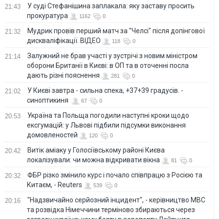
У суді Стефанішина заплакала: яку заставу просить
21:43
прокуратура
1162
0
Мудрик провів перший матч за "Челсі" після допінгової
21:32
дискваліфікації. ВІДЕО
118
0
Залужний не брав участі у зустрічі з новим міністром
21:14
оборони Британії в Києві: в ОП та в оточенні посла
дають різні пояснення
281
0
У Києві завтра - сильна спека, +37+39 градусів. -
21:02
синоптикиня
67
0
Україна та Польща погодили наступні кроки щодо
20:53
ексгумацій: у Львові підбили підсумки виконання
домовленостей
120
0
Витік аміаку у Голосіївському районі Києва
20:42
локалізували: чи можна відкривати вікна
81
0
ФБР різко змінило курс і почало співпрацю з Росією та
20:32
Китаєм, - Reuters
539
0
"Надзвичайно серйозний інцидент", - керівництво МВС
20:16
та розвідка Німеччини терміново збираються через