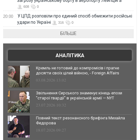
загрозу українському борту в аеропорту Лейпцига
608
0
У ЦПД розповіли про єдиний спосіб обмежити російські
20:00
удари по Україні
316
0
БІЛЬШЕ
АНАЛІТИКА
Кремль не готовий до компромісів і прагне
досягти своїх цілей війною, - Foreign Affairs
03.08.2026 13:02
Звільнення Сирського знаменує кінець епохи
"старої гвардії" в українській армії — NYT
23.07.2026 10:32
Повний текст резонансного брифінга Михайла
Федорова
18.07.2026 09:27