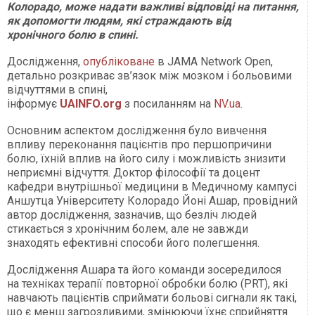
Колорадо, може надати важливі відповіді на питання,
як допомогти людям, які страждають від
хронічного болю в спині.
Дослідження,
опубліковане
в JAMA Network Open,
детально розкриває зв’язок між мозком і больовими
відчуттями в спині,
інформує
UAINFO.org
з посиланням на
NV.ua
.
Основним аспектом дослідження було вивчення
впливу переконання пацієнтів про першопричини
болю, їхній вплив на його силу і можливість знизити
неприємні відчуття. Доктор філософії та доцент
кафедри внутрішньої медицини в Медичному кампусі
Аншутца Університету Колорадо Йоні Ашар, провідний
автор дослідження, зазначив, що безліч людей
стикається з хронічним болем, але не завжди
знаходять ефективні способи його полегшення.
Дослідження Ашара та його команди зосередилося
на техніках терапії повторної обробки болю (PRT), які
навчають пацієнтів сприймати больові сигнали як такі,
що є менш загрозливими, змінюючи їхнє сприйняття