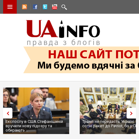
Експослу в США Стефанішиній
Трамп не передасть Україні
вручили нову підозру та
сотні ракет до Patriot, бо у С
обирають...
...