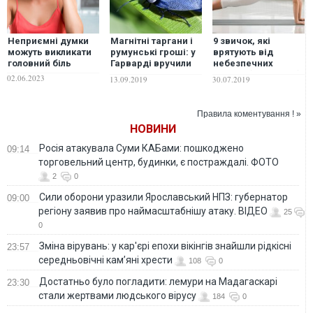
Неприємні думки
Магнітні таргани і
9 звичок, які
можуть викликати
румунські гроші: у
врятують від
головний біль
Гарварді вручили
небезпечних
Ігнобелівську
хвороб (і не тільки)
02.06.2023
13.09.2019
30.07.2019
премію
Правила коментування ! »
НОВИНИ
Росія атакувала Суми КАБами: пошкоджено
09:14
торговельний центр, будинки, є постраждалі. ФОТО
2
0
Сили оборони уразили Ярославський НПЗ: губернатор
09:00
регіону заявив про наймасштабнішу атаку. ВІДЕО
25
0
Зміна вірувань: у кар'єрі епохи вікінгів знайшли рідкісні
23:57
середньовічні кам’яні хрести
108
0
Достатньо було погладити: лемури на Мадагаскарі
23:30
стали жертвами людського вірусу
184
0