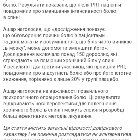
болю. Результати показали, що після PRT пацієнти
повідомили про зменшення інтенсивності болю
в спині.
Ашар наголосив, що «дослідження показує,
що обговорення причин болю з пацієнтами
та допомога їм у розумінні того, що біль часто виникає
„в мозку“, може допомогти зменшити його».
Дослідження включало понад 150 дорослих, які
страждають на помірний хронічний біль у спині.
У результаті дві третини учасників, які пройшли PRT,
повідомили про відсутність болю або про його істотне
зниження, порівняно з лише 20% у групі плацебо.
Ашар наголосив на важливості правильного
психологічного опрацювання болю. Ці результати
відкривають нові перспективи для полегшення
хронічного болю в спині і можуть сприяти розробці
більш ефективних методів лікування.
Ця стаття містить загальні відомості довідкового
характеру і не повинна розглядатися як альтернатива