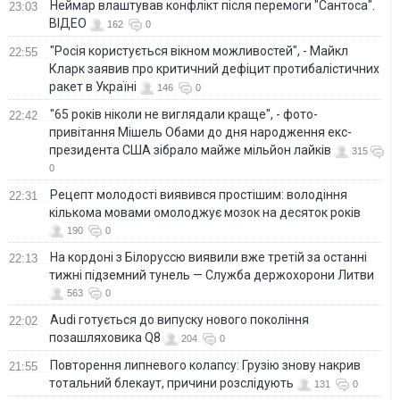
Неймар влаштував конфлікт після перемоги "Сантоса".
23:03
ВІДЕО
162
0
"Росія користується вікном можливостей", - Майкл
22:55
Кларк заявив про критичний дефіцит протибалістичних
ракет в Україні
146
0
"65 років ніколи не виглядали краще", - фото-
22:42
привітання Мішель Обами до дня народження екс-
президента США зібрало майже мільйон лайків
315
0
Рецепт молодості виявився простішим: володіння
22:31
кількома мовами омолоджує мозок на десяток років
190
0
На кордоні з Білоруссю виявили вже третій за останні
22:13
тижні підземний тунель — Служба держохорони Литви
563
0
Audi готується до випуску нового покоління
22:02
позашляховика Q8
204
0
Повторення липневого колапсу: Грузію знову накрив
21:55
тотальний блекаут, причини розслідують
131
0