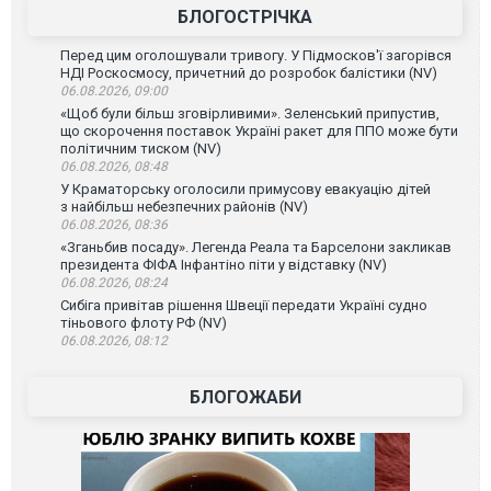
БЛОГОСТРІЧКА
Перед цим оголошували тривогу. У Підмосков'ї загорівся
НДІ Роскосмосу, причетний до розробок балістики (NV)
06.08.2026, 09:00
«Щоб були більш зговірливими». Зеленський припустив,
що скорочення поставок Україні ракет для ППО може бути
політичним тиском (NV)
06.08.2026, 08:48
У Краматорську оголосили примусову евакуацію дітей
з найбільш небезпечних районів (NV)
06.08.2026, 08:36
«Зганьбив посаду». Легенда Реала та Барселони закликав
президента ФІФА Інфантіно піти у відставку (NV)
06.08.2026, 08:24
Сибіга привітав рішення Швеції передати Україні судно
тіньового флоту РФ (NV)
06.08.2026, 08:12
БЛОГОЖАБИ