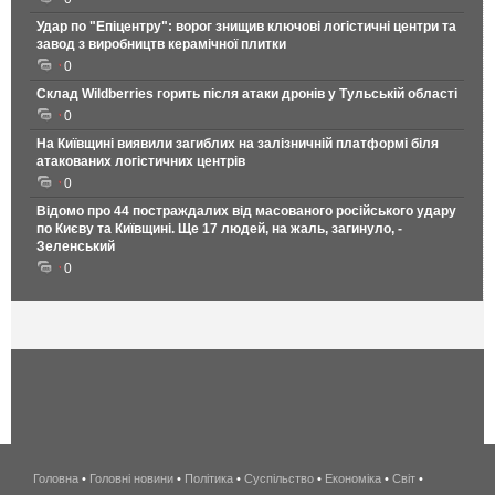
Удар по "Епіцентру": ворог знищив ключові логістичні центри та
завод з виробництв керамічної плитки
0
Склад Wildberries горить після атаки дронів у Тульській області
0
На Київщині виявили загиблих на залізничній платформі біля
атакованих логістичних центрів
0
Відомо про 44 постраждалих від масованого російського удару
по Києву та Київщині. Ще 17 людей, на жаль, загинуло, -
Зеленський
0
Головна
•
Головні новини
•
Політика
•
Суспільство
•
Економіка
беспроводной
•
Світ
•