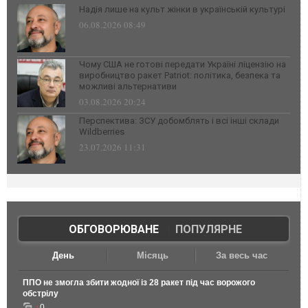
Надія лише на культ жінки в українській культурі
06.08.2026 08:49
Чому США не готові передати Україні ліцензію на
виробництво ракет Patriot: політика, безпека та
можливі альтернативи
03.08.2026 20:24
Перспектива: ЗСУ добомблять і всі інші склади
Wildberries
23.07.2026 11:31
ОБГОВОРЮВАНЕ
|
ПОПУЛЯРНЕ
День
Місяць
За весь час
ППО не змогла збити жодної із 28 ракет під час ворожого
обстрілу
0