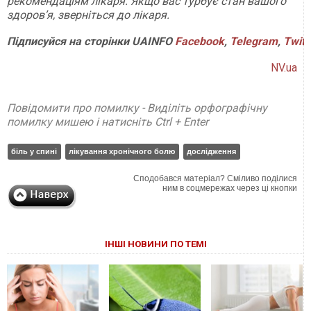
рекомендаціям лікаря. Якщо вас турбує стан вашого
здоров’я, зверніться до лікаря.
Підписуйся на сторінки UAINFO
Facebook
,
Telegram
,
Twitt
NV.ua
Повідомити про помилку - Виділіть орфографічну
помилку мишею і натисніть Ctrl + Enter
біль у спині
лікування хронічного болю
дослідження
Сподобався матеріал? Сміливо поділися
ним в соцмережах через ці кнопки
ІНШІ НОВИНИ ПО ТЕМІ