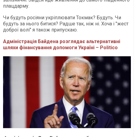
плацдарму.
Чи будуть росіяни укріплювати Токмак? Будуть. Чи
будуть за нього битися? Радше так, ніж ні. Хоча і "жест
доброї волі" я також припускаю.
Адміністрація Байдена розглядає альтернативні
шляхи фінансування допомоги Україні – Politico