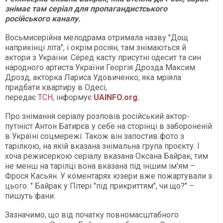
знімає там серіал для пропагандистського
російського каналу.
Восьмисерійна мелодрама отримала назву "Дощ
наприкінці літа", і окрім росіян, там знімаються й
актори з України. Серед касту присутні одесит та син
народного артиста України Георгія Дрозда Максим
Дрозд, акторка Лариса Удовиченко, яка мріяла
придбати квартиру в Одесі,
передає
ТСН
, інформує
UAINFO.org
.
Про знімання серіалу розповів російський актор-
путініст Антон Батирєв у себе на сторінці в забороненій
в Україні соцмережі. Також він запостив фото з
тарілкою, на якій вказана знімальна група проєкту. І
хоча режисеркою серіалу вказана Оксана Байрак, тим
не менш на тарілці вона вказана під іншим ім'ям –
Фрося Касьян. У коментарях юзери вже пожартували з
цього: " Байрак у Пітері "під прикриттям", чи що?" –
пишуть фани.
Зазначимо, що від початку повномасштабного