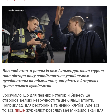
Воєнний стан, а разом із ним і комендантська година,
вже півтора року сприймаються українським
суспільством як обмеження, які діють в інтересах
цього самого суспільства.
Зрозуміло, що для певних категорій бізнесу це
створює великі незручності та ще більші втрати.
Наприклад, для ресторанів та нічних клубів. Але всі –
то всі,
пише
журналіст-розслідувач Михайло Ткач для