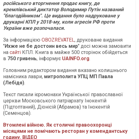
російського вторгнення продає книгу, де
кремлівський диктатор Володимир Путін названий
"благодійником". Це видання було надруковане у
друкарні КПЛ у 2018-му, коли агресія РФ проти
України вже розпочалася.
За інформацією
OBOZREVATEL
, друковане видання
"
Ихже не бе достоин весь мир
" досі можна замовити
на
сайті
КПЛ. Книга в майже 500 сторінок обійдеться
в
750 гривень
, інформує
UAINFO.org
.
Головним редактором видання вказано колишнього
намісника лаври,
митрополита УПЦ МП Павла
(Лебідя)
.
Текст писали ієромонахи Української православної
церкви Московського патріархату Інокентій
(Підтоптаний), Діонісій (Абрамов) та Інокентій
(Семенцов).
Втомлені війною. Як столичні правоохоронці
місяцями не помічають ресторан у комендантську
годину. ВІДЕО