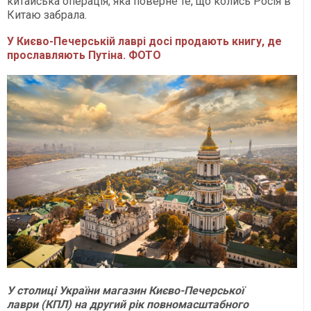
китайська операція, яка поверне те, що колись Росія в
Китаю забрала.
У Києво-Печерській лаврі досі продають книгу, де
прославляють Путіна. ФОТО
У столиці України магазин Києво-Печерської
лаври (КПЛ) на другий рік повномасштабного