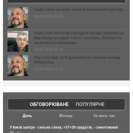
Надія лише на культ жінки в українській культурі
06.08.2026 08:49
Чому США не готові передати Україні ліцензію на
виробництво ракет Patriot: політика, безпека та
можливі альтернативи
03.08.2026 20:24
Перспектива: ЗСУ добомблять і всі інші склади
Wildberries
23.07.2026 11:31
ОБГОВОРЮВАНЕ
|
ПОПУЛЯРНЕ
День
Місяць
За весь час
У Києві завтра - сильна спека, +37+39 градусів. - синоптикиня