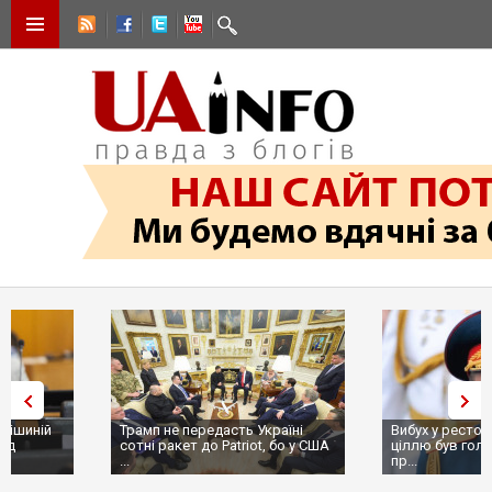
Трамп не передасть Україні
Вибух у ресторані в Москві:
сотні ракет до Patriot, бо у США
ціллю був головком ВКС Росії
...
пр...