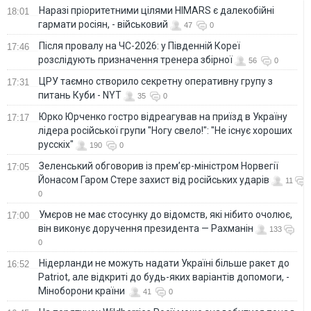
Наразі пріоритетними цілями HIMARS є далекобійні
18:01
гармати росіян, - військовий
47
0
Після провалу на ЧС-2026: у Південній Кореї
17:46
розслідують призначення тренера збірної
56
0
ЦРУ таємно створило секретну оперативну групу з
17:31
питань Куби - NYT
35
0
Юрко Юрченко гостро відреагував на приїзд в Україну
17:17
лідера російської групи "Ногу свело!": "Не існує хороших
русскіх"
190
0
Зеленський обговорив із прем’єр-міністром Норвегії
17:05
Йонасом Гаром Стере захист від російських ударів
11
0
Умєров не має стосунку до відомств, які нібито очолює,
17:00
він виконує доручення президента — Рахманін
133
0
Нідерланди не можуть надати Україні більше ракет до
16:52
Patriot, але відкриті до будь-яких варіантів допомоги, -
Міноборони країни
41
0