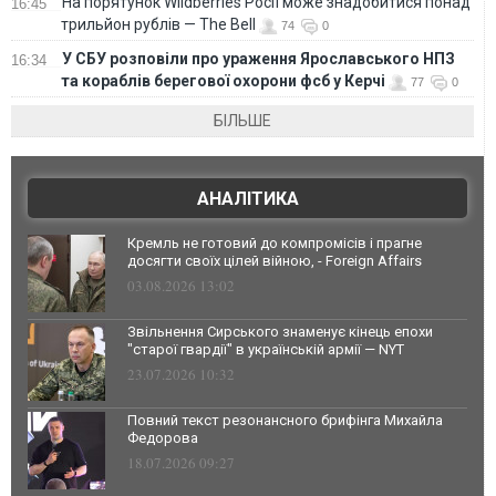
На порятунок Wildberries Росії може знадобитися понад
16:45
трильйон рублів — The Bell
74
0
У СБУ розповіли про ураження Ярославського НПЗ
16:34
та кораблів берегової охорони фсб у Керчі
77
0
БІЛЬШЕ
АНАЛІТИКА
Кремль не готовий до компромісів і прагне
досягти своїх цілей війною, - Foreign Affairs
03.08.2026 13:02
Звільнення Сирського знаменує кінець епохи
"старої гвардії" в українській армії — NYT
23.07.2026 10:32
Повний текст резонансного брифінга Михайла
Федорова
18.07.2026 09:27