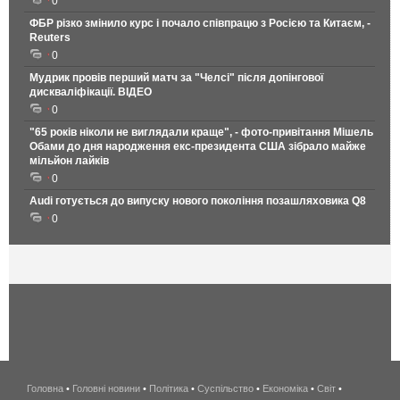
0
ФБР різко змінило курс і почало співпрацю з Росією та Китаєм, -
Reuters
0
Мудрик провів перший матч за "Челсі" після допінгової
дискваліфікації. ВІДЕО
0
"65 років ніколи не виглядали краще", - фото-привітання Мішель
Обами до дня народження екс-президента США зібрало майже
мільйон лайків
0
Audi готується до випуску нового покоління позашляховика Q8
0
Головна
•
Головні новини
•
Політика
•
Суспільство
•
Економіка
беспроводной
•
Світ
•