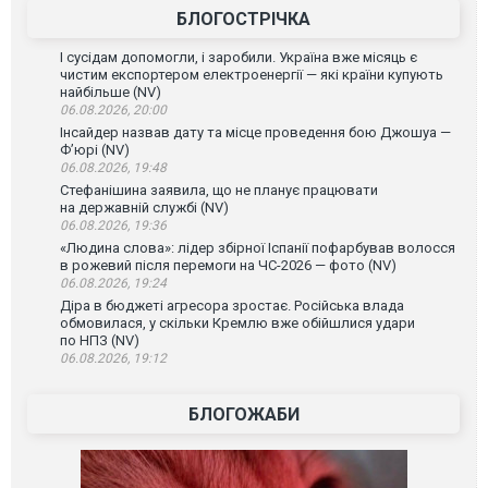
БЛОГОСТРІЧКА
І сусідам допомогли, і заробили. Україна вже місяць є
чистим експортером електроенергії — які країни купують
найбільше (NV)
06.08.2026, 20:00
Інсайдер назвав дату та місце проведення бою Джошуа —
Ф’юрі (NV)
06.08.2026, 19:48
Стефанішина заявила, що не планує працювати
на державній службі (NV)
06.08.2026, 19:36
«Людина слова»: лідер збірної Іспанії пофарбував волосся
в рожевий після перемоги на ЧС-2026 — фото (NV)
06.08.2026, 19:24
Діра в бюджеті агресора зростає. Російська влада
обмовилася, у скільки Кремлю вже обійшлися удари
по НПЗ (NV)
06.08.2026, 19:12
БЛОГОЖАБИ