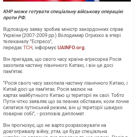
КНР може готувати спеціальну військову операцію
проти РФ.
Відповідну заяву зробив міністр закордонних справ
України (2007-2009 рр.) Володимир Огризко в етері
телеканалу "Еспресо",
передає
ТСН
, інформує
UAINFO.org
.
Він пригадав, що свого часу країна-агресорка Росія
захопила частину північного Китаю, і він це досі
пам'ятає.
"Росія свого часу захопила частину північного Китаю, і
Китай досі це пам'ятає. Росія малює на
картах майбутнього Китаю ці території як свої. Тобто
Путін чітко заявляє що за певних обставин, коли почне
сипатися путінський режим, він ці території швидко
поверне собі", - розповів дипломат.
Він прогнозує, що не варто розраховувати на
довготривалу війну, утім, це буде спеціальна