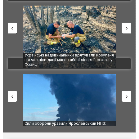
шкоджено
Українські надзвичайники врятували козуленя
СБУ за спр
траждалі.
під час ліквідації масштабної лісової пожежі у
Болгарії з
ВІДЕО
Франції
ФОТО
чили нову
Сили оборони уразили Ярославський НПЗ:
Неймар вла
губернатор регіону заявив про наймасштабнішу
"Сантоса".
атаку. ВІДЕО