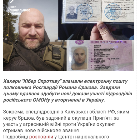
Хакери "Кібер Спротиву" зламали електронну пошту
полковника Росгвардії Романа Єршова. Завдяки
цьому вдалося здобути нові докази участі підрозділів
російського ОМОНу у вторгненні в Україну.
Зокрема, спецпідрозділ з Калузької області РФ, яким
керує Єршов, був задіяний в окупації Прип'яті, за
участь у агресивній війні проти України окупант
отримав нове військове звання.
Подробиці
розповіли
у Центрі національного