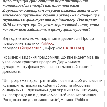
Адміністрація Джо Байдена веде обговорення
можливості активації грантової програми
Державного департаменту для надання додаткової
військової підтримки Україні з огляду на складнощі з
отриманням фінансування від Конгресу. Президент
США натякнув, що "існує альтернативний шлях, яким
ми зможемо забезпечити цьому фінансування".
Від подальших коментарів він відмовився. Про це
повідомляє видання
Politico
,
передає
Обозреватель
, інформує
UAINFO.org
.
Інсайдери видання повідомили, що президент мав на
увазі саме грантову програму Державного
департаменту фінансування іноземної військової
допомоги.
"Ця програма надає гранти або позички, щоб допомогти
країнам-партнерам придбати зброю та оборонне
обладнання – призначене для України та інших країн,
які постраждали від повномасштабного вторгнення
Росії, сказали двоє чиновників", – пише Politico.