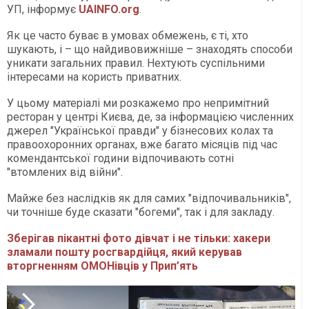
УП, інформує
UAINFO.org
.
Як це часто буває в умовах обмежень, є ті, хто
шукають, і – що найдивовижніше – знаходять способи
уникати загальних правил. Нехтують суспільними
інтересами на користь приватних.
У цьому матеріалі ми розкажемо про непримітний
ресторан у центрі Києва, де, за інформацією численних
джерел "Української правди" у бізнесових колах та
правоохоронних органах, вже багато місяців під час
комендантської години відпочивають сотні
"втомлених від війни".
Майже без наслідків як для самих "відпочивальників",
чи точніше буде сказати "богеми", так і для закладу.
Зберігав пікантні фото дівчат і не тільки: хакери
зламали пошту росгвардійця, який керував
вторгненням ОМОНівців у Прип’ять