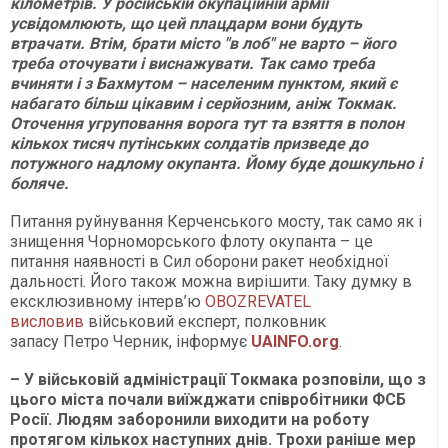
кілометрів. У російській окупаційній армії
усвідомлюють, що цей плацдарм вони будуть
втрачати. Втім, брати місто "в лоб" не варто – його
треба оточувати і виснажувати. Так само треба
вчиняти і з Бахмутом – населеним пунктом, який є
набагато більш цікавим і серйозним, аніж Токмак.
Оточення угруповання ворога тут та взяття в полон
кількох тисяч путінських солдатів призведе до
потужного надлому окупанта. Йому буде дошкульно і
боляче.
Питання руйнування Керченського мосту, так само як і
знищення Чорноморського флоту окупанта – це
питання наявності в Сил оборони ракет необхідної
дальності. Його також можна вирішити. Таку думку в
ексклюзивному інтерв’ю
OBOZREVATEL
висловив
військовий експерт, полковник
запасу Петро Черник, інформує
UAINFO.org
.
– У військовій адміністрації Токмака розповіли, що з
цього міста почали виїжджати співробітники ФСБ
Росії. Людям заборонили виходити на роботу
протягом кількох наступних днів. Трохи раніше мер