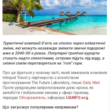
Туристичні компанії бʼють на сполох через кліматичні
зміни, які можуть назавжди змінити звичні подорожі
вже в 2040-50-х роках. Популярні тропічні курорти
стануть надто спекотними, острови підуть під воду, а
сніжні схили перетворяться на "голі" гори.
Про це йдеться у новому звіті, який замовила компанія
Intrepid Travel у партнерстві з агентством
прогнозування The Future Laboratory, пише
Daily Mail
.
Проте урядовцям запропонували дієві кроки, як
запобігти глобальним змінам у сфері туризму,
передає
Обозреватель
, інформує
UAINFO.org
.
Що загрожує популярним напрямкам?