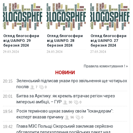
Огляд блогосфери
Огляд блогосфери
Огляд блогосфери
від UAINFO. 29
від UAINFO. 28
від UAINFO. 27
березня 2024
березня 2024
березня 2024
29.03.2024
28.03.2024
27.03.2024
Правила коментування ! »
НОВИНИ
Зеленський підписав укази про звільнення ще чотирьох
20:15
послів
7
0
Битва за Арктику: як кремль втрачає регіон через
20:01
імперські амбіції, – ГУР
30
0
Росія терміново шукає заміну своїм "Іскандерам":
19:54
експерт вказав причину
96
0
Глава МЗС Польщі Сікорський закликав серйозно
19:42
обговорити перехоплення російських ракет над