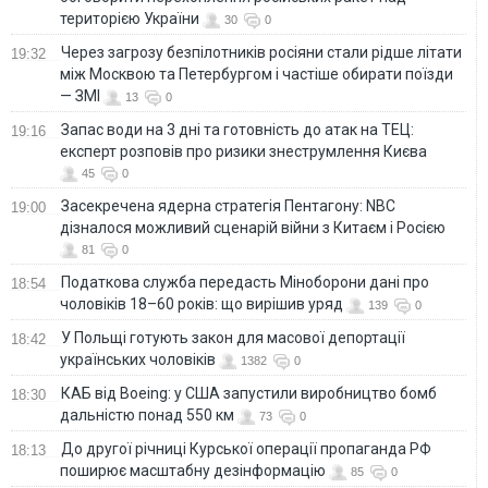
територією України
30
0
Через загрозу безпілотників росіяни стали рідше літати
19:32
між Москвою та Петербургом і частіше обирати поїзди
— ЗМІ
13
0
Запас води на 3 дні та готовність до атак на ТЕЦ:
19:16
експерт розповів про ризики знеструмлення Києва
45
0
Засекречена ядерна стратегія Пентагону: NBC
19:00
дізналося можливий сценарій війни з Китаєм і Росією
81
0
Податкова служба передасть Міноборони дані про
18:54
чоловіків 18–60 років: що вирішив уряд
139
0
У Польщі готують закон для масової депортації
18:42
українських чоловіків
1382
0
КАБ від Boeing: у США запустили виробництво бомб
18:30
дальністю понад 550 км
73
0
До другої річниці Курської операції пропаганда РФ
18:13
поширює масштабну дезінформацію
85
0