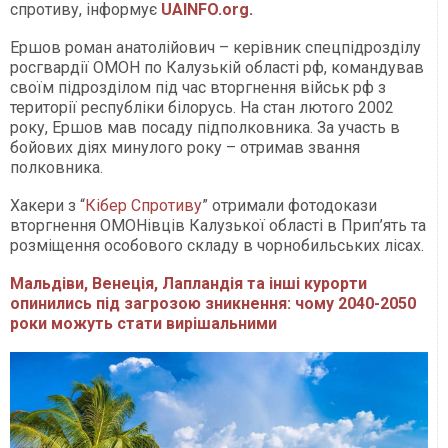
спротиву, інформує
UAINFO.org
.
Ершов роман анатолійович – керівник спецпідрозділу
росгвардії ОМОН по Калузькій області рф, командував
своїм підрозділом під час вторгнення військ рф з
території республіки білорусь. На стан лютого 2002
року, Ершов мав посаду підполковника. За участь в
бойових діях минулого року – отримав звання
полковника.
Хакери з “
Кібер Спротиву
” отримали фотодокази
вторгнення ОМОНівців Калузької області в Прип’ять та
розміщення особового складу в чорнобильських лісах.
Мальдіви, Венеція, Лапландія та інші курорти
опинились під загрозою зникнення: чому 2040-2050
роки можуть стати вирішальними