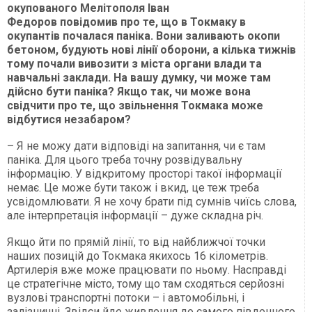
окупованого Мелітополя Іван
Федоров повідомив про те, що в Токмаку в
окупантів почалася паніка. Вони заливають окопи
бетоном, будують нові лінії оборони, а кілька тижнів
тому почали вивозити з міста органи влади та
навчальні заклади. На вашу думку, чи може там
дійсно бути паніка? Якщо так, чи може вона
свідчити про те, що звільнення Токмака може
відбутися незабаром?
– Я не можу дати відповіді на запитання, чи є там
паніка. Для цього треба точну розвідувальну
інформацію. У відкритому просторі такої інформації
немає. Це може бути також і вкид, це теж треба
усвідомлювати. Я не хочу брати під сумнів чиїсь слова,
але інтерпретація інформації – дуже складна річ.
Якщо йти по прямій лінії, то від найближчої точки
наших позицій до Токмака якихось 16 кілометрів.
Артилерія вже може працювати по ньому. Насправді
це стратегічне місто, тому що там сходяться серйозні
вузлові транспортні потоки – і автомобільні, і
залізничні. Звідси йде живлення до самого південного