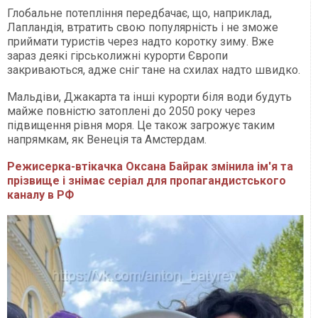
Глобальне потепління передбачає, що, наприклад,
Лапландія, втратить свою популярність і не зможе
приймати туристів через надто коротку зиму. Вже
зараз деякі гірськолижні курорти Європи
закриваються, адже сніг тане на схилах надто швидко.
Мальдіви, Джакарта та інші курорти біля води будуть
майже повністю затоплені до 2050 року через
підвищення рівня моря. Це також загрожує таким
напрямкам, як Венеція та Амстердам.
Режисерка-втікачка Оксана Байрак змінила ім'я та
прізвище і знімає серіал для пропагандистського
каналу в РФ