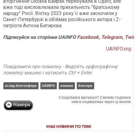
вторгнення Оксана Байрак перебувала в Одесі, але
вже тоді висловлювала прихильність "братському
народу" Росії. Влітку 2023 року її вже заскочили у
Санкт-Петербурзі в обіймах російського актора і Z-
патріота Антона Батирєва.
Підписуйся на сторінки UAINFO
Facebook
,
Telegram
,
Twitt
UAINFO.org
Повідомити про помилку - Виділіть орфографічну
помилку мишею і натисніть Ctrl + Enter
огляд блогосфери
UAINFO
новини
блогери
Сподобався матеріал? Сміливо поділися
ним в соцмережах через ці кнопки
ІНШІ НОВИНИ ПО ТЕМІ