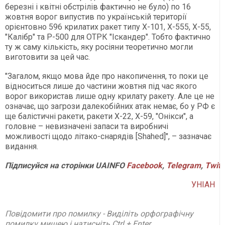
березні і квітні обстрілів фактично не було) по 16
жовтня ворог випустив по українській території
орієнтовно 596 крилатих ракет типу Х-101, Х-555, Х-55,
"Калібр" та Р-500 для ОТРК "Іскандер". Тобто фактично
ту ж саму кількість, яку росіяни теоретично могли
виготовити за цей час.
"Загалом, якщо мова йде про накопичення, то поки це
відноситься лише до частини жовтня під час якого
ворог використав лише одну крилату ракету. Але це не
означає, що загрози далекобійних атак немає, бо у РФ є
ще балістичні ракети, ракети Х-22, Х-59, "Онікси", а
головне – невизначені запаси та виробничі
можливості щодо літако-снарядів [Shahed]", – зазначає
видання.
Підписуйся на сторінки UAINFO
Facebook
,
Telegram
,
Twitt
УНІАН
Повідомити про помилку - Виділіть орфографічну
помилку мишею і натисніть Ctrl + Enter