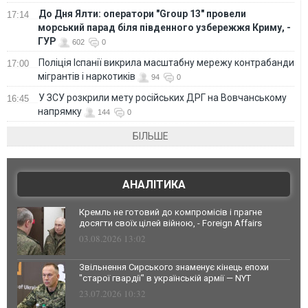
До Дня Ялти: оператори "Group 13" провели
17:14
морський парад біля південного узбережжя Криму, -
ГУР
602
0
Поліція Іспанії викрила масштабну мережу контрабанди
17:00
мігрантів і наркотиків
94
0
У ЗСУ розкрили мету російських ДРГ на Вовчанському
16:45
напрямку
144
0
БІЛЬШЕ
АНАЛІТИКА
Кремль не готовий до компромісів і прагне
досягти своїх цілей війною, - Foreign Affairs
03.08.2026 13:02
Звільнення Сирського знаменує кінець епохи
"старої гвардії" в українській армії — NYT
23.07.2026 10:32