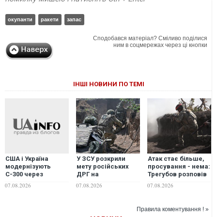
окупанти
ракети
запас
Сподобався матеріал? Сміливо поділися
ним в соцмережах через ці кнопки
ІНШІ НОВИНИ ПО ТЕМІ
У ЗСУ розкрили
Атак стає більше,
США і Україна
мету російських
просування - нема:
модернізують
ДРГ на
Трегубов розповів
С-300 через
Вовчанському
про ситуацію на
дефіцит ракет
07.08.2026
07.08.2026
07.08.2026
напрямку
Лиманському
Patriot, - ЗМІ
напрямку
Правила коментування ! »