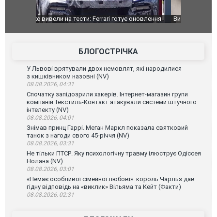
оновлення
Вийшов трейлер нової екранізації легендарного
Зеленський
фільму "Афера Томаса Крауна"
перемовин
БЛОГОСТРІЧКА
У Львові врятували двох немовлят, які народилися
з кишківником назовні (NV)
08.08.2026, 04:31
Спочатку запідозрили хакерів. Інтернет-магазин групи
компаній Текстиль-Контакт атакували системи штучного
інтелекту (NV)
08.08.2026, 04:01
Знімав принц Гаррі. Меган Маркл показала святковий
танок з нагоди свого 45-річчя (NV)
08.08.2026, 03:31
Не тільки ПТСР. Яку психологічну травму ілюструє Одіссея
Нолана (NV)
08.08.2026, 03:01
«Немає особливої сімейної любові»: король Чарльз дав
гідну відповідь на «виклик» Вільяма та Кейт (Факти)
08.08.2026, 02:31