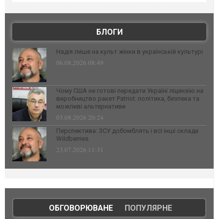
БЛОГИ
Надія лише на культ жінки в українській культурі
06.08.2026 08:49
Чому США не готові передати Україні ліцензію на
виробництво ракет Patriot: політика, безпека та
можливі альтернативи
03.08.2026 20:24
Перспектива: ЗСУ добомблять і всі інші склади
Wildberries
23.07.2026 11:31
ОБГОВОРЮВАНЕ
|
ПОПУЛЯРНЕ