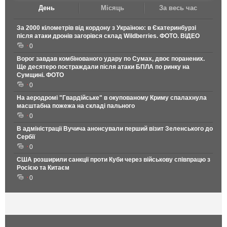
День
Місяць
За весь час
За 2000 кілометрів від кордону з Україною: в Єкатеринбурзі
після атаки дронів загорівся склад Wildberries. ФОТО. ВІДЕО
0
Ворог завдав комбінованого удару по Сумах, двоє поранених.
Ще десятеро постраждали після атаки БПЛА по ринку на
Сумщині. ФОТО
0
На аеродромі "Гвардійське" в окупованому Криму спалахнула
масштабна пожежа на складі пального
0
В адміністрації Вучича анонсували перший візит Зеленського до
Сербії
0
США розширили санкції проти Куби через військову співпрацю з
Росією та Китаєм
0