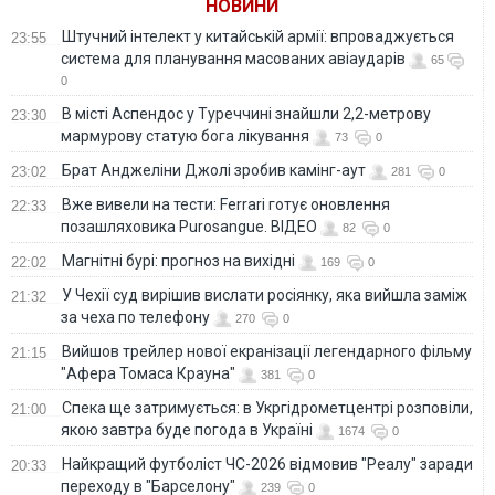
НОВИНИ
Штучний інтелект у китайській армії: впроваджується
23:55
система для планування масованих авіаударів
65
0
В місті Аспендос у Туреччині знайшли 2,2-метрову
23:30
мармурову статую бога лікування
73
0
Брат Анджеліни Джолі зробив камінг-аут
23:02
281
0
Вже вивели на тести: Ferrari готує оновлення
22:33
позашляховика Purosangue. ВІДЕО
82
0
Магнітні бурі: прогноз на вихідні
22:02
169
0
У Чехії суд вирішив вислати росіянку, яка вийшла заміж
21:32
за чеха по телефону
270
0
Вийшов трейлер нової екранізації легендарного фільму
21:15
"Афера Томаса Крауна"
381
0
Спека ще затримується: в Укргідрометцентрі розповіли,
21:00
якою завтра буде погода в Україні
1674
0
Найкращий футболіст ЧС-2026 відмовив "Реалу" заради
20:33
переходу в "Барселону"
239
0