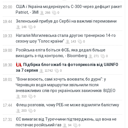
США і Україна модернізують С-300 через дефіцит ракет
20:00
Patriot, - ЗМІ
266
0
Зеленський прибув до Сербії на важливі перемовини
19:44
146
0
Наталія Могилевська стала другою тренеркою 14-го
19:33
сезону шоу "Голос країни"
143
0
Російська еліта боїться ФСБ, яка дедалі більше
19:00
виходить з-під контролю, - Bloomberg
271
0
Підбірка блогожаб та фотоприколів від UAINFO
18:30
за 7 серпня
11742
0
"Вони воюють, самі хочуть воювати, бо дурні": у
18:01
Чернівцях водія маршрутки звільнили після
зневажливих слів про українських захисників. ВІДЕО
310
0
Флеш розповів, чому РЕБ не може відхиляти балістику
17:44
203
0
ЄС вимагає від Туреччини підтверджень, що вона не
17:31
постачає російський газ
94
0