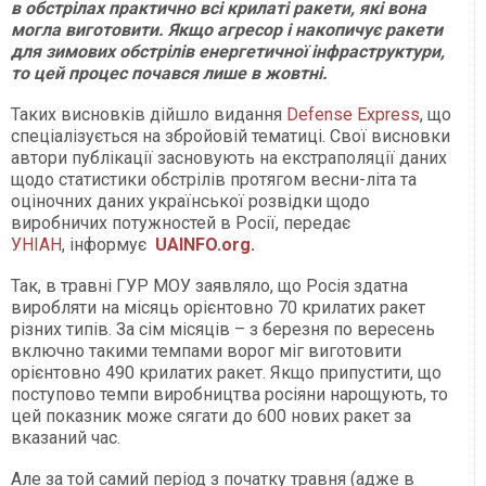
в обстрілах практично всі крилаті ракети, які вона
могла виготовити. Якщо агресор і накопичує ракети
для зимових обстрілів енергетичної інфраструктури,
то цей процес почався лише в жовтні.
Таких висновків дійшло видання
Defense Express
, що
спеціалізується на збройовій тематиці. Свої висновки
автори публікації засновують на екстраполяції даних
щодо статистики обстрілів протягом весни-літа та
оціночних даних української розвідки щодо
виробничих потужностей в Росії, передає
УНІАН
, інформує
UAINFO.org
.
Так, в травні ГУР МОУ заявляло, що Росія здатна
виробляти на місяць орієнтовно 70 крилатих ракет
різних типів. За сім місяців – з березня по вересень
включно такими темпами ворог міг виготовити
орієнтовно 490 крилатих ракет. Якщо припустити, що
поступово темпи виробництва росіяни нарощують, то
цей показник може сягати до 600 нових ракет за
вказаний час.
Але за той самий період з початку травня (адже в