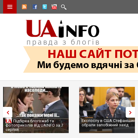
Експослу в США Стефанішині
Підбірка блогожаб та
обрали запобіжний захід
фотоприколів від UAINFO за 7
серпня