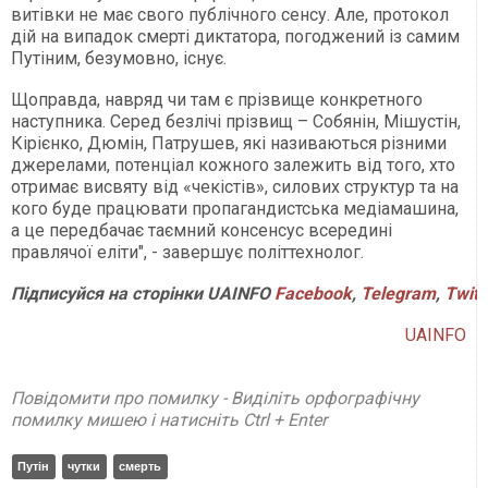
витівки не має свого публічного сенсу. Але, протокол
дій на випадок смерті диктатора, погоджений із самим
Путіним, безумовно, існує.
Щоправда, навряд чи там є прізвище конкретного
наступника. Серед безлічі прізвищ – Собянін, Мішустін,
Кірієнко, Дюмін, Патрушев, які називаються різними
джерелами, потенціал кожного залежить від того, хто
отримає висвяту від «чекістів», силових структур та на
кого буде працювати пропагандистська медіамашина,
а це передбачає таємний консенсус всередині
правлячої еліти", - завершує політтехнолог.
Підписуйся на сторінки UAINFO
Facebook
,
Telegram
,
Twitt
UAINFO
Повідомити про помилку - Виділіть орфографічну
помилку мишею і натисніть Ctrl + Enter
Путін
чутки
смерть