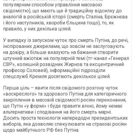
популярним способом управління масовою
свідомістю), що мають ще й традиційну відсилку до
аналогій в російській історії (смерть Сталіна, Брєжнєва
і його наступників, хвороби Єльцина тощо), то, як
правило, у них декілька цілей.
У випадку із запуском чуток про смерть Путіна, до речі,
інспірованих джерелами, що зовсім не заслуговують
на довіру, а більше вказують на бажання створити
штучний ажіотаж на популярній темі (тг-канал «Генерал
СВР», колишній розвідник Жирнов та ексцентричний
професор Соловей), інформаційні підрозділи
спецслужб Кремля досягають декількох цілей.
Перша ціль – явити після свідомого розгону чуток
«воскреслого» та здорового Путіна для категоричного
закріплення в масовій свідомості росіян переконання,
що Путін «у формі» і буде правити вічно, йому немає
альтернативи і сподівання на його смерть марні.
Досить проста технологія напередодні президентських
виборів, яка дозволяє спекулювати на страхові росіян
щодо майбутнього РФ без Путіна.