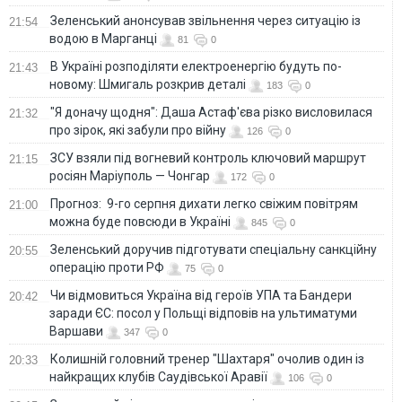
Зеленський анонсував звільнення через ситуацію із
21:54
водою в Марганці
81
0
В Україні розподіляти електроенергію будуть по-
21:43
новому: Шмигаль розкрив деталі
183
0
"Я доначу щодня": Даша Астаф'єва різко висловилася
21:32
про зірок, які забули про війну
126
0
ЗСУ взяли під вогневий контроль ключовий маршрут
21:15
росіян Маріуполь — Чонгар
172
0
Прогноз: 9-го серпня дихати легко свіжим повітрям
21:00
можна буде повсюди в Україні
845
0
Зеленський доручив підготувати спеціальну санкційну
20:55
операцію проти РФ
75
0
Чи відмовиться Україна від героїв УПА та Бандери
20:42
заради ЄС: посол у Польщі відповів на ультиматуми
Варшави
347
0
Колишній головний тренер "Шахтаря" очолив один із
20:33
найкращих клубів Саудівської Аравії
106
0