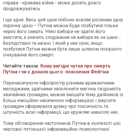
справа - кривава війна - може досить довго
продовжуватись.
І ще одне. Весь цей шум побічно вселяє росіянам одну
порочну ідею – Путіна можна буде позбутися тільки
через його смерть. Ніякі вибори не здатні його
змістити, а значить сподівання на вибори як на шанс -
безпідставні та наївні. І який у них сенс, якщо
позбутися Путіна можна бути лише шляхом покірного
очікування його смерті.
Читайте також:
Кому вигідні чутки про смерть
Путіна і чи є докази цього: пояснення Фейгіна
Перенасичуючи інфопростір різними вражаючими
меседжами, здатними заполонити магічну свідомість
звичайних громадян, можна змішати тему двійників із
більш емоційно-насиченою інформацією і змусити
громадян сформувати думку про токсичність та
штучність всієї інформації, що кружляє навколо них.
Тому обговорення наступників Путіна в контексті цієї
чергової путінської інформаційно-психологічної