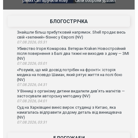
чили нову
Сили оборони уразили Ярославський НПЗ:
Неймар вла
губернатор регіону заявив про наймасштабнішу
"Сантоса".
атаку. ВІДЕО
БЛОГОСТРІЧКА
Знайшли більш прибутковий напрямок. Shell продає весь
свій «зелений» бізнес у Європі (NV)
07.08.2026, 05:31
Убивство Ігоря Комарова. Ветеран Kraken Новостройний
після повернення з Балі два тижні не виходив з дому — ЗМІ
(NV)
07.08.2026, 05:01
«Розумів, що мій досвід потрібен на фронті»: історія
медика на псевдо Шаман, який рятує життя на полі бою
(NV)
07.08.2026, 04:31
У Вінниці з організму дитини видалили дев’ять магнітів —
застосували авторську методику (NV)
07.08.2026, 04:01
Суд на Харківщині виніс вирок студенці з Китаю, яка
намагалась відправити додому деталь від винищувача
(NV)
07.08.2026, 03:31