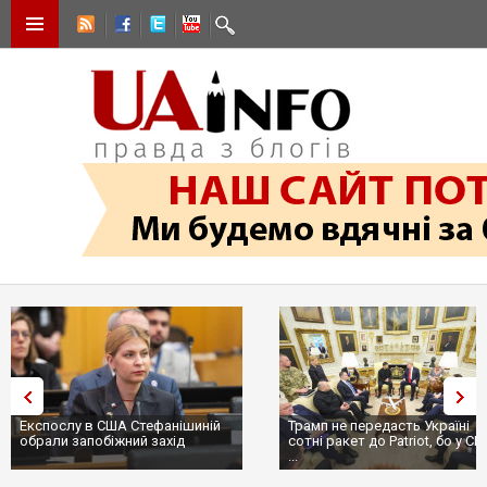
Експослу в США Стефанішиній
Трамп не передасть Україні
обрали запобіжний захід
сотні ракет до Patriot, бо у СШ
...