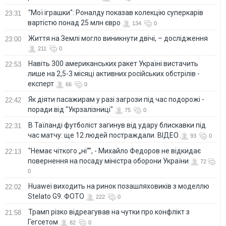
"Мої іграшки": Роналду показав колекцію суперкарів
23:31
вартістю понад 25 млн євро
134
0
Життя на Землі могло виникнути двічі, – дослідження
23:00
211
0
Навіть 300 американських ракет Україні вистачить
22:53
лише на 2,5-3 місяці активних російських обстрілів -
експерт
66
0
Як діяти пасажирам у разі загрози під час подорожі -
22:42
поради від "Укрзалізниці"
75
0
В Таїланді футболіст загинув від удару блискавки під
22:31
час матчу: ще 12 людей постраждали. ВІДЕО
93
0
"Немає чіткого „ні“", - Михайло Федоров не відкидає
22:13
повернення на посаду міністра оборони України
72
0
Huawei виходить на ринок позашляховиків з моделлю
22:02
Stelato G9. ФОТО
222
0
Трамп різко відреагував на чутки про конфлікт з
21:58
Гегсетом
82
0