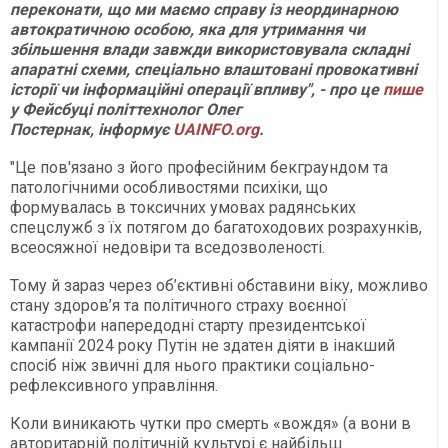
переконати, що ми маємо справу із неординарною
автократичною особою, яка для утримання чи
збільшення влади завжди використовувала складні
апаратні схеми, спеціально влаштовані провокативні
історії чи інформаційні операції впливу", - про це
пише
у Фейсбуці політтехнолог Олег
Постернак, інформує
UAINFO.org
.
"Це пов'язано з його професійним бекграундом та
патологічними особливостями психіки, що
формувалась в токсичних умовах радянських
спецслужб з їх потягом до багатоходових розрахунків,
всеосяжної недовіри та вседозволеності.
Тому й зараз через об’єктивні обставини віку, можливо
стану здоров’я та політичного страху воєнної
катастрофи напередодні старту президентської
кампанії 2024 року Путін не здатен діяти в інакший
спосіб ніж звичні для нього практики соціально-
рефлексивного управління.
Коли виникають чутки про смерть «вождя» (а вони в
авторитарній політичній культурі є найбільш