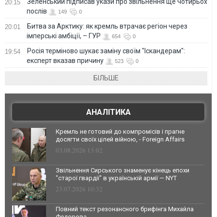
Зеленський підписав укази про звільнення ще чотирьох
20:15
послів
149
0
Битва за Арктику: як кремль втрачає регіон через
20:01
імперські амбіції, – ГУР
654
0
Росія терміново шукає заміну своїм "Іскандерам":
19:54
експерт вказав причину
523
0
БІЛЬШЕ
АНАЛІТИКА
Кремль не готовий до компромісів і прагне
досягти своїх цілей війною, - Foreign Affairs
03.08.2026 13:02
Звільнення Сирського знаменує кінець епохи
"старої гвардії" в українській армії — NYT
23.07.2026 10:32
Повний текст резонансного брифінга Михайла
Федорова