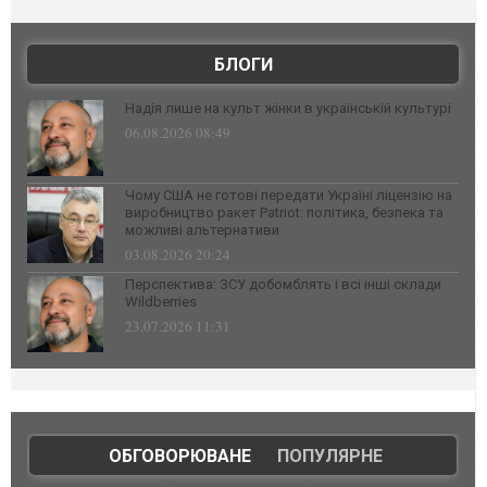
БЛОГИ
Надія лише на культ жінки в українській культурі
06.08.2026 08:49
Чому США не готові передати Україні ліцензію на
виробництво ракет Patriot: політика, безпека та
можливі альтернативи
03.08.2026 20:24
Перспектива: ЗСУ добомблять і всі інші склади
Wildberries
23.07.2026 11:31
ОБГОВОРЮВАНЕ
|
ПОПУЛЯРНЕ