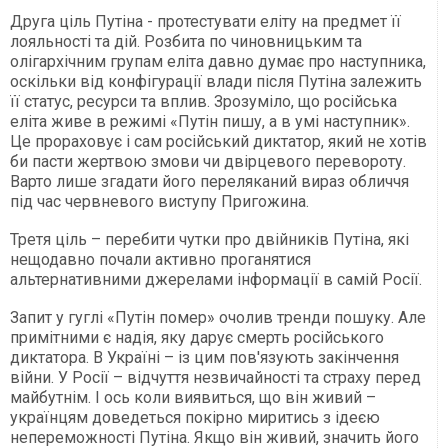
Друга ціль Путіна - протестувати еліту на предмет її
лояльності та дій. Розбита по чиновницьким та
олігархічним групам еліта давно думає про наступника,
оскільки від конфігурації влади після Путіна залежить
її статус, ресурси та вплив. Зрозуміло, що російська
еліта живе в режимі «Путін пишу, а в умі наступник».
Це прораховує і сам російський диктатор, який не хотів
би пасти жертвою змови чи двірцевого перевороту.
Варто лише згадати його переляканий вираз обличчя
під час червневого виступу Пригожина.
Третя ціль – перебити чутки про двійників Путіна, які
нещодавно почали активно проганятися
альтернативними джерелами інформації в самій Росії.
Запит у гуглі «Путін помер» очолив тренди пошуку. Але
примітними є надія, яку дарує смерть російського
диктатора. В Україні – із цим пов'язують закінчення
війни. У Росії – відчуття незвичайності та страху перед
майбутнім. І ось коли виявиться, що він живий –
українцям доведеться покірно миритись з ідеєю
непереможності Путіна. Якщо він живий, значить його