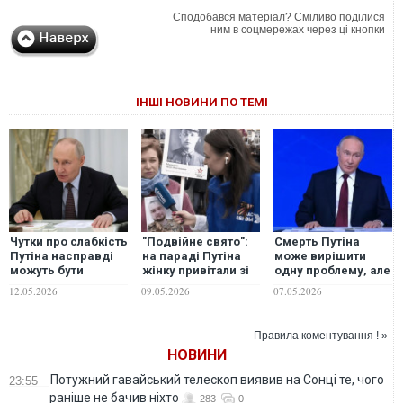
Сподобався матеріал? Сміливо поділися
ним в соцмережах через ці кнопки
ІНШІ НОВИНИ ПО ТЕМІ
Чутки про слабкість
"Подвійне свято":
Смерть Путіна
Путіна насправді
на параді Путіна
може вирішити
можуть бути
жінку привітали зі
одну проблему, але
пасткою Кремля, -
смертю сина на
створити ще
12.05.2026
09.05.2026
07.05.2026
Foreign Policy
"СВО"
десяток інших, -
Newsweek
Правила коментування ! »
НОВИНИ
Потужний гавайський телескоп виявив на Сонці те, чого
23:55
раніше не бачив ніхто
283
0