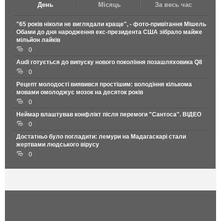
День
Місяць
За весь час
"65 років ніколи не виглядали краще", - фото-привітання Мішель
Обами до дня народження екс-президента США зібрало майже
мільйон лайків
0
Audi готується до випуску нового покоління позашляховика Q8
0
Рецепт молодості виявився простішим: володіння кількома
мовами омолоджує мозок на десяток років
0
Неймар влаштував конфлікт після перемоги "Сантоса". ВІДЕО
0
Достатньо було погладити: лемури на Мадагаскарі стали
жертвами людського вірусу
0