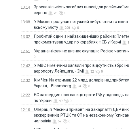
Зросла кількість загиблих внаслідок російської м
13:14
серпня
28
0
У Москві пролунав потужний вибух: стіни та вікна
13:08
всьому місту
299
0
Пробитий один із найзахищеніших районів: Плете
13:02
прокоментував удар по кораблях ФСБ у Керчі
Україна ніколи не визнає окупацію Росією частини
12:51
0
У МВС Німеччини заявили про відсутність зброї н
12:42
аеропорту Лейпцига, - ЗМІ
32
0
Кім Чен Ин отримав 22 млрд доларів надприбутку 
12:32
Україні, - Bloomberg
94
0
ЄС затвердив нові санкції проти РФ у відповідь н
12:22
по Україні
49
0
Операція "Чесний призов": на Закарпатті ДБР ви
12:16
екскерівників РТЦК та СП на незаконному "списан
чоловіків
57
0