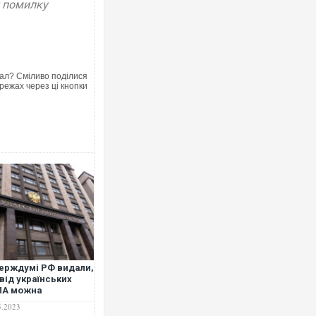
у помилку
ал? Сміливо поділися
режах через ці кнопки
Ворог завдав комбінованого удар
двоє поранених. Ще десятеро п
після атаки БПЛА по ринку на Су
ерждумі РФ видали,
від українських
В окупованій Ялті повідомляють 
ЛА можна
порт: над містом навис стовп чо
ищатися сіткою-
ВІДЕО
5.2023
бицею