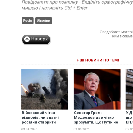
Повідомити про помилку - Виділіть орфографічн
мишею і натисніть Ctrl + Enter
Росія
біткоїни
Сподобався матері
ним в соцме
ІНШІ НОВИНИ ПО ТЕМІ
Військовий чітко
Сенатор Грем:
У Д
відповів, чи здатні
Медведєв дав чітко
що 
росіяни створити
зрозуміти, що Путін не
БП
буферну зону у
зацікавлений в мирі
зах
09.04.2026
03.06.2025
05.0
Вінницькій області
ра