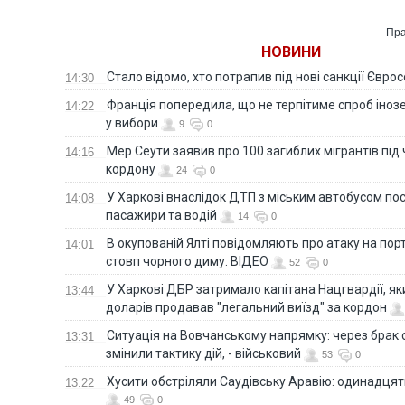
Пра
НОВИНИ
Стало відомо, хто потрапив під нові санкції Євро
14:30
Франція попередила, що не терпітиме спроб іно
14:22
у вибори
9
0
Мер Сеути заявив про 100 загиблих мігрантів під
14:16
кордону
24
0
У Харкові внаслідок ДТП з міським автобусом п
14:08
пасажири та водій
14
0
В окупованій Ялті повідомляють про атаку на порт
14:01
стовп чорного диму. ВІДЕО
52
0
У Харкові ДБР затримало капітана Нацгвардії, яки
13:44
доларів продавав "легальний виїзд" за кордон
Ситуація на Вовчанському напрямку: через брак 
13:31
змінили тактику дій, - військовий
53
0
Хусити обстріляли Саудівську Аравію: одинадця
13:22
49
0