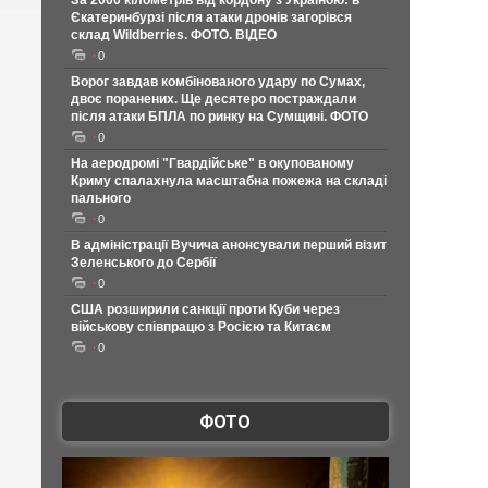
За 2000 кілометрів від кордону з Україною: в
Єкатеринбурзі після атаки дронів загорівся
склад Wildberries. ФОТО. ВІДЕО
0
Ворог завдав комбінованого удару по Сумах,
двоє поранених. Ще десятеро постраждали
після атаки БПЛА по ринку на Сумщині. ФОТО
0
На аеродромі "Гвардійське" в окупованому
Криму спалахнула масштабна пожежа на складі
пального
0
В адміністрації Вучича анонсували перший візит
Зеленського до Сербії
0
США розширили санкції проти Куби через
військову співпрацю з Росією та Китаєм
0
ФОТО