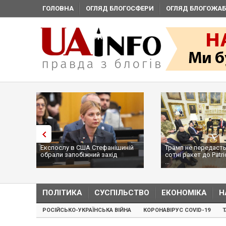
ГОЛОВНА
ОГЛЯД БЛОГОСФЕРИ
ОГЛЯД БЛОГОЖАБ
Експослу в США Стефанішиній
Трамп не передасть
обрали запобіжний захід
сотні ракет до Patri
...
ПОЛІТИКА
СУСПІЛЬСТВО
ЕКОНОМІКА
Н
РОСІЙСЬКО-УКРАЇНСЬКА ВІЙНА
КОРОНАВІРУС COVID-19