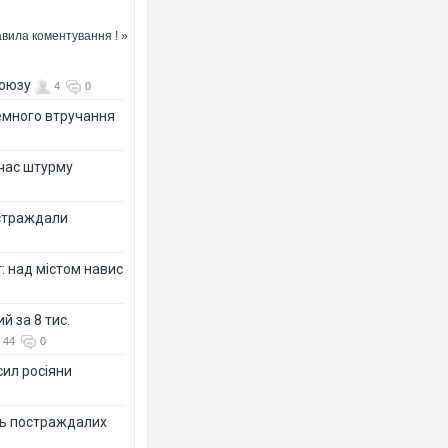
вила коментування ! »
союзу
4
0
земного втручання
 час штурму
остраждали
: над містом навис
й за 8 тис.
44
0
сил росіяни
ть постраждалих