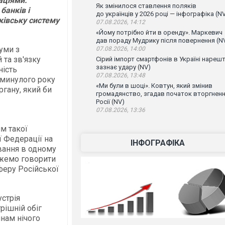
аціями.
Як змінилося ставлення поляків
банків і
до українців у 2026 році — інфографіка (N
івську систему
07.08.2026, 14:12
«Йому потрібно йти в оренду». Маркевич
дав пораду Мудрику після повернення (N
уми з
07.08.2026, 14:00
 та зв'язку
Сірий імпорт смартфонів в Україні нарешт
зазнає удару (NV)
ність
07.08.2026, 13:48
 минулого року
«Ми були в шоці». Ковтун, який змінив
ргану, який би
громадянство, згадав початок вторгнен
Росії (NV)
07.08.2026, 13:36
м такої
ї Федерації на
ІНФОГРАФІКА
ування в одному
можемо говорити
феру Російської
устрія
трішній обіг
янам нічого