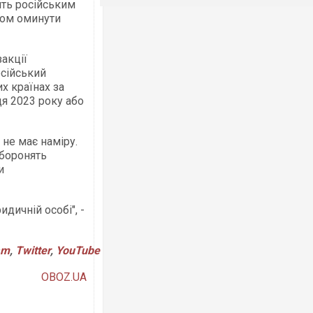
ить російським
ном оминути
акції
осійський
х країнах за
я 2023 року або
не має наміру.
аборонять
и
дичній особі", -
am
,
Twitter
,
YouTube
OBOZ.UA