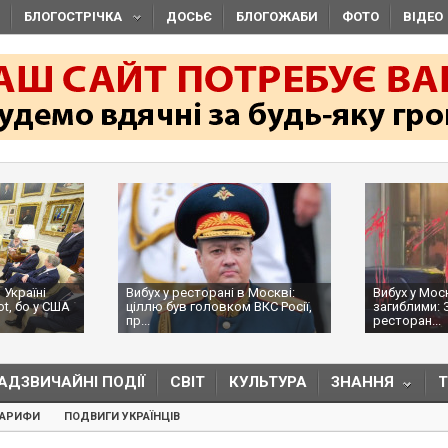
БЛОГОСТРІЧКА
ДОСЬЄ
БЛОГОЖАБИ
ФОТО
ВІДЕО
 Україні
Вибух у ресторані в Москві:
Вибух у Мос
ot, бо у США
ціллю був головком ВКС Росії,
загиблими: 
пр...
ресторан...
АДЗВИЧАЙНІ ПОДІЇ
СВІТ
КУЛЬТУРА
ЗНАННЯ
ТАРИФИ
ПОДВИГИ УКРАЇНЦІВ