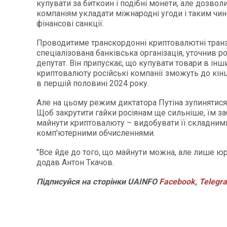
купувати за биткоин і подібні монети, але дозвол
компаніям укладати міжнародні угоди і таким чи
фінансові санкції.
Проводитиме транскордонні криптовалютні транз
спеціалізована банківська організація, уточнив р
депутат. Він припускає, що купувати товари в інши
криптовалюту російські компанії зможуть до кінц
в першій половині 2024 року.
Але на цьому режим диктатора Путіна зупинятися 
Щоб закрутити гайки росіянам ще сильніше, їм з
майнути криптовалюту – видобувати її складним
комп'ютерними обчисленнями.
"Все йде до того, що майнути можна, але лише юри
додав Антон Ткачов.
Підписуйся на сторінки UAINFO
Facebook
,
Telegr