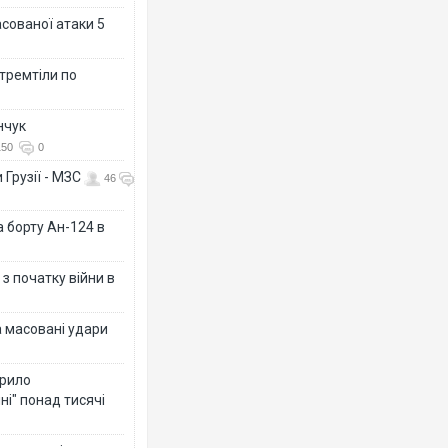
асованої атаки 5
 тремтіли по
нчук
150
0
 Грузії - МЗС
46
а борту Ан-124 в
з початку війни в
а масовані удари
крило
ні" понад тисячі