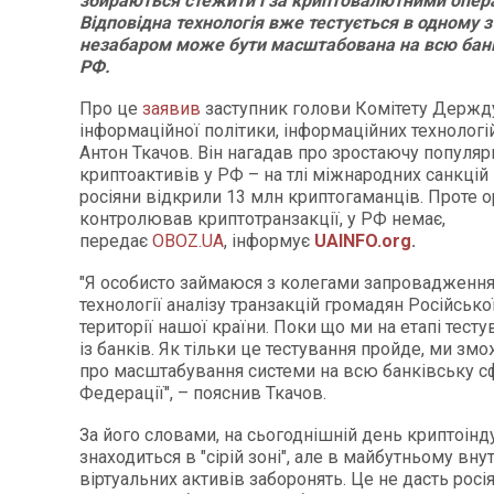
збираються стежити і за криптовалютними опер
Відповідна технологія вже тестується в одному з 
незабаром може бути масштабована на всю банк
РФ.
Про це
заявив
заступник голови Комітету Держд
інформаційної політики, інформаційних технологій
Антон Ткачов. Він нагадав про зростаючу популяр
криптоактивів у РФ – на тлі міжнародних санкцій
росіяни відкрили 13 млн криптогаманців. Проте о
контролював криптотранзакції, у РФ немає,
передає
OBOZ.UA
, інформує
UAINFO.org
.
"Я особисто займаюся з колегами запровадження
технології аналізу транзакцій громадян Російсько
території нашої країни. Поки що ми на етапі тест
із банків. Як тільки це тестування пройде, ми з
про масштабування системи на всю банківську с
Федерації", – пояснив Ткачов.
За його словами, на сьогоднішній день криптоінд
знаходиться в "сірій зоні", але в майбутньому вну
віртуальних активів заборонять. Це не дасть росі