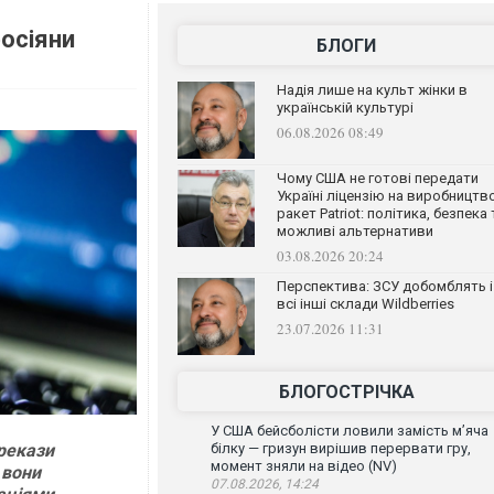
росіяни
БЛОГИ
Надія лише на культ жінки в
українській культурі
06.08.2026 08:49
Чому США не готові передати
Україні ліцензію на виробництв
ракет Patriot: політика, безпека 
можливі альтернативи
03.08.2026 20:24
Перспектива: ЗСУ добомблять і
всі інші склади Wildberries
23.07.2026 11:31
БЛОГОСТРІЧКА
У США бейсболісти ловили замість м’яча
ерекази
білку — гризун вирішив перервати гру,
момент зняли на відео (NV)
 вони
07.08.2026, 14:24