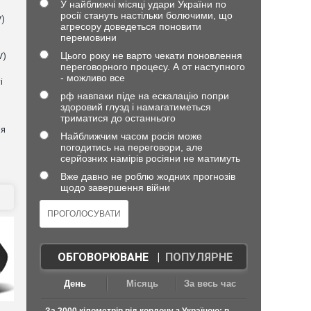
У найближчі місяці удари України по
росії стануть настільки болючими, що
V)
агресору доведеться поновити
перемовини
Цього року не варто чекати поновлення
V)
переговорного процесу. А от наступного
- можливо все
і
рф навпаки піде на ескалацію попри
здоровий глузд і намагатиметься
триматися до останнього
ня
Найближчим часом росія може
погодитись на переговори, але
серйозних намірів росіяни не матимуть
Вже давно не роблю жодних прогнозів
щодо завершення війни
ОБГОВОРЮВАНЕ
|
ПОПУЛЯРНЕ
День
Місяць
За весь час