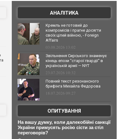
АНАЛІТИКА
Кремль не готовий до
компромісів і прагне досягти
своїх цілей війною, - Foreign
Affairs
03.08.2026 13:02
о
Звільнення Сирського знаменує
та
кінець епохи "старої гвардії" в
українській армії — NYT
23.07.2026 10:32
Повний текст резонансного
брифінга Михайла Федорова
18.07.2026 09:27
ОПИТУВАННЯ
На вашу думку, коли далекобійні санкції
України примусять росію сісти за стіл
переговорів?