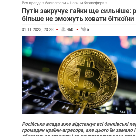
Вся правда з блогосфери
»
Новини блогосфери
»
Путін закручує гайки ще сильніше: 
більше не зможуть ховати біткоїни
•
•
01.11.2023, 20:28
450
0
Російська влада вже відстежує всі банківські п
громадян країни-агресора, але цього їм замало і