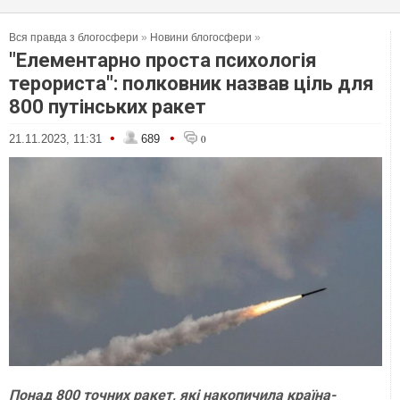
Вся правда з блогосфери
»
Новини блогосфери
»
"Елементарно проста психологія
терориста": полковник назвав ціль для
800 путінських ракет
•
•
21.11.2023, 11:31
689
0
Понад 800 точних ракет, які накопичила країна-