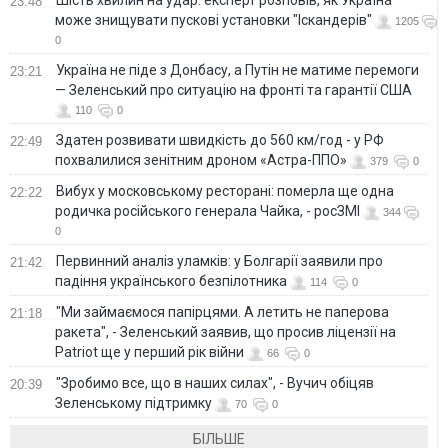
Шість хвилин на удар: експерт розповів, як Україна
23:48
може знищувати пускові установки "Іскандерів"
1205
0
Україна не піде з Донбасу, а Путін не матиме перемоги
23:21
— Зеленський про ситуацію на фронті та гарантії США
110
0
Здатен розвивати швидкість до 560 км/год - у РФ
22:49
похвалилися зенітним дроном «Астра-ППО»
379
0
Вибух у московському ресторані: померла ще одна
22:22
родичка російського генерала Чайка, - росЗМІ
344
0
Первинний аналіз уламків: у Болгарії заявили про
21:42
падіння українського безпілотника
114
0
"Ми займаємося папірцями. А летить не паперова
21:18
ракета", - Зеленський заявив, що просив ліцензії на
Patriot ще у перший рік війни
66
0
"Зробимо все, що в наших силах", - Вучич обіцяв
20:39
Зеленському підтримку
70
0
БІЛЬШЕ