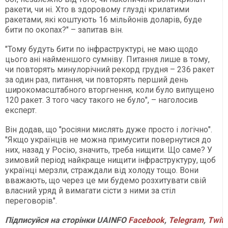
ракети, чи ні. Хто в здоровому глузді крилатими
ракетами, які коштують 16 мільйонів доларів, буде
бити по окопах?" – запитав він.
"Тому будуть бити по інфраструктурі, не маю щодо
цього ані найменшого сумніву. Питання лише в тому,
чи повторять минулорічний рекорд грудня – 236 ракет
за один раз, питання, чи повторять перший день
широкомасштабного вторгнення, коли було випущено
120 ракет. З того часу такого не було", – наголосив
експерт.
Він додав, що "росіяни мислять дуже просто і логічно".
"Якщо українців не можна примусити повернутися до
них, назад у Росію, значить, треба нищити. Що саме? У
зимовий період найкраще нищити інфраструктуру, щоб
українці мерзли, страждали від холоду тощо. Вони
вважають, що через це ми будемо розхитувати свій
власний уряд й вимагати сісти з ними за стіл
переговорів".
Підписуйся на сторінки UAINFO
Facebook
,
Telegram
,
Twitt