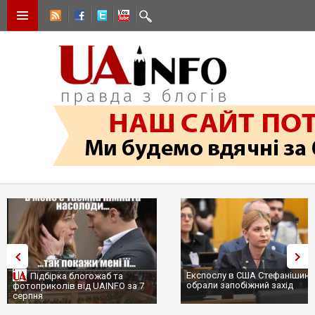
Експослу в США Стефанішині
Підбірка блогожаб та
обрали запобіжний захід
фотоприколів від UAINFO за 7
серпня