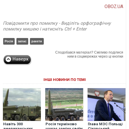
OBOZ.UA
Повідомити про помилку - Виділіть орфографічну
помилку мишею і натисніть Ctrl + Enter
Росія
запас
ракети
Сподобався матеріал? Сміливо поділися
ним в соцмережах через ці кнопки
ІНШІ НОВИНИ ПО ТЕМІ
Навіть 300
Росія терміново
Глава МЗС Польщі
американських
шукає заміну своїм
Сікорський