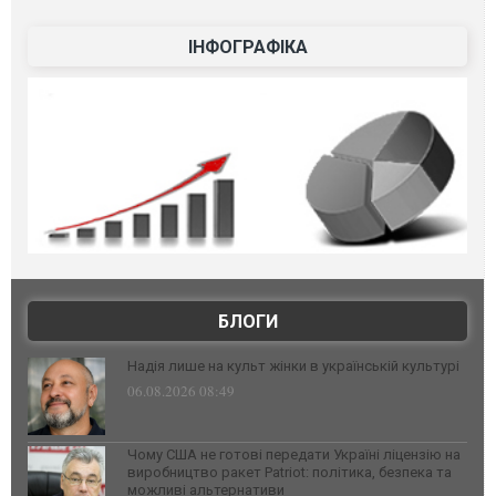
ІНФОГРАФІКА
БЛОГИ
Надія лише на культ жінки в українській культурі
06.08.2026 08:49
Чому США не готові передати Україні ліцензію на
виробництво ракет Patriot: політика, безпека та
можливі альтернативи