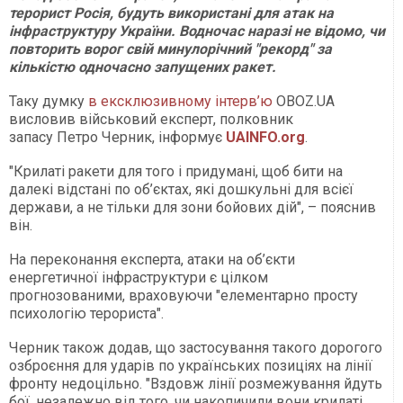
терорист Росія, будуть використані для атак на
інфраструктуру України. Водночас наразі не відомо, чи
повторить ворог свій минулорічний "рекорд" за
кількістю одночасно запущених ракет.
Таку думку
в ексклюзивному інтерв’ю
OBOZ.UA
висловив військовий експерт, полковник
запасу Петро Черник, інформує
UAINFO.org
.
"Крилаті ракети для того і придумані, щоб бити на
далекі відстані по об’єктах, які дошкульні для всієї
держави, а не тільки для зони бойових дій", – пояснив
він.
На переконання експерта, атаки на об’єкти
енергетичної інфраструктури є цілком
прогнозованими, враховуючи "елементарно просту
психологію терориста".
Черник також додав, що застосування такого дорогого
озброєння для ударів по українських позиціях на лінії
фронту недоцільно. "Вздовж лінії розмежування йдуть
бої, незалежно від того, чи накопичили вони крилаті