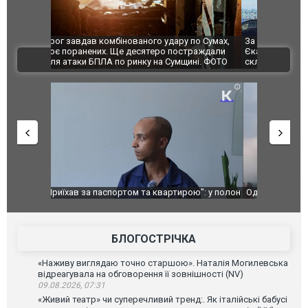
по Сумах,
За 2000 кілометрів від кордону з Україною: в
"Мої іграш
траждали
Єкатеринбурзі після атаки дронів загорівся
суперкарів
ВІДЕО
ині. ФОТО
склад Wildberries. ФОТО. ВІДЕО
ю": у полон
Одесу накрила потужна злива з градом та
Вже вивели 
в тезка
ураганним вітром
позашляхов
лаха
БЛОГОСТРІЧКА
«Наживу виглядаю точно старшою». Наталія Могилевська
відреагувала на обговорення її зовнішності (NV)
09.08.2026, 07:31
«Живий театр» чи суперечливий тренд:. Як італійські бабусі