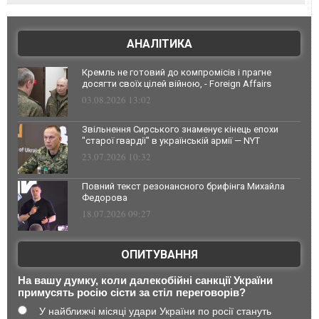
АНАЛІТИКА
Кремль не готовий до компромісів і прагне
досягти своїх цілей війною, - Foreign Affairs
03.08.2026 13:02
Звільнення Сирського знаменує кінець епохи
"старої гвардії" в українській армії — NYT
23.07.2026 10:32
Повний текст резонансного брифінга Михайла
Федорова
18.07.2026 09:27
ОПИТУВАННЯ
На вашу думку, коли далекобійні санкції України
примусять росію сісти за стіл переговорів?
У найближчі місяці удари України по росії стануть