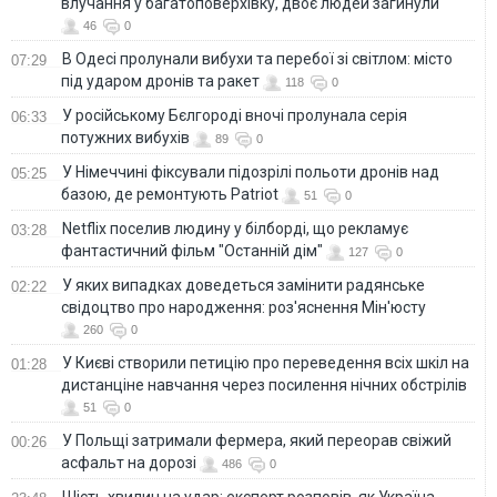
влучання у багатоповерхівку, двоє людей загинули
46
0
В Одесі пролунали вибухи та перебої зі світлом: місто
07:29
під ударом дронів та ракет
118
0
У російському Бєлгороді вночі пролунала серія
06:33
потужних вибухів
89
0
У Німеччині фіксували підозрілі польоти дронів над
05:25
базою, де ремонтують Patriot
51
0
Netflix поселив людину у білборді, що рекламує
03:28
фантастичний фільм "Останній дім"
127
0
У яких випадках доведеться замінити радянське
02:22
свідоцтво про народження: роз'яснення Мін'юсту
260
0
У Києві створили петицію про переведення всіх шкіл на
01:28
дистанціне навчання через посилення нічних обстрілів
51
0
У Польщі затримали фермера, який переорав свіжий
00:26
асфальт на дорозі
486
0