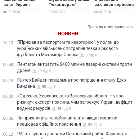
ракет Україні
"Іскандерам":
закликав серйозно
вистачить лише на
експерт вказав
обговорити
06.08.2026
06.08.2026
06.08.2026
2,5-3 місяці
причину
перехоплення
активних
російських ракет
російських
над територією
Правила коментування ! »
обстрілів - експерт
України
НОВИНИ
ППриїхав за паспортом та квартирою": у полон до
10:13
українських військових потрапив тезка зіркового
футболіста Мохамеда Салаха
0
0
Пентагон витратить $400 млн на лазерні системи проти
09:48
дронів
10
0
Гантер Байден повідомив про погіршення стану Джо
09:24
Байдена
58
0
«Одеська, Херсонська та Запорізька області – у зоні
09:00
ризику»: експерт пояснив, чим загрожує Україні дефіцит
водних ресурсів
55
0
Чи призначать пенсійни виплати, якщо ніколи не
08:36
працював офіційно: пояснення
94
0
РФ атакувала дронами Салтівський район Харкова: є
08:12