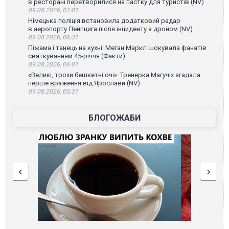
в ресторані перетворилися на пастку для туристів (NV)
09.08.2026, 07:01
Німецька поліція встановила додатковий радар
в аеропорту Лейпцига після інциденту з дроном (NV)
09.08.2026, 06:31
Піжама і танець на кухні: Меган Маркл шокувала фанатів
святкуванням 45-річчя (Факти)
09.08.2026, 06:01
«Великі, трохи бешкетні очі». Тренерка Магучіх згадала
перше враження від Ярослави (NV)
09.08.2026, 05:31
БЛОГОЖАБИ