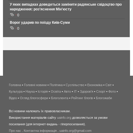
У яких випадках доведеться замінити радянське свідоцтво про
народження: роз'яснення Мін'юсту
0
Ворог ударив по поїзду Київ-Суми
0
Головна
•
Головні новини
•
Політика
•
Суспільство
•
Економіка
беспроводной
•
Світ
•
Культура
•
Наука
•
Історія
•
Освіта
•
Авто
•
IT
•
Здоров'я
интернет
•
Спорт
•
Фото
•
Відео
•
Огляд блогосфери
•
Блоголента
•
Рейтинг блогів
киев
•
Блогожаби
и
Всі новини належать їх правовласникам.
область
Використання матеріалів сайту
uainfo.org
дозволяється за умови
wimax
посилання (для інтернет-видань - гіперпосилання).
интернет
Про нас
.
Контактна інформація
.
uainfo.org@gmail.com
в