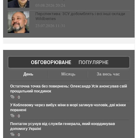
03.08.2026 20:24
Перспектива: ЗСУ добомблять і всі інші склади
Wildberries
23.07.2026 11:31
ОБГОВОРЮВАНЕ
|
ПОПУЛЯРНЕ
День
Місяць
За весь час
Остаточна точка без повернень: Олександр Усік анонсував свій
прощальний поєдинок
0
У Коблевому через вибух міни в морі загинув чоловік, дві жінки
поранені
0
Пентагон усунув від служби генерала, який координував
допомогу Україні
0