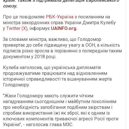
країн. Також її підтримала делегація Європейського
союзу.
Про це повідомляє
РБК-Україна
з посиланням на
міністра закордонних справ України Дмитра Кулебу
у
Twitter (X)
, інформує
UAINFO.org
.
За словами міністра, важливо, що Голодомор
привертає до себе підвищену увагу в ООН, а кількість
підписів різко зросла в порівнянні з попереднім таким
документом у 2018 році.
Кулеба наголосив, що українська дипломатія
продовжуватиме працювати над відновленням
історичної справедливості та вшануванням жертв
Голодомору.
"Жахи Голодомору мають служити чітким
нагадуванням сьогоднішнім і майбутнім поколінням
про необхідність запобігання подібним звірствам і
спробам використання їжі як зброї, які є одним із
ключових компонентів триваючої агресії Росії проти
України", - наголосив глава МЗС.