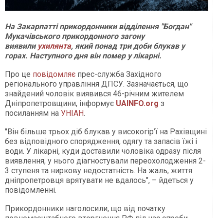
На Закарпатті прикордонники відділення "Богдан"
Мукачівського прикордонного загону
виявили
ухилянта
, який понад три доби блукав у
горах. Наступного дня він помер у лікарні.
Про це
повідомляє
прес-служба Західного
регіонального управління ДПСУ. Зазначається, що
знайдений чоловік виявився 46-річним жителем
Дніпропетровщини, інформує
UAINFO.org
з
посиланням на
УНІАН
.
"Він більше трьох діб блукав у високогір’ї на Рахівщині
без відповідного спорядження, одягу та запасів їжі і
води. У лікарні, куди доставили чоловіка одразу після
виявлення, у нього діагностували переохолодження 2-
3 ступеня та ниркову недостатність. На жаль, життя
дніпропетровця врятувати не вдалось", – йдеться у
повідомленні.
Прикордонники наголосили, що від початку