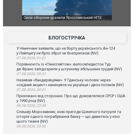
чили нову
Сили оборони уразили Ярославський НПЗ:
Неймар вла
губернатор регіону заявив про наймасштабнішу
"Сантоса".
атаку. ВІДЕО
БЛОГОСТРІЧКА
У Німеччині заявили, що на борту українського Ан-124
у Лейпцигу не було зброї чи боєприпасів (NV)
07.08.2026, 01:01
Порівнюють із «Пенісгейтом»: велосипедисток Тур
де Франс запідозрили у штучному збільшенні грудей (NV)
07.08.2026, 00:31
Називав «бандерівцями». У Гданську чоловік через
«східний акцент» накинувся на українця і двох поляків (NV)
07.08.2026, 00:01
Приховано від сторонніх. Про що домовлялися СРСР і США
у 1990 році (NV)
06.08.2026, 23:48
Слешер Морозивник, нові пригоди Щенячого патруля та
історія одного пограбування банку — що дивитись у кіно
цього тижня (NV)
06.08.2026, 23:36