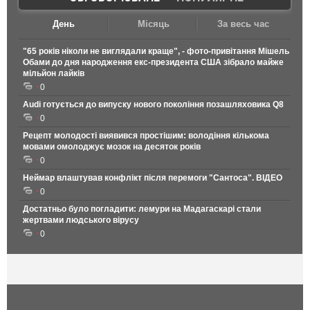
День
Місяць
За весь час
"65 років ніколи не виглядали краще", - фото-привітання Мішель
Обами до дня народження екс-президента США зібрало майже
мільйон лайків
0
Audi готується до випуску нового покоління позашляховика Q8
0
Рецепт молодості виявився простішим: володіння кількома
мовами омолоджує мозок на десяток років
0
Неймар влаштував конфлікт після перемоги "Сантоса". ВІДЕО
0
Достатньо було погладити: лемури на Мадагаскарі стали
жертвами людського вірусу
0