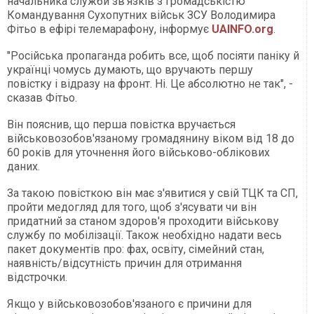
начальника служби зв’язків з громадськістю
Командування Сухопутних військ ЗСУ Володимира
Фітьо в ефірі телемарафону, інформує
UAINFO.org
.
"Російська пропаганда робить все, щоб посіяти паніку й
українці чомусь думають, що вручають першу
повістку і відразу на фронт. Ні. Це абсолютно не так", -
сказав Фітьо.
Він пояснив, що перша повістка вручається
військовозобов'язаному громадянину віком від 18 до
60 років для уточнення його військово-облікових
даних.
За такою повісткою він має з'явитися у свій ТЦК та СП,
пройти медогляд для того, щоб з'ясувати чи він
придатний за станом здоров'я проходити військову
службу по мобілізації. Також необхідно надати весь
пакет документів про: фах, освіту, сімейний стан,
наявність/відсутність причин для отримання
відстрочки.
Якщо у військовозобов'язаного є причини для