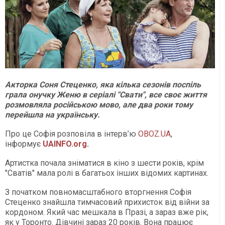
Акторка Соня Стеценко, яка кілька сезонів поспіль
грала онучку Женю в серіалі "Свати", все своє життя
розмовляла російською мово, але два роки тому
перейшла на українську.
Про це Софія розповіла в інтерв’ю
OBOZ.UA
,
інформує
UAINFO.org
.
Артистка почала зніматися в кіно з шести років, крім
"Сватів" мала ролі в багатьох інших відомих картинах.
З початком повномасштабного вторгнення Софія
Стеценко знайшла тимчасовий прихисток від війни за
кордоном. Який час мешкала в Празі, а зараз вже рік,
як у Торонто. Дівчині зараз 20 років. Вона працює