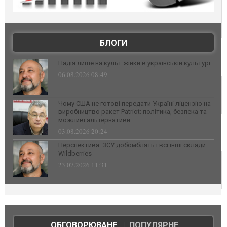
БЛОГИ
Надія лише на культ жінки в українській культурі
06.08.2026 08:49
Чому США не готові передати Україні ліцензію на
виробництво ракет Patriot: політика, безпека та
можливі альтернативи
03.08.2026 20:24
Перспектива: ЗСУ добомблять і всі інші склади
Wildberries
23.07.2026 11:31
ОБГОВОРЮВАНЕ
|
ПОПУЛЯРНЕ