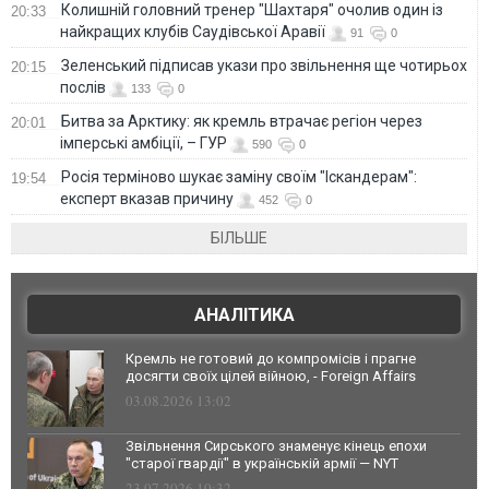
Колишній головний тренер "Шахтаря" очолив один із
20:33
найкращих клубів Саудівської Аравії
91
0
Зеленський підписав укази про звільнення ще чотирьох
20:15
послів
133
0
Битва за Арктику: як кремль втрачає регіон через
20:01
імперські амбіції, – ГУР
590
0
Росія терміново шукає заміну своїм "Іскандерам":
19:54
експерт вказав причину
452
0
БІЛЬШЕ
АНАЛІТИКА
Кремль не готовий до компромісів і прагне
досягти своїх цілей війною, - Foreign Affairs
03.08.2026 13:02
Звільнення Сирського знаменує кінець епохи
"старої гвардії" в українській армії — NYT
23.07.2026 10:32