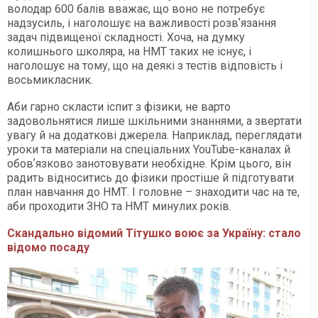
володар 600 балів вважає, що воно не потребує
надзусиль, і наголошує на важливості розвʼязання
задач підвищеної складності. Хоча, на думку
колишнього школяра, на НМТ таких не існує, і
наголошує на тому, що на деякі з тестів відповість і
восьмикласник.
Аби гарно скласти іспит з фізики, не варто
задовольнятися лише шкільними знаннями, а звертати
увагу й на додаткові джерела. Наприклад, переглядати
уроки та матеріали на спеціальних YouTube-каналах й
обовʼязково занотовувати необхідне. Крім цього, він
радить відноситись до фізики простіше й підготувати
план навчання до НМТ. І головне – знаходити час на те,
аби проходити ЗНО та НМТ минулих років.
Скандально відомий Тітушко воює за Україну: стало
відомо посаду