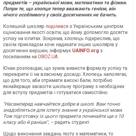
предметів – української мови, математики та фізики.
Попри те, що хлопця тепер вважають генієм, він
нічого особливого у своїх досягненнях не бачить.
Колишній школяр
поділився
з Українським центром
оцінювання якості освіти, що йому допомогло досягти
успіху на іспитах. Зокрема, хлопець підкреслив, що
своїм прикладом хоче надихати інших школярів у
досягненні вершин, інформує
UAINFO.org
з
посиланням на
OBOZ.UA
.
Юнак розповідає, що зумів вивести формулу успіху та
перевірити її на власному досвіді. Хлопець наполягає,
що для того, аби отримати високі бали, потрібно
якнайкраще засвоїти шкільну програму з необхідних
для вступу предметів і готуватися самостійно.
"Насамперед навчайтеся добре в школі. Вам точно
знадобляться для іспиту знання з української мови.
Тож підготовку із цього предмета починайте ще з 10
класу або й раніше", –
радить студент.
Щодо виконання завдань тесту з математики, то