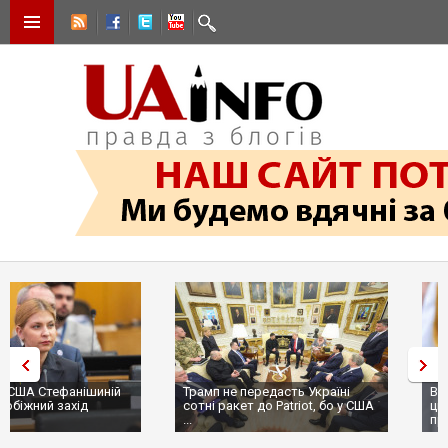
Трамп не передасть Україні
Вибух у ресторані в Москві:
сотні ракет до Patriot, бо у США
ціллю був головком ВКС Росії
...
пр...