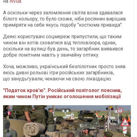
на
NV.ua
.
А оскільки через заломлення світла вона здавалася
білого кольору, то було схоже, ніби росіянин вирішив
приміряти на себе якусь подобу "костюма привида".
Деякі користувачі соцмереж припустили, що таким
чином він хотів сховатися від тепловізора, однак,
оскільки на вулиці був день, то загарбник виявився
добре помітним навіть у звичайну оптику.
Хоча, можливо, український безпілотник просто зняв
якісь дивні рольові ігри російських загарбників,
що занудьгували, чекаючи на свою ліквідацію.
"Податок кров’ю". Російський політолог пояснив,
яким чином Путін уникає оголошення мобілізації