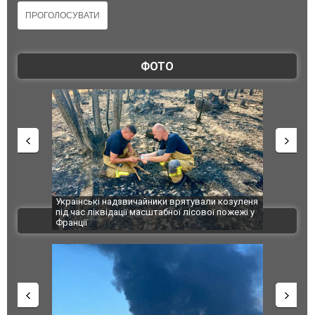
ФОТО
шкоджено
Українські надзвичайники врятували козуленя
СБУ за спр
траждалі.
під час ліквідації масштабної лісової пожежі у
Болгарії з
ВІДЕО
Франції
ФОТО