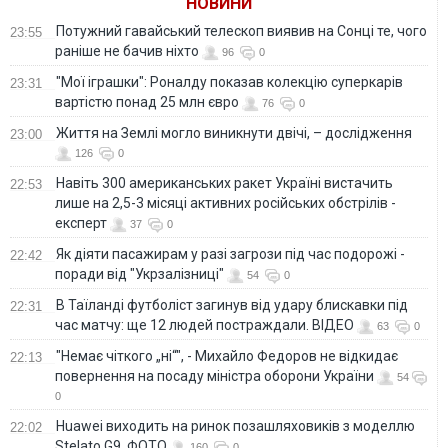
НОВИНИ
Потужний гавайський телескоп виявив на Сонці те, чого
23:55
раніше не бачив ніхто
96
0
"Мої іграшки": Роналду показав колекцію суперкарів
23:31
вартістю понад 25 млн євро
76
0
Життя на Землі могло виникнути двічі, – дослідження
23:00
126
0
Навіть 300 американських ракет Україні вистачить
22:53
лише на 2,5-3 місяці активних російських обстрілів -
експерт
37
0
Як діяти пасажирам у разі загрози під час подорожі -
22:42
поради від "Укрзалізниці"
54
0
В Таїланді футболіст загинув від удару блискавки під
22:31
час матчу: ще 12 людей постраждали. ВІДЕО
63
0
"Немає чіткого „ні“", - Михайло Федоров не відкидає
22:13
повернення на посаду міністра оборони України
54
0
Huawei виходить на ринок позашляховиків з моделлю
22:02
Stelato G9. ФОТО
160
0