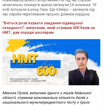
повномасштабного вторгнення РФ під час спроби
нелегально покинути країну загинули 24 чоловіки. 19
осіб потонули в річці Тиса. Ще пʼятеро – загинули під
час спроби перетинання гірської ділянки кордону.
"Вчіться розв’язувати завдання підвищеної
складності": випускник, який отримав 600 балів на
НМТ, дав поради школярам
Микола Пузей, випусник одного з ліцеїв Київської
області, отримав максимальну кількість балів з
національного мультипредметного тесту з трьох