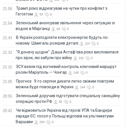
Трамп різко відреагував на чутки про конфлікт з
21:58
Гегсетом
59
0
Зеленський анонсував звільнення через ситуацію із
21:54
водою в Марганці
64
0
В Україні розподіляти електроенергію будуть по-
21:43
новому: Шмигаль розкрив деталі
114
0
"Я доначу щодня": Даша Астаф'єва різко висловилася
21:32
про зірок, які забули про війну
102
0
ЗСУ взяли під вогневий контроль ключовий маршрут
21:15
росіян Маріуполь — Чонгар
149
0
Прогноз: 9-го серпня дихати легко свіжим повітрям
21:00
можна буде повсюди в Україні
144
0
Зеленський доручив підготувати спеціальну санкційну
20:55
операцію проти РФ
65
0
Чи відмовиться Україна від героїв УПА та Бандери
20:42
заради ЄС: посол у Польщі відповів на ультиматуми
Варшави
294
0