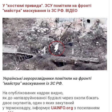
У "костюмі привида". ЗСУ помітили на фронті
"майстра" маскування із ЗС РФ. ВІДЕО
Українські аеророзвідники помітили на фронті
"майстра" маскування із ЗС РФ.
На опублікованих кадрах видно,
як до напівзруйнованої будівлі через окопи біжать
двоє окупантів, один з яких закутаний
у термоковдру, інформує
UAINFO.org
з посиланням