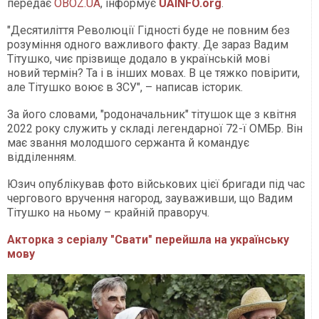
передає
OBOZ.UA
, інформує
UAINFO.org
.
"Десятиліття Революції Гідності буде не повним без
розуміння одного важливого факту. Де зараз Вадим
Тітушко, чиє прізвище додало в українській мові
новий термін? Та і в інших мовах. В це тяжко повірити,
але Тітушко воює в ЗСУ", – написав історик.
За його словами, "родоначальник" тітушок ще з квітня
2022 року служить у складі легендарної 72-ї ОМБр. Він
має звання молодшого сержанта й командує
відділенням.
Юзич опублікував фото військових цієї бригади під час
чергового вручення нагород, зауваживши, що Вадим
Тітушко на ньому – крайній праворуч.
Акторка з серіалу "Свати" перейшла на українську
мову