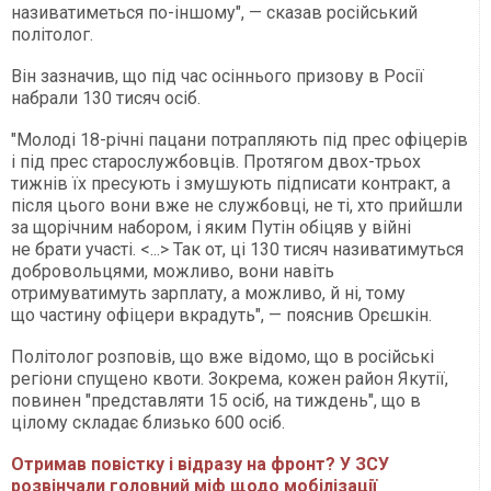
називатиметься по-іншому", — сказав російський
політолог.
Він зазначив, що під час осіннього призову в Росії
набрали 130 тисяч осіб.
"Молоді 18-річні пацани потрапляють під прес офіцерів
і під прес старослужбовців. Протягом двох-трьох
тижнів їх пресують і змушують підписати контракт, а
після цього вони вже не службовці, не ті, хто прийшли
за щорічним набором, і яким Путін обіцяв у війні
не брати участі. <...> Так от, ці 130 тисяч називатимуться
добровольцями, можливо, вони навіть
отримуватимуть зарплату, а можливо, й ні, тому
що частину офіцери вкрадуть", — пояснив Орєшкін.
Політолог розповів, що вже відомо, що в російські
регіони спущено квоти. Зокрема, кожен район Якутії,
повинен "представляти 15 осіб, на тиждень", що в
цілому складає близько 600 осіб.
Отримав повістку і відразу на фронт? У ЗСУ
розвінчали головний міф щодо мобілізації