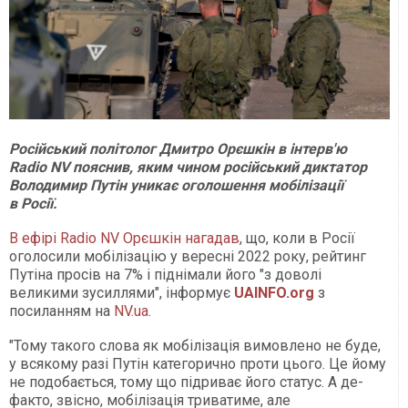
Російський політолог Дмитро Орєшкін в інтерв'ю
Radio NV пояснив, яким чином російський диктатор
Володимир Путін уникає оголошення мобілізації
в Росії.
В ефірі Radio NV Орєшкін нагадав
, що, коли в Росії
оголосили мобілізацію у вересні 2022 року, рейтинг
Путіна просів на 7% і піднімали його "з доволі
великими зусиллями", інформує
UAINFO.org
з
посиланням на
NV.ua
.
"Тому такого слова як мобілізація вимовлено не буде,
у всякому разі Путін категорично проти цього. Це йому
не подобається, тому що підриває його статус. А де-
факто, звісно, мобілізація триватиме, але