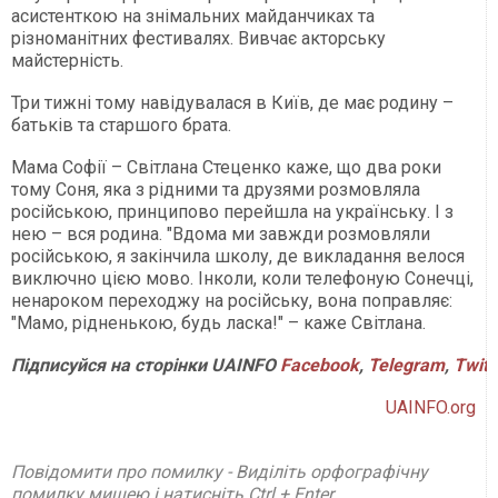
асистенткою на знімальних майданчиках та
різноманітних фестивалях. Вивчає акторську
майстерність.
Три тижні тому навідувалася в Київ, де має родину –
батьків та старшого брата.
Мама Софії – Світлана Стеценко каже, що два роки
тому Соня, яка з рідними та друзями розмовляла
російською, принципово перейшла на українську. І з
нею – вся родина. "Вдома ми завжди розмовляли
російською, я закінчила школу, де викладання велося
виключно цією мово. Інколи, коли телефоную Сонечці,
ненароком переходжу на російську, вона поправляє:
"Мамо, рідненькою, будь ласка!" – каже Світлана.
Підписуйся на сторінки UAINFO
Facebook
,
Telegram
,
Twitt
UAINFO.org
Повідомити про помилку - Виділіть орфографічну
помилку мишею і натисніть Ctrl + Enter