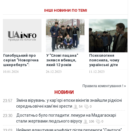
ІНШІ НОВИНИ ПО ТЕМІ
У "Слові пацана"
Психологиня
Голобуцький про
знявся вбивця,
пояснила, чому
серіал "Новорічна
який 12 років
українські діти
шкереберть":
ховався від
"підсіли" на
Сподіваюсь, не
26.12.2023
11.12.2023
10.01.2024
слідства: свідки
скандальний
тільки я звернув
впізнали його на
російський серіал
увагу на
екрані
"Слово пацана"
згадування про
Правила коментування ! »
"Слова пацана", а й
НОВИНИ
відповідні органи
Зміна вірувань: у кар'єрі епохи вікінгів знайшли рідкісні
23:57
середньовічні кам’яні хрести
54
0
Достатньо було погладити: лемури на Мадагаскарі
23:30
стали жертвами людського вірусу
106
0
Неймар влаштував конфлікт після перемоги "Сантоса".
23:03