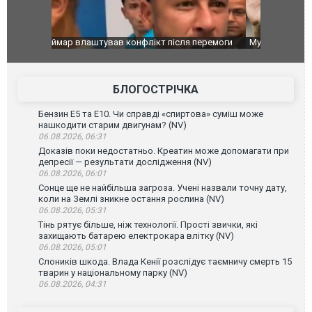
перемоги
Мудрик провів перший матч за "Челсі" після
Українські
допінгової дискваліфікації. ВІДЕО
під час лік
Франції
БЛОГОСТРІЧКА
Бензин Е5 та Е10. Чи справді «спиртова» суміш може
нашкодити старим двигунам? (NV)
06.08.2026, 06:31
Доказів поки недостатньо. Креатин може допомагати при
депресії — результати дослідження (NV)
06.08.2026, 06:01
Сонце ще не найбільша загроза. Учені назвали точну дату,
коли на Землі зникне остання рослина (NV)
06.08.2026, 05:31
Тінь рятує більше, ніж технології. Прості звички, які
захищають батарею електрокара влітку (NV)
06.08.2026, 05:01
Слоників шкода. Влада Кенії розслідує таємничу смерть 15
тварин у національному парку (NV)
06.08.2026, 04:31