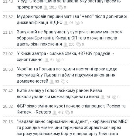
У суді Стефанішина заплакала: яку заставу просить
21:43
прокуратура
1018
0
Мудрик провів перший матч за "Челсі" після допінгової
21:32
дискваліфікації. ВІДЕО
96
0
Залужний не брав участі у зустрічі з новим міністром
21:14
оборони Британії в Києві: в ОП та в оточенні посла
дають різні пояснення
235
0
У Києві завтра - сильна спека, +37+39 градусів. -
21:02
синоптикиня
61
0
Україна та Польща погодили наступні кроки щодо
20:53
ексгумацій: у Львові підбили підсумки виконання
домовленостей
93
0
Витік аміаку у Голосіївському районі Києва
20:42
локалізували: чи можна відкривати вікна
74
0
ФБР різко змінило курс і почало співпрацю з Росією та
20:32
Китаєм, - Reuters
442
0
"Надзвичайно серйозний інцидент", - керівництво МВС
20:16
та розвідка Німеччини терміново збираються через
загрозу українському борту в аеропорту Лейпцига