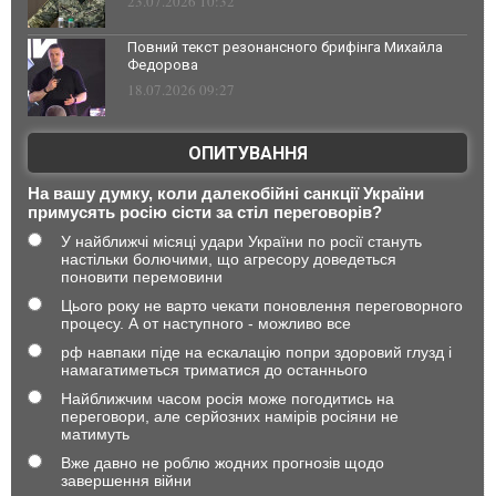
23.07.2026 10:32
Повний текст резонансного брифінга Михайла
Федорова
18.07.2026 09:27
ОПИТУВАННЯ
На вашу думку, коли далекобійні санкції України
примусять росію сісти за стіл переговорів?
У найближчі місяці удари України по росії стануть
настільки болючими, що агресору доведеться
поновити перемовини
Цього року не варто чекати поновлення переговорного
процесу. А от наступного - можливо все
рф навпаки піде на ескалацію попри здоровий глузд і
намагатиметься триматися до останнього
Найближчим часом росія може погодитись на
переговори, але серйозних намірів росіяни не
матимуть
Вже давно не роблю жодних прогнозів щодо
завершення війни