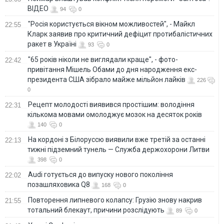
ВІДЕО
94
0
"Росія користується вікном можливостей", - Майкл
22:55
Кларк заявив про критичний дефіцит протибалістичних
ракет в Україні
93
0
"65 років ніколи не виглядали краще", - фото-
22:42
привітання Мішель Обами до дня народження екс-
президента США зібрало майже мільйон лайків
226
0
Рецепт молодості виявився простішим: володіння
22:31
кількома мовами омолоджує мозок на десяток років
140
0
На кордоні з Білоруссю виявили вже третій за останні
22:13
тижні підземний тунель — Служба держохорони Литви
398
0
Audi готується до випуску нового покоління
22:02
позашляховика Q8
168
0
Повторення липневого колапсу: Грузію знову накрив
21:55
тотальний блекаут, причини розслідують
89
0