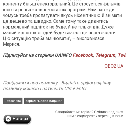
контенту більш електоральний. Це стосується фільмів,
кіно та розважально-освітніх програм. Нам завжди
чомусь треба пропагувати якусь нісенітницю й знімати
це дешево та швидко. Саме тому таке дивитись
нормальний підліток не буде, й не тільки він. Дуже
малий відсоток людей буде взагалі це переглядати.
Цю ситуацію треба змінювати", – висловилася
Марися.
Підписуйся на сторінки UAINFO
Facebook
,
Telegram
,
Twitt
OBOZ.UA
Повідомити про помилку - Виділіть орфографічну
помилку мишею і натисніть Ctrl + Enter
небезпека
серіал "Слово пацана"
Сподобався матеріал? Сміливо поділися
ним в соцмережах через ці кнопки