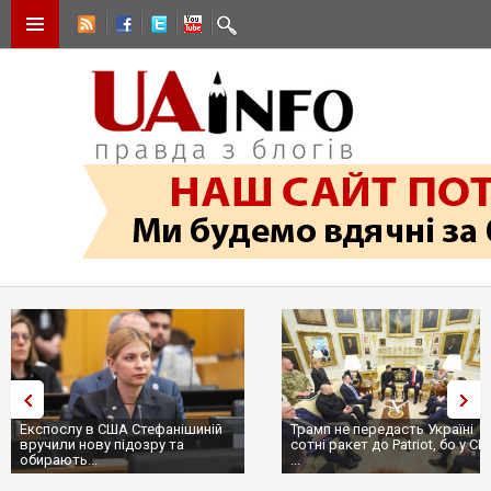
Експослу в США Стефанішиній
Трамп не передасть Україні
вручили нову підозру та
сотні ракет до Patriot, бо у С
обирають...
...