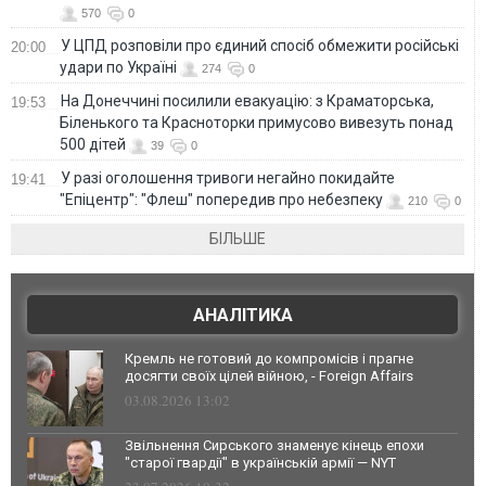
570
0
У ЦПД розповіли про єдиний спосіб обмежити російські
20:00
удари по Україні
274
0
На Донеччині посилили евакуацію: з Краматорська,
19:53
Біленького та Красноторки примусово вивезуть понад
500 дітей
39
0
У разі оголошення тривоги негайно покидайте
19:41
"Епіцентр": "Флеш" попередив про небезпеку
210
0
БІЛЬШЕ
АНАЛІТИКА
Кремль не готовий до компромісів і прагне
досягти своїх цілей війною, - Foreign Affairs
03.08.2026 13:02
Звільнення Сирського знаменує кінець епохи
"старої гвардії" в українській армії — NYT