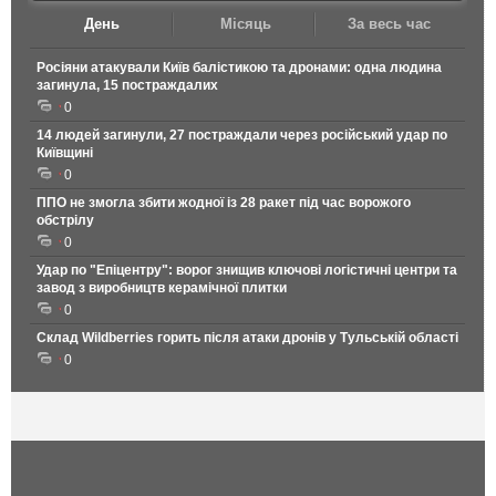
День
Місяць
За весь час
Росіяни атакували Київ балістикою та дронами: одна людина
загинула, 15 постраждалих
0
14 людей загинули, 27 постраждали через російський удар по
Київщині
0
ППО не змогла збити жодної із 28 ракет під час ворожого
обстрілу
0
Удар по "Епіцентру": ворог знищив ключові логістичні центри та
завод з виробництв керамічної плитки
0
Склад Wildberries горить після атаки дронів у Тульській області
0