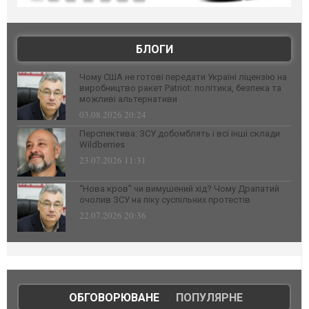
БЛОГИ
Чому США не готові передати Україні ліцензію на
виробництво ракет Patriot: політика, безпека та
можливі альтернативи
03.08.2026 20:24
Перспектива: ЗСУ добомблять і всі інші склади
Wildberries
23.07.2026 11:31
“Нова кров” чи вимушений хід? Чому Драпатий
очолив ЗСУ на піку суспільних протестів
22.07.2026 20:36
ОБГОВОРЮВАНЕ
|
ПОПУЛЯРНЕ