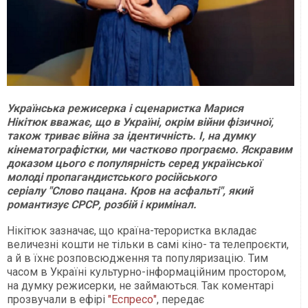
Українська режисерка і сценаристка Марися
Нікітюк вважає, що в Україні, окрім війни фізичної,
також триває війна за ідентичність. І, на думку
кінематографістки, ми частково програємо. Яскравим
доказом цього є популярність серед української
молоді пропагандистського російського
серіалу "Слово пацана. Кров на асфальті", який
романтизує СРСР, розбій і кримінал.
Нікітюк зазначає, що країна-терористка вкладає
величезні кошти не тільки в самі кіно- та телепроєкти,
а й в їхнє розповсюдження та популяризацію. Тим
часом в Україні культурно-інформаційним простором,
на думку режисерки, не займаються. Так коментарі
прозвучали в ефірі
"Еспресо"
, передає