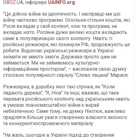
OBOZ.UA
, інформує
UAINFO.org
.
"Це дійсно війна за ідентичність. І насправді ми цю
війну частково програємо. Оскільки стільки коштів, які
Росія вкладає у свій контент, кіно та програми, не
вкладає ніхто. Росіяни дуже великі кошти вкладають
саме в популяризацію свого контенту. Навіть ті
російські режисери, які покинули РФ, продовжують це
робити. Водночас українські режисери в Україні
знімати не мають змоги. Держава просто цим не
займається. Ми не займаємось культурно-
інформаційним простором", – висловила свою думку
стосовно популярності серіалу "Слово пацана" Марися.
Режисерка, в доробку якої такі стрічки, як "Коли
падають дерева", "Я, Ніна" та інші, вважає, що така
перевага російського контенту над українським навіть
в умовах повномасштабної війни є вкрай
небезпечною. Саме тому, на думку Нікітюк, важливо
приділяти більше уваги створенню власного якісного
та конкурентноспроможного матеріалу.
"На жаль, сьогодні в Україні підхід до створення