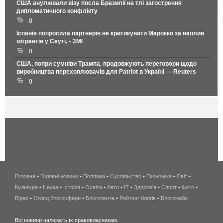
США анулювали візу посла Бразилії на тлі загострення
дипломатичного конфлікту
0
Іспанія попросила партнерів не критикувати Марокко за наплив
мігрантів у Сеуті, - ЗМІ
0
США, попри сумніви Трампа, продовжують переговори щодо
виробництва перехоплювачів для Patriot в Україні — Reuters
0
Головна
•
Головні новини
•
Політика
•
Суспільство
•
Економіка
беспроводной
•
Світ
•
Культура
•
Наука
•
Історія
•
Освіта
•
Авто
•
IT
•
Здоров'я
интернет
•
Спорт
•
Фото
•
Відео
•
Огляд блогосфери
•
Блоголента
•
Рейтинг блогів
киев
•
Блогожаби
и
Всі новини належать їх правовласникам.
область