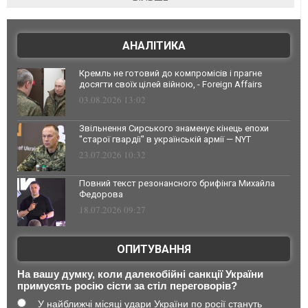
АНАЛІТИКА
Кремль не готовий до компромісів і прагне
досягти своїх цілей війною, - Foreign Affairs
03.08.2026 13:02
Звільнення Сирського знаменує кінець епохи
"старої гвардії" в українській армії — NYT
23.07.2026 10:32
Повний текст резонансного брифінга Михайла
Федорова
18.07.2026 09:27
ОПИТУВАННЯ
На вашу думку, коли далекобійні санкції України
примусять росію сісти за стіл переговорів?
У найближчі місяці удари України по росії стануть