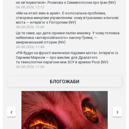
не зв’язуватися». Розмова з Семиволосом про Іран (NV)
06.08.2026, 12:12
«Ми на етапі змін в армії». Є колосальна проблема,
створена минулим управлінням: чому втрачаємо ключові
міста — інтерв'ю з Погорілим (NV)
06.08.2026, 12:00
Це те саме, що дати сірники палію-маніяку. У чому головна
небезпека «антиросійського» закону Ґрема, —
американський історик (NV)
06.08.2026, 11:48
«РФ будує на фронті величезні підземні міста». Інтерв'ю із
Сержем Марком — про виклик для Драпатого
та технологічні перегони між ЗСУ й армією Росії (NV)
06.08.2026, 11:36
БЛОГОЖАБИ