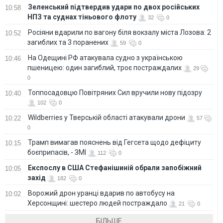
Зеленський підтвердив удари по двох російських
10:58
НПЗ та суднах тіньового флоту
32
0
Росіяни вдарили по вагону біля вокзалу міста Лозова: 2
10:52
загиблих та 3 поранених
59
0
На Одещині РФ атакувала судно з українською
10:46
пшеницею: один загиблий, троє постраждалих
29
0
Топпосадовцю Повітряних Сил вручили нову підозру
10:40
102
0
Wildberries у Тверській області атакували дрони
10:22
57
0
Трамп вимагав пояснень від Гегсета щодо дефіциту
10:15
боєприпасів, - ЗМІ
112
0
Експослу в США Стефанішиній обрали запобіжний
10:05
захід
182
0
Ворожий дрон уранці вдарив по автобусу на
10:02
Херсонщині: шестеро людей постраждало
21
0
БІЛЬШЕ