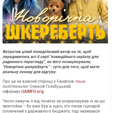
Витратив цілий понеділковий вечір на те, щоб
передивитись всі 4 серії "комедійного серіалу для
родинного перегляду", як його позиціонували,
"Новорічна шкереберть" - суто для того, щоб мати
реальну основу для відгуку.
Про це на власній сторінці у Facebook
пише
політтехнолог Олексій Голобуцький,
інформує
UAINFO.org
.
Чесно кажучи, я від початку не розраховував ні на що
пристойне – бо вже був в курсі, хто писав сценарій
(оплачений з державного бюджету, тоді називався