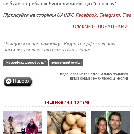
не буде потреби особисто дивитись цю "нєтлєнку".
Підписуйся на сторінки UAINFO
Facebook
,
Telegram
,
Twitt
Олексій ГОЛОБУЦЬКИЙ
Повідомити про помилку - Виділіть орфографічну
помилку мишею і натисніть Ctrl + Enter
"Новорічна шкереберть"
новорічний серіал
Сподобався матеріал? Сміливо поділися
ним в соцмережах через ці кнопки
ІНШІ НОВИНИ ПО ТЕМІ