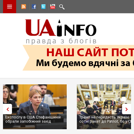
Трамп не передасть Україні
Вибух у ресторані в Москві
сотні ракет до Patriot, бо у США
ціллю був головком ВКС Рос
...
пр...