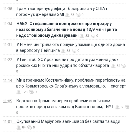
Трамп заперечує дефіцит боєприпасів у США і
11:38
погрожує джерелам ЗМІ
37
0
НАБУ: Стефанішиній повідомили про підозру у
11:34
незаконному збагаченні на понад 13,9 млн грн та
недостовірному декларуванні
33
0
У Німеччині тривають пошуки уламків ще одного дрона
11:31
в аеропорту Лейпцига
38
0
У Генштабі ЗСУ розповіли про деталі ураження двох
11:22
російських НПЗ та інші удари по об'єктах ворога
34
0
Ми втрачаємо Костянтинівку, проблеми перетікають на
11:14
всю Краматорсько-Слов'янську агломерацію, — експерт
128
0
Вертоліт із Трампом через проблеми зі зв'язком
11:05
пролетів поряд із літаком над Вашингтоном, - NYT
55
0
Окупований Маріуполь залишився без світла та води
11:01
64
0