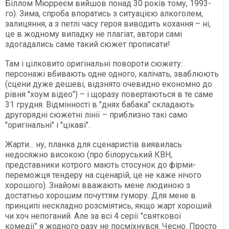
Біллом Мюрреєм вийшов понад 30 років тому, 1993-
го). Зима, спроба впоратись з ситуацією алкоголем,
залицяння, а з петлі часу героя виводить кохання – ні,
це в жодному випадку не плагіат, автори самі
здогадались саме такий сюжет прописати!
Там і цілковито оригінальні повороти сюжету:
персонажі вбивають одне одного, калічать, зваблюють
(сцени дуже дешеві, відзнято очевидно економно до
рівня "хоум відео") – і щоразу повертаються в те саме
31 грудня. Відмінності в "днях бабака" складають
другорядні сюжетні лінії – приблизно такі само
"оригінальні" і "цікаві".
Жарти... ну, планка для сценаристів виявилась
недосяжно високою (про білоруський КВН,
представники котрого мають стосунок до фірми-
переможця тендеру на сценарій, це не каже нічого
хорошого). Знайомі вважають мене людиною з
достатньо хорошим почуттям гумору. Для мене в
принципі нескладно розсміятись, якщо жарт хороший
чи хоч непоганий. Але за всі 4 серії "святкової
комедії" я жодного разу не посміхнувся. Чесно. Просто