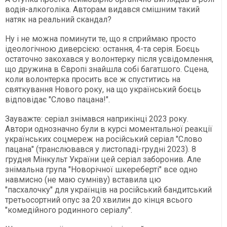
водія-алкоголіка. Авторам видався смішним такий
натяк на реальний скандал?
Ну і не можна поминути те, що я сприймаю просто
ідеологічною диверсією: остання, 4-та серія. Боєць
остаточно закохався у волонтерку після усвідомлення,
що дружина в Європі знайшла собі багатшого. Сцена,
коли волонтерка просить все ж спуститись на
святкування Нового року, на що український боєць
відповідає "Слово пацана!".
Зауважте: серіал знімався наприкінці 2023 року.
Автори однозначно були в курсі моментальної реакції
українських соцмереж на російський серіал "Слово
пацана" (транслювався у листопаді-грудні 2023). 8
грудня Мінкульт України цей серіал заборонив. Але
знімальна група "Новорічної шкереберті" все одно
навмисно (не маю сумніву) вставила цю
"пасхалочку" для українців на російський бандитський
третьосортний опус за 20 хвилин до кінця всього
"комедійного родинного серіалу".