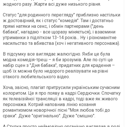
жодного разу. Жарти всі дуже низького рівня.
Статус "для родинного перегляду" приблизно настільки
ж достовірний, як і статус "комедія". Там і достатньо
прямі натяки на секс, і обмін партнерами ("день
бабака", нагадаю - все щоразу міняється), і взаємини
утриманки з підлітком 13-14 років... Ну і різноманітне
насильство та вбивства (хоч і негативного персонажа).
В підсумку все виглядає жалюгідно. Якби це була
модна комедія-треш – я би зрозумів. Але по суті це
набір сцен з "Дня бабака", придатних для крадення –
щоб їх можна було недорого реалізувати на рівні
отакого любительського відео.
Хоча, звісно, плагіат притрусили українським сучасним
колоритом. Це я про появу в кадрі Сердючки. Спочатку
як телевізійної трансляції в кадрі, тоді вже як живого
персонажа. Котрий наповнив лінію кохання
романтизмом новорічної пісні "Моя любов тобі до
сраки". Дуже "оригінально". Дуже "смішно".
А Ступка просто неймовірно органічно виглядав в ролі