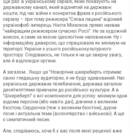
Ще раз: в українському серіалі, який показують на
державному каналі, який відзнятий на державні
кошти, під час війни є конкретна фраза з російського
серіалу – при тому режисера "Слова пацана" відомий
українофоб-імперець Нікіта Міхалков прямо назвав
"найкращим режисером сучасної Росії". Не за художній
внесок, а саме за якісне ідеологічне наповнення. Ну і
інформаційну диверсію, що спрацювала як мінімум на
території України з усього російськокультурного
простору. Сподіваюсь, не тільки я на це зверну увагу,
але й відповідні органи.
А загалом... Якщо ця "Новорічна шкереберть отримає
свою глядацьку аудиторію, я не буду здивований. Нас
українське державне телебачення, держава загалом
десятиліттями привчали до російської культури. А в
"Шкереберті" є всі компоненти для успіху: мінімум одна
відома персона (або навіть дві), дівчина з великим
бюстом, Сердючка (теж з великим бюстом), дурна
пісня і актуальна тема (волонтерство і військові). А ще
є симпатичний песик.
Але, сподіваюсь, хоча б у вас після моєї рецензії вже