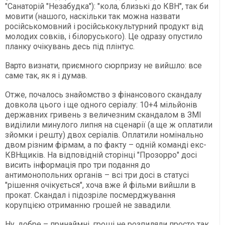
"Санаторій "Незабудка"): "кола, близькі до КВН", так би
мовити (нашого, наскільки так можна назвати
російськомовний і російськокультурний продукт від
молодих совків, і білоруського). Це одразу опустило
планку очікувань десь під плінтус.
Варто визнати, приємного сюрпризу не вийшло: все
саме так, як я і думав.
Отже, почалось знайомство з фінансового скандалу
довкола цього і ще одного серіалу: 10+4 мільйонів
державних гривень з величезним скандалом в ЗМІ
виділили минулого липня на сценарії (а ще ж оплатили
зйомки і решту) двох серіалів. Оплатили номінально
двом різним фірмам, а по факту – одній команді екс-
КВНщиків. На відповідній сторінці "Прозорро" досі
висить інформація про три подання до
антимонопольних органів – всі три досі в статусі
"рішення очікується", хоча вже й фільми вийшли в
прокат. Скандал і підозріле посмерджування
корупцією отриманню грошей не завадили.
Ну, добре – принаймні, гроші не розпиляли просто так,