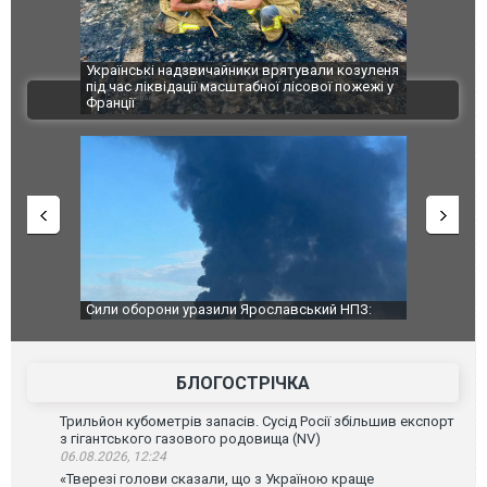
шкоджено
Українські надзвичайники врятували козуленя
СБУ за спр
траждалі.
під час ліквідації масштабної лісової пожежі у
Болгарії з
ВІДЕО
Франції
ФОТО
чили нову
Сили оборони уразили Ярославський НПЗ:
Неймар вла
губернатор регіону заявив про наймасштабнішу
"Сантоса".
атаку. ВІДЕО
БЛОГОСТРІЧКА
Трильйон кубометрів запасів. Сусід Росії збільшив експорт
з гігантського газового родовища (NV)
06.08.2026, 12:24
«Тверезі голови сказали, що з Україною краще