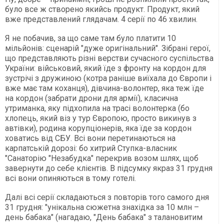
було все ж створено якийсь продукт. Продукт, який
вже представлений глядачам. 4 серії по 46 хвилин.
Я не побачив, за що саме там було платити 10
мільйонів: сценарій "дуже оригінальний". Зібрані герої,
що представляють різні верстви сучасного суспільства
України: військовий, який їде з фронту на кордон для
зустрічі з дружиною (котра раніше виїхала до Європи і
вже має там коханця), дівчина-волонтер, яка теж їде
на кордон (забрати дрони для армії), класична
утриманка, яку підхопила на трасі волонтерка (бо
хлопець, який віз у тур Європою, просто викинув з
автівки), родина корупціонерів, яка їде за кордон
ховатись від СБУ. Всі вони перетинаються на
карпатській дорозі: бо хитрий Ступка-власник
"Санаторію "Незабудка" перекрив возом шлях, щоб
завернути до себе клієнтів. В підсумку якраз 31 грудня
всі вони опиняються в тому готелі.
Далі всі серії складаються з повторів того самого дня
31 грудня: "унікальна сюжетна знахідка за 10 млн –
день бабака" (нагадаю, "День бабака" з талановитим