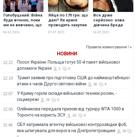
Голобуцький: Війна
Яйця по 170 грн: що
Все дуже
буде вічною, поки
далі? Як армія
серйозно: нова
ми не вивчимо, що
проводить закупки
дівчина Бреда
"русскій мір" веде
після грандіозного
Пітта розлучається
04.01.2024
07.07.2023
18.02.2023
за собою російські
скандалу
з чоловіком
окупаційні війська
Правила коментування ! »
НОВИНИ
Посол України: Польща готує 50-й пакет військової
12:22
допомоги Україні
2
0
Трамп заявив про підготовку США до наймасштабнішої
12:14
атаки з часів Другої світової війни
36
0
У Криму горіли склади військової техніки росіян, -
12:07
соцмережі
29
0
Олійникова передала призові від турніру WTA 1000 в
12:00
Торонто на користь ЗСУ
20
0
СБУ затримала агентку військової контррозвідки фсб,
11:46
яка шпигувала для ворога на Дніпропетровщині
26
0