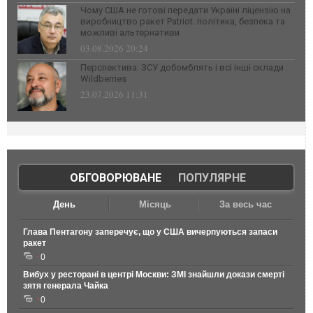
Чому США не готові передати Україні ліцензію на
виробництво ракет Patriot: політика, безпека та
можливі альтернативи
03.08.2026 20:24
Перспектива: ЗСУ добомблять і всі інші склади
Wildberries
23.07.2026 11:31
ОБГОВОРЮВАНЕ
|
ПОПУЛЯРНЕ
День
Місяць
За весь час
Глава Пентагону заперечує, що у США вичерпуються запаси
ракет
0
Вибух у ресторані в центрі Москви: ЗМІ знайшли докази смерті
зятя генерала Чайка
0