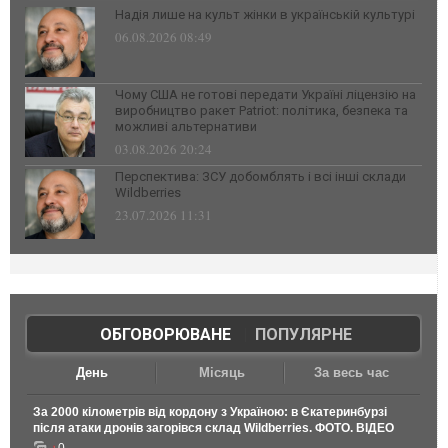
Надія лише на культ жінки в українській культурі
06.08.2026 08:49
Чому США не готові передати Україні ліцензію на
виробництво ракет Patriot: політика, безпека та
можливі альтернативи
03.08.2026 20:24
Перспектива: ЗСУ добомблять і всі інші склади
Wildberries
23.07.2026 11:31
ОБГОВОРЮВАНЕ
|
ПОПУЛЯРНЕ
День
Місяць
За весь час
За 2000 кілометрів від кордону з Україною: в Єкатеринбурзі
після атаки дронів загорівся склад Wildberries. ФОТО. ВІДЕО
0