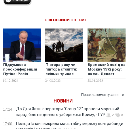
ІНШІ НОВИНИ ПО ТЕМІ
Підсумкова
Півтора року чи
Кримський похід на
пресконференція
півтора століття:
Москву 1572 року:
Путіна: Росія
скільки триває
як хан Девлет
змінила формулу
російсько-
Герай зумів
19.12.2024
24.08.2023
28.04.2023
досягнення
українська війна
подолати смугу
"величі", – Вадим
перешкод
Денисенко
Правила коментування ! »
НОВИНИ
До Дня Ялти: оператори “Group 13” провели морський
17:14
парад біля південного узбережжя Криму, - ГУР
2
0
Поліція Іспанії викрила масштабну мережу контрабанди
17:00