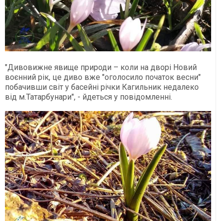
"Дивовижне явище природи – коли на дворі Новий
воєнний рік, це диво вже "оголосило початок весни"
побачивши світ у басейні річки Кагильник недалеко
від м.Татарбунари", - йдеться у повідомленні.