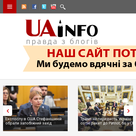
Експослу в США Стефанішиній
Трамп не передасть Україні
обрали запобіжний захід
сотні ракет до Patriot, бо у С
...