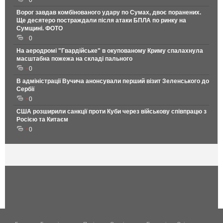
Ворог завдав комбінованого удару по Сумах, двоє поранених.
Ще десятеро постраждали після атаки БПЛА по ринку на
Сумщині. ФОТО
0
На аеродромі "Гвардійське" в окупованому Криму спалахнула
масштабна пожежа на складі пального
0
В адміністрації Вучича анонсували перший візит Зеленського до
Сербії
0
США розширили санкції проти Куби через військову співпрацю з
Росією та Китаєм
0