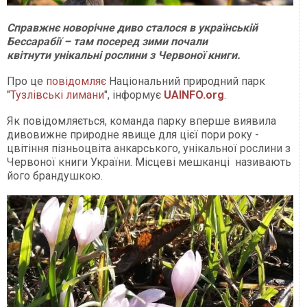
Справжнє новорічне диво сталося в українській
Бессарабії – там посеред зими почали
квітнути унікальні рослини з Червоної книги.
Про це
повідомляє
Національний природний парк
"
Тузлівські лимани
", інформує
UAINFO.org
.
Як повідомляється, команда парку вперше виявила
дивовижне природне явище для цієї пори року -
цвітіння пізньоцвіта анкарського, унікальної рослини з
Червоної книги України. Місцеві мешканці називають
його брандушкою.