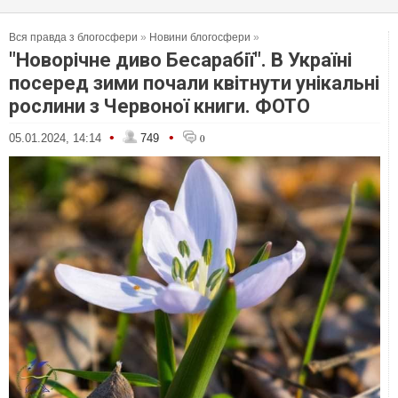
Вся правда з блогосфери
»
Новини блогосфери
»
"Новорічне диво Бесарабії". В Україні
посеред зими почали квітнути унікальні
рослини з Червоної книги. ФОТО
•
•
05.01.2024, 14:14
749
0