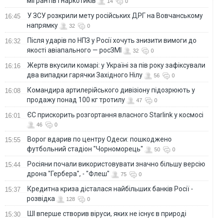
мігрантів і наркотиків
14
0
У ЗСУ розкрили мету російських ДРГ на Вовчанському
16:45
напрямку
32
0
Після ударів по НПЗ у Росії хочуть знизити вимоги до
16:32
якості авіапального — росЗМІ
32
0
Жертв вкусили комарі: у Україні за пів року зафіксували
16:16
два випадки гарячки Західного Нілу
56
0
Командира артилерійського дивізіону підозрюють у
16:08
продажу понад 100 кг тротилу
47
0
ЄС прискорить розгортання власного Starlink у космосі
16:01
46
0
Ворог вдарив по центру Одеси: пошкоджено
15:55
футбольний стадіон "Чорноморець"
50
0
Росіяни почали використовувати значно більшу версію
15:44
дрона "Гербера", - "Флеш"
75
0
Кредитна криза дісталася найбільших банків Росії -
15:37
розвідка
128
0
ШІ вперше створив віруси, яких не існує в природі
15:30