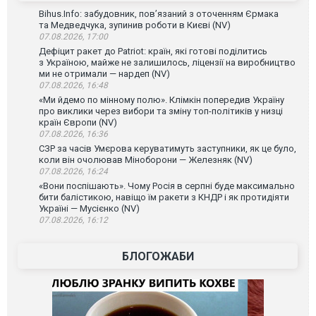
Bihus.Info: забудовник, пов’язаний з оточенням Єрмака
та Медведчука, зупинив роботи в Києві (NV)
07.08.2026, 17:00
Дефіцит ракет до Patriot: країн, які готові поділитись
з Україною, майже не залишилось, ліцензії на виробництво
ми не отримали — нардеп (NV)
07.08.2026, 16:48
«Ми йдемо по мінному полю». Клімкін попередив Україну
про виклики через вибори та зміну топ-політиків у низці
країн Європи (NV)
07.08.2026, 16:36
СЗР за часів Умєрова керуватимуть заступники, як це було,
коли він очолював Міноборони — Железняк (NV)
07.08.2026, 16:24
«Вони поспішають». Чому Росія в серпні буде максимально
бити балістикою, навіщо їм ракети з КНДР і як протидіяти
Україні — Мусієнко (NV)
07.08.2026, 16:12
БЛОГОЖАБИ