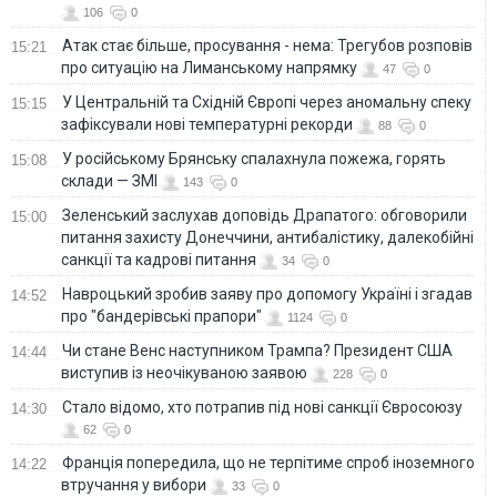
106
0
Атак стає більше, просування - нема: Трегубов розповів
15:21
про ситуацію на Лиманському напрямку
47
0
У Центральній та Східній Європі через аномальну спеку
15:15
зафіксували нові температурні рекорди
88
0
У російському Брянську спалахнула пожежа, горять
15:08
склади — ЗМІ
143
0
Зеленський заслухав доповідь Драпатого: обговорили
15:00
питання захисту Донеччини, антибалістику, далекобійні
санкції та кадрові питання
34
0
Навроцький зробив заяву про допомогу Україні і згадав
14:52
про "бандерівські прапори"
1124
0
Чи стане Венс наступником Трампа? Президент США
14:44
виступив із неочікуваною заявою
228
0
Стало відомо, хто потрапив під нові санкції Євросоюзу
14:30
62
0
Франція попередила, що не терпітиме спроб іноземного
14:22
втручання у вибори
33
0