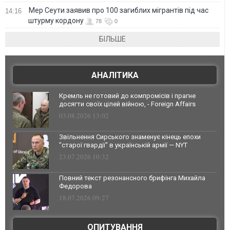
Мер Сеути заявив про 100 загиблих мігрантів під час
14:16
штурму кордону
78
0
БІЛЬШЕ
АНАЛІТИКА
Кремль не готовий до компромісів і прагне
досягти своїх цілей війною, - Foreign Affairs
03.08.2026 13:02
Звільнення Сирського знаменує кінець епохи
"старої гвардії" в українській армії — NYT
23.07.2026 10:32
Повний текст резонансного брифінга Михайла
Федорова
18.07.2026 09:27
ОПИТУВАННЯ