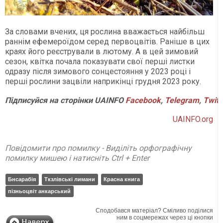
За словами вчених, ця рослина вважається найбільш
раннім ефемероїдом серед первоцвітів. Раніше в цих
краях його реєстрували в лютому. А в цей зимовий
сезон, квітка почала показувати свої перші листки
одразу після зимового сонцестояння у 2023 році і
перші рослини зацвіли наприкінці грудня 2023 року.
Підписуйся на сторінки UAINFO
Facebook
,
Telegram
,
Twitt
UAINFO.org
Повідомити про помилку - Виділіть орфографічну
помилку мишею і натисніть Ctrl + Enter
Бнсарабія
Ткзлівські лимани
Красна книга
пізньоцвіт анкарський
Сподобався матеріал? Сміливо поділися
ним в соцмережах через ці кнопки