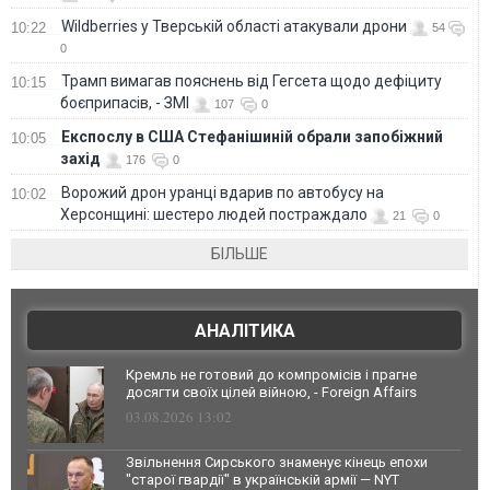
Wildberries у Тверській області атакували дрони
10:22
54
0
Трамп вимагав пояснень від Гегсета щодо дефіциту
10:15
боєприпасів, - ЗМІ
107
0
Експослу в США Стефанішиній обрали запобіжний
10:05
захід
176
0
Ворожий дрон уранці вдарив по автобусу на
10:02
Херсонщині: шестеро людей постраждало
21
0
БІЛЬШЕ
АНАЛІТИКА
Кремль не готовий до компромісів і прагне
досягти своїх цілей війною, - Foreign Affairs
03.08.2026 13:02
Звільнення Сирського знаменує кінець епохи
"старої гвардії" в українській армії — NYT