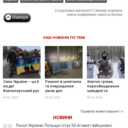
Сподобався матеріал? Сміливо поділися
ним в соцмережах через ці кнопки
ІНШІ НОВИНИ ПО ТЕМІ
Сила України – це її
Ремонт в шпиталях
Хімічні грілки,
люди!
та покращення
переобладнання
Волонтерський рух
умов для
швидкої та
ГО "Інститут
поранених:
логістика: волонтер
01.03.2024
20.02.2024
09.02.2024
Свободи Слова"
волонтер
Олександр Ковтун
надав звіт за
Олександр Ковтун
просить
січень 2024 року.
просить
долучитися до
Правила коментування ! »
ФОТО, ВІДЕО
долучитися до
важливого збору
НОВИНИ
важливого збору
коштів для наших
коштів для наших
Захисників
Посол України: Польща готує 50-й пакет військової
12:22
Захисників