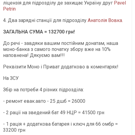
ліцензія для підрозділу де захищає Україну друг
Pavel
Petrin
4. Два зарядні станції для підрозділу
Анатолія Вовка.
ЗАГАЛЬНА СУМА = 132700 грн!
До речі - завдяки вашим постійним донатам, наша
моно-банка з самого початку збору вже на 10%
наповнена! Дякуємо вам!!!
Реквізити Моно і Приват додатково в коментарях!
На ЗСУ
Збір на потреби 4 різних підрозділа:
- ремонт евак.авто - 25 дшб = 26000
- 2 рації на зведений бат 49 НЦР = 41500 грн
- 1 рація + додаткова батарея і ключ для 66 омбр =
33200 грн