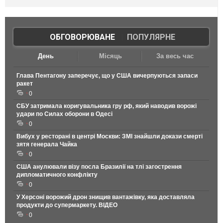
ОБГОВОРЮВАНЕ
|
ПОПУЛЯРНЕ
День
Місяць
За весь час
Глава Пентагону заперечує, що у США вичерпуються запаси
ракет
0
СБУ затримала коригувальника гру рф, який наводив ворожі
удари по Силах оборони в Одесі
0
Вибух у ресторані в центрі Москви: ЗМІ знайшли докази смерті
зятя генерала Чайка
0
США анулювали візу посла Бразилії на тлі загострення
дипломатичного конфлікту
0
У Херсоні ворожий дрон знищив вантажівку, яка доставляла
продукти до супермаркету. ВІДЕО
0