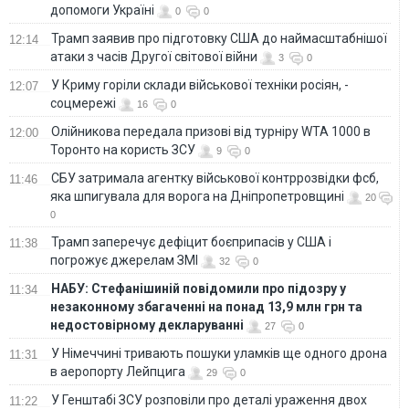
допомоги Україні
0
0
Трамп заявив про підготовку США до наймасштабнішої
12:14
атаки з часів Другої світової війни
3
0
У Криму горіли склади військової техніки росіян, -
12:07
соцмережі
16
0
Олійникова передала призові від турніру WTA 1000 в
12:00
Торонто на користь ЗСУ
9
0
СБУ затримала агентку військової контррозвідки фсб,
11:46
яка шпигувала для ворога на Дніпропетровщині
20
0
Трамп заперечує дефіцит боєприпасів у США і
11:38
погрожує джерелам ЗМІ
32
0
НАБУ: Стефанішиній повідомили про підозру у
11:34
незаконному збагаченні на понад 13,9 млн грн та
недостовірному декларуванні
27
0
У Німеччині тривають пошуки уламків ще одного дрона
11:31
в аеропорту Лейпцига
29
0
У Генштабі ЗСУ розповіли про деталі ураження двох
11:22