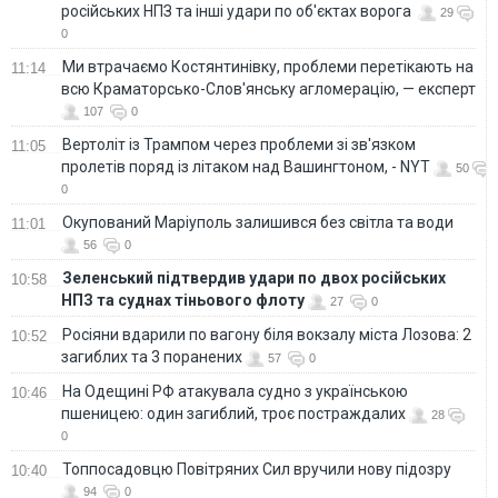
російських НПЗ та інші удари по об'єктах ворога
29
0
Ми втрачаємо Костянтинівку, проблеми перетікають на
11:14
всю Краматорсько-Слов'янську агломерацію, — експерт
107
0
Вертоліт із Трампом через проблеми зі зв'язком
11:05
пролетів поряд із літаком над Вашингтоном, - NYT
50
0
Окупований Маріуполь залишився без світла та води
11:01
56
0
Зеленський підтвердив удари по двох російських
10:58
НПЗ та суднах тіньового флоту
27
0
Росіяни вдарили по вагону біля вокзалу міста Лозова: 2
10:52
загиблих та 3 поранених
57
0
На Одещині РФ атакувала судно з українською
10:46
пшеницею: один загиблий, троє постраждалих
28
0
Топпосадовцю Повітряних Сил вручили нову підозру
10:40
94
0