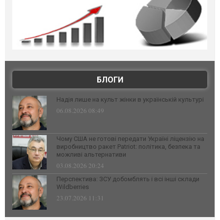
БЛОГИ
Надія лише на культ жінки в українській культурі
06.08.2026 08:49
Чому США не готові передати Україні ліцензію на
виробництво ракет Patriot: політика, безпека та
можливі альтернативи
03.08.2026 20:24
Перспектива: ЗСУ добомблять і всі інші склади
Wildberries
23.07.2026 11:31