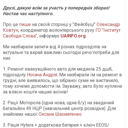
Друзі, дякую всім за участь у попередніх зборах!
Настав час наступного.
Про це
пише
на своїй сторінці у "Фейсбуці"
Олександр
Ковтун
, координатор волонтерського руху
ГО "Інститут
Свободи Слова"
, інформує
UAINFO.org
.
Ми назбирали запити від 4 різних підрозділів на
актуальні та вкрай важливі сьогодні речі/потреби для
них:
1. Ремонт евакуаційного авто для медиків 25 дшб,
підрозділу
Носача Андрія
. Ми назбирали їм на ремонт в
грудні, але виявилось, що зібраної суми не вистачило,
тому хочемо допомогти їм. Зауважу, авто було куплене
за власні кошти наших воїнів!
2. Рації Моторола (одна нова, одна б/у) на зведений
батальйон 49 НЦР (навчальний центр розвідки). Для
знайомих нашої
Оксани Шахматенко
3. Рація Hytera + додаткова батарея + ключ EEOS/