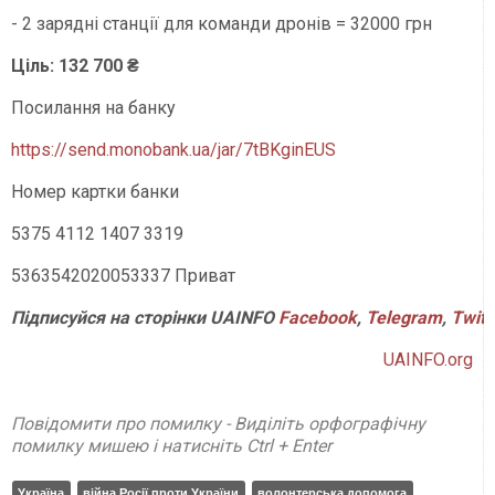
- 2 зарядні станції для команди дронів = 32000 грн
Ціль: 132 700 ₴
Посилання на банку
https://send.monobank.ua/jar/7tBKginEUS
Номер картки банки
5375 4112 1407 3319
5363542020053337 Приват
Підписуйся на сторінки UAINFO
Facebook
,
Telegram
,
Twitt
UAINFO.org
Повідомити про помилку - Виділіть орфографічну
помилку мишею і натисніть Ctrl + Enter
Україна
війна Росії проти України
волонтерська допомога