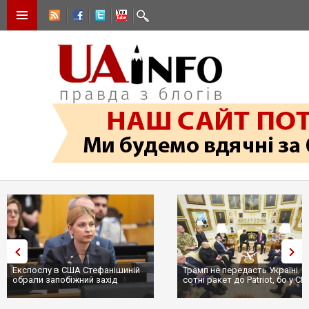
Експослу в США Стефанішиній
Трамп не передасть Україні
обрали запобіжний захід
сотні ракет до Patriot, бо у С
...