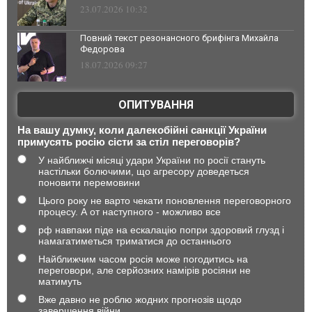
23.07.2026 10:32
Повний текст резонансного брифінга Михайла
Федорова
18.07.2026 09:27
ОПИТУВАННЯ
На вашу думку, коли далекобійні санкції України
примусять росію сісти за стіл переговорів?
У найближчі місяці удари України по росії стануть
настільки болючими, що агресору доведеться
поновити перемовини
Цього року не варто чекати поновлення переговорного
процесу. А от наступного - можливо все
рф навпаки піде на ескалацію попри здоровий глузд і
намагатиметься триматися до останнього
Найближчим часом росія може погодитись на
переговори, але серйозних намірів росіяни не
матимуть
Вже давно не роблю жодних прогнозів щодо
завершення війни