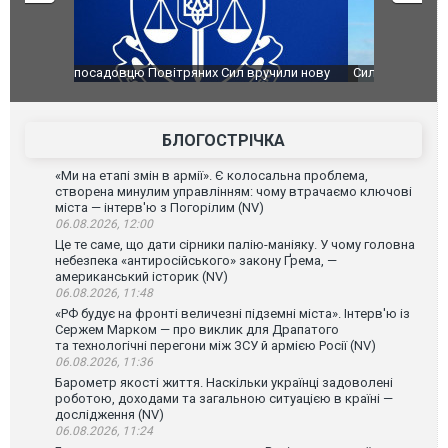
чили нову
Сили оборони уразили Ярославський НПЗ:
Неймар вла
губернатор регіону заявив про наймасштабнішу
"Сантоса".
атаку. ВІДЕО
БЛОГОСТРІЧКА
«Ми на етапі змін в армії». Є колосальна проблема,
створена минулим управлінням: чому втрачаємо ключові
міста — інтерв'ю з Погорілим (NV)
06.08.2026, 12:00
Це те саме, що дати сірники палію-маніяку. У чому головна
небезпека «антиросійського» закону Ґрема, —
американський історик (NV)
06.08.2026, 11:48
«РФ будує на фронті величезні підземні міста». Інтерв'ю із
Сержем Марком — про виклик для Драпатого
та технологічні перегони між ЗСУ й армією Росії (NV)
06.08.2026, 11:36
Барометр якості життя. Наскільки українці задоволені
роботою, доходами та загальною ситуацією в країні —
дослідження (NV)
06.08.2026, 11:24