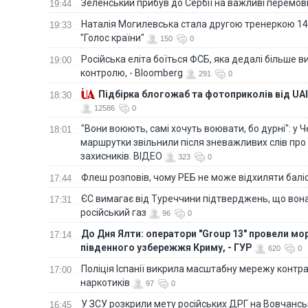
Зеленський прибув до Сербії на важливі перемо
19:44
Наталія Могилевська стала другою тренеркою 14
19:33
"Голос країни"
150
0
Російська еліта боїться ФСБ, яка дедалі більше в
19:00
контролю, - Bloomberg
291
0
Підбірка блогожаб та фотоприколів від UAI
18:30
12586
0
"Вони воюють, самі хочуть воювати, бо дурні": у 
18:01
маршрутки звільнили після зневажливих слів про
захисників. ВІДЕО
323
0
Флеш розповів, чому РЕБ не може відхиляти балі
17:44
ЄС вимагає від Туреччини підтверджень, що вона
17:31
російський газ
96
0
До Дня Ялти: оператори "Group 13" провели мо
17:14
південного узбережжя Криму, - ГУР
620
0
Поліція Іспанії викрила масштабну мережу контра
17:00
наркотиків
97
0
У ЗСУ розкрили мету російських ДРГ на Вовчанс
16:45