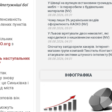
У Швеції на вулицях встановини громадсь
айпотужніші бої
меблі — їх переробили з будівельних
матеріалів (NV)
08.08.2026, 05:31
тенсивність
Чому лише 5% українських водіїв
елених пунктів
оформлюють КАСКО (NV)
08.08.2026, 05:01
У Львові врятували двох немовлят, які
народилися з кишківником назовні (NV)
чільник
08.08.2026, 04:31
O.org
з
Спочатку запідозрили хакерів. Інтернет-
магазин групи компаній Текстиль-Контакт
атакували системи штучного інтелекту (N
ь наступальних
08.08.2026, 04:01
У
так.
ІНФОГРАФІКА
у знову
 це Синьківка і
д міста
повів він.
 можуть