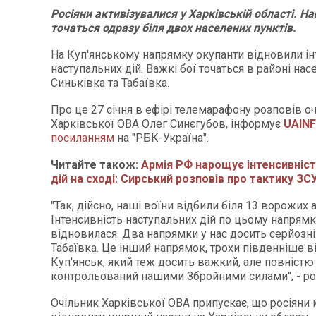
Росіяни активізувалися у Харківській області. Н
точаться одразу біля двох населених пунктів.
На Куп'янському напрямку окупанти відновили ін
наступальних дій. Важкі бої точаться в районі нас
Синьківка та Табаївка.
Про це 27 січня в ефірі телемарафону розповів о
Харківської ОВА Олег Синєгубов, інформує
UAINF
посиланням
на "РБК-Україна".
Читайте також:
Армія РФ нарощує інтенсивніст
дій на сході: Сирський розповів про тактику ЗС
"Так, дійсно, наші воїни відбили біля 13 ворожих а
Інтенсивність наступальних дій по цьому напрямк
відновилася. Два напрямки у нас досить серйозні:
Табаївка. Це інший напрямок, трохи південніше ві
Куп'янськ, який теж досить важкий, але повністю
контрольований нашими Збройними силами", - роз
Очільник Харківської ОВА припускає, що росіяни