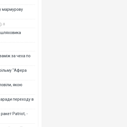
ву мармурову
0
зашляховика
 заміж за чеха по
 фільму "Афера
повіли, якою
заради переходу в
акет Patriot, -