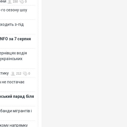
вини
150
0
-го сезону шоу
иходить з-під
NFO за 7 серпня
Чернівцях водія
 українських
стику
212
0
 не постачає
рський парад біля
банди мігрантів і
ькому напрямку