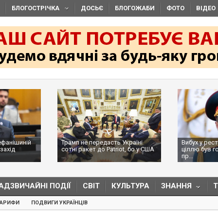
БЛОГОСТРІЧКА
ДОСЬЄ
БЛОГОЖАБИ
ФОТО
ВІДЕО
ефанішиній
Трамп не передасть Україні
Вибух у рес
захід
сотні ракет до Patriot, бо у США
ціллю був г
...
пр...
АДЗВИЧАЙНІ ПОДІЇ
СВІТ
КУЛЬТУРА
ЗНАННЯ
ТАРИФИ
ПОДВИГИ УКРАЇНЦІВ