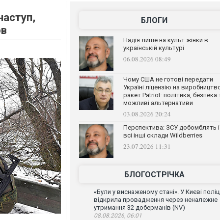
наступ,
БЛОГИ
ов
Надія лише на культ жінки в
українській культурі
06.08.2026 08:49
Чому США не готові передати
Україні ліцензію на виробництв
ракет Patriot: політика, безпека 
можливі альтернативи
03.08.2026 20:24
Перспектива: ЗСУ добомблять і
всі інші склади Wildberries
23.07.2026 11:31
БЛОГОСТРІЧКА
«Були у виснаженому стані». У Києві поліц
відкрила провадження через неналежне
утримання 32 доберманів (NV)
08.08.2026, 06:01