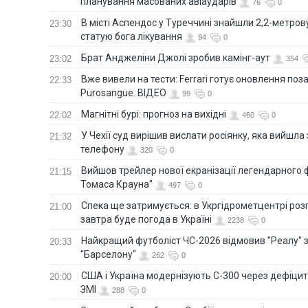
планування масованих авіаударів
76
0
В місті Аспендос у Туреччині знайшли 2,2-метро
23:30
статую бога лікування
94
0
Брат Анджеліни Джолі зробив камінг-аут
23:02
354
Вже вивели на тести: Ferrari готує оновлення по
22:33
Purosangue. ВІДЕО
99
0
Магнітні бурі: прогноз на вихідні
22:02
460
0
У Чехії суд вирішив вислати росіянку, яка вийшла
21:32
телефону
320
0
Вийшов трейлер нової екранізації легендарного
21:15
Томаса Крауна"
497
0
Спека ще затримується: в Укргідрометцентрі роз
21:00
завтра буде погода в Україні
2238
0
Найкращий футболіст ЧС-2026 відмовив "Реалу" 
20:33
"Барселону"
262
0
США і Україна модернізують С-300 через дефіцит р
20:00
ЗМІ
288
0