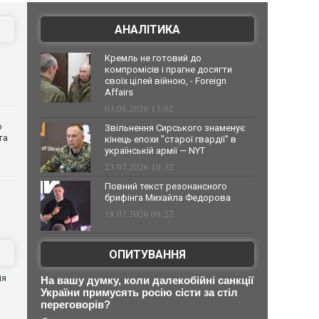
АНАЛІТИКА
Кремль не готовий до
компромісів і прагне досягти
своїх цілей війною, - Foreign
Affairs
03.08.2026 13:02
о
Звільнення Сирського знаменує
та
кінець епохи "старої гвардії" в
українській армії — NYT
23.07.2026 10:32
Повний текст резонансного
брифінга Михайла Федорова
18.07.2026 09:27
ОПИТУВАННЯ
ія
На вашу думку, коли далекобійні санкції
України примусять росію сісти за стіл
переговорів?