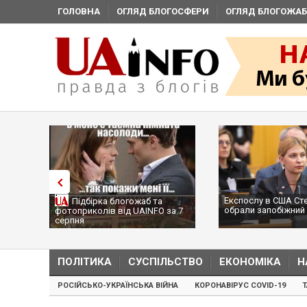
ГОЛОВНА
ОГЛЯД БЛОГОСФЕРИ
ОГЛЯД БЛОГОЖАБ
Експослу в США Ст
Підбірка блогожаб та
обрали запобіжний 
фотоприколів від UAINFO за 7
серпня
ПОЛІТИКА
СУСПІЛЬСТВО
ЕКОНОМІКА
Н
РОСІЙСЬКО-УКРАЇНСЬКА ВІЙНА
КОРОНАВІРУС COVID-19