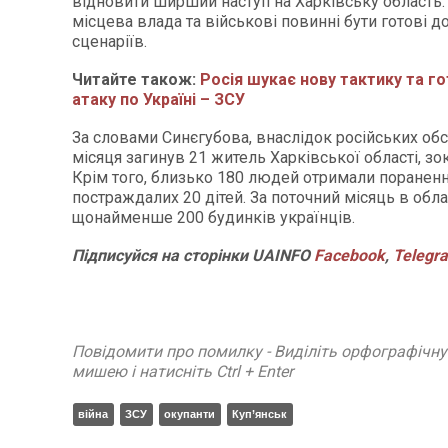
відновити ширший наступ на Харківську область. 
місцева влада та військові повинні бути готові д
сценаріїв.
Читайте також:
Росія шукає нову тактику та г
атаку по Україні – ЗСУ
За словами Синєгубова, внаслідок російських обс
місяця загинув 21 житель Харківської області, зо
Крім того, близько 180 людей отримали пораненн
постраждалих 20 дітей. За поточний місяць в об
щонайменше 200 будинків українців.
Підписуйся на сторінки UAINFO
Facebook
,
Telegr
Повідомити про помилку - Виділіть орфографічн
мишею і натисніть Ctrl + Enter
війна
ЗСУ
окупанти
Куп’янськ