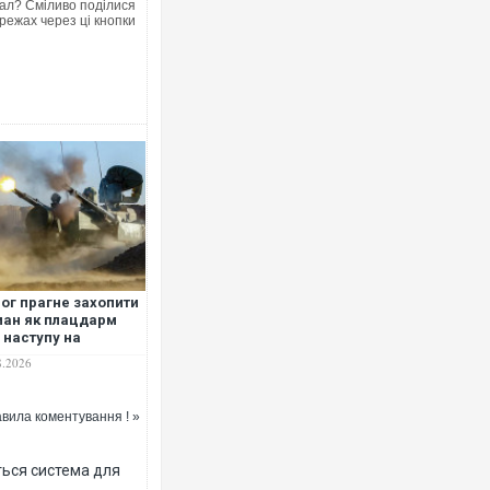
ал? Сміливо поділися
режах через ці кнопки
Ворог завдав комбінованого уд
двоє поранених. Ще десятеро 
після атаки БПЛА по ринку на С
ог прагне захопити
ан як плацдарм
 наступу на
в’янськ і
8.2026
маторськ -
губов
вила коментування ! »
Вже вивели на тести: Ferrari го
позашляховика Purosangue. ВІ
ться система для