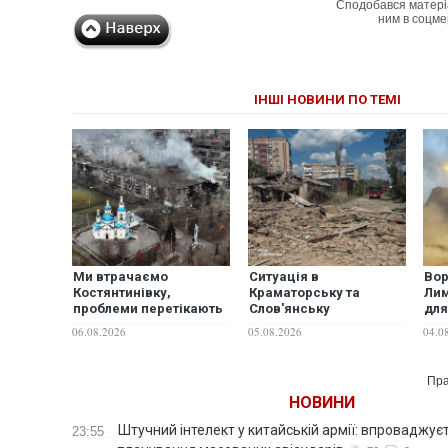
Сподобався матері
ним в соцме
ІНШІ НОВИНИ ПО ТЕМІ
Ми втрачаємо
Ситуація в
Вор
Костянтинівку,
Краматорську та
Лим
проблеми перетікають
Слов'янську
для
на всю Краматорсько-
погіршується з кожним
Сло
06.08.2026
05.08.2026
04.0
Слов'янську
днем, – журналіст
Кра
агломерацію, —
Тре
експерт
Пра
НОВИНИ
Штучний інтелект у китайській армії: впроваджує
23:55