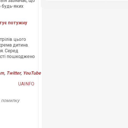
Він зазначає, що
о будь-яких
отує потужну
трілів цього
крема дитина.
я. Серед
ласті пошкоджено
am
,
Twitter
,
YouTube
UAINFO
у помилку