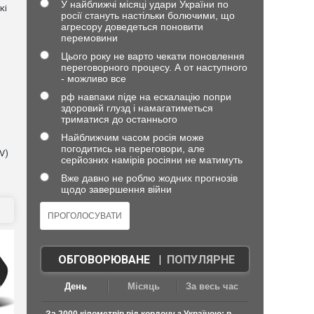
У найближчі місяці удари України по
кі
росії стануть настільки болючими, що
агресору доведеться поновити
перемовини
Цього року не варто чекати поновлення
переговорного процесу. А от наступного
- можливо все
рф навпаки піде на ескалацію попри
здоровий глузд і намагатиметься
триматися до останнього
Найближчим часом росія може
погодитись на переговори, але
V)
серйозних намірів росіяни не матимуть
Вже давно не роблю жодних прогнозів
щодо завершення війни
ОБГОВОРЮВАНЕ
|
ПОПУЛЯРНЕ
День
Місяць
За весь час