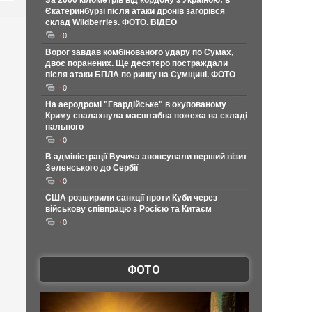
За 2000 кілометрів від кордону з Україною: в
Єкатеринбурзі після атаки дронів загорівся
склад Wildberries. ФОТО. ВІДЕО
0
Ворог завдав комбінованого удару по Сумах,
двоє поранених. Ще десятеро постраждали
після атаки БПЛА по ринку на Сумщині. ФОТО
0
На аеродромі "Гвардійське" в окупованому
Криму спалахнула масштабна пожежа на складі
пального
0
В адміністрації Вучича анонсували перший візит
Зеленського до Сербії
0
США розширили санкції проти Куби через
військову співпрацю з Росією та Китаєм
0
ФОТО