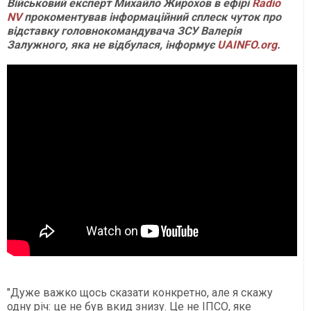
Військовий експерт Михайло Жирохов в ефірі
Radio
NV
прокоментував інформаційний сплеск чуток про
відставку головнокомандувача ЗСУ Валерія
Залужного, яка не відбулася, інформує
UAINFO.org
.
"Дуже важко щось сказати конкретно, але я скажу
одну річ: це не був вкид знизу. Це не ІПСО, яке