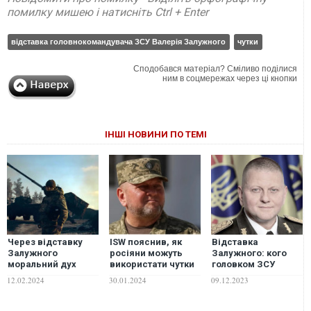
помилку мишею і натисніть Ctrl + Enter
відставка головнокомандувача ЗСУ Валерія Залужного
чутки
Сподобався матеріал? Сміливо поділися
ним в соцмережах через ці кнопки
ІНШІ НОВИНИ ПО ТЕМІ
Через відставку
ISW пояснив, як
Відставка
Залужного
росіяни можуть
Залужного: кого
моральний дух
використати чутки
головком ЗСУ
солдатів впав до
про відставку
запропонував на
12.02.2024
30.01.2024
09.12.2023
найнижчого рівня,
Залужного
своє місце
– The Sunday Times