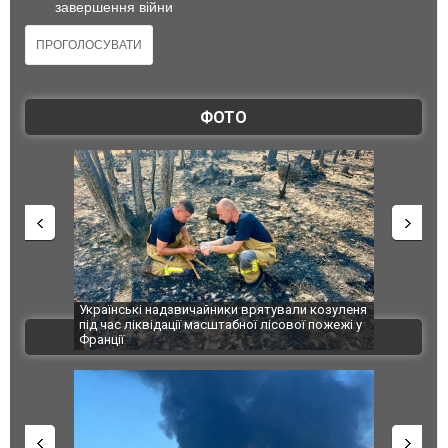
завершення війни
ФОТО
шкоджено
Українські надзвичайники врятували козуленя
СБУ за спр
траждалі.
під час ліквідації масштабної лісової пожежі у
Болгарії з
ВІДЕО
Франції
ФОТО