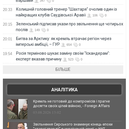
Варшави
347
0
Колишній головний тренер "Шахтаря" очолив один із
20:33
найкращих клубів Саудівської Аравії
106
0
Зеленський підписав укази про звільнення ще чотирьох
20:15
послів
149
0
Битва за Арктику: як кремль втрачає регіон через
20:01
імперські амбіції, – ГУР
654
0
Росія терміново шукає заміну своїм "Іскандерам":
19:54
експерт вказав причину
523
0
БІЛЬШЕ
АНАЛІТИКА
Кремль не готовий до компромісів і прагне
досягти своїх цілей війною, - Foreign Affairs
03.08.2026 13:02
Звільнення Сирського знаменує кінець епохи
"старої гвардії" в українській армії — NYT