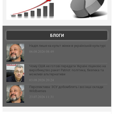
БЛОГИ
Надія лише на культ жінки в українській культурі
06.08.2026 08:49
Чому США не готові передати Україні ліцензію на
виробництво ракет Patriot: політика, безпека та
можливі альтернативи
03.08.2026 20:24
Перспектива: ЗСУ добомблять і всі інші склади
Wildberries
23.07.2026 11:31