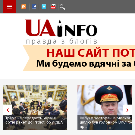
Трамп не передасть Україні
Вибух у ресторані в Москві:
сотні ракет до Patriot, бо у США
ціллю був головком ВКС Росії
...
пр...