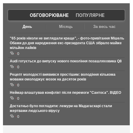
ОБГОВОРЮВАНЕ
|
ПОПУЛЯРНЕ
День
Місяць
За весь час
"65 років ніколи не виглядали краще", - фото-привітання Мішель
Обами до дня народження екс-президента США зібрало майже
мільйон лайків
0
Audi готується до випуску нового покоління позашляховика Q8
0
Рецепт молодості виявився простішим: володіння кількома
мовами омолоджує мозок на десяток років
0
Неймар влаштував конфлікт після перемоги "Сантоса". ВІДЕО
0
Достатньо було погладити: лемури на Мадагаскарі стали
жертвами людського вірусу
0