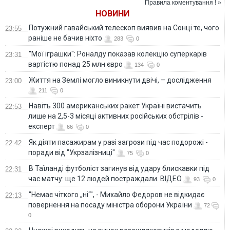
Правила коментування ! »
НОВИНИ
Потужний гавайський телескоп виявив на Сонці те, чого
23:55
раніше не бачив ніхто
283
0
"Мої іграшки": Роналду показав колекцію суперкарів
23:31
вартістю понад 25 млн євро
134
0
Життя на Землі могло виникнути двічі, – дослідження
23:00
211
0
Навіть 300 американських ракет Україні вистачить
22:53
лише на 2,5-3 місяці активних російських обстрілів -
експерт
66
0
Як діяти пасажирам у разі загрози під час подорожі -
22:42
поради від "Укрзалізниці"
75
0
В Таїланді футболіст загинув від удару блискавки під
22:31
час матчу: ще 12 людей постраждали. ВІДЕО
93
0
"Немає чіткого „ні“", - Михайло Федоров не відкидає
22:13
повернення на посаду міністра оборони України
72
0