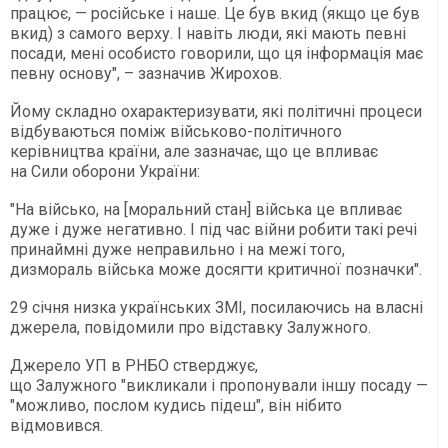
працює, — російське і наше. Це був вкид (якщо це був
вкид) з самого верху. І навіть люди, які мають певні
посади, мені особисто говорили, що ця інформація має
певну основу", – зазначив Жирохов.
Йому складно охарактеризувати, які політичні процеси
відбуваються поміж військово-політичного
керівництва країни, але зазначає, що це впливає
на Сили оборони України:
"На військо, на [моральний стан] війська це впливає
дуже і дуже негативно. І під час війни робити такі речі
принаймні дуже неправильно і на межі того,
дизмораль війська може досягти критичної позначки".
29 січня низка українських ЗМІ, посилаючись на власні
джерела, повідомили про відставку Залужного.
Джерело УП в РНБО стверджує,
що Залужного "викликали і пропонували іншу посаду —
"можливо, послом кудись підеш", він нібито
відмовився.