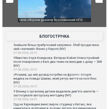
чили нову
Сили оборони уразили Ярославський НПЗ:
Неймар вла
губернатор регіону заявив про наймасштабнішу
"Сантоса".
атаку. ВІДЕО
БЛОГОСТРІЧКА
Знайшли більш прибутковий напрямок. Shell продає весь
свій «зелений» бізнес у Європі (NV)
07.08.2026, 05:31
Убивство Ігоря Комарова. Ветеран Kraken Новостройний
після повернення з Балі два тижні не виходив з дому — ЗМІ
(NV)
07.08.2026, 05:01
«Розумів, що мій досвід потрібен на фронті»: історія
медика на псевдо Шаман, який рятує життя на полі бою
(NV)
07.08.2026, 04:31
У Вінниці з організму дитини видалили дев’ять магнітів —
застосували авторську методику (NV)
07.08.2026, 04:01
Суд на Харківщині виніс вирок студенці з Китаю, яка
намагалась відправити додому деталь від винищувача