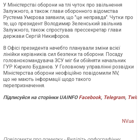
У Міністерстві оборони на тлі чуток про звільнення
Залужного, а також глави оборонного відомства
Рустема Умєрова заявили, що "це неправда". Чутки про
те, що президент Володимир Зеленський звільнив
Залужного, також спростував прессекретар глави
держави Сергій Никифоров.
В Офісі президента начебто планували зміни всієї
лінійки керівників сил безпеки та оборони. Посаду
головнокомандувача ЗСУ міг би обійняти начальник
ГУР Кирило Буданов. У Головному управлінні розвідки
Міністерства оборони неофіційно повідомили NV,
що не мають інформації щодо такого
перепризначення.
Підписуйся на сторінки UAINFO
Facebook
,
Telegram
,
Twitt
NV.ua
Повідомити про помилку - Виділіть орфографічну