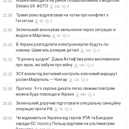
Huawei виходить на ринок позашляховиків з моделлю
22:02
Stelato G9. ФОТО
222
0
Трамп різко відреагував на чутки про конфлікт з
21:58
Гегсетом
82
0
Зеленський анонсував звільнення через ситуацію із
21:54
водою в Марганці
81
0
В Україні розподіляти електроенергію будуть по-
21:43
новому: Шмигаль розкрив деталі
183
0
"Я доначу щодня": Даша Астаф'єва різко висловилася
21:32
про зірок, які забули про війну
126
0
ЗСУ взяли під вогневий контроль ключовий маршрут
21:15
росіян Маріуполь — Чонгар
172
0
Прогноз: 9-го серпня дихати легко свіжим повітрям
21:00
можна буде повсюди в Україні
845
0
Зеленський доручив підготувати спеціальну санкційну
20:55
операцію проти РФ
75
0
Чи відмовиться Україна від героїв УПА та Бандери
20:42
заради ЄС: посол у Польщі відповів на ультиматуми