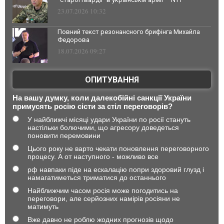
23.07.2026 10:32
Повний текст резонансного брифінга Михайла
Федорова
18.07.2026 09:27
ОПИТУВАННЯ
На вашу думку, коли далекобійні санкції України
примусять росію сісти за стіл переговорів?
У найближчі місяці удари України по росії стануть
настільки болючими, що агресору доведеться
поновити перемовини
Цього року не варто чекати поновлення переговорного
процесу. А от наступного - можливо все
рф навпаки піде на ескалацію попри здоровий глузд і
намагатиметься триматися до останнього
Найближчим часом росія може погодитись на
переговори, але серйозних намірів росіяни не
матимуть
Вже давно не роблю жодних прогнозів щодо