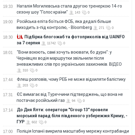
Наталія Могилевська стала другою тренеркою 14-го
19:33
сезону шоу "Голос країни"
143
0
Російська еліта боїться ФСБ, яка дедалі більше
19:00
виходить з-під контролю, - Bloomberg
271
0
Підбірка блогожаб та фотоприколів від UAINFO
18:30
за 7 серпня
11742
0
"Вони воюють, самі хочуть воювати, бо дурні": у
18:01
Чернівцях водія маршрутки звільнили після
зневажливих слів про українських захисників. ВІДЕО
310
0
Флеш розповів, чому РЕБ не може відхиляти балістику
17:44
203
0
ЄС вимагає від Туреччини підтверджень, що вона не
17:31
постачає російський газ
94
0
До Дня Ялти: оператори "Group 13" провели
17:14
морський парад біля південного узбережжя Криму, -
ГУР
602
0
Поліція Іспанії викрила масштабну мережу контрабанди
17:00