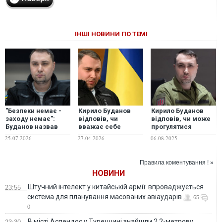
ІНШІ НОВИНИ ПО ТЕМІ
"Безпеки немає -
Кирило Буданов
Кирило Буданов
заходу немає":
відповів, чи
відповів, чи може
Буданов назвав
вважає себе
прогулятися
тих, хто має
підкаблучником
Києвом зі своєю
25.07.2026
27.04.2026
06.08.2025
відповісти за
дружиною
трагедію на
виставці
Правила коментування ! »
озброєння
НОВИНИ
Штучний інтелект у китайській армії: впроваджується
23:55
система для планування масованих авіаударів
65
0
В місті Аспендос у Туреччині знайшли 2,2-метрову