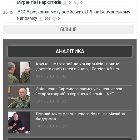
мігрантів і наркотиків
94
0
У ЗСУ розкрили мету російських ДРГ на Вовчанському
16:45
напрямку
144
0
БІЛЬШЕ
АНАЛІТИКА
Кремль не готовий до компромісів і прагне
досягти своїх цілей війною, - Foreign Affairs
03.08.2026 13:02
Звільнення Сирського знаменує кінець епохи
"старої гвардії" в українській армії — NYT
23.07.2026 10:32
Повний текст резонансного брифінга Михайла
Федорова
18.07.2026 09:27