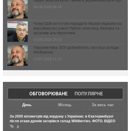
Надія лише на культ жінки в українській культурі
06.08.2026 08:49
Чому США не готові передати Україні ліцензію на
виробництво ракет Patriot: політика, безпека та
можливі альтернативи
03.08.2026 20:24
Перспектива: ЗСУ добомблять і всі інші склади
Wildberries
23.07.2026 11:31
ОБГОВОРЮВАНЕ
|
ПОПУЛЯРНЕ
День
Місяць
За весь час
За 2000 кілометрів від кордону з Україною: в Єкатеринбурзі
після атаки дронів загорівся склад Wildberries. ФОТО. ВІДЕО
0