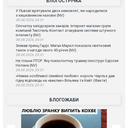
БЛОГОСТРІЧКА
У Львові врятували двох немовлят, які народилися
з кишківником назовні (NV)
08.08.2026, 04:31
Спочатку запідозрили хакерів. Інтернет-магазин групи
компаній Текстиль-Контакт атакували системи штучного
інтелекту (NV)
08.08.2026, 04:01
Знімав принц Гаррі. Меган Маркл показала святковий
танок з нагоди свого 45-річчя (NV)
08.08.2026, 03:31
Не тільки ПТСР. Яку психологічну травму ілюструє Одіссея
Нолана (NV)
08.08.2026, 03:01
«Немає особливої сімейної любові»: король Чарльз дав
гідну відповідь на «виклик» Вільяма та Кейт (Факти)
08.08.2026, 02:31
БЛОГОЖАБИ