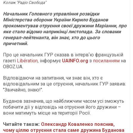
Колаж "Радіо Свобода"
Начальник Головного управління розвідки
Міністерства оборони України Кирило Буданов
прокоментував отруєння своєї дружини Маріанни, про
яке стало відомо наприкінці листопада. За словами
генерал-лейтенанта, він знає, хто до цього
причетний.
Про це начальник ГУР сказав в інтервʼю французькій
газеті
Libération
, інформує
UAINFO.org
з
посиланням
на
OBOZ.UA.
Відповідаючи на запитання, чи знає він, хто є
відповідальним за це отруєння, начальник ГУР заявив:
"Звичайно, знаю!".
Буданов зазначив, що найближчим часом усі зможуть
побачити дії у відповідь на отруєння його дружини –
вони матимуть місце на території Росії.
Читайте також:
Олександр Коваленко пояснив,
чому ціллю отруєння стала саме дружина Буданова