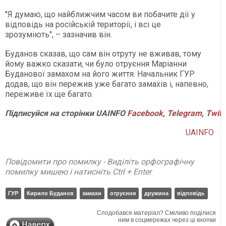
"Я думаю, що найближчим часом ви побачите дії у
відповідь на російській території, і всі це
зрозуміють", – зазначив він.
Буданов сказав, що сам він отруту не вживав, тому
йому важко сказати, чи було отруєння Маріанни
Буданової замахом на його життя. Начальник ГУР
додав, що він пережив уже багато замахів і, напевно,
переживе їх ще багато.
Підписуйся на сторінки UAINFO
Facebook
,
Telegram
,
Twitt
UAINFO
Повідомити про помилку - Виділіть орфографічну
помилку мишею і натисніть Ctrl + Enter
ГУР
Кирило Буданов
замахи
отруєння
дружина
відповідь
Сподобався матеріал? Сміливо поділися
ним в соцмережах через ці кнопки