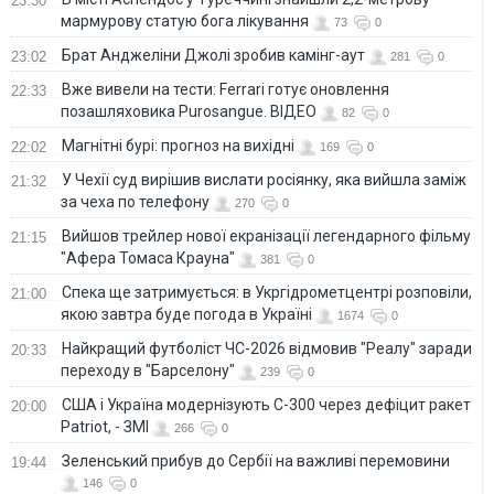
23:30
мармурову статую бога лікування
73
0
Брат Анджеліни Джолі зробив камінг-аут
23:02
281
0
Вже вивели на тести: Ferrari готує оновлення
22:33
позашляховика Purosangue. ВІДЕО
82
0
Магнітні бурі: прогноз на вихідні
22:02
169
0
У Чехії суд вирішив вислати росіянку, яка вийшла заміж
21:32
за чеха по телефону
270
0
Вийшов трейлер нової екранізації легендарного фільму
21:15
"Афера Томаса Крауна"
381
0
Спека ще затримується: в Укргідрометцентрі розповіли,
21:00
якою завтра буде погода в Україні
1674
0
Найкращий футболіст ЧС-2026 відмовив "Реалу" заради
20:33
переходу в "Барселону"
239
0
США і Україна модернізують С-300 через дефіцит ракет
20:00
Patriot, - ЗМІ
266
0
Зеленський прибув до Сербії на важливі перемовини
19:44
146
0