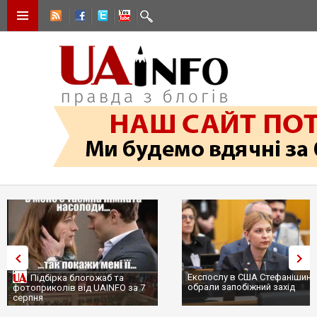
Експослу в США Стефанішині
Підбірка блогожаб та
обрали запобіжний захід
фотоприколів від UAINFO за 7
серпня