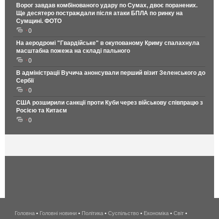
Ворог завдав комбінованого удару по Сумах, двоє поранених.
Ще десятеро постраждали після атаки БПЛА по ринку на
Сумщині. ФОТО
0
На аеродромі "Гвардійське" в окупованому Криму спалахнула
масштабна пожежа на складі пального
0
В адміністрації Вучича анонсували перший візит Зеленського до
Сербії
0
США розширили санкції проти Куби через військову співпрацю з
Росією та Китаєм
0
Головна
•
Головні новини
•
Політика
•
Суспільство
•
Економіка
беспроводной
•
Світ
•