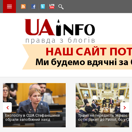
Експослу в США Стефанішиній
Трамп не передасть Україні
обрали запобіжний захід
сотні ракет до Patriot, бо у С
...