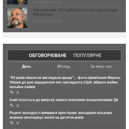
03.08.2026 20:24
Перспектива: ЗСУ добомблять і всі інші склади
Wildberries
23.07.2026 11:31
ОБГОВОРЮВАНЕ
|
ПОПУЛЯРНЕ
День
Місяць
За весь час
"65 років ніколи не виглядали краще", - фото-привітання Мішель
Обами до дня народження екс-президента США зібрало майже
мільйон лайків
0
Audi готується до випуску нового покоління позашляховика Q8
0
Рецепт молодості виявився простішим: володіння кількома
мовами омолоджує мозок на десяток років
0