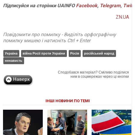
Підписуйся на сторінки UAINFO
Facebook
,
Telegram
,
Twitt
ZN.UA
Повідомити про помилку - Виділіть орфографічну
помилку мишею і натисніть Ctrl + Enter
Україна
війна Росії проти України
Росія
російський народ
ненависть
Сподобався матеріал? Сміливо поділися
ним в соцмережах через ці кнопки
ІНШІ НОВИНИ ПО ТЕМІ