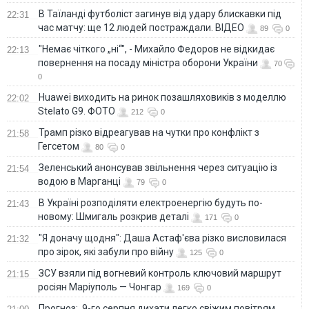
В Таїланді футболіст загинув від удару блискавки під
22:31
час матчу: ще 12 людей постраждали. ВІДЕО
89
0
"Немає чіткого „ні“", - Михайло Федоров не відкидає
22:13
повернення на посаду міністра оборони України
70
0
Huawei виходить на ринок позашляховиків з моделлю
22:02
Stelato G9. ФОТО
212
0
Трамп різко відреагував на чутки про конфлікт з
21:58
Гегсетом
80
0
Зеленський анонсував звільнення через ситуацію із
21:54
водою в Марганці
79
0
В Україні розподіляти електроенергію будуть по-
21:43
новому: Шмигаль розкрив деталі
171
0
"Я доначу щодня": Даша Астаф'єва різко висловилася
21:32
про зірок, які забули про війну
125
0
ЗСУ взяли під вогневий контроль ключовий маршрут
21:15
росіян Маріуполь — Чонгар
169
0
Прогноз: 9-го серпня дихати легко свіжим повітрям