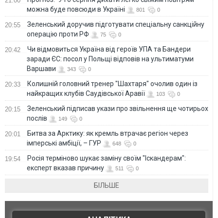
21:00
можна буде повсюди в Україні
801
0
Зеленський доручив підготувати спеціальну санкційну
20:55
операцію проти РФ
75
0
Чи відмовиться Україна від героїв УПА та Бандери
20:42
заради ЄС: посол у Польщі відповів на ультиматуми
Варшави
343
0
Колишній головний тренер "Шахтаря" очолив один із
20:33
найкращих клубів Саудівської Аравії
103
0
Зеленський підписав укази про звільнення ще чотирьох
20:15
послів
149
0
Битва за Арктику: як кремль втрачає регіон через
20:01
імперські амбіції, – ГУР
648
0
Росія терміново шукає заміну своїм "Іскандерам":
19:54
експерт вказав причину
511
0
БІЛЬШЕ