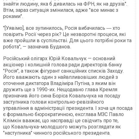
знайти людину, яка б дивилась на ФРН, як на друзів".
Втім, зараз ситуація змінилася, адже "все минає з
роками".
"[Уявімо], все зупинилось, Росія вибачилась ― хто
повірить Росії через рік? Це незворотні процеси, які
вже пройшли в суспільстві. Для цього потрібні роки та
робота", — зазначив Буданов.
Російський олігарх Юрій Ковальчук — основний
акціонер і колишній голова ради директорів банку
"Росія", а також фігурант санкційних списків Заходу.
Його вважають один з найвпливовіших людей з
оточення диктатора Владіміра Путіна, з яким він
дружить ще з 1990-их. Нещодавно глава Кремля
призначив його сина Боріса Ковальчука на посаду
заступника голови контрольно-ревізійного
управління в адміністрації президента. І хоча ця посада
є формально бюрократичною, ексглава МЗС Павло
Клімкін вважає, що насправді це свідчить про те,
що Ковальчука-молодшого можуть розглядати як
"наступника" чинного російського президента.