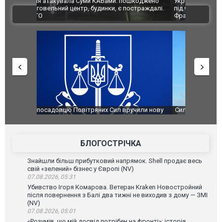
шкоджено
Українські надзвичайники врятували козуленя
СБУ за спр
траждалі.
під час ліквідації масштабної лісової пожежі у
Болгарії з
ВІДЕО
Франції
ФОТО
чили нову
Сили оборони уразили Ярославський НПЗ:
Неймар вла
губернатор регіону заявив про наймасштабнішу
"Сантоса".
атаку. ВІДЕО
БЛОГОСТРІЧКА
Знайшли більш прибутковий напрямок. Shell продає весь
свій «зелений» бізнес у Європі (NV)
07.08.2026, 05:31
Убивство Ігоря Комарова. Ветеран Kraken Новостройний
після повернення з Балі два тижні не виходив з дому — ЗМІ
(NV)
07.08.2026, 05:01
«Розумів, що мій досвід потрібен на фронті»: історія