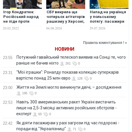
Ігор Кондратюк:
СБУ викрила ще
Напад на українця
Російський народ
чотирьох агітаторів
у польському
не піде проти
рашизму у Херсоні,
потягу: пасажири
українського? Ще й
Черкасах та на
та кондуктор
20.02.2022
06.08.2026
29.07.2026
як піде!
Сумщині
виштовхали
агресорів із вагона
Правила коментування ! »
НОВИНИ
Потужний гавайський телескоп виявив на Сонці те, чого
23:55
раніше не бачив ніхто
261
0
"Мої іграшки": Роналду показав колекцію суперкарів
23:31
вартістю понад 25 млн євро
128
0
Життя на Землі могло виникнути двічі, – дослідження
23:00
195
0
Навіть 300 американських ракет Україні вистачить
22:53
лише на 2,5-3 місяці активних російських обстрілів -
експерт
65
0
Як діяти пасажирам у разі загрози під час подорожі -
22:42
поради від "Укрзалізниці"
71
0