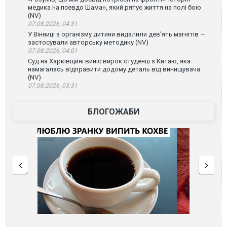
медика на псевдо Шаман, який рятує життя на полі бою
(NV)
07.08.2026, 04:31
У Вінниці з організму дитини видалили дев’ять магнітів —
застосували авторську методику (NV)
07.08.2026, 04:01
Суд на Харківщині виніс вирок студенці з Китаю, яка
намагалась відправити додому деталь від винищувача
(NV)
07.08.2026, 03:31
БЛОГОЖАБИ