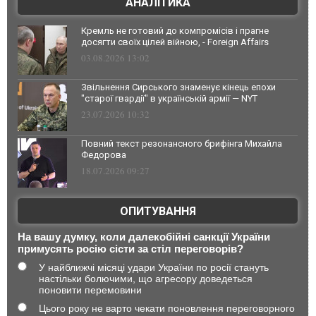
АНАЛІТИКА
Кремль не готовий до компромісів і прагне
досягти своїх цілей війною, - Foreign Affairs
03.08.2026 13:02
Звільнення Сирського знаменує кінець епохи
"старої гвардії" в українській армії — NYT
23.07.2026 10:32
Повний текст резонансного брифінга Михайла
Федорова
18.07.2026 09:27
ОПИТУВАННЯ
На вашу думку, коли далекобійні санкції України
примусять росію сісти за стіл переговорів?
У найближчі місяці удари України по росії стануть
настільки болючими, що агресору доведеться
поновити перемовини
Цього року не варто чекати поновлення переговорного