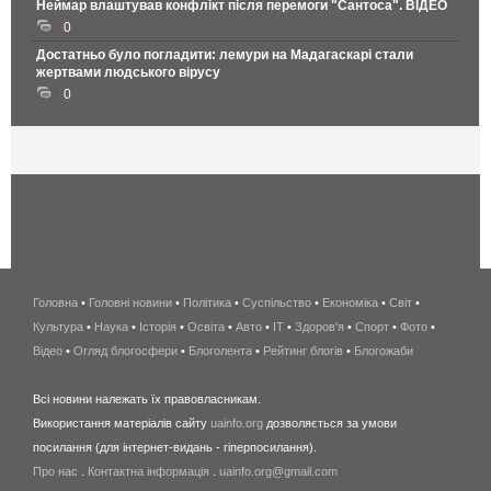
Неймар влаштував конфлікт після перемоги "Сантоса". ВІДЕО
0
Достатньо було погладити: лемури на Мадагаскарі стали
жертвами людського вірусу
0
Головна
•
Головні новини
•
Політика
•
Суспільство
•
Економіка
беспроводной
•
Світ
•
Культура
•
Наука
•
Історія
•
Освіта
•
Авто
•
IT
•
Здоров'я
интернет
•
Спорт
•
Фото
•
Відео
•
Огляд блогосфери
•
Блоголента
•
Рейтинг блогів
киев
•
Блогожаби
и
Всі новини належать їх правовласникам.
область
Використання матеріалів сайту
uainfo.org
дозволяється за умови
wimax
посилання (для інтернет-видань - гіперпосилання).
интернет
Про нас
.
Контактна інформація
.
uainfo.org@gmail.com
в