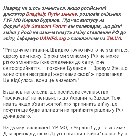
Навряд чи щось зміниться, якщо російський
диктатор
Владімір Путін зникне
, розповів очільник
ГУР МО Кирило Буданов. Під час виступу на
форумі
Kyiv Stratcom Forum
він попередив, що різкі
зміни у Росії не означатимуть зміну ставлення РФ до
світу, інформує
UAINFO.org
з посиланням на
ZN.UA
.
"Риторичне питання. Швидко точно нічого не зміниться,
одразу вам кажу. З різкими змінами у РФ не може
різко змінитись їхнє ставлення до світу, їхнє
світосприйняття, — пояснив Буданов. — Зрозумійте, що
вони стали насправді жертвами своєї ж пропаганди.
Це відбулось, вони це визнають".
Буданов наголосив, що російське суспільство
"прокачане" на ненависть до України та Заходу. Тож
навіть якщо з'явиться той, хто припинить війну, це
почуття ще буде впливати на прийняття рішень у РФ
дуже довго.
На думку очільника ГУР МО, в Україні буде те ж саме.
Для прикладу, після Другої світової війни "важко було