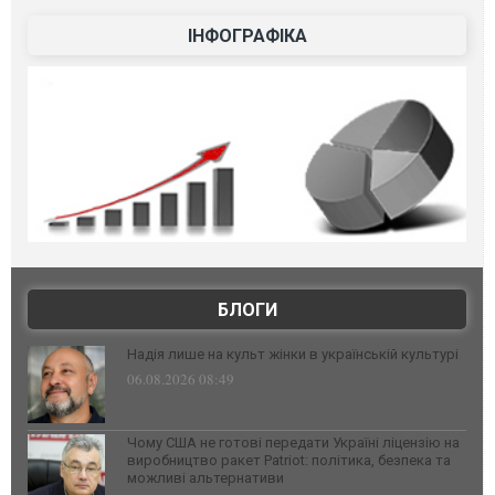
ІНФОГРАФІКА
БЛОГИ
Надія лише на культ жінки в українській культурі
06.08.2026 08:49
Чому США не готові передати Україні ліцензію на
виробництво ракет Patriot: політика, безпека та
можливі альтернативи