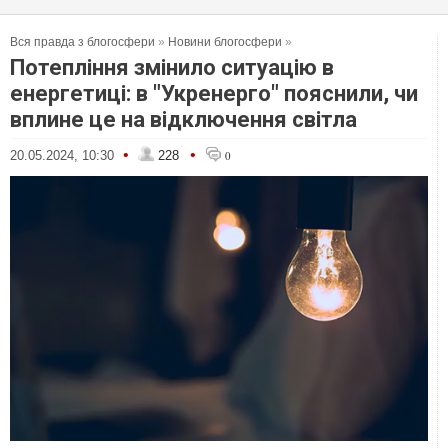
Вся правда з блогосфери
»
Новини блогосфери
»
Потепління змінило ситуацію в
енергетиці: в "Укренерго" пояснили, чи
вплине це на відключення світла
•
•
20.05.2024, 10:30
228
0