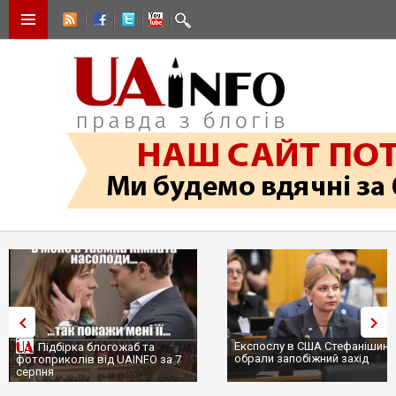
Експослу в США Стефанішині
Підбірка блогожаб та
обрали запобіжний захід
фотоприколів від UAINFO за 7
серпня