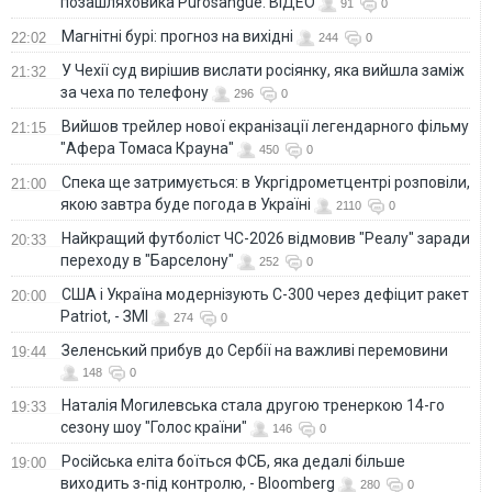
позашляховика Purosangue. ВІДЕО
91
0
Магнітні бурі: прогноз на вихідні
22:02
244
0
У Чехії суд вирішив вислати росіянку, яка вийшла заміж
21:32
за чеха по телефону
296
0
Вийшов трейлер нової екранізації легендарного фільму
21:15
"Афера Томаса Крауна"
450
0
Спека ще затримується: в Укргідрометцентрі розповіли,
21:00
якою завтра буде погода в Україні
2110
0
Найкращий футболіст ЧС-2026 відмовив "Реалу" заради
20:33
переходу в "Барселону"
252
0
США і Україна модернізують С-300 через дефіцит ракет
20:00
Patriot, - ЗМІ
274
0
Зеленський прибув до Сербії на важливі перемовини
19:44
148
0
Наталія Могилевська стала другою тренеркою 14-го
19:33
сезону шоу "Голос країни"
146
0
Російська еліта боїться ФСБ, яка дедалі більше
19:00
виходить з-під контролю, - Bloomberg
280
0