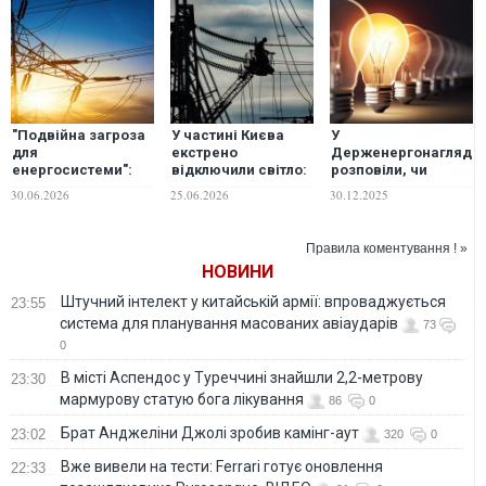
"Подвійна загроза
У частині Києва
У
для
екстрено
Держенергонагляді
енергосистеми":
відключили світло:
розповіли, чи
експерт пояснив,
в "Укренерго"
діятимуть графіки
30.06.2026
25.06.2026
30.12.2025
чому Україна
назвали причину, в
відключень світла
повертається до
МВА
в новорічну ніч
графіків
прокоментували
Правила коментування ! »
відключень
ситуацію
НОВИНИ
Штучний інтелект у китайській армії: впроваджується
23:55
система для планування масованих авіаударів
73
0
В місті Аспендос у Туреччині знайшли 2,2-метрову
23:30
мармурову статую бога лікування
86
0
Брат Анджеліни Джолі зробив камінг-аут
23:02
320
0
Вже вивели на тести: Ferrari готує оновлення
22:33