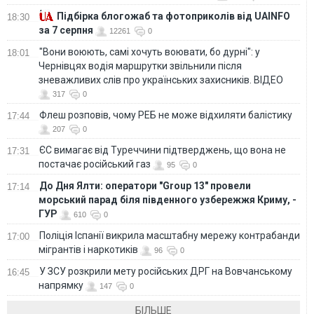
Підбірка блогожаб та фотоприколів від UAINFO
18:30
за 7 серпня
12261
0
"Вони воюють, самі хочуть воювати, бо дурні": у
18:01
Чернівцях водія маршрутки звільнили після
зневажливих слів про українських захисників. ВІДЕО
317
0
Флеш розповів, чому РЕБ не може відхиляти балістику
17:44
207
0
ЄС вимагає від Туреччини підтверджень, що вона не
17:31
постачає російський газ
95
0
До Дня Ялти: оператори "Group 13" провели
17:14
морський парад біля південного узбережжя Криму, -
ГУР
610
0
Поліція Іспанії викрила масштабну мережу контрабанди
17:00
мігрантів і наркотиків
96
0
У ЗСУ розкрили мету російських ДРГ на Вовчанському
16:45
напрямку
147
0
БІЛЬШЕ