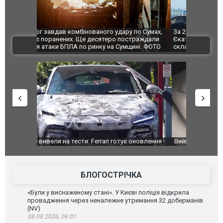
по Сумах,
За 2000 кілометрів від кордону з Україною: в
"Мої іграш
траждали
Єкатеринбурзі після атаки дронів загорівся
суперкарів
ВІДЕО
ині. ФОТО
склад Wildberries. ФОТО. ВІДЕО
оновлення
Вийшов трейлер нової екранізації легендарного
Зеленський
фільму "Афера Томаса Крауна"
перемовин
БЛОГОСТРІЧКА
«Були у виснаженому стані». У Києві поліція відкрила
провадження через неналежне утримання 32 доберманів
(NV)
08.08.2026, 06:01