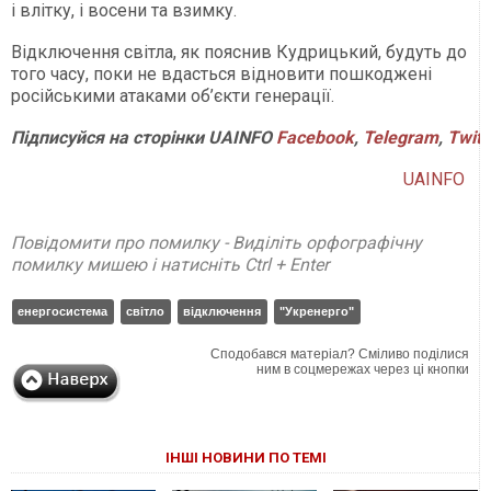
і влітку, і восени та взимку.
Відключення світла, як пояснив Кудрицький, будуть до
того часу, поки не вдасться відновити пошкоджені
російськими атаками об’єкти генерації.
Підписуйся на сторінки UAINFO
Facebook
,
Telegram
,
Twitt
UAINFO
Повідомити про помилку - Виділіть орфографічну
помилку мишею і натисніть Ctrl + Enter
енергосистема
світло
відключення
"Укренерго"
Сподобався матеріал? Сміливо поділися
ним в соцмережах через ці кнопки
ІНШІ НОВИНИ ПО ТЕМІ