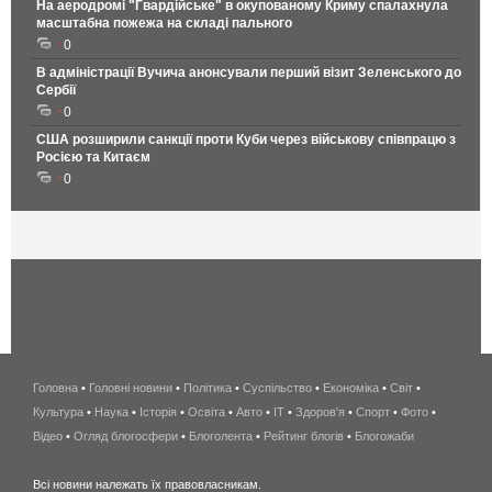
На аеродромі "Гвардійське" в окупованому Криму спалахнула
масштабна пожежа на складі пального
0
В адміністрації Вучича анонсували перший візит Зеленського до
Сербії
0
США розширили санкції проти Куби через військову співпрацю з
Росією та Китаєм
0
Головна
•
Головні новини
•
Політика
•
Суспільство
•
Економіка
беспроводной
•
Світ
•
Культура
•
Наука
•
Історія
•
Освіта
•
Авто
•
IT
•
Здоров'я
интернет
•
Спорт
•
Фото
•
Відео
•
Огляд блогосфери
•
Блоголента
•
Рейтинг блогів
киев
•
Блогожаби
и
Всі новини належать їх правовласникам.
область