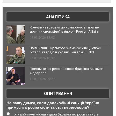
АНАЛІТИКА
Кремль не готовий до компромісів і прагне
досягти своїх цілей війною, - Foreign Affairs
03.08.2026 13:02
Звільнення Сирського знаменує кінець епохи
"старої гвардії" в українській армії — NYT
23.07.2026 10:32
Повний текст резонансного брифінга Михайла
Федорова
18.07.2026 09:27
ОПИТУВАННЯ
На вашу думку, коли далекобійні санкції України
примусять росію сісти за стіл переговорів?
У найближчі місяці удари України по росії стануть