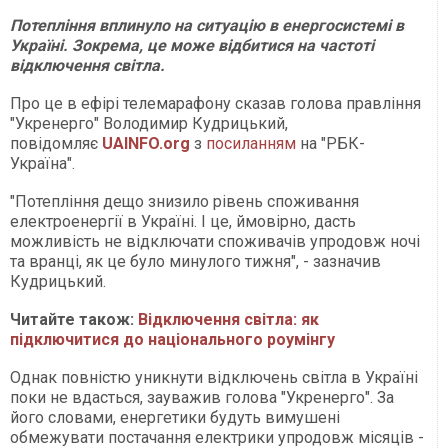
Потепління вплинуло на ситуацію в енергосистемі в
Україні. Зокрема, це може відбитися на частоті
відключення світла.
Про це в ефірі телемарафону сказав голова правління
"Укренерго" Володимир Кудрицький,
повідомляє
UAINFO.org
з
посиланням
на "РБК-
Україна".
"Потепління дещо знизило рівень споживання
електроенергії в Україні. І це, ймовірно, дасть
можливість не відключати споживачів упродовж ночі
та вранці, як це було минулого тижня", - зазначив
Кудрицький.
Читайте також:
Відключення світла: як
підключитися до національного роумінгу
Однак повністю уникнути відключень світла в Україні
поки не вдасться, зауважив голова "Укренерго". За
його словами, енергетики будуть вимушені
обмежувати постачання електрики упродовж місяців -