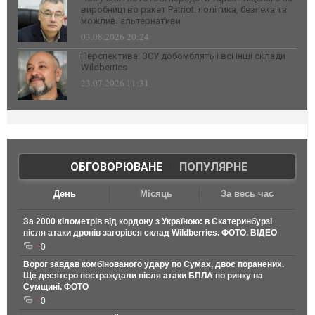
виробництво ракет Patriot: політика, безпека та
можливі альтернативи
03.08.2026 20:24
Перспектива: ЗСУ добомблять і всі інші склади
Wildberries
23.07.2026 11:31
ОБГОВОРЮВАНЕ
|
ПОПУЛЯРНЕ
День
Місяць
За весь час
За 2000 кілометрів від кордону з Україною: в Єкатеринбурзі
після атаки дронів загорівся склад Wildberries. ФОТО. ВІДЕО
0
Ворог завдав комбінованого удару по Сумах, двоє поранених.
Ще десятеро постраждали після атаки БПЛА по ринку на
Сумщині. ФОТО
0