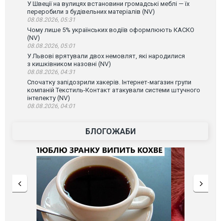
У Швеції на вулицях встановини громадські меблі — їх
переробили з будівельних матеріалів (NV)
08.08.2026, 05:31
Чому лише 5% українських водіїв оформлюють КАСКО
(NV)
08.08.2026, 05:01
У Львові врятували двох немовлят, які народилися
з кишківником назовні (NV)
08.08.2026, 04:31
Спочатку запідозрили хакерів. Інтернет-магазин групи
компаній Текстиль-Контакт атакували системи штучного
інтелекту (NV)
08.08.2026, 04:01
БЛОГОЖАБИ