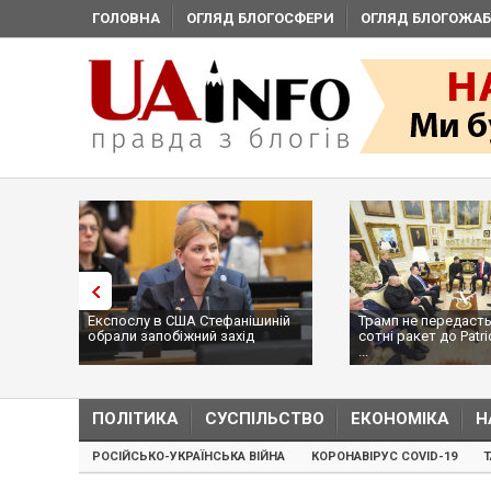
ГОЛОВНА
ОГЛЯД БЛОГОСФЕРИ
ОГЛЯД БЛОГОЖАБ
Експослу в США Стефанішиній
Трамп не передасть
обрали запобіжний захід
сотні ракет до Patri
...
ПОЛІТИКА
СУСПІЛЬСТВО
ЕКОНОМІКА
Н
РОСІЙСЬКО-УКРАЇНСЬКА ВІЙНА
КОРОНАВІРУС COVID-19