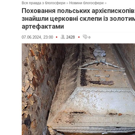
Вся правда з блогосфери
»
Новини блогосфери
»
Поховання польських архієпископів
знайшли церковні склепи із золоти
артефактами
•
•
07.06.2024, 23:00
2428
0