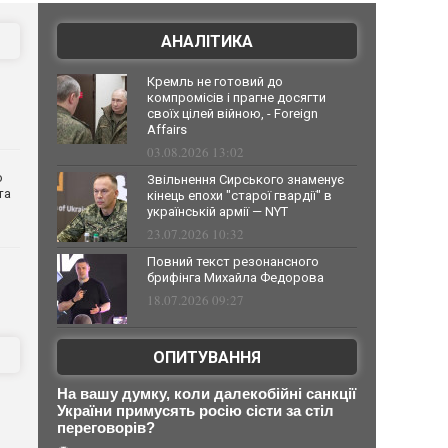
АНАЛІТИКА
Кремль не готовий до
компромісів і прагне досягти
своїх цілей війною, - Foreign
Affairs
03.08.2026 13:02
о
Звільнення Сирського знаменує
та
кінець епохи "старої гвардії" в
українській армії — NYT
23.07.2026 10:32
Повний текст резонансного
брифінга Михайла Федорова
18.07.2026 09:27
ОПИТУВАННЯ
На вашу думку, коли далекобійні санкції
України примусять росію сісти за стіл
переговорів?