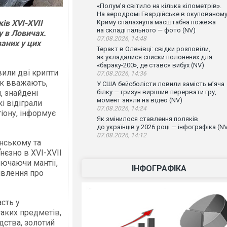
«Полум'я світило на кілька кілометрів».
На аеродромі Гвардійське в окупованом
ів XVI-XVII
Криму спалахнула масштабна пожежа
на складі пального — фото (NV)
у в Ловичах.
07.08.2026, 14:48
аних у цих
Теракт в Оленівці: свідки розповіли,
як укладалися списки полонених для
«бараку-200», де стався вибух (NV)
вили дві крипти
07.08.2026, 14:36
як вважають,
У США бейсболісти ловили замість м’яча
, знайдені
білку — гризун вирішив перервати гру,
момент зняли на відео (NV)
і відіграли
07.08.2026, 14:24
гіону, інформує
Як змінилося ставлення поляків
до українців у 2026 році — інфографіка (N
07.08.2026, 14:12
нському та
нєзно в XVI-XVII
лючаючи мантії,
ІНФОГРАФІКА
явлення про
асть у
аких предметів,
дства, золотий