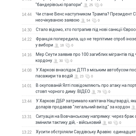
"бандерівські прапори"
25
0
Чи стане Венс наступником Трампа? Президент С
14:44
неочікуваною заявою
54
0
Стало відомо, хто потрапив під нові санкції Євро
14:30
Франція попередила, що не терпітиме спроб іно
14:22
у вибори
18
0
Мер Сеути заявив про 100 загиблих мігрантів під
14:16
кордону
30
0
У Харкові внаслідок ДТП з міським автобусом п
14:08
пасажири та водій
23
0
В окупованій Ялті повідомляють про атаку на порт
14:01
стовп чорного диму. ВІДЕО
79
0
У Харкові ДБР затримало капітана Нацгвардії, яки
13:44
доларів продавав "легальний виїзд" за кордон
Ситуація на Вовчанському напрямку: через брак 
13:31
змінили тактику дій, - військовий
60
0
Хусити обстріляли Саудівську Аравію: одинадця
13:22