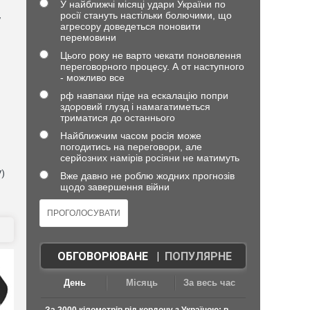
У найближчі місяці удари України по
росії стануть настільки болючими, що
у
агресору доведеться поновити
перемовини
Цього року не варто чекати поновлення
переговорного процесу. А от наступного
- можливо все
рф навпаки піде на ескалацію попри
здоровий глузд і намагатиметься
триматися до останнього
Найближчим часом росія може
погодитись на переговори, але
серйозних намірів росіяни не матимуть
V)
Вже давно не роблю жодних прогнозів
щодо завершення війни
ОБГОВОРЮВАНЕ
|
ПОПУЛЯРНЕ
День
Місяць
За весь час