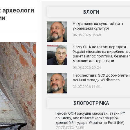
: археологи
БЛОГИ
ми
Надія лише на культ жінки в
українській культурі
06.08.2026 08:49
Чому США не готові передати
Україні ліцензію на виробництв
ракет Patriot: політика, безпека 
можливі альтернативи
03.08.2026 20:24
Перспектива: ЗСУ добомблять і
всі інші склади Wildberries
23.07.2026 11:31
БЛОГОСТРІЧКА
Генсек ООН засудив масовані атаки РФ
по Києву, але вважає «ескалацією»
далекобійні удари України по Росії (NV)
07.08.2026, 15:00