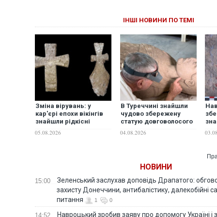
ІНШІ НОВИНИ ПО ТЕМІ
Зміна вірувань: у
В Туреччині знайшли
Нав
кар'єрі епохи вікінгів
чудово збережену
збе
знайшли рідкісні
статую довговолосого
зна
середньовічні кам’яні
юнака, створену 2500
фре
05.08.2026
04.08.2026
03.0
хрести
років тому
250
Пра
НОВИНИ
Зеленський заслухав доповідь Драпатого: обгов
15:00
захисту Донеччини, антибалістику, далекобійні са
питання
1
0
Навроцький зробив заяву про допомогу Україні і 
14:52