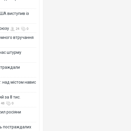
ША виступив із
союзу
24
0
земного втручання
 час штурму
остраждали
: над містом навис
й за 8 тис.
48
0
сил росіяни
ть постраждалих