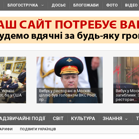
БЛОГОСТРІЧКА
ДОСЬЄ
БЛОГОЖАБИ
ФОТО
ВІДЕО
 Україні
Вибух у ресторані в Москві:
Вибух у Мос
ot, бо у США
ціллю був головком ВКС Росії,
загиблими: 
пр...
ресторан...
АДЗВИЧАЙНІ ПОДІЇ
СВІТ
КУЛЬТУРА
ЗНАННЯ
ТАРИФИ
ПОДВИГИ УКРАЇНЦІВ