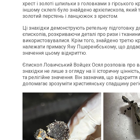
хрест і золоті шпильки з головками з гірського 
іншому склепі було знайдено архієпископа, який 
золотий перстень і ланцюжок з хрестом.
Ці знахідки демонструють ретельну підготовку д
єпископів, розкриваючи деталі про ризи і тканини
використовувалися. Крім того, знайдено третю к
належати примасу Яну Пшеренбському, що додає
значення цьому відкриттю.
Єпископ Ловичський Войцех Осял розповів про в
знахідки не лише з огляду на її історичну цінність
та релігійне значення. Він зазначив, що відкриття
допомагає зрозуміти християнську спадщину регі