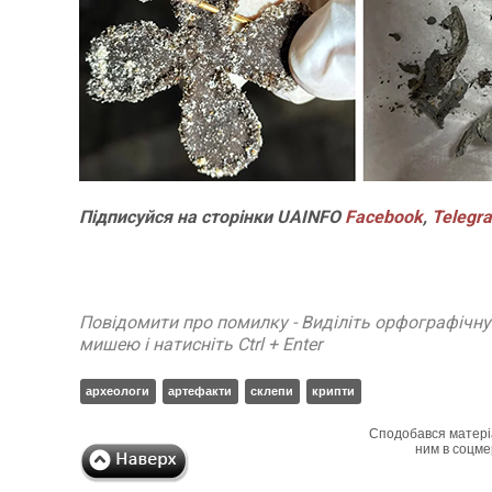
Підписуйся на сторінки UAINFO
Facebook
,
Telegr
Повідомити про помилку - Виділіть орфографічн
мишею і натисніть Ctrl + Enter
археологи
артефакти
склепи
крипти
Сподобався матері
ним в соцме