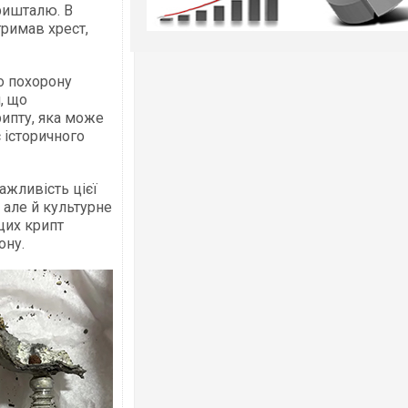
кришталю. В
тримав хрест,
о похорону
, що
рипту, яка може
 історичного
ажливість цієї
, але й культурне
 цих крипт
ону.