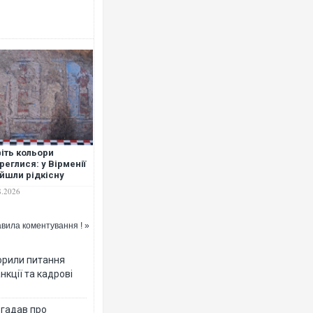
іть кольори
реглися: у Вірменії
йшли рідкісну
ску віком понад
8.2026
0 років
вила коментування ! »
орили питання
нкції та кадрові
згадав про