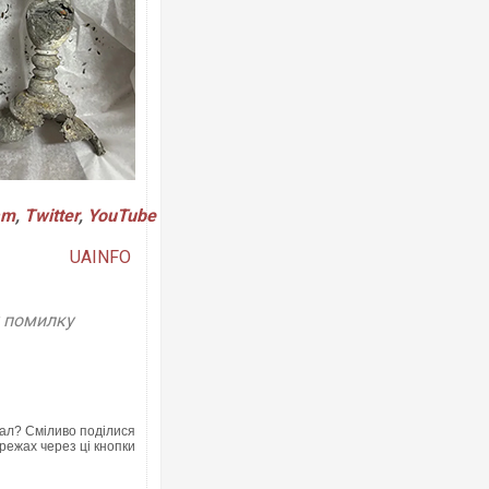
Ворог завдав комбінованого удару по
двоє поранених. Ще десятеро постра
після атаки БПЛА по ринку на Сумщині
am
,
Twitter
,
YouTube
UAINFO
у помилку
ал? Сміливо поділися
В окупованій Ялті повідомляють про а
режах через ці кнопки
порт: над містом навис стовп чорного
ВІДЕО