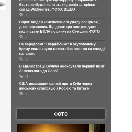
За 2000 кілометрів від кордону з Україною: в
Єкатеринбурзі після атаки дронів загорівся
склад Wildberries. ФОТО. ВІДЕО
0
Ворог завдав комбінованого удару по Сумах,
двоє поранених. Ще десятеро постраждали
після атаки БПЛА по ринку на Сумщині. ФОТО
0
На аеродромі "Гвардійське" в окупованому
Криму спалахнула масштабна пожежа на складі
пального
0
В адміністрації Вучича анонсували перший візит
Зеленського до Сербії
0
США розширили санкції проти Куби через
військову співпрацю з Росією та Китаєм
0
ФОТО