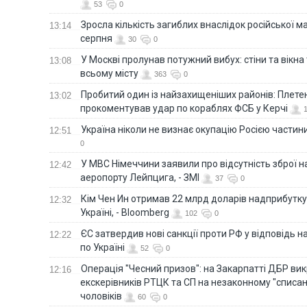
53
0
Зросла кількість загиблих внаслідок російської м
13:14
серпня
30
0
У Москві пролунав потужний вибух: стіни та вікна
13:08
всьому місту
363
0
Пробитий один із найзахищеніших районів: Плете
13:02
прокоментував удар по кораблях ФСБ у Керчі
Україна ніколи не визнає окупацію Росією частини
12:51
0
У МВС Німеччини заявили про відсутність зброї н
12:42
аеропорту Лейпцига, - ЗМІ
37
0
Кім Чен Ин отримав 22 млрд доларів надприбутку 
12:32
Україні, - Bloomberg
102
0
ЄС затвердив нові санкції проти РФ у відповідь н
12:22
по Україні
52
0
Операція "Чесний призов": на Закарпатті ДБР ви
12:16
екскерівників РТЦК та СП на незаконному "списан
чоловіків
60
0