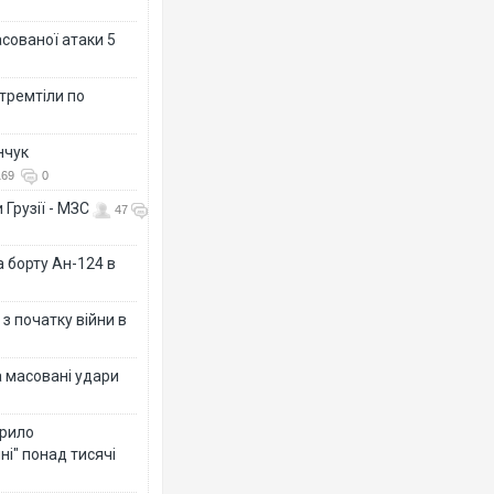
асованої атаки 5
 тремтіли по
нчук
169
0
 Грузії - МЗС
47
а борту Ан-124 в
з початку війни в
а масовані удари
крило
ні" понад тисячі