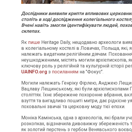
Дослідники виявили крипти впливових церковник
століть в ході дослідження колегіального костел
Вчені навіть змогли ідентифікувати людей, похов
склепах.
Як
пише
Heritage Daily, нещодавно археологи вия
в колегіальному костелі в Ловичах, Польща, які, 
належать видатним релігійним діячам. Поховання
неушкодженими, містять могили архієпископів, як
ключову роль у релігійній та культурній історії ре
UAINFO.org
з
посиланням
на "Фокус".
Могили належать Генріку Фірлею, Анджею Лещи
Вацлаву Лещинському, які були архієпископами Ґ
століттях. Їхнє збережене похоронне вбрання, вк
взуття та вигадливо пошиті митри, дає рідкісне у
поховальні звичаї та церковну моду тієї епохи.
Моніка Камінська, одна з археологів, які брали уч
розкопках, відзначила дивовижну збереженість т
як золотий перстень з гербом Венявського воєво