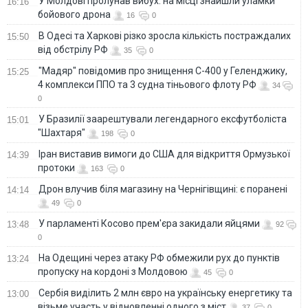
У Молдові пролунав вибух: на місці знайшли уламки
16:16
бойового дрона
16
0
В Одесі та Харкові різко зросла кількість постраждалих
15:50
від обстрілу РФ
35
0
"Мадяр" повідомив про знищення С-400 у Геленджику,
15:25
4 комплекси ППО та 3 судна тіньового флоту РФ
34
0
У Бразилії заарештували легендарного ексфутболіста
15:01
"Шахтаря"
198
0
Іран виставив вимоги до США для відкриття Ормузької
14:39
протоки
163
0
Дрон влучив біля магазину на Чернігівщині: є поранені
14:14
49
0
У парламенті Косово прем'єра закидали яйцями
13:48
92
0
На Одещині через атаку РФ обмежили рух до пунктів
13:24
пропуску на кордоні з Молдовою
45
0
Сербія виділить 2 млн євро на українську енергетику та
13:00
візьме участь у відновленні одного з міст
37
0