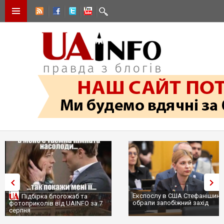
Експослу в США Стефанішині
Підбірка блогожаб та
обрали запобіжний захід
фотоприколів від UAINFO за 7
серпня