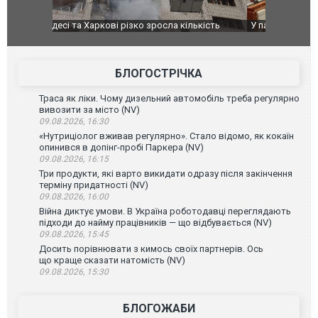
ькість
У парламенті Косово прем'єра закидали яйцями
Приїхав за
до українс
зіркового 
БЛОГОСТРІЧКА
Траса як ліки. Чому дизельний автомобіль треба регулярно
вивозити за місто (NV)
09.08.2026, 16:30
«Нутриціолог вживав регулярно». Стало відомо, як кокаїн
опинився в допінг-пробі Паркера (NV)
09.08.2026, 16:15
Три продукти, які варто викидати одразу після закінчення
терміну придатності (NV)
09.08.2026, 16:00
Війна диктує умови. В Україна роботодавці переглядають
підходи до найму працівників — що відбувається (NV)
09.08.2026, 15:45
Досить порівнювати з кимось своїх партнерів. Ось
що краще сказати натомість (NV)
09.08.2026, 15:30
БЛОГОЖАБИ