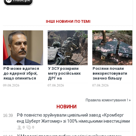
ІНШІ НОВИНИ ПО ТЕМІ
РФ може вдатися
У ЗСУ розкрили
Росіяни почали
до ядерної зброї,
мету російських
використовувати
якщо опиниться
ДРГ на
значно більшу
перед загрозою
Вовчанському
версію дрона
09.08.2026
07.08.2026
07.08.2026
виживання країни,
напрямку
"Гербера", - "Флеш"
- лава МЗС
Туреччини Фідан
Правила коментування ! »
НОВИНИ
РФ повністю зруйнували цивільний завод «Кромберг
16:39
енд Шуберт Житомир» зі 100% німецькими інвестиціями
0
0