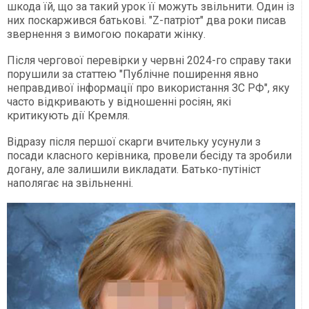
шкода їй, що за такий урок її можуть звільнити. Один із
них поскаржився батькові. "Z-патріот" два роки писав
звернення з вимогою покарати жінку.
Після чергової перевірки у червні 2024-го справу таки
порушили за статтею "Публічне поширення явно
неправдивої інформації про використання ЗС РФ", яку
часто відкривають у відношенні росіян, які
критикують дії Кремля.
Відразу після першої скарги вчительку усунули з
посади класного керівника, провели бесіду та зробили
догану, але залишили викладати. Батько-путініст
наполягає на звільненні.