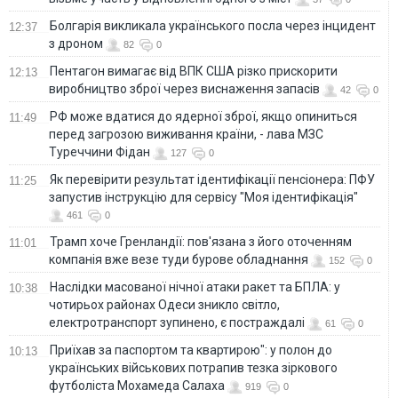
Болгарія викликала українського посла через інцидент
12:37
з дроном
82
0
Пентагон вимагає від ВПК США різко прискорити
12:13
виробництво зброї через виснаження запасів
42
0
РФ може вдатися до ядерної зброї, якщо опиниться
11:49
перед загрозою виживання країни, - лава МЗС
Туреччини Фідан
127
0
Як перевірити результат ідентифікації пенсіонера: ПФУ
11:25
запустив інструкцію для сервісу "Моя ідентифікація"
461
0
Трамп хоче Гренландії: пов'язана з його оточенням
11:01
компанія вже везе туди бурове обладнання
152
0
Наслідки масованої нічної атаки ракет та БПЛА: у
10:38
чотирьох районах Одеси зникло світло,
електротранспорт зупинено, є постраждалі
61
0
Приїхав за паспортом та квартирою": у полон до
10:13
українських військових потрапив тезка зіркового
футболіста Мохамеда Салаха
919
0