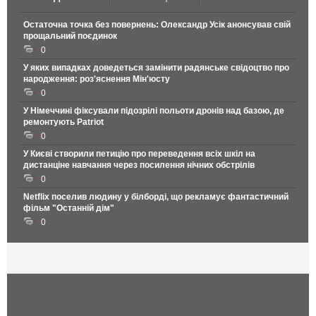
Остаточна точка без повернень: Олександр Усік анонсував свій
прощальний поєдинок
0
У яких випадках доведеться замінити радянське свідоцтво про
народження: роз'яснення Мін'юсту
0
У Німеччині фіксували підозрілі польоти дронів над базою, де
ремонтують Patriot
0
У Києві створили петицію про переведення всіх шкіл на
дистанціне навчання через посилення нічних обстрілів
0
Netflix поселив людину у білборді, що рекламує фантастичний
фільм "Останній дім"
0