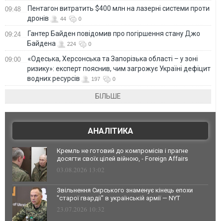
Пентагон витратить $400 млн на лазерні системи проти
09:48
дронів
44
0
Гантер Байден повідомив про погіршення стану Джо
09:24
Байдена
224
0
«Одеська, Херсонська та Запорізька області – у зоні
09:00
ризику»: експерт пояснив, чим загрожує Україні дефіцит
водних ресурсів
197
0
БІЛЬШЕ
АНАЛІТИКА
Кремль не готовий до компромісів і прагне
досягти своїх цілей війною, - Foreign Affairs
03.08.2026 13:02
Звільнення Сирського знаменує кінець епохи
"старої гвардії" в українській армії — NYT
23.07.2026 10:32