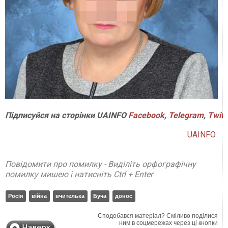
Підписуйся на сторінки UAINFO
Facebook
,
Telegram
,
Twitt
UAINFO
Повідомити про помилку - Виділіть орфографічну
помилку мишею і натисніть Ctrl + Enter
Росія
війна
вчителька
Буча
донос
Сподобався матеріал? Сміливо поділися
ним в соцмережах через ці кнопки