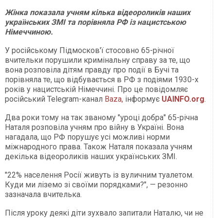
Жінка показала учням кілька відеороликів наших
українських ЗМІ та порівняла РФ із нацистською
Німеччиною.
У російському Підмосков'ї стосовно 65-річної
вчительки порушили кримінальну справу за те, що
вона розповіла дітям правду про події в Бучі та
порівняла те, що відбувається в РФ з подіями 1930-х
років у нацистській Німеччині. Про це повідомляє
російський Telegram-канал
Baza,
інформує
UAINFO.org
.
Два роки тому на так званому "уроці добра" 65-річна
Наталя розповіла учням про війну в Україні. Вона
нагадала, що РФ порушує усі можливі норми
міжнародного права. Також Наталя показала учням
декілька відеороликів наших українських ЗМІ.
"22% населення Росії живуть із вуличним туалетом.
Куди ми ліземо зі своїми порядками?", — резонно
зазначала вчителька.
Після уроку деякі діти зухвало запитали Наталю, чи не