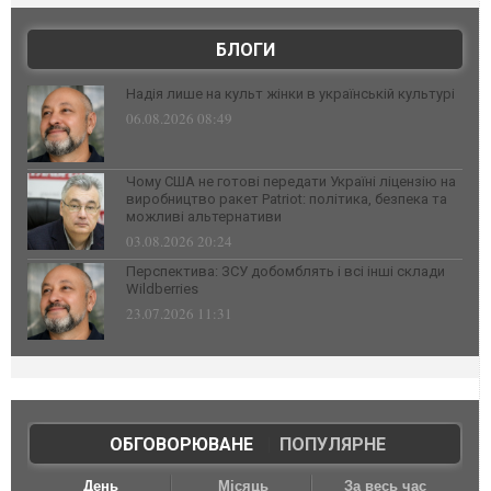
БЛОГИ
Надія лише на культ жінки в українській культурі
06.08.2026 08:49
Чому США не готові передати Україні ліцензію на
виробництво ракет Patriot: політика, безпека та
можливі альтернативи
03.08.2026 20:24
Перспектива: ЗСУ добомблять і всі інші склади
Wildberries
23.07.2026 11:31
ОБГОВОРЮВАНЕ
|
ПОПУЛЯРНЕ
День
Місяць
За весь час