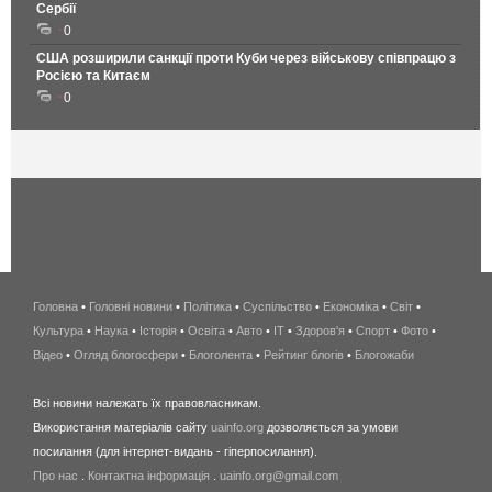
Сербії
0
США розширили санкції проти Куби через військову співпрацю з
Росією та Китаєм
0
Головна
•
Головні новини
•
Політика
•
Суспільство
•
Економіка
беспроводной
•
Світ
•
Культура
•
Наука
•
Історія
•
Освіта
•
Авто
•
IT
•
Здоров'я
интернет
•
Спорт
•
Фото
•
Відео
•
Огляд блогосфери
•
Блоголента
•
Рейтинг блогів
киев
•
Блогожаби
и
Всі новини належать їх правовласникам.
область
Використання матеріалів сайту
uainfo.org
дозволяється за умови
wimax
посилання (для інтернет-видань - гіперпосилання).
интернет
Про нас
.
Контактна інформація
.
uainfo.org@gmail.com
в