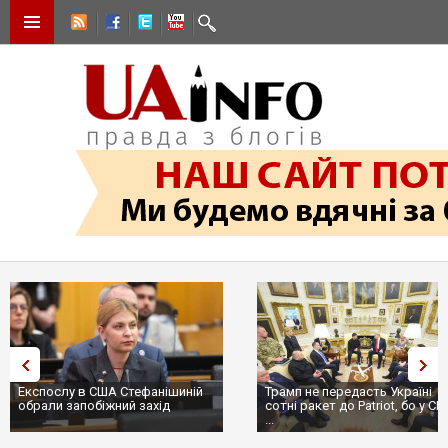
Експослу в США Стефанішиній
Трамп не передасть Україні
обрали запобіжний захід
сотні ракет до Patriot, бо у С
...