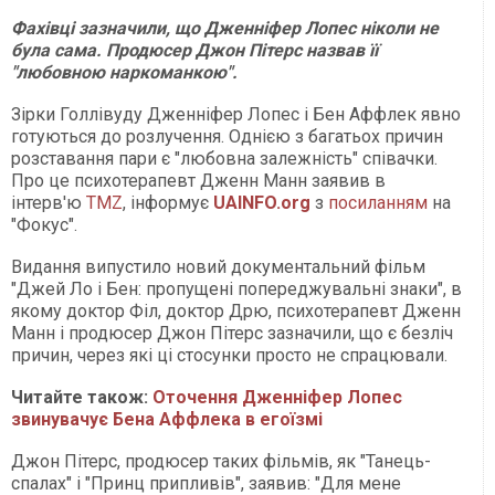
Фахівці зазначили, що Дженніфер Лопес ніколи не
була сама. Продюсер Джон Пітерс назвав її
"любовною наркоманкою".
Зірки Голлівуду Дженніфер Лопес і Бен Аффлек явно
готуються до розлучення. Однією з багатьох причин
розставання пари є "любовна залежність" співачки.
Про це психотерапевт Дженн Манн заявив в
інтерв'ю
TMZ
, інформує
UAINFO.org
з
посиланням
на
"Фокус".
Видання випустило новий документальний фільм
"Джей Ло і Бен: пропущені попереджувальні знаки", в
якому доктор Філ, доктор Дрю, психотерапевт Дженн
Манн і продюсер Джон Пітерс зазначили, що є безліч
причин, через які ці стосунки просто не спрацювали.
Читайте також:
Оточення Дженніфер Лопес
звинувачує Бена Аффлека в егоїзмі
Джон Пітерс, продюсер таких фільмів, як "Танець-
спалах" і "Принц припливів", заявив: "Для мене