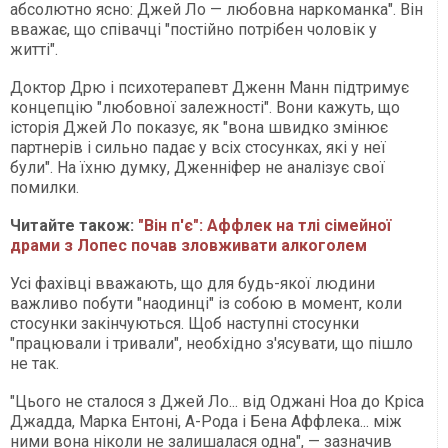
абсолютно ясно: Джей Ло — любовна наркоманка". Він
вважає, що співачці "постійно потрібен чоловік у
житті".
Доктор Дрю і психотерапевт Дженн Манн підтримує
концепцію "любовної залежності". Вони кажуть, що
історія Джей Ло показує, як "вона швидко змінює
партнерів і сильно падає у всіх стосунках, які у неї
були". На їхню думку, Дженніфер не аналізує свої
помилки.
Читайте також:
"Він п'є": Аффлек на тлі сімейної
драми з Лопес почав зловживати алкоголем
Усі фахівці вважають, що для будь-якої людини
важливо побути "наодинці" із собою в момент, коли
стосунки закінчуються. Щоб наступні стосунки
"працювали і тривали", необхідно з'ясувати, що пішло
не так.
"Цього не сталося з Джей Ло... від Оджані Ноа до Кріса
Джадда, Марка Ентоні, А-Рода і Бена Аффлека... між
ними вона ніколи не залишалася одна", — зазначив