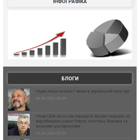
ІНФОГРАФІКА
БЛОГИ
Надія лише на культ жінки в українській культурі
06.08.2026 08:49
Чому США не готові передати Україні ліцензію на
виробництво ракет Patriot: політика, безпека та
можливі альтернативи
03.08.2026 20:24