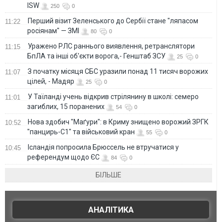
ISW
250
0
Перший візит Зеленського до Сербії стане "ляпасом
11:22
росіянам" — ЗМІ
80
0
Уражено РЛС раннього виявлення, ретранслятори
11:15
БпЛА та інші об'єкти ворога,- Генштаб ЗСУ
25
0
З початку місяця СБС уразили понад 11 тисяч ворожих
11:07
цілей, - Мадяр
25
0
У Таїланді учень відкрив стрілянину в школі: семеро
11:01
загиблих, 15 поранених
54
0
Нова здобич "Маґури": в Криму знищено ворожий ЗРГК
10:52
"панцирь-С1" та військовий кран
55
0
Ісландія попросила Брюссель не втручатися у
10:45
референдум щодо ЄС
84
0
БІЛЬШЕ
АНАЛІТИКА