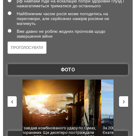
рф навпаки піде на ескалацію попри здоровий глузд і
намагатиметься триматися до останнього
Найближчим часом росія може погодитись на
переговори, але серйозних намірів росіяни не
матимуть
Вже давно не роблю жодних прогнозів щодо
завершення війни
ФОТО
по Сумах,
За 2000 кілометрів від кордону з Україною: в
"Мої іграш
траждали
Єкатеринбурзі після атаки дронів загорівся
суперкарів