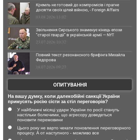
Кремль не готовий до компромісів і прагне
досягти своїх цілей війною, - Foreign Affairs
03.08.2026 13:02
Звільнення Сирського знаменує кінець епохи
"старої гвардії" в українській армії — NYT
23.07.2026 10:32
Повний текст резонансного брифінга Михайла
Федорова
18.07.2026 09:27
ОПИТУВАННЯ
На вашу думку, коли далекобійні санкції України
примусять росію сісти за стіл переговорів?
У найближчі місяці удари України по росії стануть
настільки болючими, що агресору доведеться
поновити перемовини
Цього року не варто чекати поновлення переговорного
процесу. А от наступного - можливо все