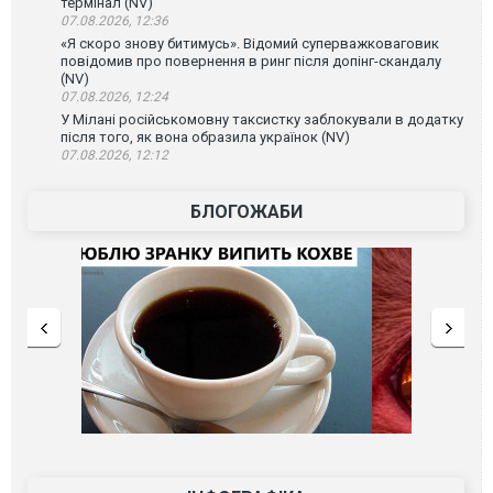
термінал (NV)
07.08.2026, 12:36
«Я скоро знову битимусь». Відомий суперважковаговик
повідомив про повернення в ринг після допінг-скандалу
(NV)
07.08.2026, 12:24
У Мілані російськомовну таксистку заблокували в додатку
після того, як вона образила українок (NV)
07.08.2026, 12:12
БЛОГОЖАБИ