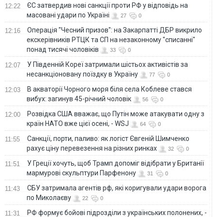
ЄС затвердив нові санкції проти РФ у відповідь на
12:22
масовані удари по Україні
27
0
Операція "Чесний призов": на Закарпатті ДБР викрило
12:16
екскерівників РТЦК та СП на незаконному "списанні"
понад тисячі чоловіків
33
0
У Південній Кореї затримали шістьох активістів за
12:07
несанкціоновану поїздку в Україну
77
0
В акваторії Чорного моря біля села Коблеве стався
12:03
вибух: загинув 45-річний чоловік
56
0
Розвідка США вважає, що Путін може атакувати одну з
12:00
країн НАТО вже цієї осені, - WSJ
64
0
Санкції, порти, паливо: як логіст Євгеній Шимченко
11:55
рахує ціну перевезення на різних ринках
32
0
У Греції хочуть, щоб Трамп допоміг відібрати у Британії
11:51
мармурові скульптури Парфенону
31
0
СБУ затримала агентів рф, які коригували удари ворога
11:43
по Миколаєву
22
0
РФ формує бойові підрозділи з українських полонених, -
11:31