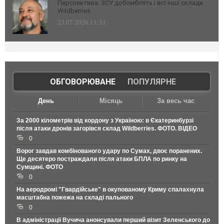
Перспектива: ЗСУ добомблять і всі інші склади
Wildberries
23.07.2026 11:31
ОБГОВОРЮВАНЕ
|
ПОПУЛЯРНЕ
День
Місяць
За весь час
За 2000 кілометрів від кордону з Україною: в Єкатеринбурзі
після атаки дронів загорівся склад Wildberries. ФОТО. ВІДЕО
0
Ворог завдав комбінованого удару по Сумах, двоє поранених.
Ще десятеро постраждали після атаки БПЛА по ринку на
Сумщині. ФОТО
0
На аеродромі "Гвардійське" в окупованому Криму спалахнула
масштабна пожежа на складі пального
0
В адміністрації Вучича анонсували перший візит Зеленського до