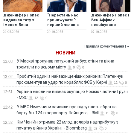
Дженніфер Лопес
"Перестань нас
Дженніфер Лопес і
видалила тату з
принижувати":
Бен Аффлек
іменем Бена
перший чоловік
неочікувано
Аффлека – ЗМІ
Дженніфер Лопес
зʼявилися разом на
29.05.2026
20.10.2025
07.10.2025
заявив, що акторка
премʼєрі нового
зрадила йому у
фільму
шлюбі
Правила коментування ! »
НОВИНИ
У Москві пролунав потужний вибух: стіни та вікна
13:08
тремтіли по всьому місту
0
0
Пробитий один із найзахищеніших районів: Плетенчук
13:02
прокоментував удар по кораблях ФСБ у Керчі
12
0
Україна ніколи не визнає окупацію Росією частини Грузії
12:51
- МЗС
12
0
У МВС Німеччини заявили про відсутність зброї на
12:42
борту Ан-124 в аеропорту Лейпцига, - ЗМІ
11
0
Кім Чен Ин отримав 22 млрд доларів надприбутку з
12:32
початку війни в Україні, - Bloomberg
52
0