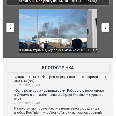
ВІДЕО
ині. ФОТО
склад Wildberries. ФОТО. ВІДЕО
країною: в
В Таїланді футболіст загинув від удару
Топпосадов
агорівся
блискавки під час матчу: ще 12 людей
підозру
постраждали. ВІДЕО
БЛОГОСТРІЧКА
Удари по НПЗ. У РФ через дефіцит пального закрили понад
300 АЗС (NV)
07.08.2026, 13:00
«Була розмова з керівництвом». Ребров вів переговори
з Динамо після звільнення зі збірної України — журналіст
(NV)
07.08.2026, 12:48
Казахстан експортує нафту з величезного родовища
в обхід Росії після української атаки на чорноморський