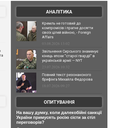
АНАЛІТИКА
Кремль не готовий до
компромісів і прагне досягти
своїх цілей війною, - Foreign
Affairs
03.08.2026 13:02
о
Звільнення Сирського знаменує
та
кінець епохи "старої гвардії" в
українській армії — NYT
23.07.2026 10:32
Повний текст резонансного
брифінга Михайла Федорова
18.07.2026 09:27
ОПИТУВАННЯ
На вашу думку, коли далекобійні санкції
України примусять росію сісти за стіл
переговорів?