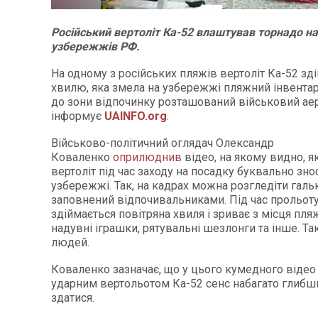
Російський вертоліт Ка-52 влаштував торнадо на
узбережжів РФ.
На одному з російських пляжів вертоліт Ка-52 зд
хвилю, яка змела на узбережжі пляжний інвентар
до зони відпочинку розташований військовий ае
інформує
UAINFO.org
.
Військово-політичний оглядач Олександр
Коваленко
оприлюднив
відео, на якому видно, я
вертоліт під час заходу на посадку буквально зно
узбережжі. Так, на кадрах можна розгледіти галь
заповнений відпочивальниками. Під час прольоту
здіймається повітряна хвиля і зриває з місця пля
надувні іграшки, рятувальні шезлонги та інше. Т
людей.
Коваленко зазначає, що у цього кумедного відео
ударним вертольотом Ка-52 сенс набагато глибш
здатися.