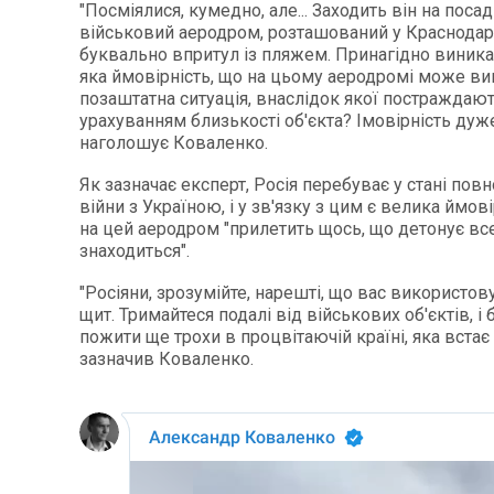
"Посміялися, кумедно, але... Заходить він на посад
військовий аеродром, розташований у Краснодар
буквально впритул із пляжем. Принагідно виникає
яка ймовірність, що на цьому аеродромі може ви
позаштатна ситуація, внаслідок якої постраждають
урахуванням близькості об'єкта? Імовірність дуже 
наголошує Коваленко.
Як зазначає експерт, Росія перебуває у стані по
війни з Україною, і у зв'язку з цим є велика ймові
на цей аеродром "прилетить щось, що детонує все
знаходиться".
"Росіяни, зрозумійте, нарешті, що вас використо
щит. Тримайтеся подалі від військових об'єктів, і
пожити ще трохи в процвітаючій країні, яка встає з 
зазначив Коваленко.