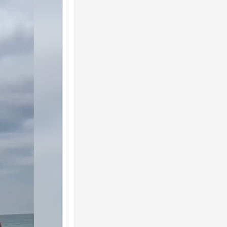
Ворог завдав комбінованого удару по
двоє поранених. Ще десятеро постра
після атаки БПЛА по ринку на Сумщині
Одесу накрила потужна злива з градо
ураганним вітром