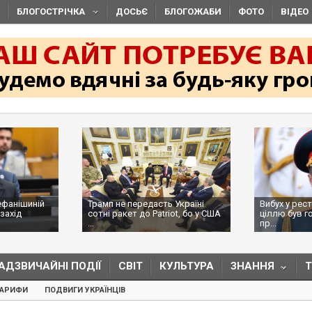
БЛОГОСТРІЧКА
ДОСЬЄ
БЛОГОЖАБИ
ФОТО
ВІДЕО
ефанішиній
Трамп не передасть Україні
Вибух у рес
захід
сотні ракет до Patriot, бо у США
ціллю був г
...
пр...
АДЗВИЧАЙНІ ПОДІЇ
СВІТ
КУЛЬТУРА
ЗНАННЯ
ТАРИФИ
ПОДВИГИ УКРАЇНЦІВ