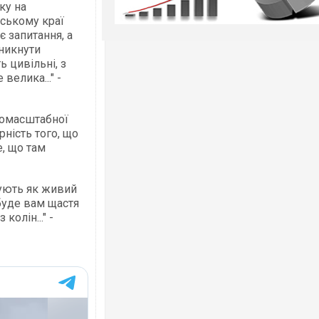
ку на
ському краї
 запитання, а
никнути
 цивільні, з
велика..." -
вномасштабної
рність того, що
, що там
вують як живий
 буде вам щастя
колін..." -