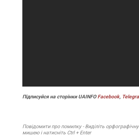
Підписуйся
на
сторінки
UAINFO
Facebook
,
Telegr
Повідомити про помилку - Виділіть орфографічн
мишею і натисніть Ctrl + Enter