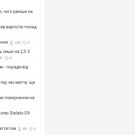
, чого раніше не
рів вартістю понад
ення
159
0
ь лише на 2,5-3
45
0
і - поради від
 під час матчу: ще
дає повернення на
ллю Stelato G9.
Гегсетом
68
0