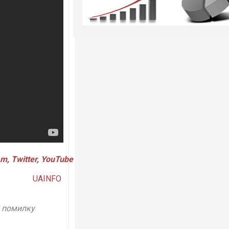
am
,
Twitter
,
YouTube
UAINFO
у помилку