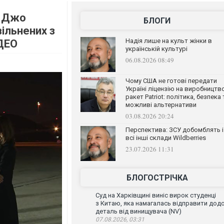
: Джо
БЛОГИ
вільнених з
Надія лише на культ жінки в
ІДЕО
українській культурі
06.08.2026 08:49
Чому США не готові передати
Україні ліцензію на виробництв
ракет Patriot: політика, безпека 
можливі альтернативи
03.08.2026 20:24
Перспектива: ЗСУ добомблять і
всі інші склади Wildberries
23.07.2026 11:31
БЛОГОСТРІЧКА
Суд на Харківщині виніс вирок студенці
з Китаю, яка намагалась відправити дод
деталь від винищувача (NV)
07.08.2026, 03:31