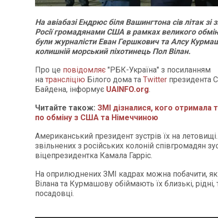
На авіабазі Ендрюс біля Вашингтона сів літак зі 
Росії громадянами США в рамках великого обмін
були журналісти Еван Гершкович та Алсу Курмаш
колишній морський піхотинець Пол Вілан.
Про це
повідомляє
"РБК-Україна" з посиланням
на
трансліцію
Білого дома та
Twitter
президента 
Байдена, інформує
UAINFO.org
.
Читайте також:
ЗМІ дізналися, кого отримала т
по обміну з США та Німеччиною
Американський президент зустрів їх на летовищі. 
звільнених з російських колоній співгромадян зу
віцепрезидентка Камала Гарріс.
На оприлюднених ЗМІ кадрах можна побачити, як
Вілана та Курмашову обіймають їх близькі, рідні, 
посадовці.