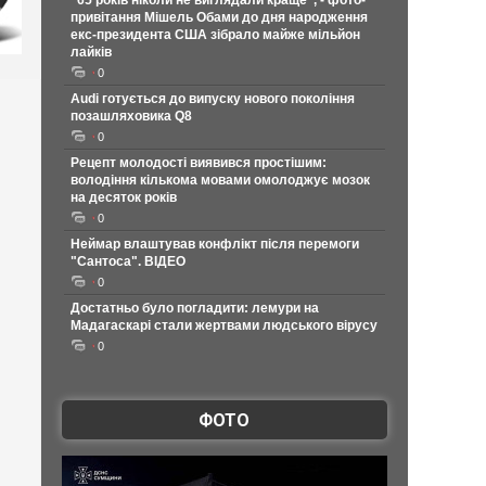
"65 років ніколи не виглядали краще", - фото-
привітання Мішель Обами до дня народження
екс-президента США зібрало майже мільйон
лайків
0
Audi готується до випуску нового покоління
позашляховика Q8
0
Рецепт молодості виявився простішим:
володіння кількома мовами омолоджує мозок
на десяток років
0
Неймар влаштував конфлікт після перемоги
"Сантоса". ВІДЕО
0
Достатньо було погладити: лемури на
Мадагаскарі стали жертвами людського вірусу
0
ФОТО