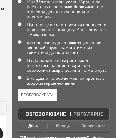
У найближчі місяці удари України по
росії стануть настільки болючими, що
ля
агресору доведеться поновити
перемовини
Цього року не варто чекати поновлення
переговорного процесу. А от наступного
- можливо все
рф навпаки піде на ескалацію попри
д
здоровий глузд і намагатиметься
триматися до останнього
Найближчим часом росія може
погодитись на переговори, але
серйозних намірів росіяни не матимуть
Вже давно не роблю жодних прогнозів
щодо завершення війни
ОБГОВОРЮВАНЕ
|
ПОПУЛЯРНЕ
День
Місяць
За весь час