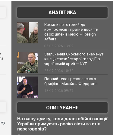
АНАЛІТИКА
Кремль не готовий до
компромісів і прагне досягти
своїх цілей війною, - Foreign
Affairs
03.08.2026 13:02
о
Звільнення Сирського знаменує
та
кінець епохи "старої гвардії" в
українській армії — NYT
23.07.2026 10:32
Повний текст резонансного
брифінга Михайла Федорова
18.07.2026 09:27
ОПИТУВАННЯ
На вашу думку, коли далекобійні санкції
ому
України примусять росію сісти за стіл
переговорів?