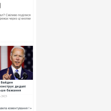
ал? Сміливо поділися
режах через ці кнопки
Росія атакувала Суми КАБами: 
торговельний центр, будинки, є 
ФОТО
 Байден
онструє дедалі
ьше бажання
етинати червоні
6.2023
ії Путіна
Топпосадовцю Повітряних Сил в
підозру
вила коментування ! »