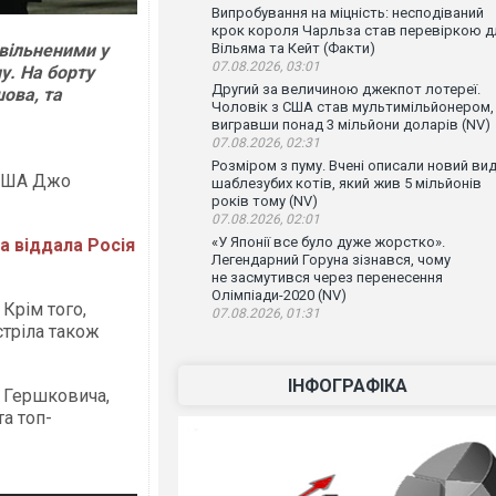
Випробування на міцність: несподіваний
крок короля Чарльза став перевіркою д
звільненими у
Вільяма та Кейт (Факти)
07.08.2026, 03:01
у. На борту
Другий за величиною джекпот лотереї.
ова, та
Чоловік з США став мультимільйонером,
вигравши понад 3 мільйони доларів (NV)
07.08.2026, 02:31
Розміром з пуму. Вчені описали новий ви
США Джо
шаблезубих котів, який жив 5 мільйонів
років тому (NV)
07.08.2026, 02:01
«У Японії все було дуже жорстко».
а віддала Росія
Легендарний Горуна зізнався, чому
не засмутився через перенесення
Олімпіади-2020 (NV)
Крім того,
07.08.2026, 01:31
стріла також
ІНФОГРАФІКА
 Гершковича,
та топ-