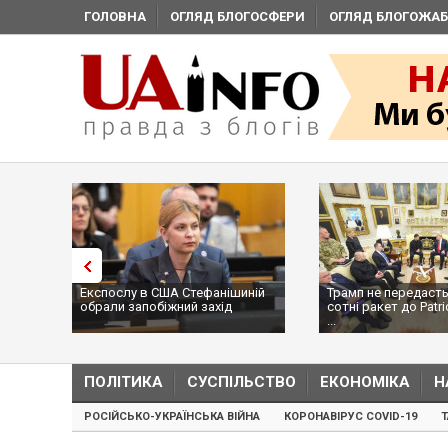
ГОЛОВНА
ОГЛЯД БЛОГОСФЕРИ
ОГЛЯД БЛОГОЖАБ
Експослу в США Стефанішиній
Трамп не передасть
обрали запобіжний захід
сотні ракет до Patri
...
ПОЛІТИКА
СУСПІЛЬСТВО
ЕКОНОМІКА
Н
РОСІЙСЬКО-УКРАЇНСЬКА ВІЙНА
КОРОНАВІРУС COVID-19