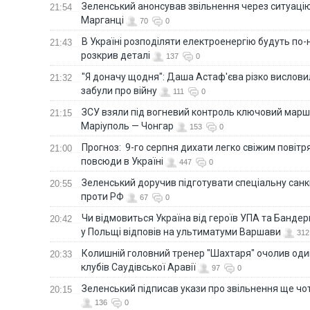
Зеленський анонсував звільнення через ситуацію
21:54
Марганці
70
0
В Україні розподіляти електроенергію будуть по
21:43
розкрив деталі
137
0
"Я доначу щодня": Даша Астаф'єва різко висловила
21:32
забули про війну
111
0
ЗСУ взяли під вогневий контроль ключовий марш
21:15
Маріуполь — Чонгар
153
0
Прогноз: 9-го серпня дихати легко свіжим повіт
21:00
повсюди в Україні
447
0
Зеленський доручив підготувати спеціальну санк
20:55
проти РФ
67
0
Чи відмовиться Україна від героїв УПА та Бандер
20:42
у Польщі відповів на ультиматуми Варшави
312
Колишній головний тренер "Шахтаря" очолив оди
20:33
клубів Саудівської Аравії
97
0
Зеленський підписав укази про звільнення ще чо
20:15
136
0