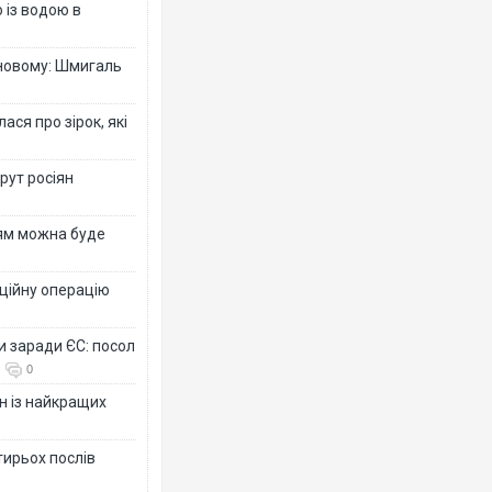
 із водою в
-новому: Шмигаль
ся про зірок, які
рут росіян
рям можна буде
ційну операцію
и заради ЄС: посол
0
н із найкращих
тирьох послів