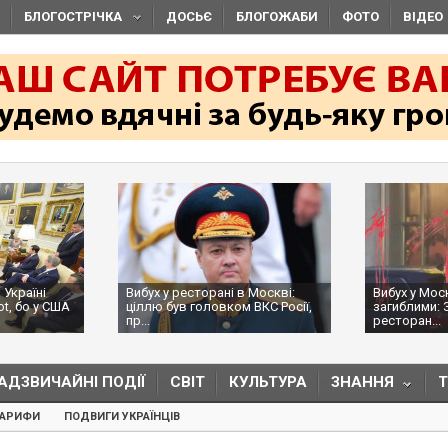
БЛОГОСТРІЧКА
ДОСЬЄ
БЛОГОЖАБИ
ФОТО
ВІДЕО
 Україні
Вибух у ресторані в Москві:
Вибух у Мос
ot, бо у США
ціллю був головком ВКС Росії,
загиблими: 
пр...
ресторан...
АДЗВИЧАЙНІ ПОДІЇ
СВІТ
КУЛЬТУРА
ЗНАННЯ
ТАРИФИ
ПОДВИГИ УКРАЇНЦІВ