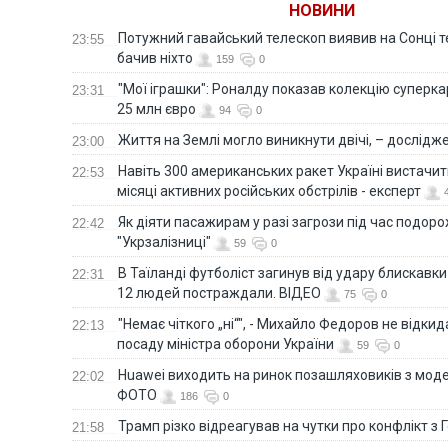
НОВИНИ
Потужний гавайський телескоп виявив на Сонці те
23:55
бачив ніхто
159
0
"Мої іграшки": Роналду показав колекцію суперка
23:31
25 млн євро
94
0
Життя на Землі могло виникнути двічі, – дослідж
23:00
Навіть 300 американських ракет Україні вистачит
22:53
місяці активних російських обстрілів - експерт
Як діяти пасажирам у разі загрози під час подорож
22:42
"Укрзалізниці"
59
0
В Таїланді футболіст загинув від удару блискавки
22:31
12 людей постраждали. ВІДЕО
75
0
"Немає чіткого „ні“", - Михайло Федоров не відки
22:13
посаду міністра оборони України
59
0
Huawei виходить на ринок позашляховиків з моде
22:02
ФОТО
186
0
Трамп різко відреагував на чутки про конфлікт з 
21:58