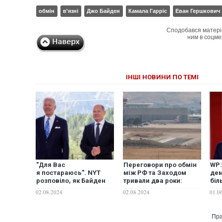
обмін
в'язні
Джо Байден
Камала Гарріс
Еван Гершкович
Сподобався матері
ним в соцме
ІНШІ НОВИНИ ПО ТЕМІ
"Для Вас
Переговори про обмін
WP:
я постараюсь". NYT
між РФ та Заходом
дем
розповіло, як Байден
тривали два роки:
біл
переконував Шольца
Reuters дізналося
пер
02.08.2024
02.08.2024
01.0
видати Росії
деталі
лін
путінського кілера
Красикова
Пра