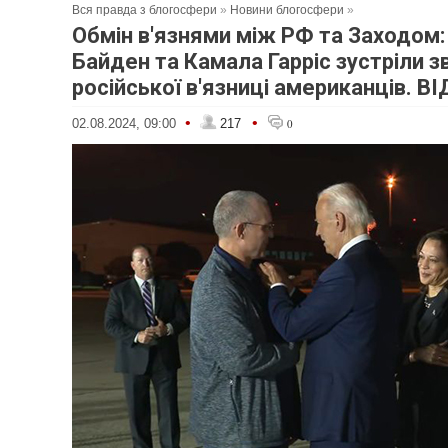
Вся правда з блогосфери
»
Новини блогосфери
»
Обмін в'язнями між РФ та Заходом
Байден та Камала Гарріс зустріли з
російської в'язниці американців. В
•
•
02.08.2024, 09:00
217
0