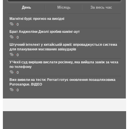
День
Місяць
За весь час
Магнітні бурі: прогноз на вихідні
0
Брат Анджеліни Джолі зробив камінг-аут
0
Штучний інтелект у китайській армії: впроваджується система
для планування масованих авіаударів
0
У Чехії суд вирішив вислати росіянку, яка вийшла заміж за чеха
по телефону
0
Вже вивели на тести: Ferrari готує оновлення позашляховика
Purosangue. ВІДЕО
0