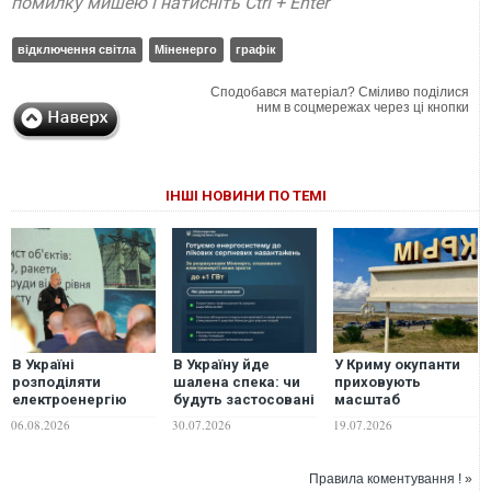
помилку мишею і натисніть Ctrl + Enter
відключення світла
Міненерго
графік
Сподобався матеріал? Сміливо поділися
ним в соцмережах через ці кнопки
ІНШІ НОВИНИ ПО ТЕМІ
В Україні
В Україну йде
У Криму окупанти
розподіляти
шалена спека: чи
приховують
електроенергію
будуть застосовані
масштаб
будуть по-новому:
графіки
відключень світла
06.08.2026
30.07.2026
19.07.2026
Шмигаль розкрив
відключення
деталі
світла?
Правила коментування ! »