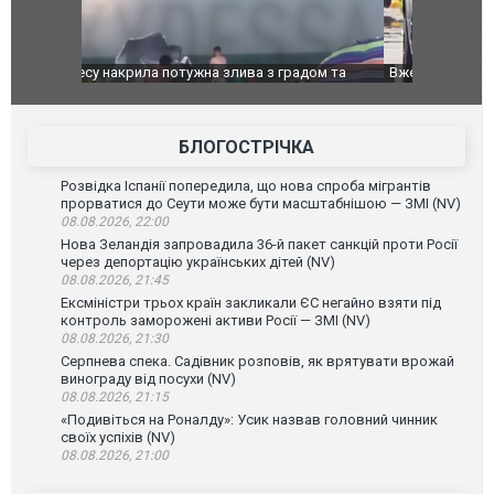
дом та
Вже вивели на тести: Ferrari готує оновлення
Вийшов тре
позашляховика Purosangue. ВІДЕО
фільму "Аф
БЛОГОСТРІЧКА
Розвідка Іспанії попередила, що нова спроба мігрантів
прорватися до Сеути може бути масштабнішою — ЗМІ (NV)
08.08.2026, 22:00
Нова Зеландія запровадила 36-й пакет санкцій проти Росії
через депортацію українських дітей (NV)
08.08.2026, 21:45
Ексміністри трьох країн закликали ЄС негайно взяти під
контроль заморожені активи Росії — ЗМІ (NV)
08.08.2026, 21:30
Серпнева спека. Садівник розповів, як врятувати врожай
винограду від посухи (NV)
08.08.2026, 21:15
«Подивіться на Роналду»: Усик назвав головний чинник
своїх успіхів (NV)
08.08.2026, 21:00