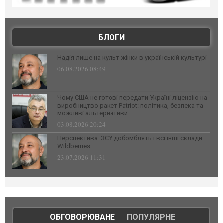
БЛОГИ
Надія лише на культ жінки в українській культурі
06.08.2026 08:49
Чому США не готові передати Україні ліцензію на
виробництво ракет Patriot: політика, безпека та
можливі альтернативи
03.08.2026 20:24
Перспектива: ЗСУ добомблять і всі інші склади
Wildberries
23.07.2026 11:31
ОБГОВОРЮВАНЕ
|
ПОПУЛЯРНЕ