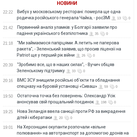
НОВИНИ
Вибух у московському ресторані: померла ще одна
22:22
родичка російського генерала Чайка, - росЗМІ
13
0
Первинний аналіз уламків: у Болгарії заявили про
21:42
падіння українського безпілотника
35
0
"Ми займаємося папірцями. А летить не паперова
21:18
ракета", - Зеленський заявив, що просив ліцензії на
Patriot ще у перший рік війни
26
0
"Зробимо все, що в наших силах", - Вучич обіцяв
20:39
Зеленському підтримку
33
0
ВМС ЗСУ знищили російські об'єкти та обладнання
20:16
спецназу на буровій установці «Сиваш»
59
0
Остаточна точка без повернень: Олександр Усік
19:50
анонсував свій прощальний поєдинок
198
0
Нова Зеландія ввела санкції проти РФ за викрадення
19:25
дітей і кібератаки
20
0
На Херсонщині окупанти розпочали «вільне
19:01
полювання» на автотранспорт за допомогою дронів на