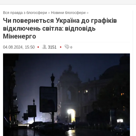
Вся правда з блогосфери
»
Новини блогосфери
»
Чи повернеться Україна до графіків
відключень світла: відповідь
Міненерго
•
•
04.08.2024, 15:50
3151
0