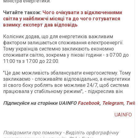
міністра енергетики.
Читайте також:
Чого очікувати з відключеннями
світла у найближчі місяці та до чого готуватися
взимку: експерт дав відповідь
Колісник додав, що для енергетиків важливим
фактором залишається споживання електроенергії.
Тому українців системно закликають економно
споживати світло, зокрема у пікові години - з 07:00 до
11:00 та з 17:00 до 22:00.
"Це дає можливість збалансувати енергосистему. Тому
закликаємо - споживайте відповідально, а енергетики
зі свого боку роблять все можливе 24/7, щоб система
працювала у стабільному режимі", - підкреслив він.
Підписуйся
на
сторінки
UAINFO
Facebook
,
Telegram
,
Twitt
UAINFO
Повідомити про помилку - Виділіть орфографічну