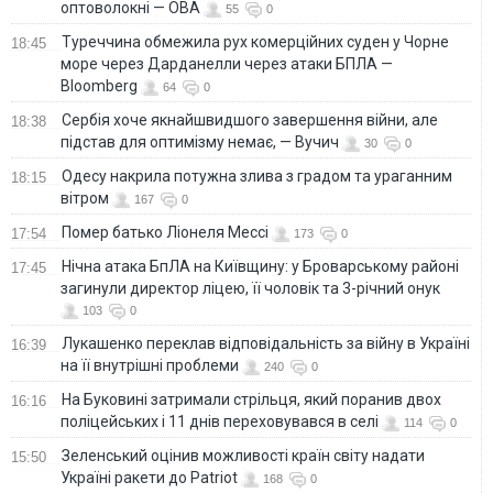
оптоволокні — ОВА
55
0
Туреччина обмежила рух комерційних суден у Чорне
18:45
море через Дарданелли через атаки БПЛА —
Bloomberg
64
0
Сербія хоче якнайшвидшого завершення війни, але
18:38
підстав для оптимізму немає, — Вучич
30
0
Одесу накрила потужна злива з градом та ураганним
18:15
вітром
167
0
Помер батько Ліонеля Мессі
17:54
173
0
Нічна атака БпЛА на Київщину: у Броварському районі
17:45
загинули директор ліцею, її чоловік та 3-річний онук
103
0
Лукашенко переклав відповідальність за війну в Україні
16:39
на її внутрішні проблеми
240
0
На Буковині затримали стрільця, який поранив двох
16:16
поліцейських і 11 днів переховувався в селі
114
0
Зеленський оцінив можливості країн світу надати
15:50
Україні ракети до Patriot
168
0