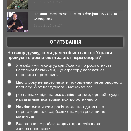
23.07.2026 10:32
Повний текст резонансного брифінга Михайла
Федорова
18.07.2026 09:27
ОПИТУВАННЯ
На вашу думку, коли далекобійні санкції України
примусять росію сісти за стіл переговорів?
У найближчі місяці удари України по росії стануть
настільки болючими, що агресору доведеться
поновити перемовини
Цього року не варто чекати поновлення переговорного
процесу. А от наступного - можливо все
рф навпаки піде на ескалацію попри здоровий глузд і
намагатиметься триматися до останнього
Найближчим часом росія може погодитись на
переговори, але серйозних намірів росіяни не
матимуть
Вже давно не роблю жодних прогнозів щодо
завершення війни