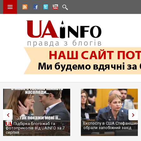
Експослу в США Стефанішині
Підбірка блогожаб та
обрали запобіжний захід
фотоприколів від UAINFO за 7
серпня