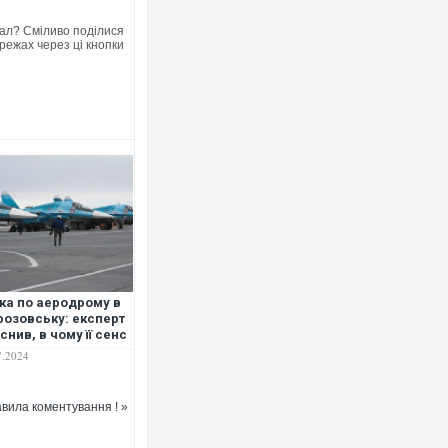
ал? Сміливо поділися
режах через ці кнопки
ка по аеродрому в
озовську: експерт
снив, в чому її сенс
7.2024
вила коментування ! »