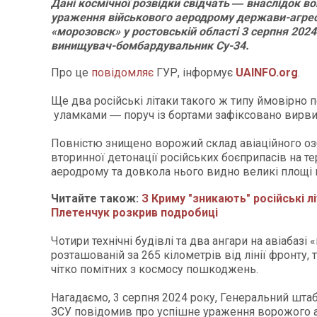
Дані космічної розвідки свідчать ― внаслідок в
ураження військового аеродрому держави-агрес
«морозовск» у ростовській області 3 серпня 202
винищувач-бомбардувальник Су-34.
Про це
повідомляє
ГУР, інформує
UAINFO.org
.
Ще два російські літаки такого ж типу ймовірно
уламками ― поруч із бортами зафіксовано вирви 
Повністю знищено ворожий склад авіаційного оз
вторинної детонації російських боєприпасів на те
аеродрому та довкола нього видно великі площі 
Читайте також:
З Криму "зникають" російські лі
Плетенчук розкрив подробиці
Чотири технічні будівлі та два ангари на авіабазі
розташованій за 265 кілометрів від лінії фронту,
чітко помітних з космосу пошкоджень.
Нагадаємо, 3 серпня 2024 року, Генеральний шта
ЗСУ повідомив про успішне ураження ворожого