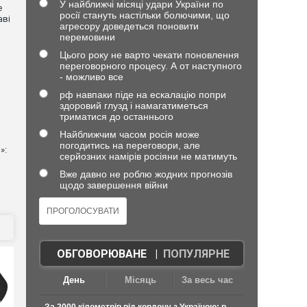
У найближчі місяці удари України по
е
росії стануть настільки болючими, що
аві
агресору доведеться поновити
перемовини
Цього року не варто чекати поновлення
переговорного процесу. А от наступного
- можливо все
рф навпаки піде на ескалацію попри
здоровий глузд і намагатиметься
триматися до останнього
Найближчим часом росія може
погодитись на переговори, але
»:
серйозних намірів росіяни не матимуть
Вже давно не роблю жодних прогнозів
щодо завершення війни
ОБГОВОРЮВАНЕ
|
ПОПУЛЯРНЕ
День
Місяць
За весь час