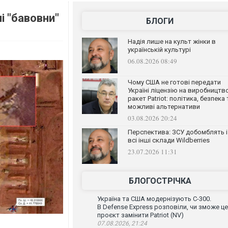
і "бавовни"
БЛОГИ
Надія лише на культ жінки в
українській культурі
06.08.2026 08:49
Чому США не готові передати
Україні ліцензію на виробництв
ракет Patriot: політика, безпека 
можливі альтернативи
03.08.2026 20:24
Перспектива: ЗСУ добомблять і
всі інші склади Wildberries
23.07.2026 11:31
БЛОГОСТРІЧКА
Україна та США модернізують С-300.
В Defense Express розповіли, чи зможе ц
проєкт замінити Patriot (NV)
07.08.2026, 21:24