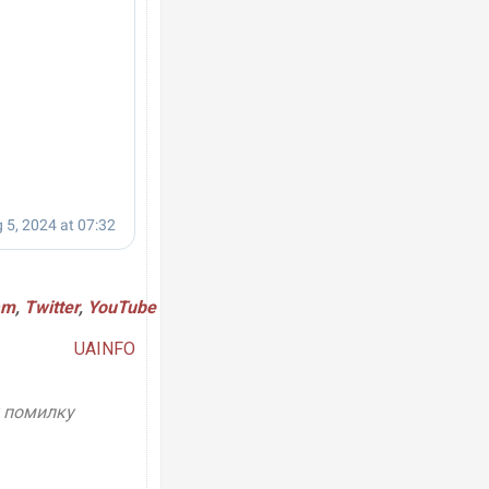
am
,
Twitter
,
YouTube
UAINFO
у помилку