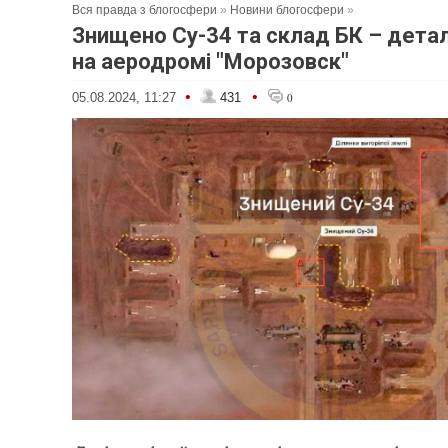
Вся правда з блогосфери
»
Новини блогосфери
»
Знищено Су-34 та склад БК – детал
на аеродромі "Морозовск"
•
•
05.08.2024, 11:27
431
0