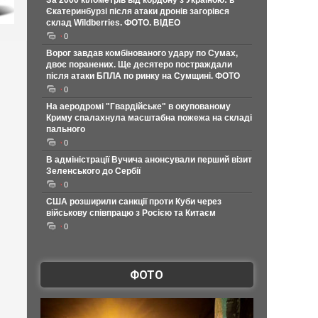
За 2000 кілометрів від кордону з Україною: в
Єкатеринбурзі після атаки дронів загорівся
склад Wildberries. ФОТО. ВІДЕО
0
Ворог завдав комбінованого удару по Сумах,
двоє поранених. Ще десятеро постраждали
після атаки БПЛА по ринку на Сумщині. ФОТО
0
На аеродромі "Гвардійське" в окупованому
Криму спалахнула масштабна пожежа на складі
пального
0
В адміністрації Вучича анонсували перший візит
Зеленського до Сербії
0
США розширили санкції проти Куби через
військову співпрацю з Росією та Китаєм
0
ФОТО