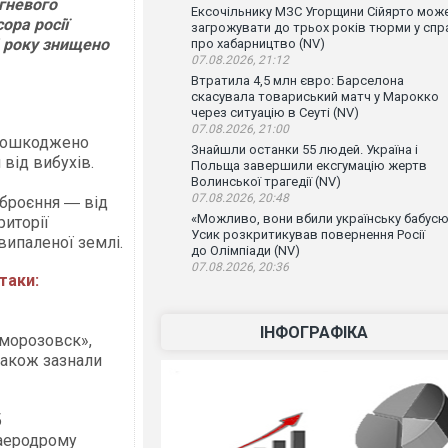
огневого
Ексочільнику МЗС Угорщини Сійярто мож
ора росії
загрожувати до трьох років тюрми у спр
4 року знищено
про хабарництво (NV)
07.08.2026, 21:12
Втратила 4,5 млн євро: Барселона
скасувала товариський матч у Марокко
через ситуацію в Сеуті (NV)
07.08.2026, 21:00
 пошкоджено
Знайшли останки 55 людей. Україна і
від вибухів.
Польща завершили ексгумацію жертв
Волинської трагедії (NV)
07.08.2026, 20:48
броєння ― від
«Можливо, вони вбили українську бабусю
риторії
Усик розкритикував повернення Росії
випаленої землі.
до Олімпіади (NV)
07.08.2026, 20:36
таки:
ІНФОГРАФІКА
 «морозовск»,
 також зазнали
б
 аеродрому