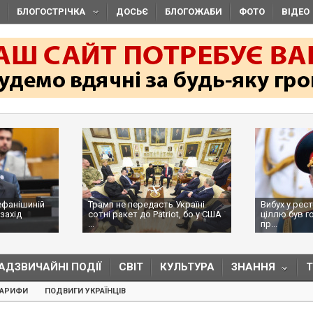
БЛОГОСТРІЧКА
ДОСЬЄ
БЛОГОЖАБИ
ФОТО
ВІДЕО
ефанішиній
Трамп не передасть Україні
Вибух у рес
захід
сотні ракет до Patriot, бо у США
ціллю був г
...
пр...
АДЗВИЧАЙНІ ПОДІЇ
СВІТ
КУЛЬТУРА
ЗНАННЯ
ТАРИФИ
ПОДВИГИ УКРАЇНЦІВ