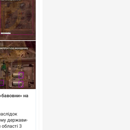
Ворог завдав комбінованого удару по
двоє поранених. Ще десятеро постра
після атаки БПЛА по ринку на Сумщині
Зеленський прибув до Сербії на важли
перемовини