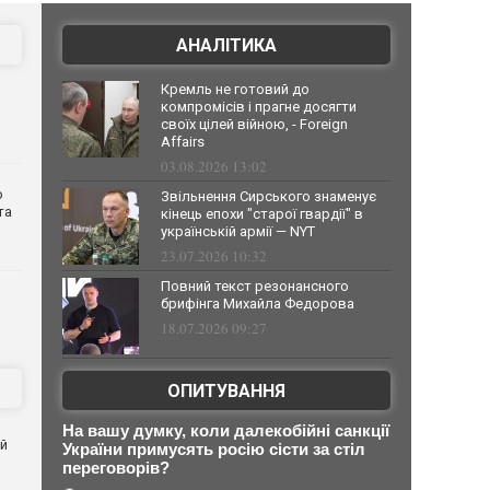
АНАЛІТИКА
Кремль не готовий до
компромісів і прагне досягти
своїх цілей війною, - Foreign
Affairs
03.08.2026 13:02
о
Звільнення Сирського знаменує
та
кінець епохи "старої гвардії" в
українській армії — NYT
23.07.2026 10:32
Повний текст резонансного
брифінга Михайла Федорова
18.07.2026 09:27
ОПИТУВАННЯ
На вашу думку, коли далекобійні санкції
ей
України примусять росію сісти за стіл
переговорів?