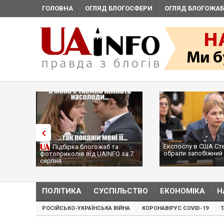
ГОЛОВНА
ОГЛЯД БЛОГОСФЕРИ
ОГЛЯД БЛОГОЖАБ
Експослу в США Ст
Підбірка блогожаб та
обрали запобіжний 
фотоприколів від UAINFO за 7
серпня
ПОЛІТИКА
СУСПІЛЬСТВО
ЕКОНОМІКА
Н
РОСІЙСЬКО-УКРАЇНСЬКА ВІЙНА
КОРОНАВІРУС COVID-19