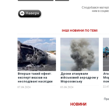
Сподобався матері
ним в соцме
ІНШІ НОВИНИ ПО ТЕМІ
Вперше такий ефект:
Дрони атакували
Ата
експерт вказав на
військовий аеродром у
Мор
несподівані наслідки
Морозовську
поя
удару по аеродрому
Ростовської області
22.0
07.08.2024
03.08.2024
"Морозовськ"
Пра
НОВИНИ