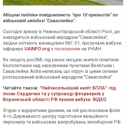
Місцеві пабліки повідомляють "про 10 прильотів" по
військовій авіабазі "Саваслейка".
Сьогодні зранку в Нижньогородській області Росії, де
знаходиться військовий аеродром "Саваслейка",
звідки злітають винищувачі МіГ-31, пролунали вибухи,
інформує
UAINFO.org
з
посиланням
на УНІАН.
Як пишуть росЗМІ, під ранок місцеві жителі помітили
безпілотники над населеними пунктами Велетьма і
Саваслейка. Astra написала, що поруч із цими селами
розташований військовий аеродром "Саваслейка".
Читайте також:
"Найчисельніший наліт БПЛА": під
пісню Сердючки та у супроводі феєрверків у
Воронезькій області РФ лунали вибухи. ВІДЕО
Згідно з відкритими даними, на ній дислокована філія
4-го Державного центру підготовки авіаційного
персоналу та військових випробувань міноборони РФ.