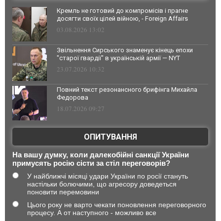
Кремль не готовий до компромісів і прагне
досягти своїх цілей війною, - Foreign Affairs
03.08.2026 13:02
Звільнення Сирського знаменує кінець епохи
"старої гвардії" в українській армії — NYT
23.07.2026 10:32
Повний текст резонансного брифінга Михайла
Федорова
18.07.2026 09:27
ОПИТУВАННЯ
На вашу думку, коли далекобійні санкції України
примусять росію сісти за стіл переговорів?
У найближчі місяці удари України по росії стануть
настільки болючими, що агресору доведеться
поновити перемовини
Цього року не варто чекати поновлення переговорного
процесу. А от наступного - можливо все