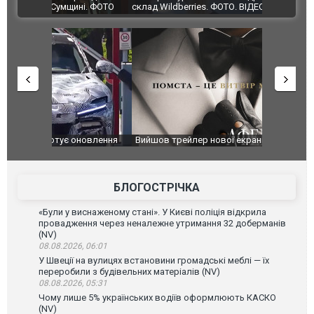
ВІДЕО
ині. ФОТО
склад Wildberries. ФОТО. ВІДЕО
оновлення
Вийшов трейлер нової екранізації легендарного
Зеленський
фільму "Афера Томаса Крауна"
перемовин
БЛОГОСТРІЧКА
«Були у виснаженому стані». У Києві поліція відкрила
провадження через неналежне утримання 32 доберманів
(NV)
08.08.2026, 06:01
У Швеції на вулицях встановини громадські меблі — їх
переробили з будівельних матеріалів (NV)
08.08.2026, 05:31
Чому лише 5% українських водіїв оформлюють КАСКО
(NV)