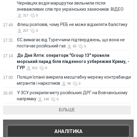
Чернівцях водія маршрутки звільнили після
зневажливих слів про українських захисників. ВІДЕО
317
0
Флеш розповів, чому РЕБ не може відхиляти балістику
17:44
207
0
ЄС вимагає від Туреччини підтверджень, що вона не
17:31
постачає російський газ
95
0
До Дня Ялти: оператори "Group 13" провели
17:14
морський парад біля південного узбережжя Криму, -
ГУР
612
0
Поліція Іспанії викрила масштабну мережу контрабанди
17:00
мігрантів і наркотиків
96
0
У ЗСУ розкрили мету російських ДРГ на Вовчанському
16:45
напрямку
148
0
БІЛЬШЕ
АНАЛІТИКА