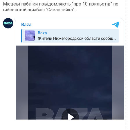
Місцеві пабліки повідомляють "про 10 прильотів" по
військовій авіабазі "Саваслейка".