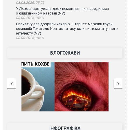
08.08.2026, 05:01
У Львові врятували двох немовлят, які народилися
з кишківником назовні (NV)
08.08.2026, 04:31
Спочатку запідозрили хакерів. Інтернет-магазин групи
компаній Текстиль-Контакт атакували системи штучного
інтелекту (NV)
08.08.2026, 04:01
БЛОГОЖАБИ
ІНФОГРАФІКА