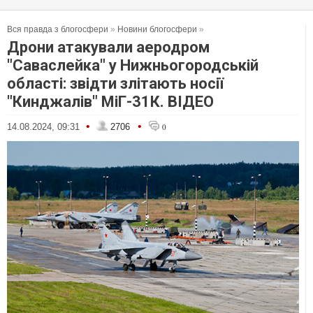
Вся правда з блогосфери
»
Новини блогосфери
»
Дрони атакували аеродром
"Саваслейка" у Нижньогородській
області: звідти злітають носії
"Кинджалів" МіГ-31К. ВІДЕО
•
•
14.08.2024, 09:31
2706
0