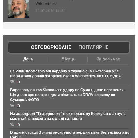
Wildberries
23.07.2026 11:31
ОБГОВОРЮВАНЕ
|
ПОПУЛЯРНЕ
День
Місяць
За весь час
За 2000 кілометрів від кордону з Україною: в Єкатеринбурзі
після атаки дронів загорівся склад Wildberries. ФОТО. ВІДЕО
0
Ворог завдав комбінованого удару по Сумах, двоє поранених.
Ще десятеро постраждали після атаки БПЛА по ринку на
Сумщині. ФОТО
0
На аеродромі "Гвардійське" в окупованому Криму спалахнула
масштабна пожежа на складі пального
0
В адміністрації Вучича анонсували перший візит Зеленського до
Сербії