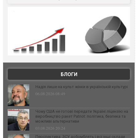
БЛОГИ
Надія лише на культ жінки в українській культурі
06.08.2026 08:49
Чому США не готові передати Україні ліцензію на
виробництво ракет Patriot: політика, безпека та
можливі альтернативи
03.08.2026 20:24
Перспектива: ЗСУ добомблять і всі інші склади