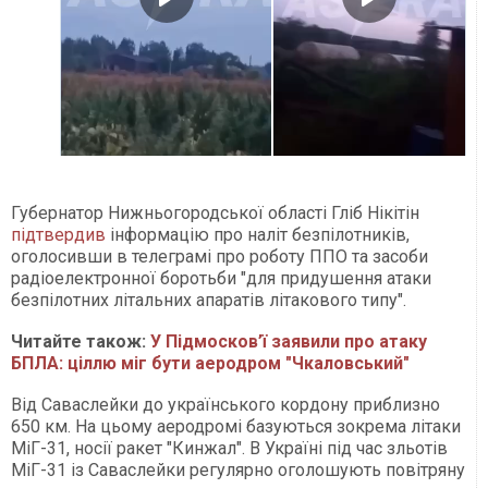
Губернатор Нижньогородської області Гліб Нікітін
підтвердив
інформацію про наліт безпілотників,
оголосивши в телеграмі про роботу ППО та засоби
радіоелектронної боротьби "для придушення атаки
безпілотних літальних апаратів літакового типу".
Читайте також:
У Підмосков’ї заявили про атаку
БПЛА: ціллю міг бути аеродром "Чкаловський"
Від Саваслейки до українського кордону приблизно
650 км. На цьому аеродромі базуються зокрема літаки
МіГ-31, носії ракет "Кинжал". В Україні під час зльотів
МіГ-31 із Саваслейки регулярно оголошують повітряну