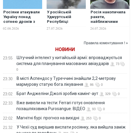
Росіяни атакували
У російській
Росія накопичила
Україну понад
Удмуртській
ракети,
сотнею дронів з
Республіці
найближчими
чотирьох
пролунали вибухи,
днями потрібно
02.08.2026
27.07.2026
24.07.2026
напрямків: є
місцева влада
максимально
влучання та
заявила про
реагувати на
падіння уламків
"наймасштабнішу
тривоги — Ігнат
Правила коментування ! »
атаку" БпЛА
НОВИНИ
Штучний інтелект у китайській армії: впроваджується
23:55
система для планування масованих авіаударів
73
0
В місті Аспендос у Туреччині знайшли 2,2-метрову
23:30
мармурову статую бога лікування
86
0
Брат Анджеліни Джолі зробив камінг-аут
23:02
329
0
Вже вивели на тести: Ferrari готує оновлення
22:33
позашляховика Purosangue. ВІДЕО
93
0
Магнітні бурі: прогноз на вихідні
22:02
253
0
У Чехії суд вирішив вислати росіянку, яка вийшла заміж
21:32
за чеха по телефону