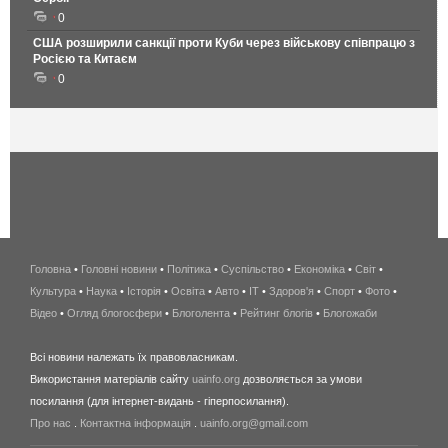
0
США розширили санкції проти Куби через військову співпрацю з
Росією та Китаєм
0
Головна
•
Головні новини
•
Політика
•
Суспільство
•
Економіка
беспроводной
•
Світ
•
Культура
•
Наука
•
Історія
•
Освіта
•
Авто
•
IT
•
Здоров'я
интернет
•
Спорт
•
Фото
•
Відео
•
Огляд блогосфери
•
Блоголента
•
Рейтинг блогів
киев
•
Блогожаби
и
Всі новини належать їх правовласникам.
область
Використання матеріалів сайту
uainfo.org
дозволяється за умови
wimax
посилання (для інтернет-видань - гіперпосилання).
интернет
Про нас
.
Контактна інформація
.
uainfo.org@gmail.com
в
киеве