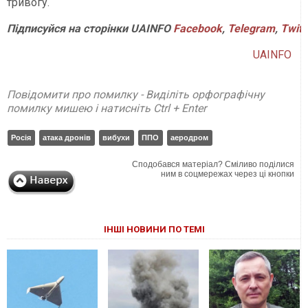
тривогу.
Підписуйся
на
сторінки
UAINFO
Facebook
,
Telegram
,
Twitt
UAINFO
Повідомити про помилку - Виділіть орфографічну
помилку мишею і натисніть Ctrl + Enter
Росія
атака дронів
вибухи
ППО
аеродром
Сподобався матеріал? Сміливо поділися
ним в соцмережах через ці кнопки
ІНШІ НОВИНИ ПО ТЕМІ