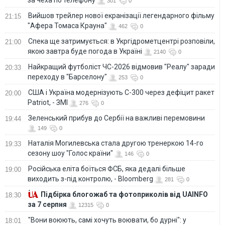
301
0
Вийшов трейлер нової екранізації легендарного фільму
21:15
"Афера Томаса Крауна"
462
0
Спека ще затримується: в Укргідрометцентрі розповіли,
21:00
якою завтра буде погода в Україні
2140
0
Найкращий футболіст ЧС-2026 відмовив "Реалу" заради
20:33
переходу в "Барселону"
253
0
США і Україна модернізують С-300 через дефіцит ракет
20:00
Patriot, - ЗМІ
276
0
Зеленський прибув до Сербії на важливі перемовини
19:44
149
0
Наталія Могилевська стала другою тренеркою 14-го
19:33
сезону шоу "Голос країни"
146
0
Російська еліта боїться ФСБ, яка дедалі більше
19:00
виходить з-під контролю, - Bloomberg
281
0
Підбірка блогожаб та фотоприколів від UAINFO
18:30
за 7 серпня
12315
0
"Вони воюють, самі хочуть воювати, бо дурні": у
18:01